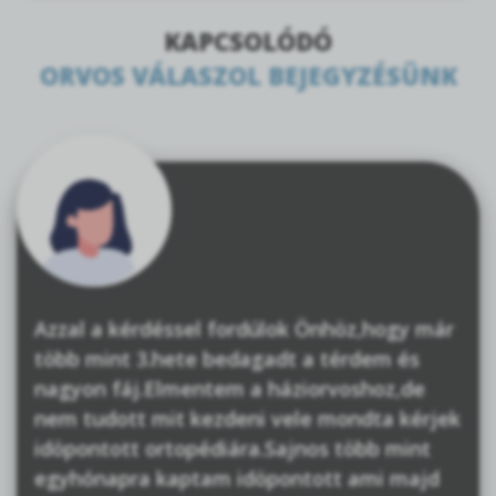
KAPCSOLÓDÓ
ORVOS VÁLASZOL BEJEGYZÉSÜNK
Azzal a kérdéssel fordúlok Önhöz,hogy már
több mint 3.hete bedagadt a térdem és
nagyon fáj.Elmentem a háziorvoshoz,de
nem tudott mit kezdeni vele mondta kérjek
idöpontott ortopédiára.Sajnos több mint
egyhónapra kaptam idöpontott ami majd