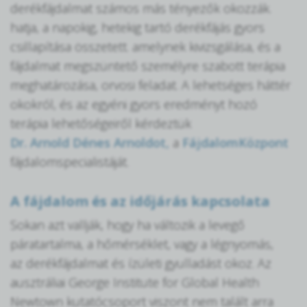
derékfájdalmat számos más tényezők okozzák.
hatja, a napokig, hetekig tartó derékfájás gyors
csillapítása összetett. amelynek kivizsgálása, és a
fájdalmat megszüntető személyre szabott terápia
meghatározása, orvosi feladat. A lehetséges háttér
okokról, és az egyéni gyors eredményt hozó
terápia lehetőségeiről kérdeztük
Dr. Arnold Dénes Arnoldot,
a
FájdalomKözpont
fájdalomspecialistáját.
A fájdalom és az időjárás kapcsolata
Sokan azt vallják, hogy ha változik a levegő
páratartalma, a hőmérséklet, vagy a légnyomás,
az derékfájdalmat és ízületi gyulladást okoz. Az
ausztráliai George Institute for Global Health
Newtown kutatócsoport viszont nem talált arra