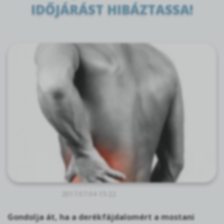
IDŐJÁRÁST HIBÁZTASSA!
2017.07.04 15:22
Gondolja át, ha a derékfájdalomért a mostani