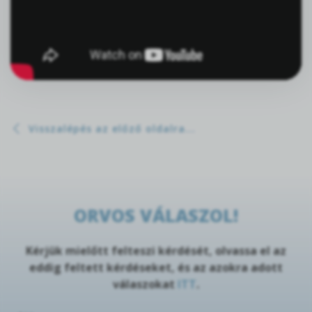
Visszalépés az előző oldalra...
ORVOS VÁLASZOL!
Kérjük mielőtt felteszi kérdését, olvassa el az
eddig feltett kérdéseket, és az azokra adott
válaszokat
ITT
.