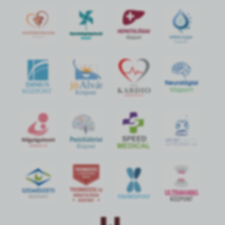
jó
Alvás
IMMUN
KÖZPONT
Központ
S
POR
T
O
R
V
OS
I
KÖ
ZPON
T