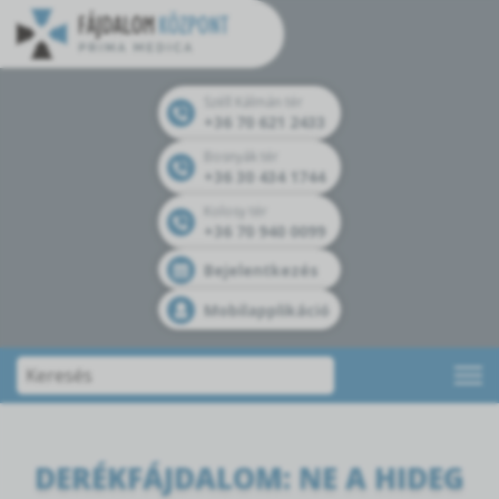
Széll Kálmán tér
+36 70 621 2433
Bosnyák tér
+36 30 434 1744
Kolosy tér
+36 70 940 0099
Bejelentkezés
Mobilapplikáció
DERÉKFÁJDALOM: NE A HIDEG