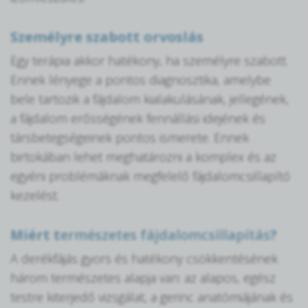
Személyre szabott orvoslás
Egy terápia akkor hatékony, ha személyre szabott.
Ennek lényege a pontos diagnosztika, amelybe
bele tartozik a fájdalom kialakulásának, jellegének,
a fájdalom erősségének fennállási idejének és
társbetegségeinek pontos ismerete. Ennek
birtokában lehet meghatározni a komplex és az
egyéni problémáknak megfelelő fájdalomcsillapító
kezelést.
Miért t
ermészetes fájdalomcsillapítás
?
A derékfájás gyors és hatékony csökkentésének
három természetes alapja van: az alapos, egész
testre kiterjedő vizsgálat, a gerinc anatómiájának és