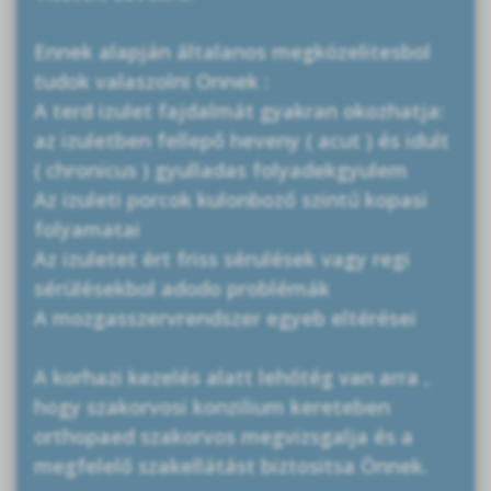
Ennek alapján általanos megközelitesbol
tudok valaszolni Onnek :
A terd izulet fajdalmát gyakran okozhatja:
az izuletben fellepő heveny ( acut ) és idult
( chronicus ) gyulladas folyadekgyulem
Az izuleti porcok kulonboző szintű kopasi
folyamatai
Az izuletet ért friss sérulések vagy regi
sérülésekbol adodo problémák
A mozgasszervrendszer egyeb eltérései
A korhazi kezelés alatt lehőtég van arra ,
hogy szakorvosi konzilium kereteben
orthopaed szakorvos megvizsgalja és a
megfelelő szakellátást biztositsa Önnek.