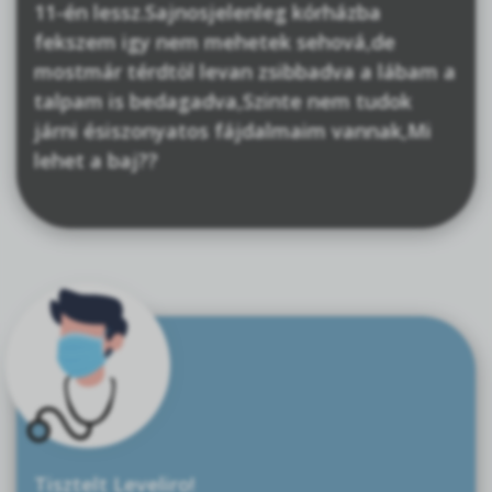
11-én lessz.Sajnosjelenleg kórházba
fekszem igy nem mehetek sehová,de
mostmár térdtöl levan zsibbadva a lábam a
talpam is bedagadva,Szinte nem tudok
járni ésiszonyatos fájdalmaim vannak,Mi
lehet a baj??
Tisztelt Leveliro!