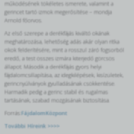
működésének tökéletes ismerete, valamint a
gerincet tartó izmok megerősítése – mondja
Arnold főorvos.
Az első szerepe a derékfájás kiváltó okának
meghatározása, lehetőség adás akár olyan ritka
okok felderítésére, mint a rosszul záró fogsorból
eredő, a test összes izmára kiterjedő görcsös
állapot. Második a derékfájás gyors helyi
fájdalomcsillapítása, az idegkilépések, kisízületek,
gerincnyúlványok gyulladásának csökkentése.
Harmadik pedig a gerinc stabil és rugalmas
tartásának, szabad mozgásának biztosítása.
Forrás:
FájdalomKözpont
További Híreink >>>>