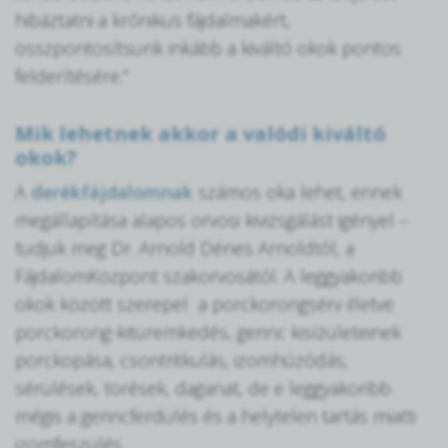
hibáztatni a krónikus fájdalmakért,
összpontosítsunk inkább a kiváltó okok pontos
felderítésére.”
Mik lehetnek akkor a valódi kiváltó
okok?
A
derékfájdalomnak
számos oka lehet, ennek
megállapítása alapos orvosi kivizsgálást igényel –
tudjuk meg Dr. Arnold Dénes Arnoldtól, a
FájdalomKözpont szakorvosától. A leggyakoribb
okok között szerepel a porckorongsérv illetve
porckorong-kitüremkedés, gerinc kisízületeinek
porckopása, csontritkulás, izomhúzódás,
sérülések, törések, daganat, de e leggyakoribb
mégis a gerincferdülés és a helytelen tartás miatti
izomfeszülés.