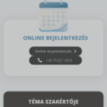
ONLINE BEJELENTKEZÉS
Online bejelentkezés
+36 70 621 2433
TÉMA SZAKÉRTŐJE