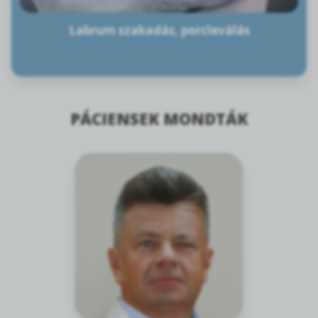
Labrum szakadás, porcleválás
PÁCIENSEK MONDTÁK