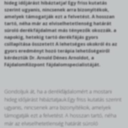
hideg időjárást hibáztatja! Egy friss kutatás
szerint ugyanis, nincsenek arra bizonyítékok,
amelyek támogatják ezt a felvetést. A hosszan
tartó, néha már az elviselhetetlenség határát
súroló derékfájdalmat más tényezők okozzák. a
napokig, hetekig tartó derékfájás gyors
csillapítása összetett A lehetséges okokról és az
gyors eredményt hozó terápia lehetőségeiről
kérdeztük Dr. Arnold Dénes Arnoldot, a
FájdalomKözpont fájdalomspecialistáját.
Gondoljuk át, ha a derékfájdalomért a mostani
hideg időjárást hibáztatjauk.Egy friss kutatás szerint
ugyanis, nincsenek arra bizonyítékok, amelyek
támogatják ezt a felvetést. A hosszan tartó, néha
már az elviselhetetlenség határát súroló