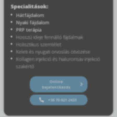
Specialitások:
Hátfájdalom
Nyaki fájdalom
PRP terápia
Hosszú ideje fennálló fájdalmak
Holisztikus szemlélet
Keleti és nyugati orvoslás ötvözése
Kollagen injekció és hialuronsav injekció
szakértő
Online
bejelentkezés
+36 70 621 2433