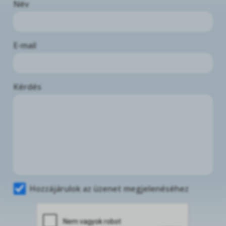
Név
E-mail
Kérdés
Hozzájárulok az üzenet megjelenéséhez