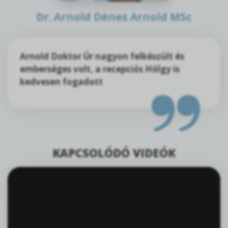
Dr. Arnold Dénes Arnold MSc
Arnold Doktor Úr nagyon felkészült és
emberséges volt, a recepciós Hölgy is
kedvesen fogadott
KAPCSOLÓDÓ VIDEÓK