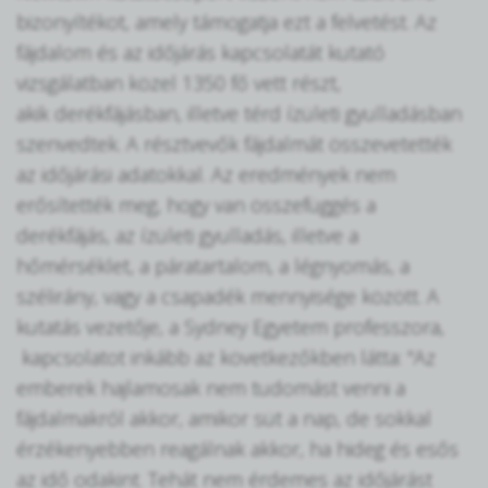
bizonyítékot, amely támogatja ezt a felvetést. Az
fájdalom és az időjárás kapcsolatát kutató
vizsgálatban közel 1350 fő vett részt,
akik derékfájásban, illetve térd ízületi gyulladásban
szenvedtek. A résztvevők fájdalmát összevetették
az időjárási adatokkal. Az eredmények nem
erősítették meg, hogy van összefüggés a
derékfájás, az ízületi gyulladás, illetve a
hőmérséklet, a páratartalom, a légnyomás, a
szélirány, vagy a csapadék mennyisége között. A
kutatás vezetője, a Sydney Egyetem professzora,
kapcsolatot inkább az következőkben látta: "Az
emberek hajlamosak nem tudomást venni a
fájdalmakról akkor, amikor süt a nap, de sokkal
érzékenyebben reagálnak akkor, ha hideg és esős
az idő odakint. Tehát nem érdemes az időjárást