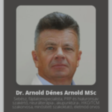
Dr. Arnold Dénes Arnold MSc
Sebész, fájdalomspecialista, PRP és hialuronsav
szakértő, neurálterápia-, akupunktúra-, HKO/TCM
szakorvosa, minősített szakoktató, életmód orvos