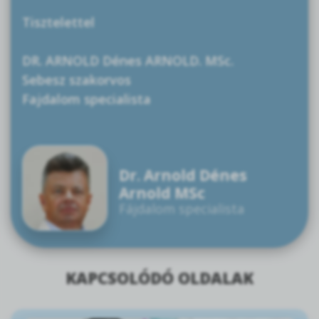
Tisztelettel
DR. ARNOLD Dénes ARNOLD. MSc.
Sebesz szakorvos
Fajdalom specialista
Dr. Arnold Dénes
Arnold MSc
Fájdalom specialista
KAPCSOLÓDÓ OLDALAK