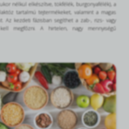
kor nélkül elkészítve, tökfélék, burgonyafélék), a
a laktóz tartalmú tejtermékeket, valamint a magas
. Az kezdeti fázisban segíthet a zab-, rizs- vagy
kell megfőzni. A hirtelen, nagy mennyiségű