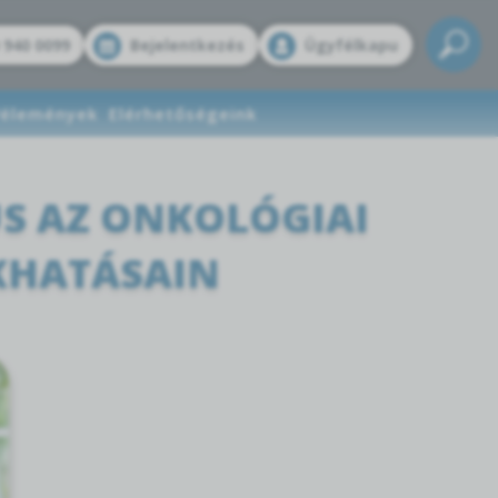
 940 0099
Bejelentkezés
Ügyfélkapu
élemények
Elérhetőségeink
KUS AZ ONKOLÓGIAI
KHATÁSAIN