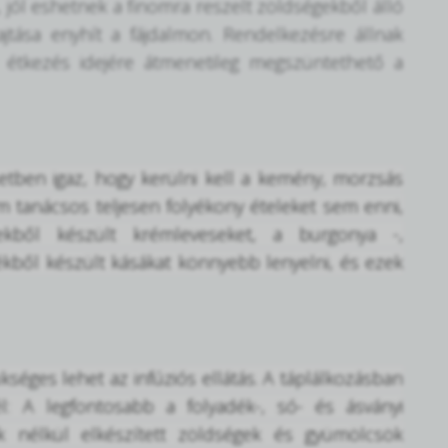
s, jól eshetnek a finomra reszelt zöldségekből álló
tása enyhít a fájdalmon. Rendelkezésre állnak
z étkezés idejére átmenetileg megszüntethető a
tben igaz, hogy kerülni kell a kemény, morzsás
em tanácsos teljesen folyékony ételeket sem enni,
ekből készült krémleveseket, a burgonya -,
kből készült kásákat könnyebb lenyelni, és ezek
séges lehet az infúziós ellátás. A táplálkozásban
 A legfontosabb a folyadék-, só- és ásványi
k nélkül elkészített zöldségek és gyümölcsök