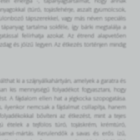
étel energia -, tápanyagtartalmát, hogy annak
yagokkal (túró, tojásfehérje, aszalt gyümölcsök,
 különböző tápszerekkel, vagy más néven speciális
 tápanyag tartalma sokféle, így bárki megtalálja a
tással felírhatja azokat. Az étrend alapvetően
zdag és jóízű legyen. Az étkezés történjen mindig
lthat ki a szájnyálkahártyán, amelyek a garatra és
san kis mennyiségű folyadékot fogyasztani, hogy
t. A fájdalom ellen hat a jégkocka szopogatása.
s, ilyenkor nemcsak a fájdalmat csillapítja, hanem
folyadékokkal bővíteni az étkezést, mint a tejes
 ételek a tejfölös túró, tojáskrém, krémtúró,
esamel-mártás. Kerülendők a savas és erős ízű,