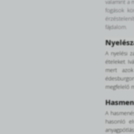
valamint a 
fogások kö
érzéstelen
fájdalom.
Nyelész
A nyelési 
ételeket. I
mert azok
édesburgony
megfelelő m
Hasmen
A hasmenésr
hasonló el
anyagpótlá