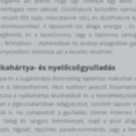
fogalma azt jelenti, hogy úgy növeljük egy adott 
térfogata nem változik. Dúsíthatunk különféle nyersan
t, reszelt főtt tojás, mascarpone stb.), és dúsíthatunk
 élelmiszerekkel. A tápszerek íze, állaga, energia -, és
gfelelőt, és a kezelőorvos, vagy a háziorvos támoga
-, fehérjében -, vitaminokban és ásványi anyagokban ga
rnyezetben, tekintsük azt a kezelés részének.
lkahártya- és nyelőcsőgyulladás
ia és a sugárterápia átmenetileg fájdalmas reakciókat vá
e is kiterjedhetnek. Akut esetben javasolt folyamato
zza a nyálkahártya kiszáradását és a lepedékképződés
et a jégkockatartóban lefagyasztott, ízesített tápszer i
ál is. Ha csillapodott a gyulladás, eleinte érdemes 
a hideg és langyos krémlevesek, majd a püré állagú
odó, fagylalt, tejszínes paradicsommártás, vagy a b