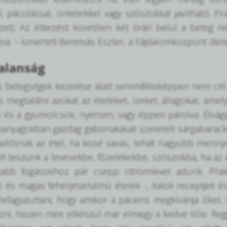
, pácolással, öntetekkel vagy szószokkal javítható. 
zet). Az étkezést követően két órán belül a beteg ne
a. – ismerteti Beretvás Eszter, a Fájdalomközpont diete
alanság
 betegségek kezelése alatt semmiféleképpen nem cél a 
s megtalálni azokat az ételeket, ízeket, állagokat, ame
 és a gyümölcsök, nyersen, vagy éppen párolva. Étvágyge
tápanyagokban gazdag gabonakását szeletelt sárgabarack
adósnak az étel, ha kissé savas, tehát nagyobb mennyi
fölt teszünk a levesekbe, főzelékekbe, szószokba, ha az
sabb fogásokhoz pár csepp citromlevet adunk. Prakt
ő és magas fehérjetartalmú ételek -, italok receptjeit 
lefagyasztani, hogy amikor a páciens megkívánja őket,
zni, hiszen mire elkészül már elmegy a kedve tőle. Regg