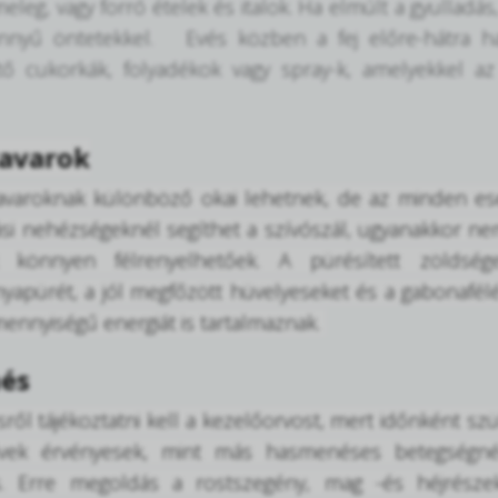
meleg, vagy forró ételek és italok. Ha elmúlt a gyulladá
nnyű öntetekkel. Evés közben a fej előre-hátra haj
ítő cukorkák, folyadékok vagy spray-k, amelyekkel a
avarok
zavaroknak különböző okai lehetnek, de az minden ese
vási nehézségeknél segíthet a szívószál, ugyanakkor n
 könnyen félrenyelhetőek. A pürésített zöldség
apürét, a jól megfőzött hüvelyeseket és a gabonafélé
ennyiségű energiát is tartalmaznak.
és
ől tájékoztatni kell a kezelőorvost, mert időnként szük
vek érvényesek, mint más hasmenéses betegségnél:
s. Erre megoldás a rostszegény, mag -és héjrésze