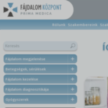
Rólunk
Szakembereink
Sza
Í
Fájdalom megjelenése
Betegségek, sérülések
Fájdalom kezelése
Fájdalom diagnosztikája
Gyógyszerek