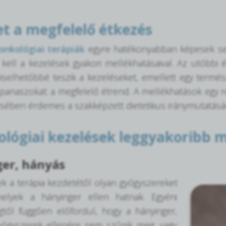
et a megfelelő étkezés
onkológiai terápiák
egyre hatékonyabban képesek seg
kell a kezelések gyakori mellékhatásaival. Az utóbbi 
iselhetőbbé teszik a kezeléseket, emellett egy term
 panaszokat: a megfelelő étrend. A mellékhatások egy r
sében érdemes a szakképzett dietetikus iránymutatásá
ológiai kezelések leggyakoribb 
er, hányás
ek a terápia kezdetétől olyan gyógyszereket
elyek a hányinger ellen hatnak. Egyéni
gtől függően előfordul, hogy a hányinger,
yógyszerek ellenére sem szűnik meg, vagy