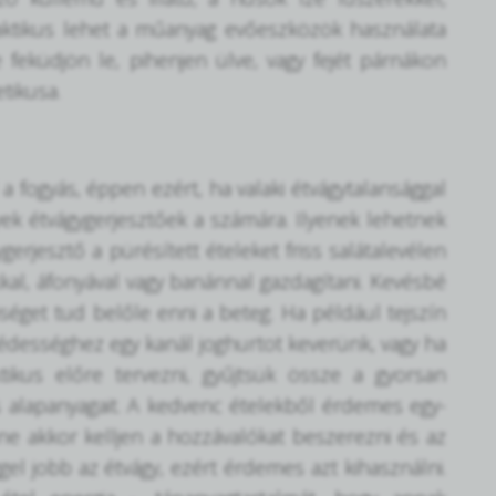
Praktikus lehet a műanyag evőeszközök használata
 feküdjön le, pihenjen ülve, vagy fejét párnákon
tikusa.
fogyás, éppen ezért, ha valaki étvágytalansággal
lyek étvágygerjesztőek a számára. Ilyenek lehetnek
rjesztő a pürésített ételeket friss salátalevélen
kal, áfonyával vagy banánnal gazdagítani. Kevésbé
séget tud belőle enni a beteg. Ha például tejszín
 édességhez egy kanál joghurtot keverünk, vagy ha
ikus előre tervezni, gyűjtsük össze a gyorsan
és alapanyagait. A kedvenc ételekből érdemes egy-
 ne akkor kelljen a hozzávalókat beszerezni és az
el jobb az étvágy, ezért érdemes azt kihasználni.