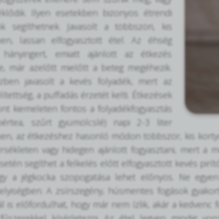
klődik. Ilyen esetekben bizonyos étrendi
ok segíthetnek. Javasolt a többszöri, kis
en, lassan elfogyasztott étel. Az éhség
hányingert, emiatt ajánlott az étkezés
, már azelőtt mielőtt a beteg megéhezik.
zben javasolt a kevés folyadék, mert az
elítettség, a puffadás érzetét kelti. Étkezések
ont kiemeleten fontos a folyadékfogyasztás
bértea, szűrt gyümölcslé) napi 2-3 liter
n, az étkezéshez hasonló módon többször, kis kortyok
ékleten vagy hidegen ajánlott fogyasztani, mert a mel
setén segíthet a felkelés előtt elfogyasztott kevés pirí
agy a jégkocka szopogatása lehet előnyös. Ne egyen 
 helyiségben. A zsírszegény, húsmentes fogások gyako
l is előfordulhat, hogy már nem ízlik, akár a kedvenc 
 fűszerekkel kísérletezni. Az étel legyen mindig vo