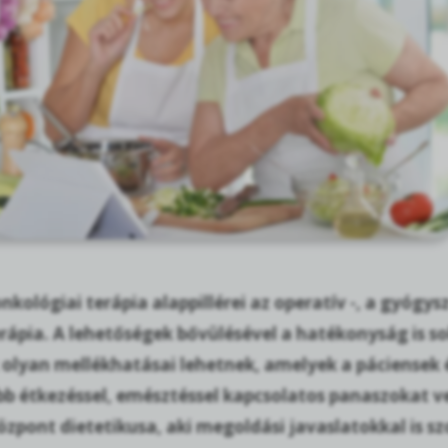
kológiai terápia alappillérei az operatív -, a gyógys
erápia. A lehetőségek bővülésével a hatékonyság is s
 olyan mellékhatásai lehetnek, amelyek a páciensek
bb étkezéssel, emésztéssel kapcsolatos panaszokat 
pont dietetikusa, aki megoldási javaslatokkal is sz