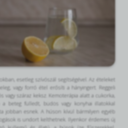
ban, esetleg szívószál segítségével. Az ételeket
eg, vagy forró étel erősíti a hányingert. Reggeli
tós vagy száraz keksz. Kemoterápia alatt a cukorka,
a beteg fülledt, büdös vagy konyhai illatokkal
rta jobban esnek. A húson kívül bármilyen egyéb
fogások is undort kelthetnek. Ilyenkor érdemes új
nzó küllemű és illatú, a húsok íze fűszerekkel,