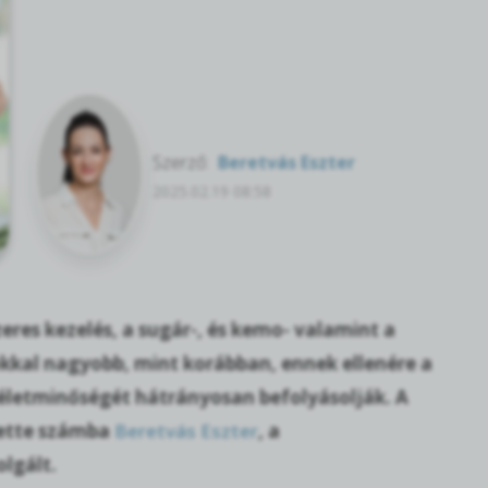
Szerző:
Beretvás Eszter
2025.02.19 08:58
zeres kezelés, a sugár-, és kemo- valamint a
okkal nagyobb, mint korábban, ennek ellenére a
 életminőségét hátrányosan befolyásolják. A
vette számba
Beretvás Eszter
, a
olgált.