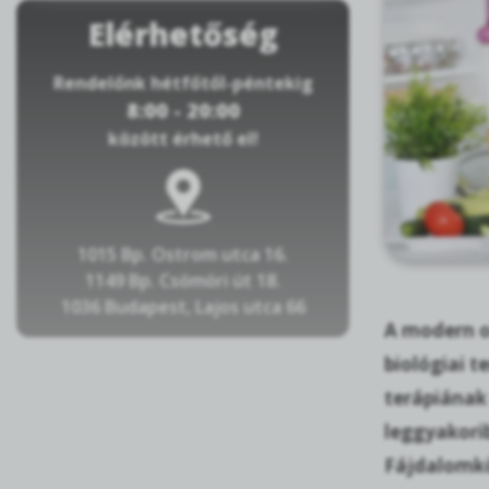
Elérhetőség
Rendelőnk hétfőtől-péntekig
8:00 - 20:00
között érhető el!
1015 Bp. Ostrom utca 16.
1149 Bp. Csömöri út 18.
1036 Budapest, Lajos utca 66
A modern on
biológiai t
terápiának
leggyakori
Fájdalomköz