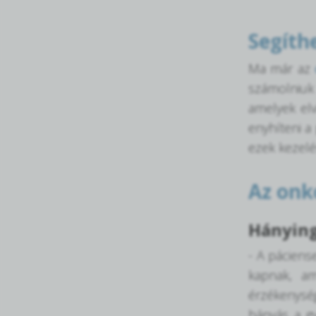
Segíth
Ma már az
számolniuk 
amelyek elv
enyhíteni a
ezek kezelé
Az onk
Hánying
- A páciens
kapnak, am
érzékenysé
hányás a g