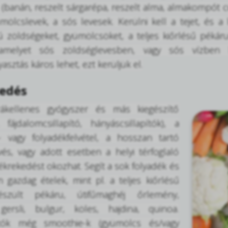
 (banán, reszelt sárgarépa, reszelt alma, almakompót cu
ümölcslevek, a sós levesek. Kerülni kell a tejet, és 
ú zöldségeket, gyümölcsöket, a teljes kiőrlésű pékárut
 amelyet sós zöldséglevesben, vagy sós vízben 
asztás káros lehet, ezt kerüljük el.
edés
ákellenes gyógyszer és más kiegészítő
 fájdalomcsillapító, hányáscsillapítók), a
- vagy folyadékfelvétel, a hosszan tartó
és, vagy adott esetben a helyi térfoglaló
ékrekedést okozhat. Segít a sok folyadék és
 gazdag ételek, mint pl. a teljes kiőrlésű
készült pékáru, útifűmaghéj őrlemény,
gersli, bulgur, köles, hajdina, quinoa.
atók még smoothie-k (gyümölcs és/vagy