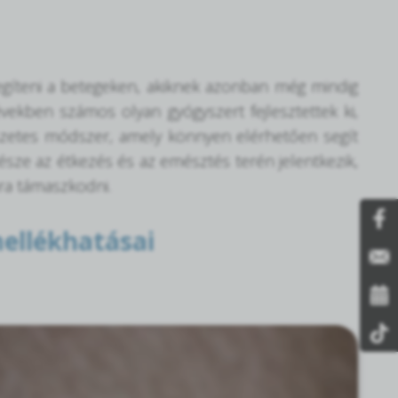
íteni a betegeken, akiknek azonban még mindig
években számos olyan gyógyszert fejlesztettek ki,
észetes módszer, amely könnyen elérhetően segít
észe az étkezés és az emésztés terén jelentkezik,
ra támaszkodni.
mellékhatásai