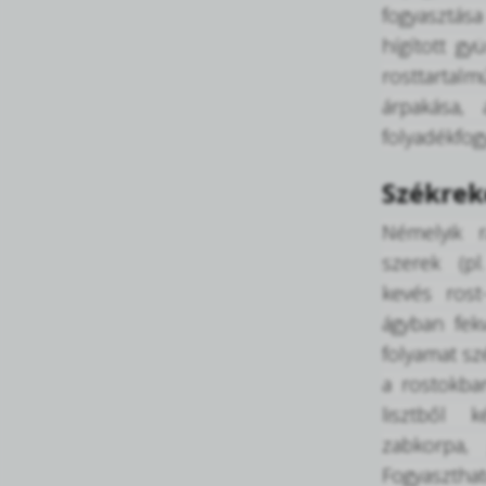
fogyasztása
hígított gy
rosttartalm
árpakása,
folyadékfogy
Székrek
Némelyik r
szerek (pl.
kevés rost
ágyban fekv
folyamat sz
a rostokban
lisztből 
zabkorpa, 
Fogyaszth