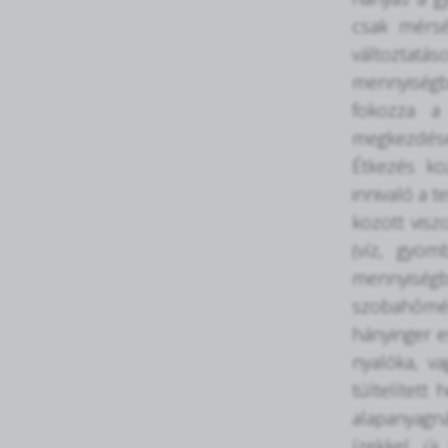
csak mérsé
változtatás
mennyiségb
fokozza a 
megkezdése
Étkezés kö
innivaló a t
között visz
(víz, gyöm
mennyiségbe
szobahőmérs
hányinger e
nyalóka, v
túltelített
alapanyagná
ízekkel, új