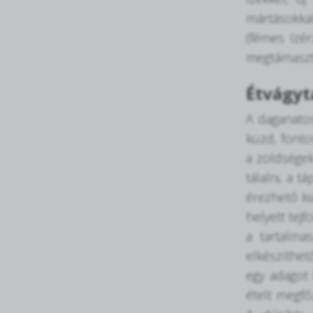
mártásokkal
(fémes ízér
megtámasztv
Étvágyt
A daganatos
küzd, fonto
a zöldségek
tálalni, a 
érezhető ki
helyett tej
a tartalma
elkészíthet
egy adagot 
ételt megfő