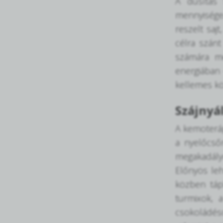
A dúsítás 
mennyisége/
reszelt saj
célra szánt
számára me
energiában 
kellemes kö
Szájnyá
A kemoteráp
a nyelőcsőr
megakadályo
Előnyös leh
közben tápl
turmixok, 
csokoládés