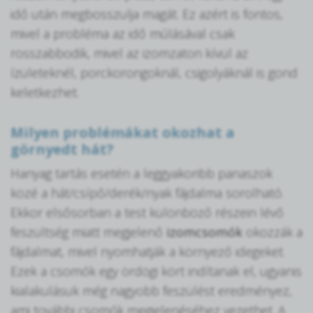
idő után megbosszulja magát. Ez azért is fontos,
mivel a probléma az idő múlásával csak
rosszabbodik, mivel az izomzaton kívül az
ízületeknél, porckorongoknál, csigolyáknál is gond
keletkezhet.
Milyen problémákat okozhat a
görnyedt hát?
Hanyag tartás esetén a leggyakoribb panaszok
közé a hát/csípő/derék/nyak fájdalma sorolható.
Ekkor elsősorban a test különböző részein lévő
feszültség miatt megjelenő
izomcsomók
okozzák a
fájdalmat, mivel nyomhatják a környező idegeket.
Ezek a csomók egy ördögi kört indítanak el, ugyanis
kialakulásuk még nagyobb feszülést eredményez,
ami további csomók megjelenéséhez vezethet. A