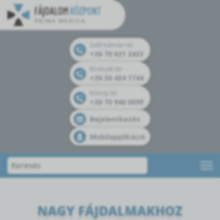
Széll Kálmán tér
+36 70 621 2433
Bosnyák tér
+36 30 434 1744
Kolosy tér
+36 70 940 0099
Bejelentkezés
Mobilapplikáció
NAGY FÁJDALMAKHOZ