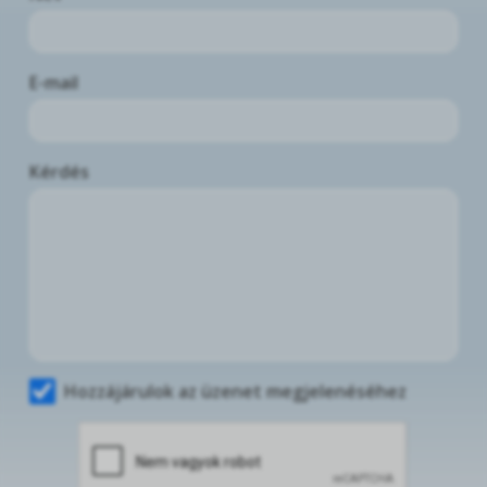
E-mail
Kérdés
Hozzájárulok az üzenet megjelenéséhez