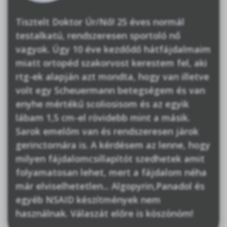
Tisztelt Doktor Úr/Nő! 25 éves normál
testalkatú, rendszeresen sportoló nő
vagyok. Úgy 10 éve kezdődő hátfájdalmaim
miatt ortopéd szakorvost kerestem fel, aki
rtg-ek alapján azt mondta, hogy van illetve
volt egy Scheuermann betegségem és van
enyhe mértékű scoliosisom és az egyik
lábam 1,5 cm-el rövidebb mint a másik.
Sarok emelőm van és rendszeresen járok
gerinctornára is. A kérdésem az lenne, hogy
milyen fájdalomcsillapítót szedhetek amit
folyamatosan lehet, mert a fájdalom néha
már elviselhetetlen... Algopyrin,Panadol és
egyéb NSAID készítmények nem
használnak. Válaszát előre is köszönöm!