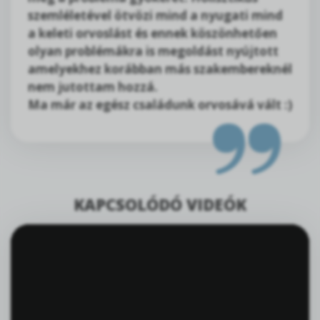
szemléletével ötvözi mind a nyugati mind
a keleti orvoslást és ennek köszönhetően
olyan problémákra is megoldást nyújtott
amelyekhez korábban más szakembereknél
nem jutottam hozzá.
Ma már az egész családunk orvosává vált :)
KAPCSOLÓDÓ VIDEÓK