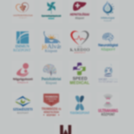
jó
Alvás
IMMUN
KÖZPONT
Központ
S
POR
T
O
R
V
OS
I
KÖ
ZPON
T