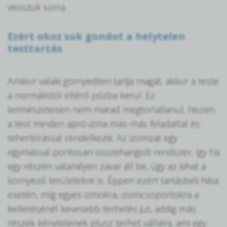
vesszük sorra.
Ezért okoz sok gondot a helytelen
testtartás
Amikor valaki görnyedten tartja magát, akkor a teste
a normálistól eltérő pózba kerül. Ez
természetesen nem marad megtorlatlanul, hiszen
a test minden apró izma más-más feladattal és
teherbírással rendelkezik. Az izomzat egy
egymással pontosan összehangolt rendszer, így ha
egy részén valamilyen zavar áll be, úgy az kihat a
környező területekre is. Éppen ezért tartásbeli hiba
esetén, míg egyes izmokra, izomcsoportokra a
kelletésénél kevesebb terhelés jut, addig más
részek kénytelenek plusz terhet vállalni, ami egy