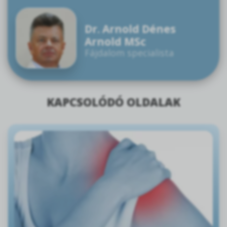
Dr. Arnold Dénes
Arnold MSc
Fájdalom specialista
KAPCSOLÓDÓ OLDALAK