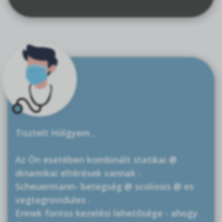
Tisztelt Hölgyem ,
Az Ön esetében kombinált statikai @
dinamikai eltérések vannak :
Scheuermann- betegség @ scoliosis @ es
vegtagrovidules .
Ennek fontos kezelési lehetősége - ahogy