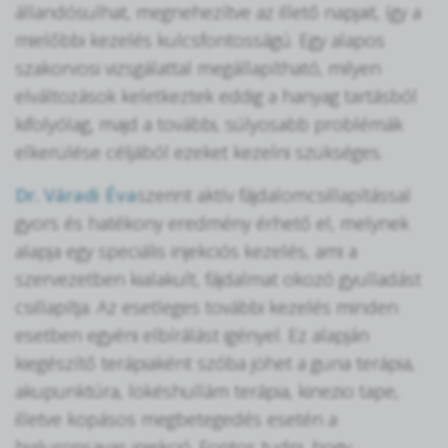
állandósulhat, megnehezítve az illető napjait, így a
mielőbbi kezelés kulcsfontosságú. Egy alapos
szakorvosi vizsgálattal megállapítható, milyen
elváltozások keletkeztek eddig a hanyag tartásból
kifolyólag, majd a további, súlyosabb problémák
elkerülése céljából ezeket kezelni szükséges.
Dr. Váradi Éva
szerint aktív fájdalomcsillapítással
gyors és hatékony eredmény érhető el, melynek
alapja egy speciális injekciós kezelés, ami a
szervezetben kialakult, fájdalmat okozó gyulladást
csillapítja. Az esetleges további kezelés minden
esetben egyéni elbírálást igényel. Ez alapján
kiegészítő terápiaként szóba jöhet a guna terápia,
akupunktúra, lökéshullám terápia, kinezio tape,
illetve kopásos megbetegedés esetén a
hialuronsavas injekció. Fontos tudni, hogy