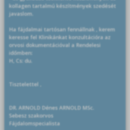
kollagen tartalmú készítmények szedését
javaslom.
Ha fájdalmai tartósan fennállnak , kerem
keresse fel Klinikánkat konzultációra az
orvosi dokumentációval a Rendelesi
időmben:
H, Cs: du.
Tisztelettel ,
DR. ARNOLD Dénes ARNOLD MSc.
Sebesz szakorvos
Fájdalomspecialista