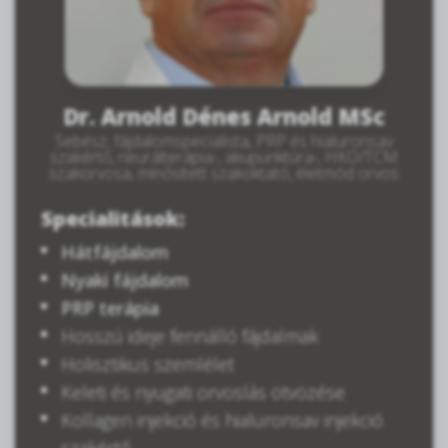
Dr. Arnold Dénes Arnold MSc
Sebész, fájdalomspecialista, PRP és hialuronsav
szakértő, neurálterápia-, akupunktúra-, HKO/TCM
szakorvosa, minősített szakoktató, életmód orvos
Specialitások:
Hátfájdalom
Nyaki fájdalom
PRP terápia
Hosszú ideje fennálló fájdalmak
Holisztikus szemlélet
Keleti és nyugati orvoslás ötvözése
Kollagen injekció és hialuronsav injekció
szakértő