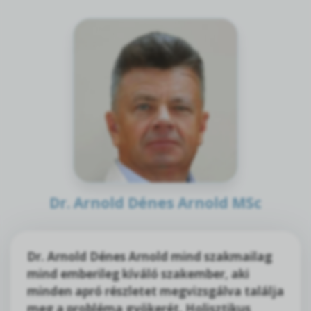
Dr. Arnold Dénes Arnold MSc
Dr. Arnold Dénes Arnold mind szakmailag
mind emberileg kíváló szakember, aki
minden apró részletet megvizsgálva találja
meg a probléma gyökerét. Holisztikus