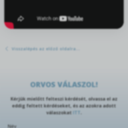
Visszalépés az előző oldalra...
ORVOS VÁLASZOL!
Kérjük mielőtt felteszi kérdését, olvassa el az
eddig feltett kérdéseket, és az azokra adott
válaszokat
ITT
.
Név