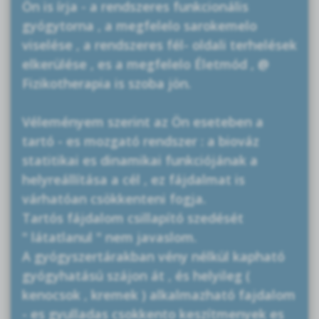
Ön is írja - a rendszeres funkcionális
gyógytorna , a megfelelo sarokemelo
viselése , a rendszeres fél- oldali terhelések
elkerülése , es a megfelelo Életmód , @
Fizikotherapia is szoba jön.
Véleményem szerint az Ön eseteben a
tartó - es mozgató rendszer : a biováz
statitikai es dinamikai funkciójának a
helyreállítása a cél , ez fájdalmat is
várhatóan csökkenteni fogja.
Tartós fájdalom csillapító szedését
" látatlanul " nem javaslom.
A gyógyszertárakban vény nélkül kapható
gyógyhatású szájon át , és helyileg (
kenocsok , kremek ) alkalmazható fajdalom
- es gyulladas csokkento keszítmenyek es