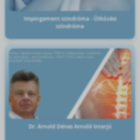
Impingement szindróma - Ütközési
szindróma
Dr. Arnold Dénes Arnold Interjú