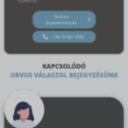
Online
bejelentkezés
+36 70 621 2433
KAPCSOLÓDÓ
ORVOS VÁLASZOL BEJEGYZÉSÜNK