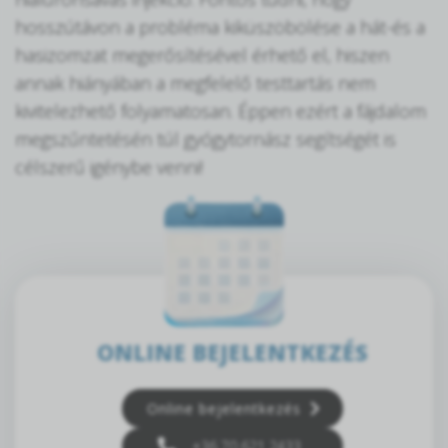
hosszútávon a probléma kiküszöbölése a hát-és a
hasizomzat megerősítésével érhető el, hiszen
annak hiányában a megfelelő testtartás nem
kivitelezhető folyamatosan. Éppen ezért a fájdalom
megszűntetésén túl gyógytornász segítségét is
célszerű igénybe venni!
ONLINE BEJELENTKEZÉS
Online bejelentkezés
+36 70 621 2433