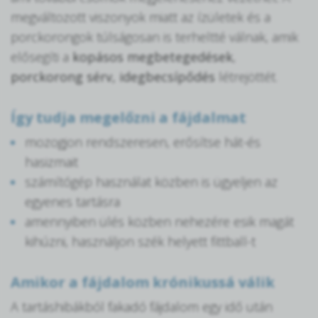
megváltozott viszonyok miatt az ízületek és a
porckorongok túlságosan is terheltté válnak, amik
elősegíti a
kopásos megbetegedések
,
porckorong sérv, idegbecsípődés
létrejöttét.
Így tudja megelőzni a fájdalmat
mozogjon rendszeresen, erősítse hát-és
hasizmait
számítógép használat közben is ügyeljen az
egyenes tartásra
amennyiben ülés közben nehezére esik magát
kihúzni, használjon szék helyett fittball-t
Amikor a fájdalom krónikussá válik
A tartáshibákból fakadó fájdalom egy idő után