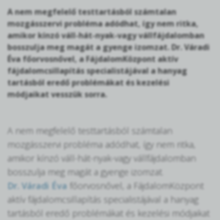
A nem megfelelő testtartásból számtalan
mozgásszervi probléma adódhat, így nem ritka,
amikor kínzó váll-hát-nyak-vagy vállfájdalomban
bosszulja meg magát a gyenge izomzat. Dr. Váradi
Éva főorvosnővel, a FájdalomKözpont aktív
fájdalomcsillapítás specialistájával a hanyag
tartásból eredő problémákat és kezelési
módjaikat vesszük sorra.
A nem megfelelő testtartásból számtalan
mozgásszervi probléma adódhat, így nem ritka,
amikor kínzó váll-hát-nyak-vagy vállfájdalomban
bosszulja meg magát a gyenge izomzat.
Dr. Váradi Éva
főorvosnővel, a FájdalomKözpont
aktív fájdalomcsillapítás specialistájával a hanyag
tartásból eredő problémákat és kezelési módjaikat