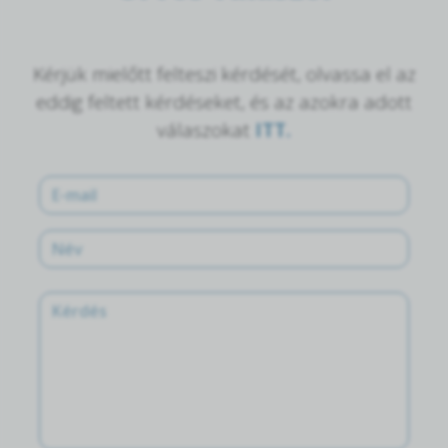
Kérjük mielőtt felteszi kérdését, olvassa el az
eddig feltett kérdéseket, és az azokra adott
válaszokat
ITT.