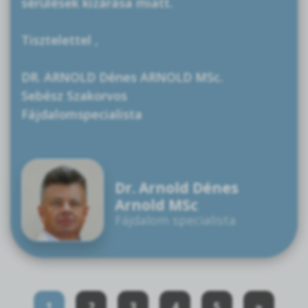
sérülések kizárása miatt.
Tisztelettel ,
DR. ARNOLD Dénes ARNOLD MSc.
Sebész Szakorvos
Fájdalomspecialista
Dr. Arnold Dénes
Arnold MSc
Fájdalom specialista
1
2
3
4
5
»