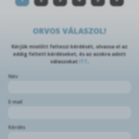
ORVOS VÁLASZOL!
Kérjük mielőtt felteszi kérdését, olvassa el az
eddig feltett kérdéseket, és az azokra adott
válaszokat
ITT
.
Név
E-mail
Kérdés