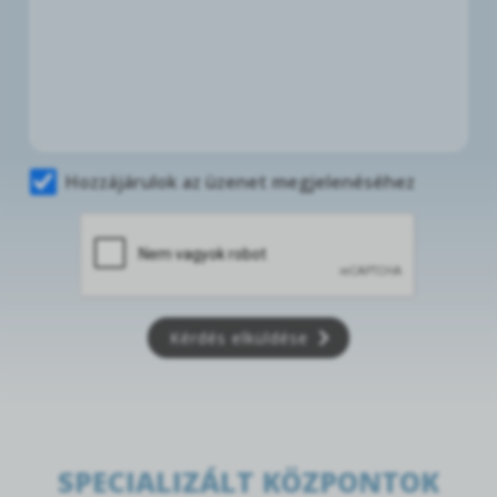
Hozzájárulok az üzenet megjelenéséhez
Kérdés elküldése
SPECIALIZÁLT KÖZPONTOK