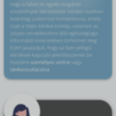
hogy a labor és egyéb vizsgálati
eredmények kiértékelése minden esetben
kizárólag szakorvosi kompetencia, amely
csak a teljes klinikai kórkép, valamint az
összes rendelkezésre álló egészségügyi
információ ismeretében történhet meg.
Ezért javasoljuk, hogy az ilyen jellegű
kérdések kapcsán jelentkezzenek be
hozzánk
személyes vizitre
vagy
távkonzultációra
.