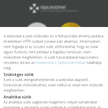
A weboldal a jobb működés és a felhasználói élmény javítása
érdekében HTTP-sütiket (cookie-kat) alkalmaz. Amennyiben
nem fogadja el az összes sütit, előfordulhat, hogy az oldal
egyes funkciói, mint például a foglalási rendszer, nem
működnek megfelelően. A sütik használatával kapcsolatos
részletes leírást az
Adatkezelési Tájékoztatónkban
találhatja
meg.
Szükséges sütik
Ezek a sütik elengedhetetlenek a weboldal alapvető
Adatkezelési tájékoztató
funkcióinak működéséhez, ezek nélkül az oldal nem működik
Adatvédelmi tájékoztató
megfelelően.
ÁSZF
Analitikai sütik
Impresszum
Az analitikai sütik segítenek megérteni, milyen tartalmakat
kedvelnek a látogatók, ezzel javíthatjuk szolgáltatásainkat. Az