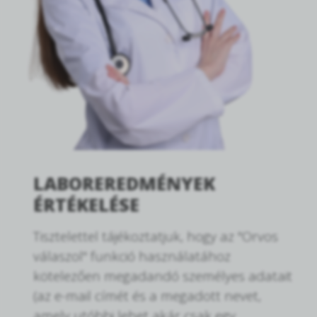
LABOREREDMÉNYEK
ÉRTÉKELÉSE
Tisztelettel tájékoztatjuk, hogy az "Orvos
válaszol" funkció használatához
kötelezően megadandó személyes adatait
(az e-mail címét és a megadott nevet,
amely utóbbi lehet akár csak egy