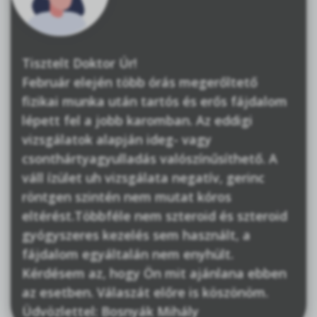
Tisztelt Doktor Úr!
Február elején több órás megerőltető
fizikai munka után tartós és erős fájdalom
lépett fel a jobb karomban. Az eddigi
vizsgálatok alapján ideg- vagy
csonthártyagyulladás valószínűsíthető. A
váll ízület uh vizsgálata negatív, gerinc
röntgen szintén nem mutat kóros
eltérést.Többféle nem szteroid és szteroid
gyógyszeres kezelés sem használt, a
fájdalom egyáltalán nem enyhült.
Kérdésem az, hogy Ön mit ajánlana ebben
az esetben. Válaszát előre is köszönöm.
Üdvözlettel: Bosnyák Mihály