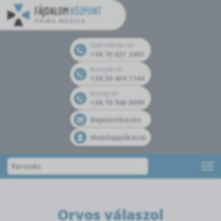
Széll Kálmán tér
+36 70 621 2433
Bosnyák tér
+36 30 434 1744
Kolosy tér
+36 70 940 0099
Bejelentkezés
Mobilapplikáció
Orvos válaszol