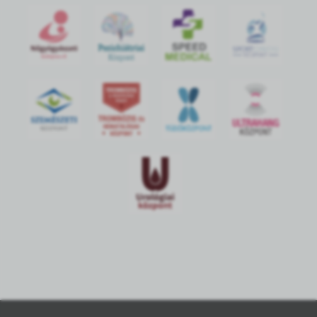
S
POR
T
O
R
V
OS
I
KÖ
ZPON
T