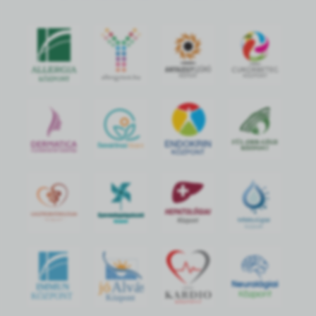
jó
Alvás
IMMUN
KÖZPONT
Központ