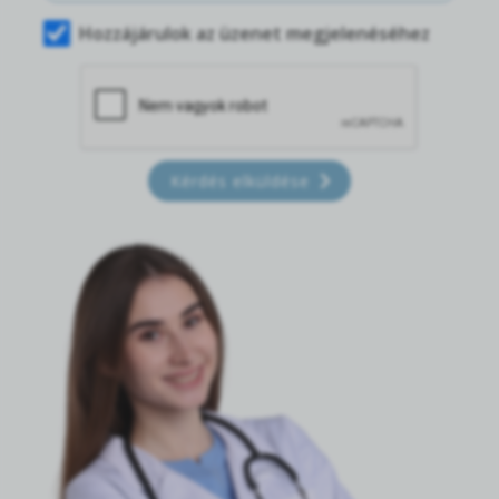
Hozzájárulok az üzenet megjelenéséhez
Kérdés elküldése