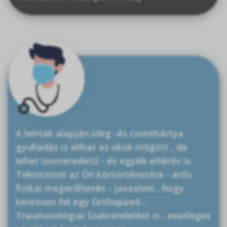
A leírtak alapján ideg -és csonthártya
gyulladás is állhat az okok mögött , de
lehet izomeredetű - és egyéb eltérés is.
Tekintettel az Ön kórtörténetére - erős
fizikai megerőltetés - javaslom , hogy
keressen fel egy Orthopaed -
Traumatológiai Szakrendelést is , esetleges