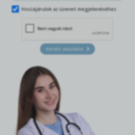
Hozzájárulok az üzenet megjelenéséhez
Kérdés elküldése