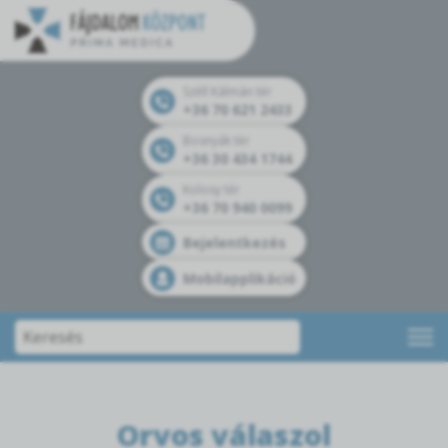
Széll Kálmán tér
+36 70 621 2433
Bosnyák tér
+36 30 434 1744
Kolosy tér
+36 70 940 0099
Bejelentkezés
Mobilapplikáció
Orvos válaszol