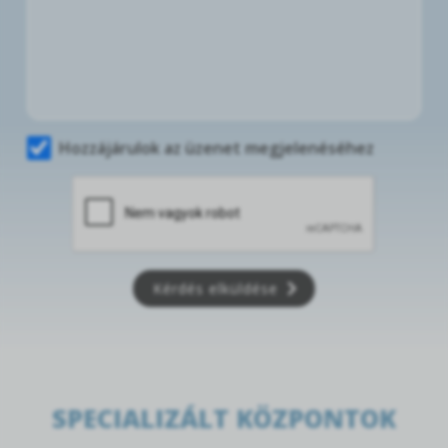
Hozzájárulok az üzenet megjelenéséhez
Kérdés elküldése
SPECIALIZÁLT KÖZPONTOK