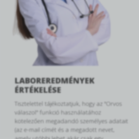
LABOREREDMÉNYEK
ÉRTÉKELÉSE
Tisztelettel tájékoztatjuk, hogy az "Orvos
válaszol" funkció használatához
kötelezően megadandó személyes adatait
(az e-mail címét és a megadott nevet,
amely utóbbi lehet akár csak egy