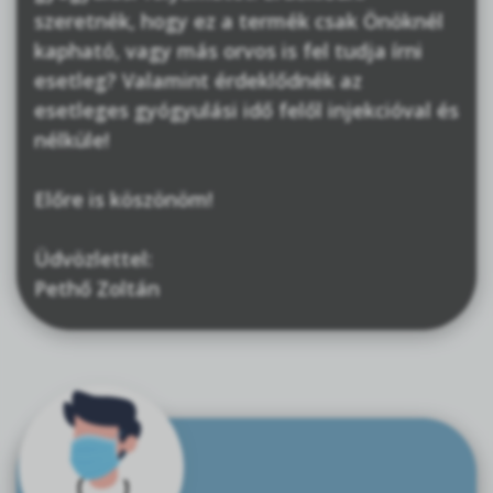
szeretnék, hogy ez a termék csak Önöknél
kapható, vagy más orvos is fel tudja írni
esetleg? Valamint érdeklődnék az
esetleges gyógyulási idő felől injekcióval és
nélküle!
Előre is köszönöm!
Üdvözlettel:
Pethő Zoltán