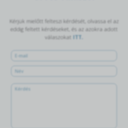
Kérjük mielőtt felteszi kérdését, olvassa el az
eddig feltett kérdéseket, és az azokra adott
válaszokat
ITT.