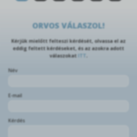
ORVOS VÁLASZOL!
Kérjük mielőtt felteszi kérdését, olvassa el az
eddig feltett kérdéseket, és az azokra adott
válaszokat
ITT
.
Név
E-mail
Kérdés