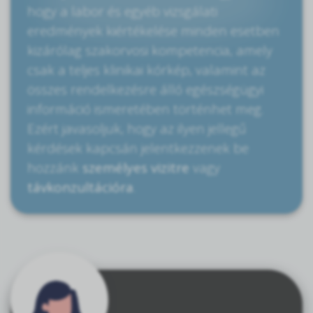
hogy a labor és egyéb vizsgálati
eredmények kiértékelése minden esetben
kizárólag szakorvosi kompetencia, amely
csak a teljes klinikai kórkép, valamint az
összes rendelkezésre álló egészségügyi
információ ismeretében történhet meg.
Ezért javasoljuk, hogy az ilyen jellegű
kérdések kapcsán jelentkezzenek be
hozzánk
személyes vizitre
vagy
távkonzultációra
.