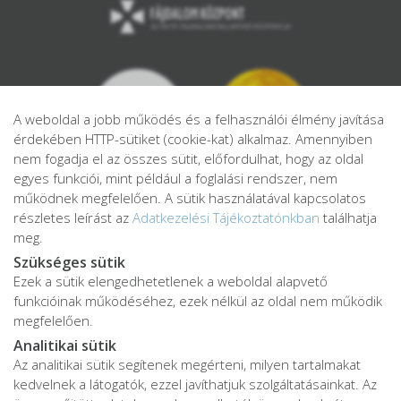
A weboldal a jobb működés és a felhasználói élmény javítása
érdekében HTTP-sütiket (cookie-kat) alkalmaz. Amennyiben
nem fogadja el az összes sütit, előfordulhat, hogy az oldal
egyes funkciói, mint például a foglalási rendszer, nem
működnek megfelelően. A sütik használatával kapcsolatos
részletes leírást az
Adatkezelési Tájékoztatónkban
találhatja
meg.
Szükséges sütik
Ezek a sütik elengedhetetlenek a weboldal alapvető
Adatkezelési tájékoztató
funkcióinak működéséhez, ezek nélkül az oldal nem működik
Adatvédelmi tájékoztató
megfelelően.
ÁSZF
Analitikai sütik
Impresszum
Az analitikai sütik segítenek megérteni, milyen tartalmakat
kedvelnek a látogatók, ezzel javíthatjuk szolgáltatásainkat. Az
Karrier