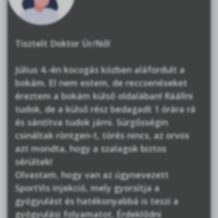
Tisztelt Doktor Úr/Nő!
Július 4.-én kocogás közben aláfordult a
bokám. El nem estem, de reccsenéseket
éreztem a bokám külső oldalában! Ráállni
tudok, de a külső rész bedagadt 1 órára rá
és sántítva tudok járni. Sürgősségin
csináltak röntgen-t, törés nincs, az orvos
azt mondta, hogy a szalagok biztos
sérültek!
Olvastam, hogy van az úgynevezett
SportVis injekció, mely gyorsítja a
gyógyulást és hatékonyabbá is teszi a
gyógyulási folyamatot. Érdeklődni