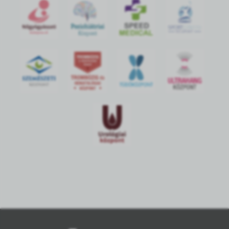
S
POR
T
O
R
V
OS
I
KÖ
ZPON
T