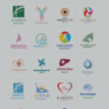
jó
Alvás
IMMUN
KÖZPONT
Központ