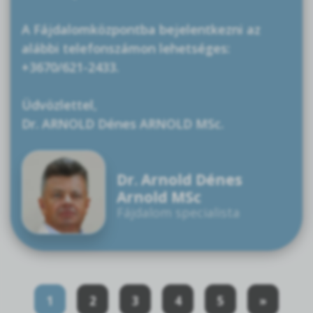
A Fájdalomközpontba bejelentkezni az
alábbi telefonszámon lehetséges:
+3670/621-2433.
Üdvözlettel,
Dr. ARNOLD Dénes ARNOLD MSc.
Dr. Arnold Dénes
Arnold MSc
Fájdalom specialista
1
2
3
4
5
»