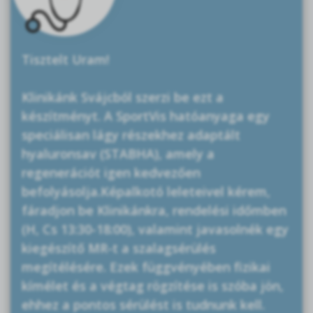
Tisztelt Uram!
Klinikánk Svájcból szerzi be ezt a
készítményt. A SportVis hatóanyaga egy
speciálisan lágy részekhez adaptált
hyaluronsav (STABHA), amely a
regenerációt igen kedvezően
befolyásolja.Képalkotó leleteivel kérem,
fáradjon be Klinikánkra, rendelési időmben
(H, Cs 13:30-18:00), valamint javasolnék egy
kiegészítő MR-t a szalagsérülés
megítélésére. Ezek függvényében fizikai
kímélet és a végtag rögzítése is szóba jön,
ehhez a pontos sérülést is tudnunk kell.