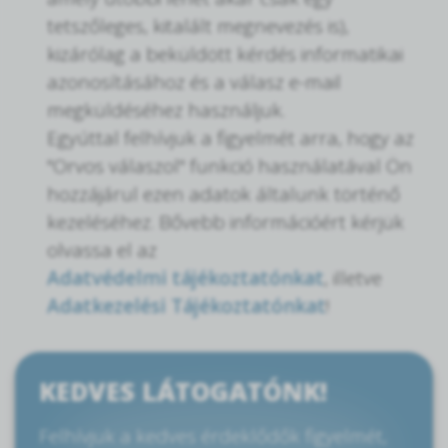
tetszőleges, kitalált megnevezés is),
kizárólag a beküldött kérdés informatikai
azonosításához és a válasz e-mail
megküldéséhez használjuk.
Egyúttal felhívjuk a figyelmét arra, hogy az
"Orvos válaszol" funkció használatával Ön
hozzájárul ezen adatok általunk történő
kezeléséhez. Bővebb információért kérjük
olvassa el az
Adatvédelmi tájékoztatónkat
, illetve
Adatkezelési Tájékoztatónkat
!
KEDVES LÁTOGATÓNK!
Felhívjuk a kedves érdeklődők figyelmét,