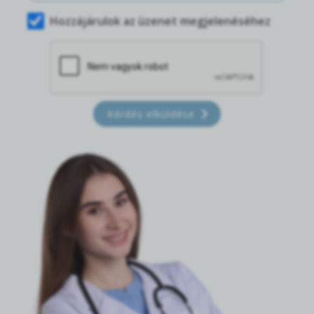
Hozzájárulok az üzenet megjelenéséhez
Kérdés elküldése