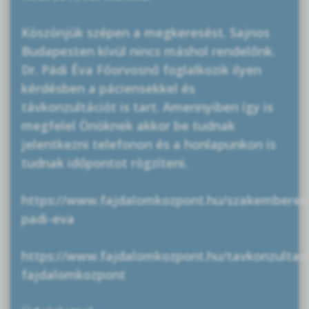
Köszönjük szépen a megkeresést. Sajnos
Budapesten kívül nincs máshol rendelőnk.
Dr. Pádi Éva Főorvosnő foglalkozik ilyen
kérdésben a páciensekkel és
távkonzultációt is tart. Amennyiben így is
megfelel Önöknek akkor be tudnak
jelentkezni telefonon és a honlapunkon is
tudnak időpontot rögzíteni.
https://www.fajdalomkozpont.hu/szakemberein
padi-eva
https://www.fajdalomkozpont.hu/tavkonzultaci
fajdalomkozpont