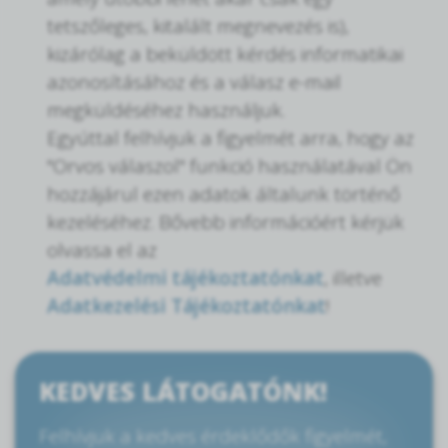
tetszőleges, kitalált megnevezés is),
kizárólag a beküldött kérdés informatikai
azonosításához és a válasz e-mail
megküldéséhez használjuk.
Egyúttal felhívjuk a figyelmét arra, hogy az
"Orvos válaszol" funkció használatával Ön
hozzájárul ezen adatok általunk történő
kezeléséhez. Bővebb információért kérjük
olvassa el az
Adatvédelmi tájékoztatónkat
, illetve
Adatkezelési Tájékoztatónkat
!
KEDVES LÁTOGATÓNK!
Felhívjuk a kedves érdeklődők figyelmét,