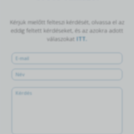
Kérjük mielőtt felteszi kérdését, olvassa el az
eddig feltett kérdéseket, és az azokra adott
válaszokat
ITT.