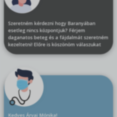
Szeretném kérdezni hogy Baranyában
esetleg nincs központjuk? Férjem
daganatos beteg és a fájdalmát szeretném
kezeltetni! Előre is köszönöm válaszukat
Kedves Árvai Mónika!