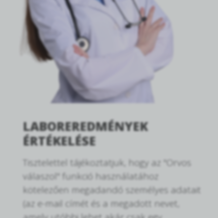
LABOREREDMÉNYEK
ÉRTÉKELÉSE
Tisztelettel tájékoztatjuk, hogy az "Orvos
válaszol" funkció használatához
kötelezően megadandó személyes adatait
(az e-mail címét és a megadott nevet,
amely utóbbi lehet akár csak egy