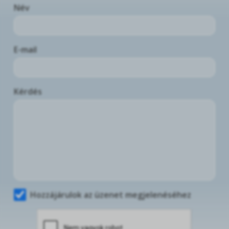
Név
E-mail
Kérdés
Hozzájárulok az üzenet megjelenéséhez