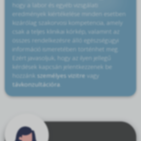
hogy a labor és egyéb vizsgálati
eredmények kiértékelése minden esetben
kizárólag szakorvosi kompetencia, amely
csak a teljes klinikai kórkép, valamint az
összes rendelkezésre álló egészségügyi
információ ismeretében történhet meg.
Ezért javasoljuk, hogy az ilyen jellegű
kérdések kapcsán jelentkezzenek be
hozzánk
személyes vizitre
vagy
távkonzultációra
.