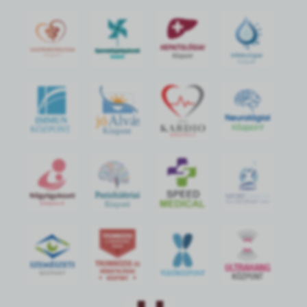
jó
Alvás
IMMUN
KÖZPONT
Központ
S
POR
T
O
R
V
OS
I
KÖ
ZPON
T