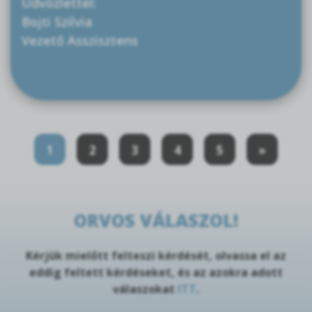
Üdvözlettel:
Bojti Szilvia
Vezető Asszisztens
1
2
3
4
5
»
ORVOS VÁLASZOL!
Kérjük mielőtt felteszi kérdését, olvassa el az
eddig feltett kérdéseket, és az azokra adott
válaszokat
ITT
.