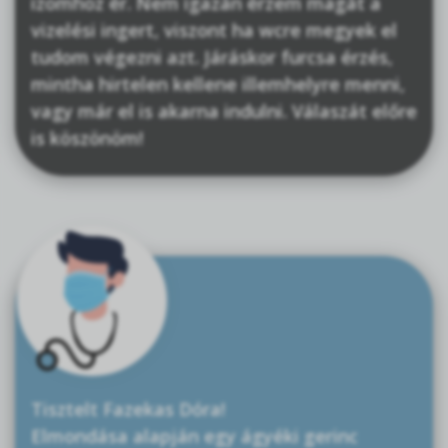
izomhoz ér. Nem igazán érzem magát a
vizelési ingert, viszont ha wcre megyek el
tudom végezni azt. Járáskor furcsa érzés,
mintha hirtelen kellene illemhelyre menni,
vagy már el is akarna indulni. Válaszát előre
is köszönöm!
Tisztelt Fazekas Dóra!
Elmondása alapján egy ágyéki gerinc