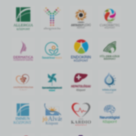
jó
Alvás
IMMUN
KÖZPONT
Központ