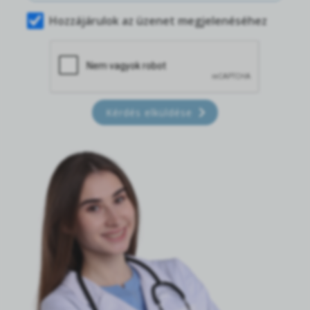
Hozzájárulok az üzenet megjelenéséhez
Kérdés elküldése