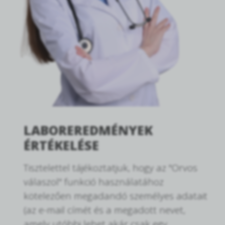
LABOREREDMÉNYEK
ÉRTÉKELÉSE
Tisztelettel tájékoztatjuk, hogy az "Orvos
válaszol" funkció használatához
kötelezően megadandó személyes adatait
(az e-mail címét és a megadott nevet,
amely utóbbi lehet akár csak egy