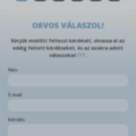
ORVOS VÁLASZOL!
Kérjük mielőtt felteszi kérdését, olvassa el az
eddig feltett kérdéseket, és az azokra adott
válaszokat
ITT
.
Név
E-mail
Kérdés