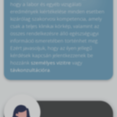
hogy a labor és egyéb vizsgálati
eredmények kiértékelése minden esetben
kizárólag szakorvosi kompetencia, amely
csak a teljes klinikai kórkép, valamint az
összes rendelkezésre álló egészségügyi
információ ismeretében történhet meg.
Ezért javasoljuk, hogy az ilyen jellegű
kérdések kapcsán jelentkezzenek be
hozzánk
személyes vizitre
vagy
távkonzultációra
.