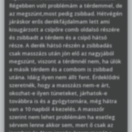
Régebben volt problémám a térdemmel, de
az megszünt,most pedig zsibbad. Hétvégén
járáskor erős derékfájdalmam lett ami
kisugárzott a csípőre comb oldalsó részére
és zsibbadt a térdem és a csípő hátsó
része. A derék hátsó részén a zsibbadás
csak masszázs után jön elő az nagyjából
megszünt, viszont a térdmnél nem, ha ülök
a másik térdem és a combom is zsibbad
utána. Idáig ilyen nem állt fent. Érdeklődni
szeretnék, hogy a masszázs nem-e árt,
okozhat-e ilyen tüneteket, járhatok-e
továbbra is és a gyógytornára, még hátra
van a 10 napból 4 kezelés. A masszőr
szerint nem lehet problémám ha esetleg
sérvem lenne akkor sem, mert ő csak az