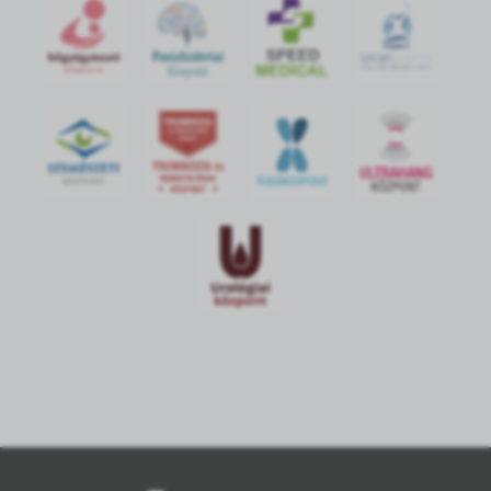
S
POR
T
O
R
V
OS
I
KÖ
ZPON
T