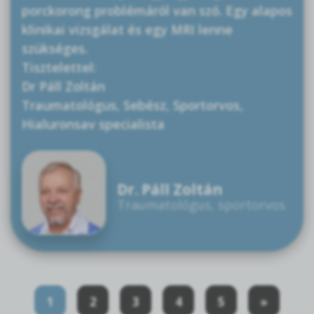
porckorong problémáról van szó. Egy alapos
klinikai vizsgálat és egy MRI lenne
szükséges.
Tisztelettel:
Dr Páll Zoltán
Traumatológus, Sebész, Sportorvos,
Hialuronsav specialista
Dr. Páll Zoltán
Traumatológus, sportorvos
1
2
3
4
5
»