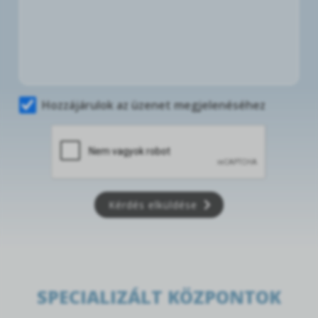
Hozzájárulok az üzenet megjelenéséhez
Kérdés elküldése
SPECIALIZÁLT KÖZPONTOK