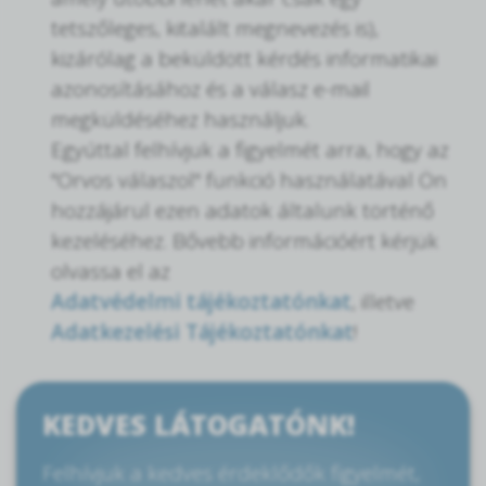
tetszőleges, kitalált megnevezés is),
kizárólag a beküldött kérdés informatikai
azonosításához és a válasz e-mail
megküldéséhez használjuk.
Egyúttal felhívjuk a figyelmét arra, hogy az
"Orvos válaszol" funkció használatával Ön
hozzájárul ezen adatok általunk történő
kezeléséhez. Bővebb információért kérjük
olvassa el az
Adatvédelmi tájékoztatónkat
, illetve
Adatkezelési Tájékoztatónkat
!
KEDVES LÁTOGATÓNK!
Felhívjuk a kedves érdeklődők figyelmét,