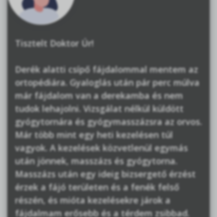
Tisztelt Doktor Úr!
Derék alatti csípő fájdalommal mentem az
ortopédiára. Gyaloglás után pár perc múlva
már fájdalom van a derekamba és nem
tudok lehajolni. Vizsgálat nélkül küldött
gyógytornára és gyógymasszázsra az orvos.
Már több mint egy heti kezelésen túl
vagyok. A kezelések közvetlenül egymás
után jönnek, masszázs és gyógytorna.
Masszázs után egy ideig bizsergető érzést
érzek a fájó területen és a fenék felső
részén, és mióta kezelésekre járok a
fájdalmam erősebb és a térdem zsibbad.