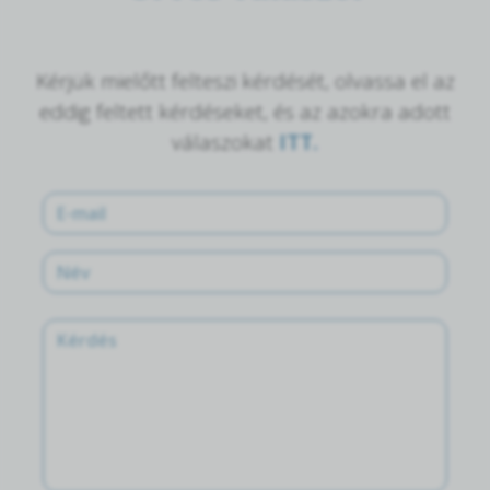
Kérjük mielőtt felteszi kérdését, olvassa el az
eddig feltett kérdéseket, és az azokra adott
válaszokat
ITT.