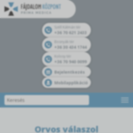
Széll Kálmán tér
+36 70 621 2433
Bosnyák tér
+36 30 434 1744
Kolosy tér
+36 70 940 0099
Bejelentkezés
Mobilapplikáció
Orvos válaszol