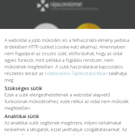
A weboldal a jobb működés és a felhasználói élmény javítása
érdekében HTTP-sütiket (cookie-kat) alkalmaz. Amennyiben
nem fogadja el az összes sütit, előfordulhat, hogy az oldal
egyes funkciói, mint például a foglalási rendszer, nem
működnek megfelelően. A sütik használatával kapcsolatos
részletes leírást az
Adatkezelési Tájékoztatónkban
találhatja
meg.
Szükséges sütik
Ezek a sütik elengedhetetlenek a weboldal alapvető
Adatkezelési tájékoztató
funkcióinak működéséhez, ezek nélkül az oldal nem működik
Adatvédelmi tájékoztató
megfelelően.
ÁSZF
Analitikai sütik
Impresszum
Az analitikai sütik segítenek megérteni, milyen tartalmakat
kedvelnek a látogatók, ezzel javíthatjuk szolgáltatásainkat. Az
Karrier