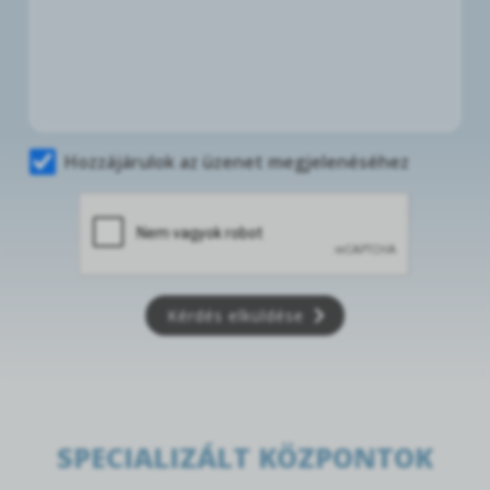
Hozzájárulok az üzenet megjelenéséhez
Kérdés elküldése
SPECIALIZÁLT KÖZPONTOK