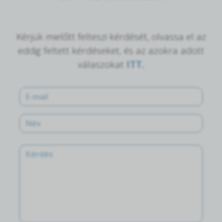
Kérjük mielőtt felteszi kérdését, olvassa el az
eddig feltett kérdéseket, és az azokra adott
válaszokat
ITT.