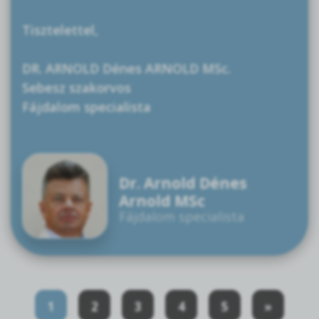
Tisztelettel,
DR. ARNOLD Dénes ARNOLD MSc.
Sebesz szakorvos
Fájdalom specialista
Dr. Arnold Dénes
Arnold MSc
Fájdalom specialista
1
2
3
4
5
»