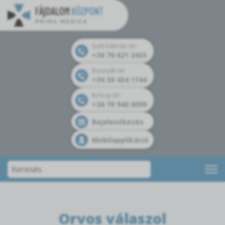
Széll Kálmán tér
+36 70 621 2433
Bosnyák tér
+36 30 434 1744
Kolosy tér
+36 70 940 0099
Bejelentkezés
Mobilapplikáció
Orvos válaszol