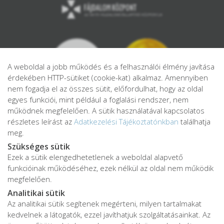
A weboldal a jobb működés és a felhasználói élmény javítása
érdekében HTTP-sütiket (cookie-kat) alkalmaz. Amennyiben
nem fogadja el az összes sütit, előfordulhat, hogy az oldal
egyes funkciói, mint például a foglalási rendszer, nem
működnek megfelelően. A sütik használatával kapcsolatos
részletes leírást az
Adatkezelési Tájékoztatónkban
találhatja
meg.
Szükséges sütik
Ezek a sütik elengedhetetlenek a weboldal alapvető
Adatkezelési tájékoztató
funkcióinak működéséhez, ezek nélkül az oldal nem működik
Adatvédelmi tájékoztató
megfelelően.
ÁSZF
Analitikai sütik
Impresszum
Az analitikai sütik segítenek megérteni, milyen tartalmakat
kedvelnek a látogatók, ezzel javíthatjuk szolgáltatásainkat. Az
Karrier