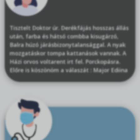
Tisztelt Doktor úr. Derékfájás hosszas állás
után, farba és hátsó combba kisugárzó,
Balra húzó járásbizonytalansággal. A nyak
mozgatáskor tompa kattanások vannak. A
Házi orvos voltarent irt fel. Porckopásra.
Előre is köszönöm a válaszát : Major Ediina