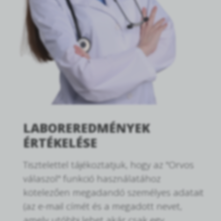
LABOREREDMÉNYEK
ÉRTÉKELÉSE
Tisztelettel tájékoztatjuk, hogy az "Orvos
válaszol" funkció használatához
kötelezően megadandó személyes adatait
(az e-mail címét és a megadott nevet,
amely utóbbi lehet akár csak egy