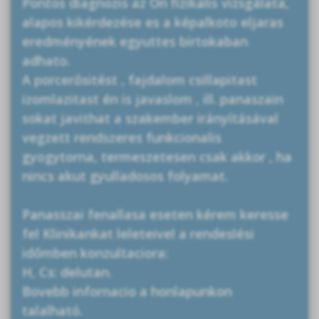
Pontos diagnozis az Ön fizikalis vizsgálata,
alapos kikérdezése es a képalkoto eljaras
eredményének egyuttes birtokaban
adhato.
A porcerősitést , fajdalom csillapitast
izomlazitast én is javaslom , ill. panaszain
sokat javithat a szakember irányításával
vegzett rendszeres funkcionalis
gyogytorna, termeszetesen csak akkor , ha
nincs akut gyulladosos folyamat.
Panasszai fenallasa eseten kérem keresse
fel Klinikankat leleteivel a rendeslési
időmben konzultaciora:
H, Cs: delutan.
Bovebb infornacio a honlapunkon
talalható.