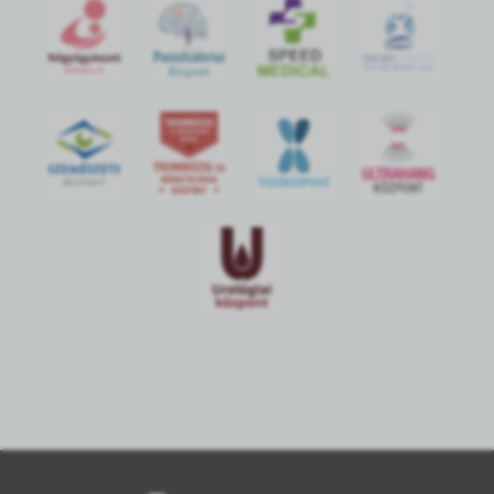
S
POR
T
O
R
V
OS
I
KÖ
ZPON
T