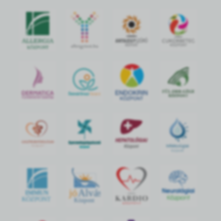
jó
Alvás
IMMUN
KÖZPONT
Központ