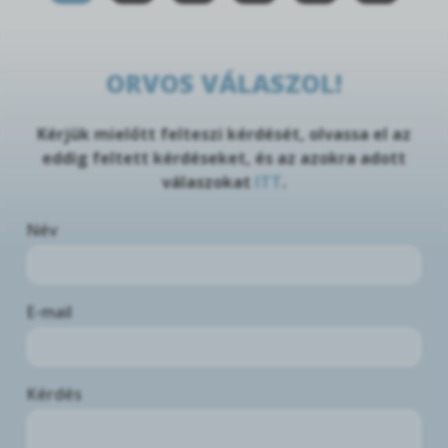
ORVOS VÁLASZOL!
Kérjük mielőtt felteszi kérdését, olvassa el az
eddig feltett kérdéseket, és az azokra adott
válaszokat
ITT
.
Név
E-mail
Kérdés