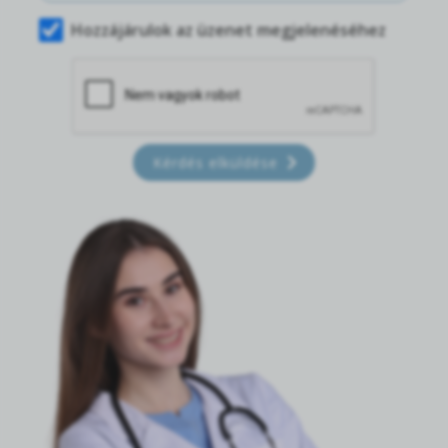
Hozzájárulok az üzenet megjelenéséhez
Kérdés elküldése