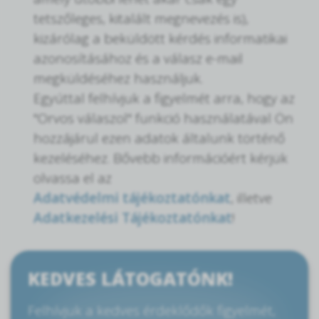
tetszőleges, kitalált megnevezés is),
kizárólag a beküldött kérdés informatikai
azonosításához és a válasz e-mail
megküldéséhez használjuk.
Egyúttal felhívjuk a figyelmét arra, hogy az
"Orvos válaszol" funkció használatával Ön
hozzájárul ezen adatok általunk történő
kezeléséhez. Bővebb információért kérjük
olvassa el az
Adatvédelmi tájékoztatónkat
, illetve
Adatkezelési Tájékoztatónkat
!
KEDVES LÁTOGATÓNK!
Felhívjuk a kedves érdeklődők figyelmét,