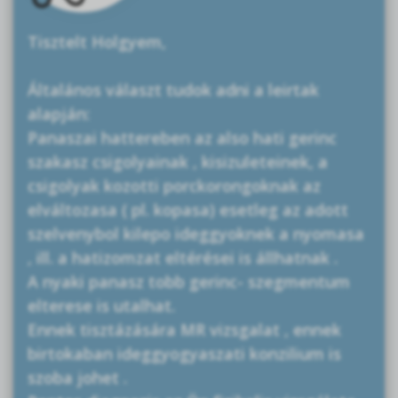
Tisztelt Holgyem,
Általános választ tudok adni a leirtak
alapján:
Panaszai hattereben az also hati gerinc
szakasz csigolyainak , kisizuleteinek, a
csigolyak kozotti porckorongoknak az
elváltozasa ( pl. kopasa) esetleg az adott
szelvenybol kilepo ideggyoknek a nyomasa
, ill. a hatizomzat eltérései is állhatnak .
A nyaki panasz tobb gerinc- szegmentum
elterese is utalhat.
Ennek tisztázására MR vizsgalat , ennek
birtokaban ideggyogyaszati konzilium is
szoba johet .