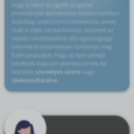
hogy a labor és egyéb vizsgálati
eredmények kiértékelése minden esetben
kizárólag szakorvosi kompetencia, amely
csak a teljes klinikai kórkép, valamint az
összes rendelkezésre álló egészségügyi
információ ismeretében történhet meg.
Ezért javasoljuk, hogy az ilyen jellegű
kérdések kapcsán jelentkezzenek be
hozzánk
személyes vizitre
vagy
távkonzultációra
.