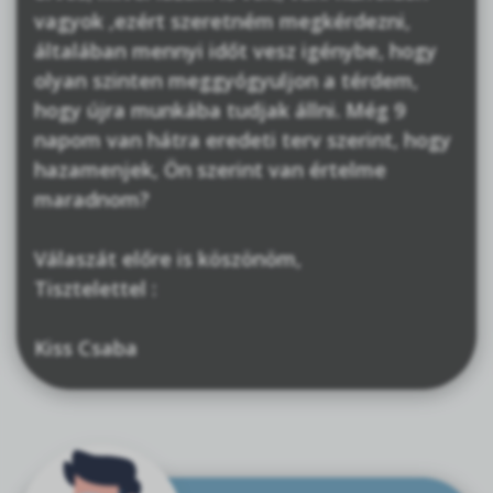
vagyok ,ezért szeretném megkérdezni,
általában mennyi időt vesz igénybe, hogy
olyan szinten meggyógyuljon a térdem,
hogy újra munkába tudjak állni. Még 9
napom van hátra eredeti terv szerint, hogy
hazamenjek, Ön szerint van értelme
maradnom?
Válaszát előre is köszönöm,
Tisztelettel :
Kiss Csaba