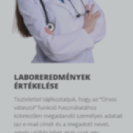
LABOREREDMÉNYEK
ÉRTÉKELÉSE
Tisztelettel tájékoztatjuk, hogy az "Orvos
válaszol" funkció használatához
kötelezően megadandó személyes adatait
(az e-mail címét és a megadott nevet,
amely utóbbi lehet akár csak egy