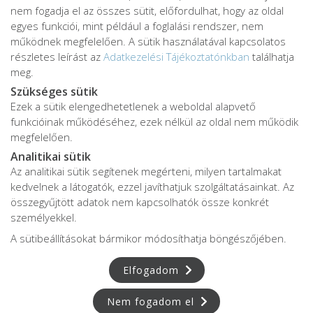
nem fogadja el az összes sütit, előfordulhat, hogy az oldal
egyes funkciói, mint például a foglalási rendszer, nem
működnek megfelelően. A sütik használatával kapcsolatos
részletes leírást az
Adatkezelési Tájékoztatónkban
találhatja
meg.
Szükséges sütik
Ezek a sütik elengedhetetlenek a weboldal alapvető
Adatkezelési tájékoztató
funkcióinak működéséhez, ezek nélkül az oldal nem működik
Adatvédelmi tájékoztató
megfelelően.
ÁSZF
Analitikai sütik
Impresszum
Az analitikai sütik segítenek megérteni, milyen tartalmakat
kedvelnek a látogatók, ezzel javíthatjuk szolgáltatásainkat. Az
Karrier
összegyűjtött adatok nem kapcsolhatók össze konkrét
személyekkel.
A sütibeállításokat bármikor módosíthatja böngészőjében.
Az oldalon feltüntetett árak az ÁFÁ-t tartalmazzák!
A képek a
Shutterstock.com
és a
Canva.com
licence alapján
Elfogadom
kerültek felhasználásra.
Copyright © 2026 •
FájdalomKözpont
• Minden jog fenntartva.
Nem fogadom el
Developed by
Appon
&
György Nándor