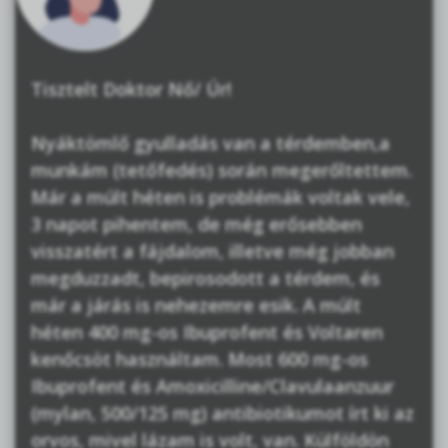
Tisztelt Doktor Nő/ Úr!
Nyáktömlő gyulladás van a térdemben,a
munkám (tetőfedés) során megerőltettem.
Már a múlt héten is problémák voltak vele,
3 napot pihentem, de még erősebben
visszatért a fájdalom, illetve még jobban
megduzzadt, bepirosodott a térdem, és
már a járás is nehezemre esik. A múlt
héten 400 mg-os Ibuprofent és Voltaren
kenőcsöt használtam. Most 600 mg-os
Ibuprofent és Amoxicilline/Clavulaanzuur
(mylan, 500/125 mg) antibiotikumot írt ki az
orvos, mivel lázam is volt, van. Külföldön