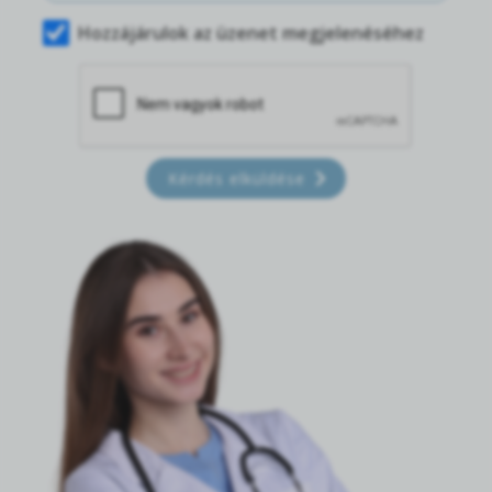
Hozzájárulok az üzenet megjelenéséhez
Kérdés elküldése