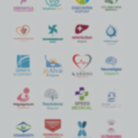
jó
Alvás
IMMUN
KÖZPONT
Központ
S
POR
T
O
R
V
OS
I
KÖ
ZPON
T