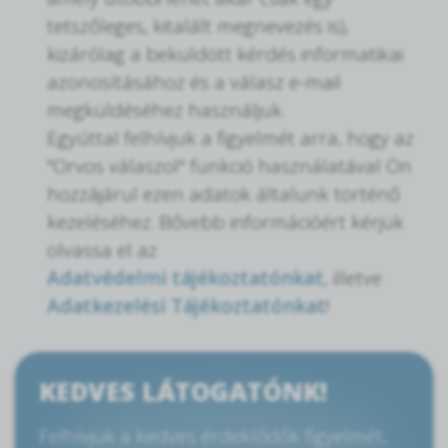
tetszőleges, kitalált megnevezés is),
kizárólag a beküldött kérdés informatikai
azonosításához és a válasz e-mail
megküldéséhez használjuk.
Egyúttal felhívjuk a figyelmét arra, hogy az
"Orvos válaszol" funkció használatával Ön
hozzájárul ezen adatok általunk történő
kezeléséhez. Bővebb információért kérjük
olvassa el az
Adatvédelmi tájékoztatónkat
, illetve
Adatkezelési Tájékoztatónkat
!
KEDVES LÁTOGATÓNK!
Felhívjuk a kedves érdeklődők figyelmét,