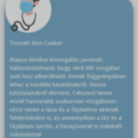
Tisztelt Kiss Csaba!
Alapos klinikai kivizsgálás javasolt.
Valószínűsíthető, hogy térd MR vizsgálat
sem lesz elkerülhető. Ennek függvényében
lehet a további kezelésekről, illetve
kórjóslatokról dönteni. Célszerű lenne
minél hamarabb szakorvosi vizsgálaton
részt venni a láza és a fájdalmai okának
felderítésére is, és amennyiben a láz és a
fájdalom tartós, a hazajövetel is indokolt.
Üdvözlettel