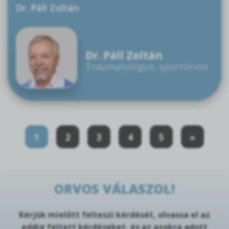
Dr. Páll Zoltán
Dr. Páll Zoltán
Traumatológus, sportorvos
1
2
3
4
5
»
ORVOS VÁLASZOL!
Kérjük mielőtt felteszi kérdését, olvassa el az
eddig feltett kérdéseket, és az azokra adott