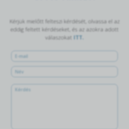
Kérjük mielőtt felteszi kérdését, olvassa el az
eddig feltett kérdéseket, és az azokra adott
válaszokat
ITT.