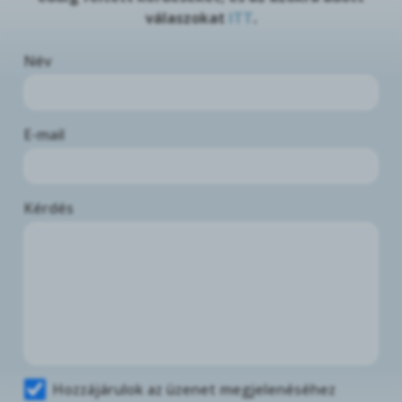
válaszokat
ITT
.
Név
E-mail
Kérdés
Hozzájárulok az üzenet megjelenéséhez