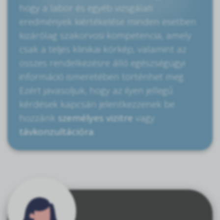
hogy a labor és egyéb vizsgálati
eredmények kiértékelése minden esetben
kizárólag szakorvosi kompetencia, amely
csak a teljes klinikai kórkép, valamint az
összes rendelkezésre álló egészségügyi
információ ismeretében történhet meg.
Ezért javasoljuk, hogy az ilyen jellegű
kérdések kapcsán jelentkezzenek be
hozzánk
személyes vizitre
vagy
távkonzultációra
.