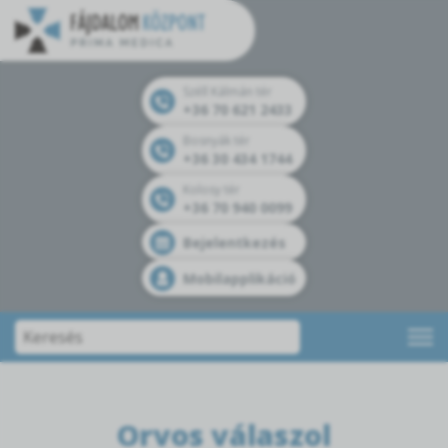
Széll Kálmán tér
+36 70 621 2433
Bosnyák tér
+36 30 434 1744
Kolosy tér
+36 70 940 0099
Bejelentkezés
Mobilapplikáció
Orvos válaszol