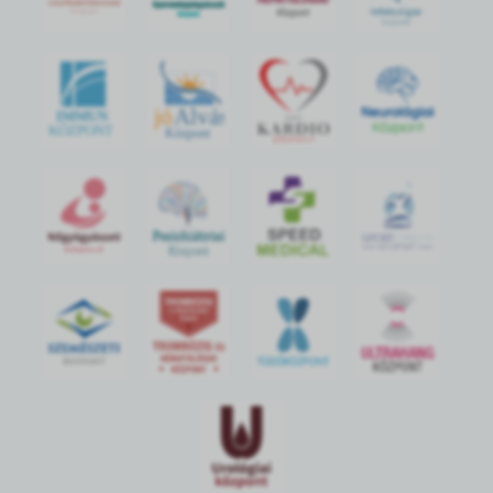
jó
Alvás
IMMUN
KÖZPONT
Központ
S
POR
T
O
R
V
OS
I
KÖ
ZPON
T