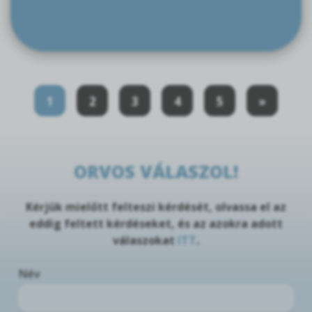
1
2
3
4
5
»
ORVOS VÁLASZOL!
Kérjük mielőtt felteszi kérdését, olvassa el az
eddig feltett kérdéseket, és az azokra adott
válaszokat
ITT
.
Név