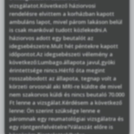
vizsgálatot.Következő háziorvosi
rendelésre elvittem a korházban kapott
ambuláns lapot, mivel párom lakáson belül
is csak mankóval tudott közlekedni.A
háziorvos adott egy beutalót az
idegsebészetre.Mult hét péntekre kapott
időpontot.Az idegsebészeti vélemény a
következő:Lumbago.állapota javul,gyöki
érintettsége nincs.Hétfő óta megint
rosszabbodott az állapota, tegnap volt a
körzeti orvosnál aki MRI-re küldte de mivel
nem szakorvos küldi és nincs beutaló 70.000
Ft lenne a vizsgálat.Kérdésem a következő
lenne: Ön szerint szüksége lenne e
páromnak egy reumatológiai vizsgálatra és
egy röntgenfelvételre?Válaszát előre is