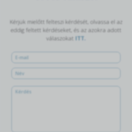
Kérjük mielőtt felteszi kérdését, olvassa el az
eddig feltett kérdéseket, és az azokra adott
válaszokat
ITT.