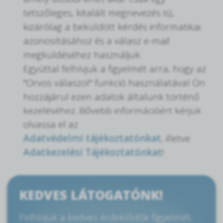
tetszőleges, kitalált megnevezés is),
kizárólag a beküldött kérdés informatikai
azonosításához és a válasz e-mail
megküldéséhez használjuk.
Egyúttal felhívjuk a figyelmét arra, hogy az
"Orvos válaszol" funkció használatával Ön
hozzájárul ezen adatok általunk történő
kezeléséhez. Bővebb információért kérjük
olvassa el az
Adatvédelmi tájékoztatónkat
, illetve
Adatkezelési Tájékoztatónkat
!
KEDVES LÁTOGATÓNK!
Felhívjuk a kedves érdeklődők figyelmét,