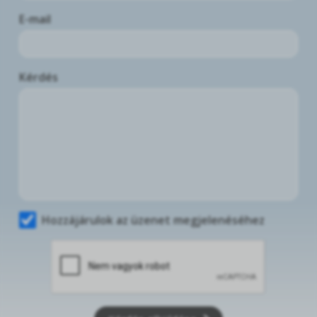
E-mail
Kérdés
Hozzájárulok az üzenet megjelenéséhez