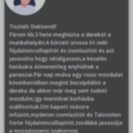
Tisztelt Doktornő!
Párom kb.3 hete meghúzta a derekát a
munkahelyén.A körzeti orvosa írt neki
fájdalomcsillapítót és izomlazítót és azt
javasolta hogy sétálgasson,a kezelés
hatására átmenetileg enyhültek a
panaszai.Pár nap mulva egy rossz mozdulat
következtében megint becsípődött a
dereka de akkor már meg sem tudott
mozdulni,így mentővel korházba
szállítottuk.Ott kapott isiászra
infúziót,mydeton izomlazítót és Talvosilen
Forte fájdalomcsillapítót,továbbá javasolja
a mozgásszervi szakorvosi