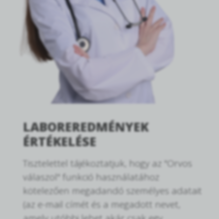
LABOREREDMÉNYEK
ÉRTÉKELÉSE
Tisztelettel tájékoztatjuk, hogy az "Orvos
válaszol" funkció használatához
kötelezően megadandó személyes adatait
(az e-mail címét és a megadott nevet,
amely utóbbi lehet akár csak egy