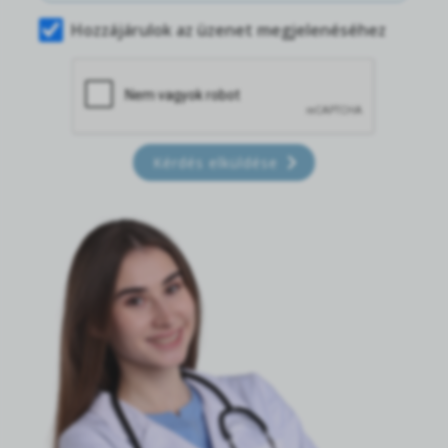
Hozzájárulok az üzenet megjelenéséhez
Kérdés elküldése