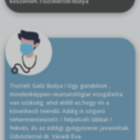
köszönöm.Tisztelettel:Ibolya
Tisztelt Galó Ibolya ! Úgy gondolom ,
mindenképpen reumatológiai vizsgálatra
van szükség, ahol eldől az,hogy mi a
következő teendő. Addig is szigorú
tehermentesitett / felpolcolt lábbal /
fekvés, és az eddigi gyógyszerei javasoltak.
Üdvözlettel dr. Váradi Éva