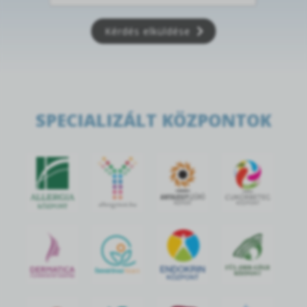
Kérdés elküldése
SPECIALIZÁLT KÖZPONTOK