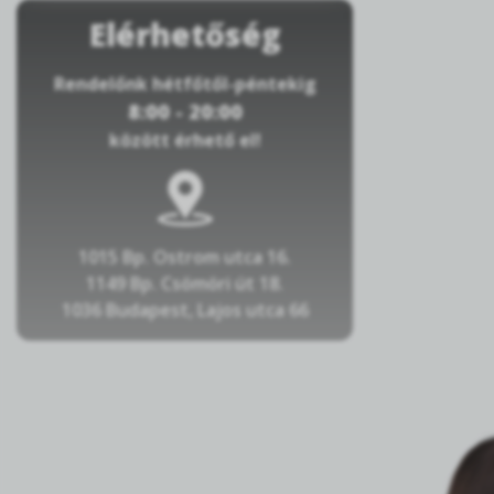
Elérhetőség
Rendelőnk hétfőtől-péntekig
8:00 - 20:00
között érhető el!
1015 Bp. Ostrom utca 16.
1149 Bp. Csömöri út 18.
1036 Budapest, Lajos utca 66