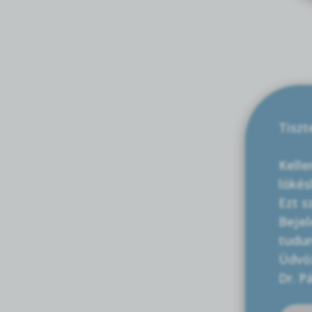
Tiszt
Kelle
lökés
Ezt s
Bejel
tudun
Üdvöz
Dr. P