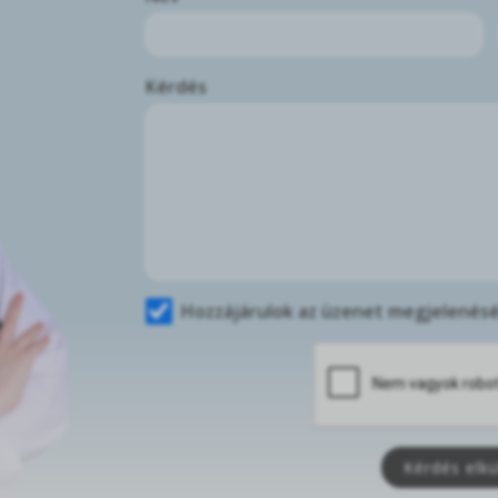
Kérdés
Hozzájárulok az üzenet megjelenés
Kérdés elk