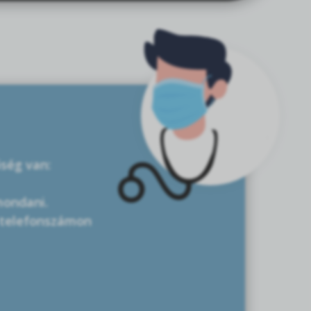
őség van:
mondani.
s telefonszámon