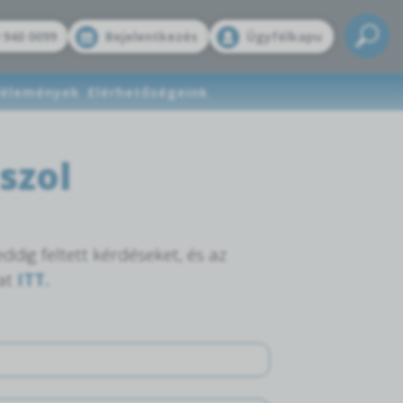
 940 0099
Bejelentkezés
Ügyfélkapu
élemények
Elérhetőségeink
szol
eddig feltett kérdéseket, és az
kat
ITT.