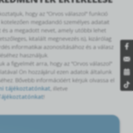
ékoztatjuk, hogy az "Orvos válaszol" funkció
 kötelezően megadandó személyes adatait
t és a megadott nevet, amely utóbbi lehet
etszőleges, kitalált megnevezés is), kizárólag
rdés informatikai azonosításához és a válasz
éséhez használjuk.
juk a figyelmét arra, hogy az "Orvos válaszol"
latával Ön hozzájárul ezen adatok általunk
éhez. Bővebb információért kérjük olvassa el
i tájékoztatónkat
, illetve
Tájékoztatónkat
!