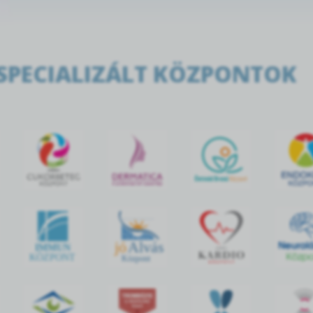
SPECIALIZÁLT KÖZPONTOK
jó
Alvás
IMMUN
KÖZPONT
Központ