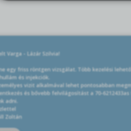
elt Varga - Lázár Szilvia!
ne egy friss röntgen vizsgálat. Több kezelési lehet
hullám és injekciók.
zemélyes vizit alkalmával lehet pontosabban meg
entkezés és bővebb felvilágosítást a 70-6212433a
k adni.
lettel
áll Zoltán