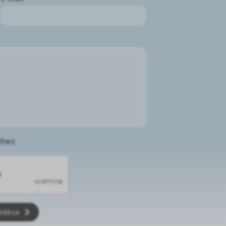
éhez
üldése