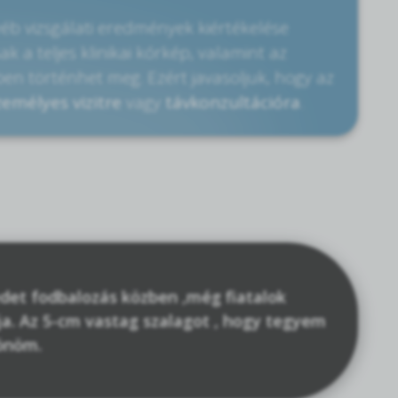
yéb vizsgálati eredmények kiértékelése
 a teljes klinikai kórkép, valamint az
en történhet meg. Ezért javasoljuk, hogy az
zemélyes vizitre
vagy
távkonzultációra
.
det fodbalozás közben ,még fiatalok
ja. Az 5-cm vastag szalagot , hogy tegyem
zönöm.