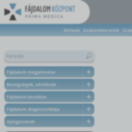
Rólunk
Szakembereink
Sza
Fájdalom megjelenése
Betegségek, sérülések
Fájdalom kezelése
Fájdalom diagnosztikája
Gyógyszerek