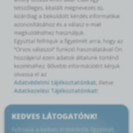
tetszőleges, kitalált megnevezés is),
kizárólag a beküldött kérdés informatikai
azonosításához és a válasz e-mail
megküldéséhez használjuk.
Egyúttal felhívjuk a figyelmét arra, hogy az
"Orvos válaszol" funkció használatával Ön
hozzájárul ezen adatok általunk történő
kezeléséhez. Bővebb információért kérjük
olvassa el az
Adatvédelmi tájékoztatónkat
, illetve
Adatkezelési Tájékoztatónkat
!
KEDVES LÁTOGATÓNK!
Felhívjuk a kedves érdeklődők figyelmét,