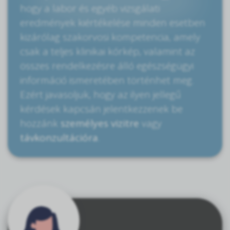
hogy a labor és egyéb vizsgálati
eredmények kiértékelése minden esetben
kizárólag szakorvosi kompetencia, amely
csak a teljes klinikai kórkép, valamint az
összes rendelkezésre álló egészségügyi
információ ismeretében történhet meg.
Ezért javasoljuk, hogy az ilyen jellegű
kérdések kapcsán jelentkezzenek be
hozzánk
személyes vizitre
vagy
távkonzultációra
.