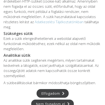
érdekében HTTP-sütiket (cookie-kat) alkalmaz. Amennyiben
nem fogadja el az összes sütit, előfordulhat, hogy az oldal
egyes funkciói, mint például a foglalási rendszer, nem
működnek megfelelően. A sütik használatával kapcsolatos
részletes leírást az
Adatkezelési Tájékoztatónkban
találhatja
meg.
Szükséges sütik
Ezek a sütik elengedhetetlenek a weboldal alapvető
Adatkezelési tájékoztató
funkcióinak működéséhez, ezek nélkül az oldal nem működik
Adatvédelmi tájékoztató
megfelelően.
ÁSZF
Analitikai sütik
Impresszum
Az analitikai sütik segítenek megérteni, milyen tartalmakat
kedvelnek a látogatók, ezzel javíthatjuk szolgáltatásainkat. Az
Karrier
összegyűjtött adatok nem kapcsolhatók össze konkrét
személyekkel.
A sütibeállításokat bármikor módosíthatja böngészőjében.
Az oldalon feltüntetett árak az ÁFÁ-t tartalmazzák!
A képek a
Shutterstock.com
és a
Canva.com
licence alapján
Elfogadom
kerültek felhasználásra.
Copyright © 2026 •
FájdalomKözpont
• Minden jog fenntartva.
Nem fogadom el