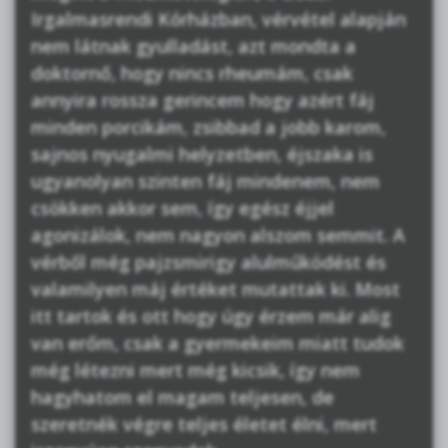
Irgalmasrendi Kórházban, vérvétel alapján
nem látnak gyulladást, azt mondta a
doktornő, hogy nincs rheumám, csak
annyira rossza gerincem hogy azért fáj
minden porcikám, zsibbad a jobb karom,
sajnos nyugalmi helyzetben, éjszaka is
ugyanolyan szinten fáj mindenem, nem
csökken akkor sem, így egész éjjel
agonizálok, nem nagyon alszom semmit. A
vérből még pajzsmirigy alulműködést és
valamilyen máj értéket mutattak ki. Most
itt tartok és ott hogy úgy érzem már alig
van erőm, csak a gyermekeim miatt tudok
még létezni mert még kicsik, így nem
hagyhatom el magam teljesen, de
szeretnék végre teljes életet élni, mert