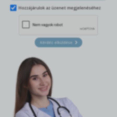
Hozzájárulok az üzenet megjelenéséhez
Kérdés elküldése