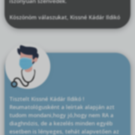
iszonyúan szenvedek.
Köszönöm válaszukat, Kissné Kádár Ildikó
Tisztelt Kissné Kádár Ildikó !
Reumatológusként a leírtak alapján azt
tudom mondani,hogy jó,hogy nem RA a
diaghnózis, de a kezelés minden egyéb
esetben is lényeges, tehát alapvetően az