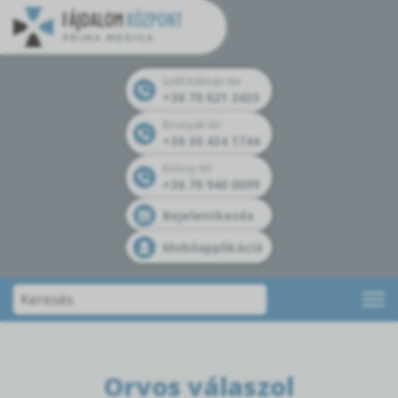
Széll Kálmán tér
+36 70 621 2433
Bosnyák tér
+36 30 434 1744
Kolosy tér
+36 70 940 0099
Bejelentkezés
Mobilapplikáció
Orvos válaszol