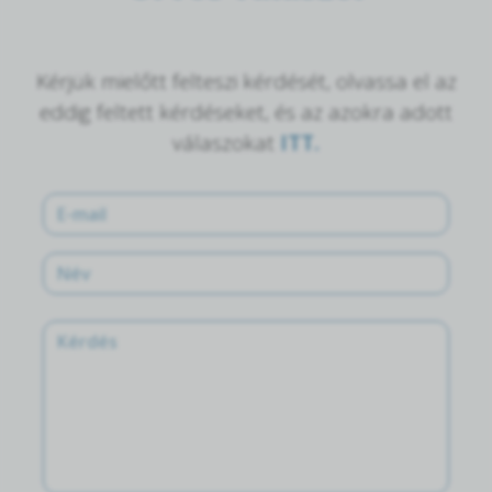
Kérjük mielőtt felteszi kérdését, olvassa el az
eddig feltett kérdéseket, és az azokra adott
válaszokat
ITT.