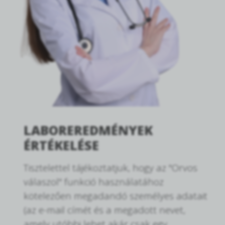
LABOREREDMÉNYEK
ÉRTÉKELÉSE
Tisztelettel tájékoztatjuk, hogy az "Orvos
válaszol" funkció használatához
kötelezően megadandó személyes adatait
(az e-mail címét és a megadott nevet,
amely utóbbi lehet akár csak egy