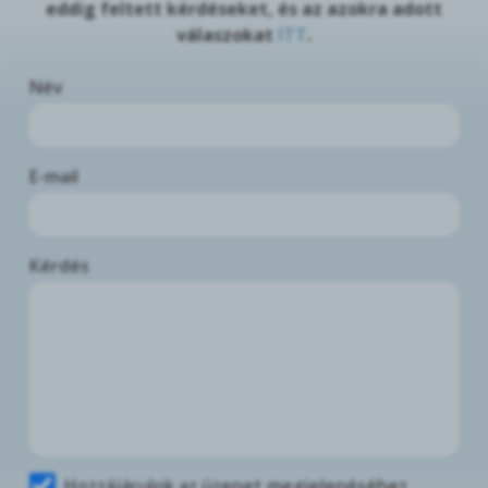
eddig feltett kérdéseket, és az azokra adott
válaszokat
ITT
.
Név
E-mail
Kérdés
Hozzájárulok az üzenet megjelenéséhez