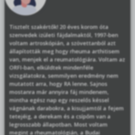
Tisztelt szakértők! 20 éves korom óta
szenvedek izületi fájdalmaktól, 1997-ben
voltam artroskópián, a szövettanból azt
állapították meg hogy rheuma arthitisem
van, menjek el a reumatológiára. Voltam az
ORFI-ban, elküldtek mindenféle
vizsgálatokra, semmilyen eredmény nem
mutatott arra, hogy RA lenne. Sajnos
mostanra már annyira fáj mindenem,
mintha egész nap egy reszelős késsel
vágnának darabokra, a kisujjamtól a fejem
tetejéig, a derekam és a csípőm van a
legrosszabb állapotban. Most voltam
megint a rheumatológián, a Budai