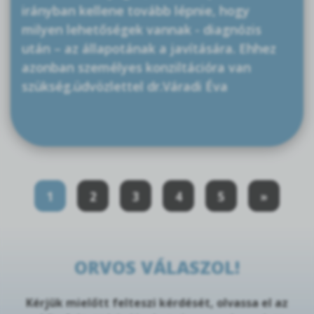
irányban kellene tovább lépnie, hogy
milyen lehetőségek vannak - diagnózis
után – az állapotának a javítására. Ehhez
azonban személyes konziltációra van
szükség.üdvözlettel dr.Váradi Éva
1
2
3
4
5
»
ORVOS VÁLASZOL!
Kérjük mielőtt felteszi kérdését, olvassa el az