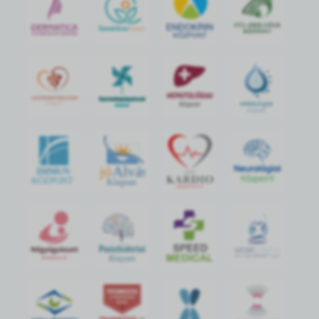
jó
Alvás
IMMUN
KÖZPONT
Központ
S
POR
T
O
R
V
OS
I
KÖ
ZPON
T