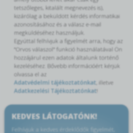
tetszőleges, kitalált megnevezés is),
kizárólag a beküldött kérdés informatikai
azonosításához és a válasz e-mail
megküldéséhez használjuk.
Egyúttal felhívjuk a figyelmét arra, hogy az
"Orvos válaszol" funkció használatával Ön
hozzájárul ezen adatok általunk történő
kezeléséhez. Bővebb információért kérjük
olvassa el az
Adatvédelmi tájékoztatónkat
, illetve
Adatkezelési Tájékoztatónkat
!
KEDVES LÁTOGATÓNK!
Felhívjuk a kedves érdeklődők figyelmét,