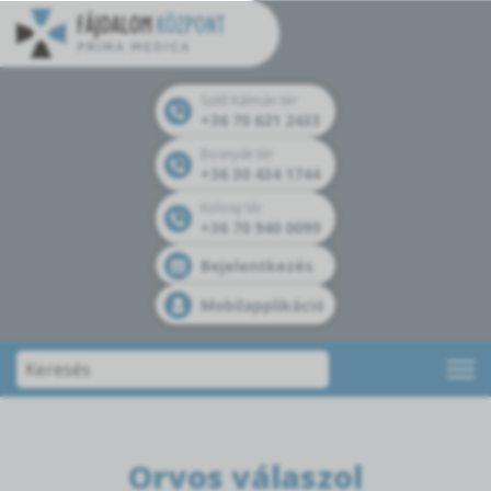
Széll Kálmán tér
+36 70 621 2433
Bosnyák tér
+36 30 434 1744
Kolosy tér
+36 70 940 0099
Bejelentkezés
Mobilapplikáció
Orvos válaszol