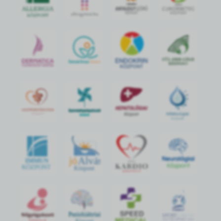
jó
Alvás
IMMUN
KÖZPONT
Központ
S
POR
T
O
R
V
OS
I
KÖ
ZPON
T