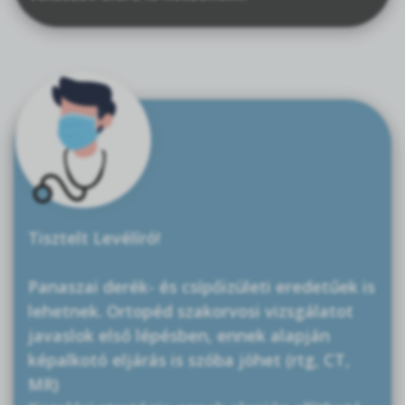
Tisztelt Levélíró!
Panaszai derék- és csípőizületi eredetűek is
lehetnek. Ortopéd szakorvosi vizsgálatot
javaslok első lépésben, ennek alapján
képalkotó eljárás is szóba jöhet (rtg, CT,
MR)