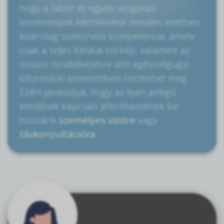
hogy a labor és egyéb vizsgálati
eredmények kiértékelése minden esetben
kizárólag szakorvosi kompetencia, amely
csak a teljes klinikai kórkép, valamint az
összes rendelkezésre álló egészségügyi
információ ismeretében történhet meg.
Ezért javasoljuk, hogy az ilyen jellegű
kérdések kapcsán jelentkezzenek be
hozzánk
személyes vizitre
vagy
távkonzultációra
.