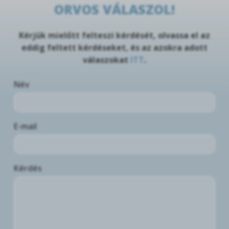
ORVOS VÁLASZOL!
Kérjük mielőtt felteszi kérdését, olvassa el az
eddig feltett kérdéseket, és az azokra adott
válaszokat
ITT
.
Név
E-mail
Kérdés