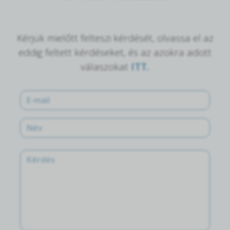
Kérjük mielőtt felteszi kérdését, olvassa el az
eddig feltett kérdéseket, és az azokra adott
válaszokat
ITT.