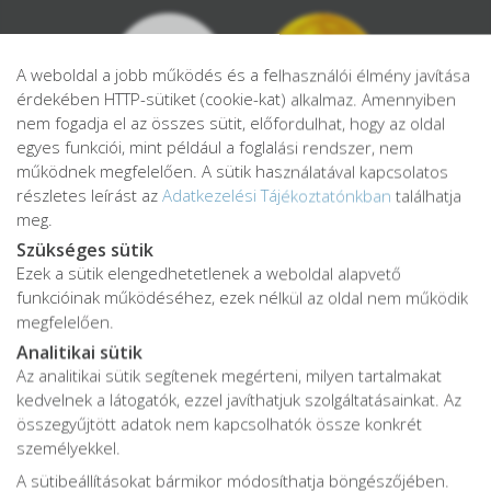
A weboldal a jobb működés és a felhasználói élmény javítása
érdekében HTTP-sütiket (cookie-kat) alkalmaz. Amennyiben
nem fogadja el az összes sütit, előfordulhat, hogy az oldal
egyes funkciói, mint például a foglalási rendszer, nem
működnek megfelelően. A sütik használatával kapcsolatos
részletes leírást az
Adatkezelési Tájékoztatónkban
találhatja
meg.
Szükséges sütik
Ezek a sütik elengedhetetlenek a weboldal alapvető
Adatkezelési tájékoztató
funkcióinak működéséhez, ezek nélkül az oldal nem működik
Adatvédelmi tájékoztató
megfelelően.
ÁSZF
Analitikai sütik
Impresszum
Az analitikai sütik segítenek megérteni, milyen tartalmakat
kedvelnek a látogatók, ezzel javíthatjuk szolgáltatásainkat. Az
Karrier
összegyűjtött adatok nem kapcsolhatók össze konkrét
személyekkel.
A sütibeállításokat bármikor módosíthatja böngészőjében.