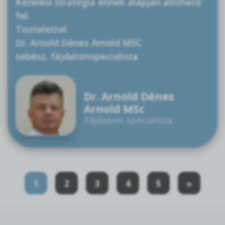
Kezelési stratégia ennek alapján allítható
fel.
Tisztelettel
Dr. Arnold Dénes Arnold MSC
sebész, fájdalomspecialista
Dr. Arnold Dénes
Arnold MSc
Fájdalom specialista
1
2
3
4
5
»