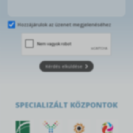
Hozzájárulok az üzenet megjelenéséhez
Kérdés elküldése
SPECIALIZÁLT KÖZPONTOK