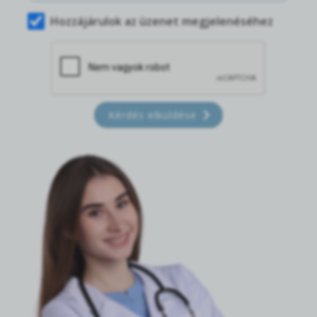
Hozzájárulok az üzenet megjelenéséhez
Kérdés elküldése