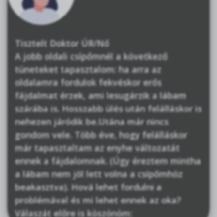
Tisztelt Doktor ÚR/Nő
A jobb oldali csípőmnél a következő
tüneteket tapasztalom: ha arra az
oldalamra fordulok fekvéskor erős
fájdalmat érzek, ami lesugárzik a lábam
szárába is. Hosszabb ülés után felálláskor is
nehezen járódik be.Utána már nincs
gondom vele. Több éve, hogy felálláskor
már tapasztaltam az enyhe változatát
ennek a fájdalomnak. (Úgy éreztem mintha
a lábam nem jól lett volna a csípőmhöz
beakasztva). Hová lehet fordulni a
problémával és mi lehet ennek az oka?
Válaszát előre is köszönöm: