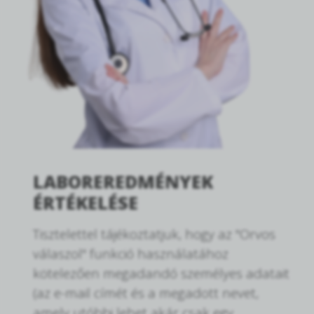
LABOREREDMÉNYEK
ÉRTÉKELÉSE
Tisztelettel tájékoztatjuk, hogy az "Orvos
válaszol" funkció használatához
kötelezően megadandó személyes adatait
(az e-mail címét és a megadott nevet,
amely utóbbi lehet akár csak egy