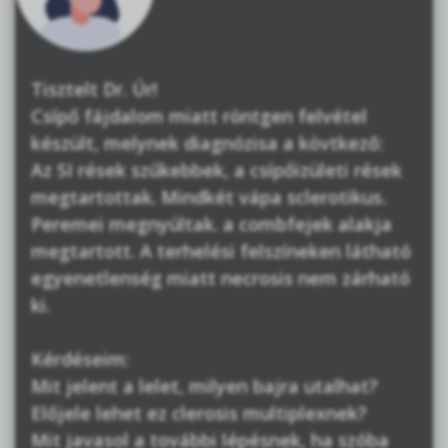
Tisztelt Dr. Úr!
Csípő fájdalom miatt röntgen felvétel
készült, melynek diagnózisa a kövtkező:
Az SI rések szűkebbek, a csípőizületi rések
megtartottak. Mindkét vápa sclerotikus.
Peremei megnyúltak. a combfejek alakja
megtartott. A terhelési felszíneken látható
egyenetlenség miatt necrosis nem zárható
ki.
Kérdéseim:
Mit jelent a lelet, milyen bajra utalhat?
Előjele lehet ez clerosis multiplexnek?
Mit javasol a további lépésnek, ha szóba