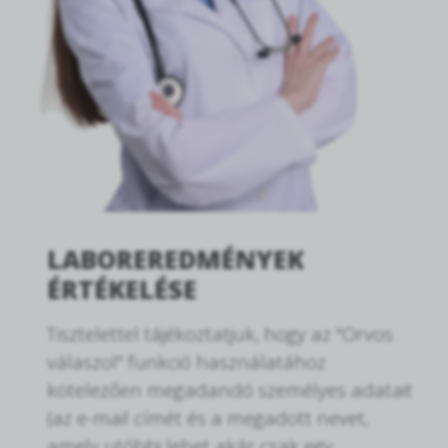
LABOREREDMÉNYEK
ÉRTÉKELÉSE
Tisztelettel tájékoztatjuk, hogy az "Orvos
válaszol" funkció használatához
kötelezően megadandó személyes adatait
(az e-mail címét és a megadott nevet,
amely utóbbi lehet akár csak egy