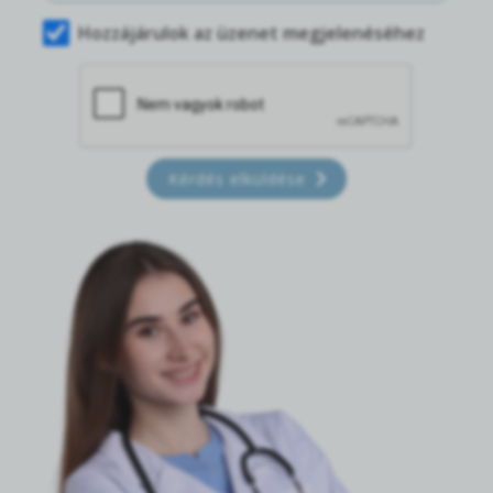
Hozzájárulok az üzenet megjelenéséhez
Kérdés elküldése