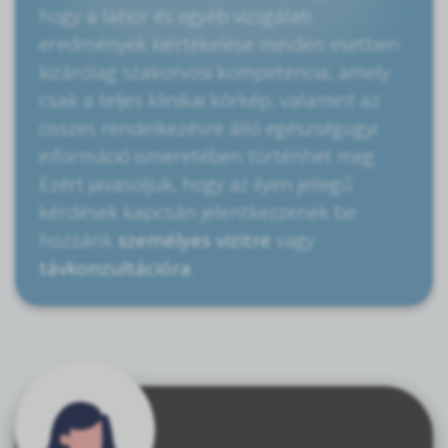
hogy a labor és egyéb vizsgálati
eredmények kiértékelése minden esetben
kizárólag szakorvosi kompetencia, amely
csak a teljes klinikai kórkép, valamint az
összes rendelkezésre álló egészségügyi
információ ismeretében történhet meg.
Ezért javasoljuk, hogy az ilyen jellegű
kérdések kapcsán jelentkezzenek be
hozzánk
személyes vizitre
vagy
távkonzultációra
.