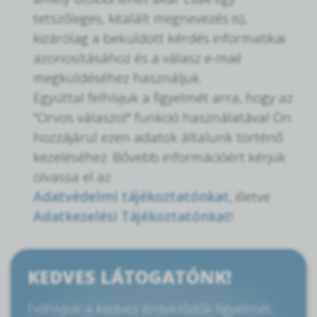
tetszőleges, kitalált megnevezés is),
kizárólag a beküldött kérdés informatikai
azonosításához és a válasz e-mail
megküldéséhez használjuk.
Egyúttal felhívjuk a figyelmét arra, hogy az
"Orvos válaszol" funkció használatával Ön
hozzájárul ezen adatok általunk történő
kezeléséhez. Bővebb információért kérjük
olvassa el az
Adatvédelmi tájékoztatónkat
, illetve
Adatkezelési Tájékoztatónkat
!
KEDVES LÁTOGATÓNK!
Felhívjuk a kedves érdeklődők figyelmét,