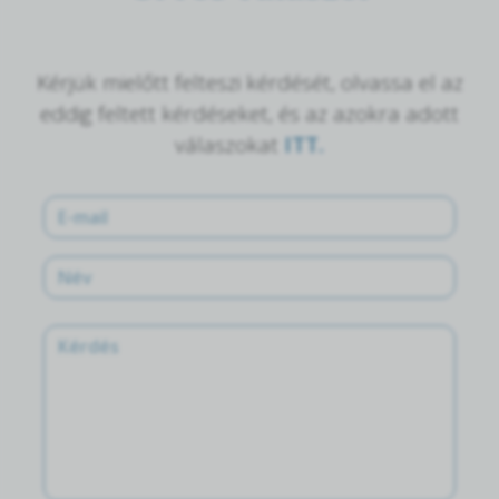
Kérjük mielőtt felteszi kérdését, olvassa el az
eddig feltett kérdéseket, és az azokra adott
válaszokat
ITT.