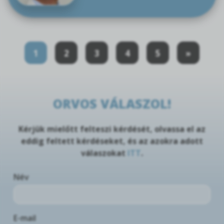
1
2
3
4
5
»
ORVOS VÁLASZOL!
Kérjük mielőtt felteszi kérdését, olvassa el az
eddig feltett kérdéseket, és az azokra adott
válaszokat
ITT
.
Név
E-mail