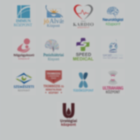
jó
Alvás
IMMUN
KÖZPONT
Központ
S
POR
T
O
R
V
OS
I
KÖ
ZPON
T