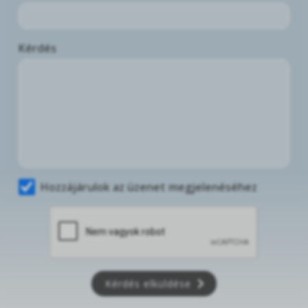
Kérdés
Hozzájárulok az üzenet megjelenéséhez
Kérdés elküldése