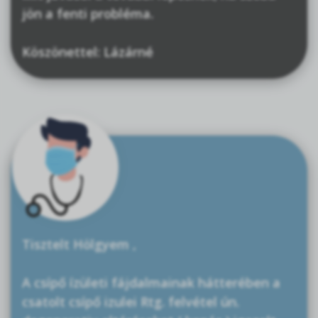
jön a fenti probléma.
Köszönettel: Lázárné
Tisztelt Hölgyem ,
A csípő ízületi fájdalmainak hátterében a
csatolt csípő izulei Rtg. felvétel ún.