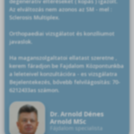
degenerativ eltéréseket ( kopás ) igazolt.
Az elváltozás nem azonos az SM - mel :
Sclerosis Multiplex.
Orthopaediai vizsgálatot és konzíliumot
javaslok.
Ha maganszolgaltatoi ellatast szeretne ,
kerem fáradjon be Fajdalom Központunkba
a leleteivel konzultációra - es vizsgálatra
Bejelentekezés, bővebb felvilágosítás: 70-
6212433as számon.
Dr. Arnold Dénes
Arnold MSc
Fájdalom specialista