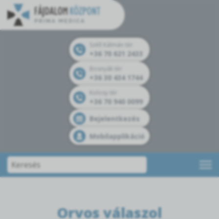
Széll Kálmán tér
+36 70 621 2433
Bosnyák tér
+36 30 434 1744
Kolosy tér
+36 70 940 0099
Bejelentkezés
Mobilapplikáció
Orvos válaszol