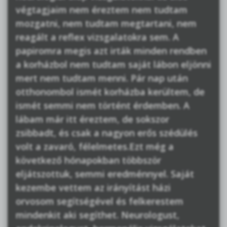
végtagjaim nem éreztem nem tudtam
mozgatni, nem tudtam megtartani, nem
reagált a reflex vizsgalatokra sem. A
papiromra megis azt irták minden rendben
a korházbol nem tudtam saját lábon eljönni
mert nem tudtam menni. Pár nap után
otthonombol ismét korházba kerültem, de
ismét semmi nem történt érdemben. A
lábam már itt éreztem, de sokszor
zsibbadt, és csak a nagyon erős szédülés
volt a zavaró, félelmetes.Ezt még a
következő hónapokban többször
eljátszottuk, semmi eredménnyel. Saját
kezembe vettem az irányítást házi
orvosom segítségével és felkerestem
mindenkit aki segíthet. Neurologust,