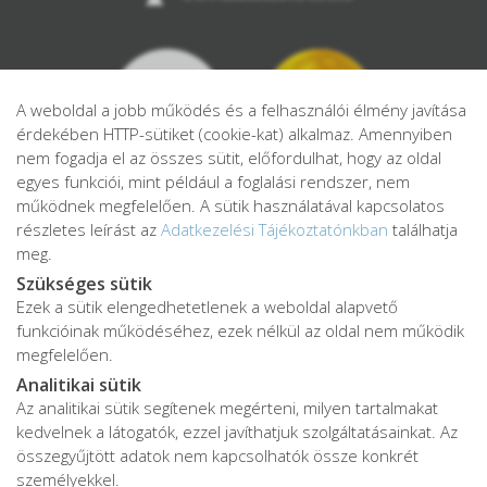
A weboldal a jobb működés és a felhasználói élmény javítása
érdekében HTTP-sütiket (cookie-kat) alkalmaz. Amennyiben
nem fogadja el az összes sütit, előfordulhat, hogy az oldal
egyes funkciói, mint például a foglalási rendszer, nem
működnek megfelelően. A sütik használatával kapcsolatos
részletes leírást az
Adatkezelési Tájékoztatónkban
találhatja
meg.
Szükséges sütik
Ezek a sütik elengedhetetlenek a weboldal alapvető
Adatkezelési tájékoztató
funkcióinak működéséhez, ezek nélkül az oldal nem működik
Adatvédelmi tájékoztató
megfelelően.
ÁSZF
Analitikai sütik
Impresszum
Az analitikai sütik segítenek megérteni, milyen tartalmakat
kedvelnek a látogatók, ezzel javíthatjuk szolgáltatásainkat. Az
Karrier
összegyűjtött adatok nem kapcsolhatók össze konkrét
személyekkel.