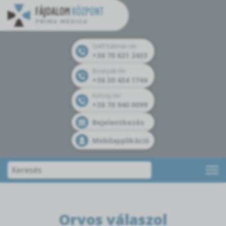
Széll Kálmán tér
+36 70 621 2433
Bosnyák tér
+36 30 434 1744
Kolosy tér
+36 70 940 0099
Bejelentkezés
Mobilapplikáció
Orvos válaszol