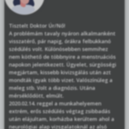
Tisztelt Doktor Úr/Nő!
A problémám tavaly nyáron alkalmanként
visszatérő, pár napig, órákra felbukkanó
szédülés volt. Különösebben semmihez
nem köthető de többnyire a menstruációs
napokon jelentkezett. Ügyelet, sürgösségi
megjártam, kissebb kivizsgálás után azt
mondták igyak több vizet. Valószínüleg a
meleg stb. Volt a diagnózis. Utána
mérséklődött, elmúlt.
2020.02.14. reggel a munkahelyemen
extrém, erős szédülés végtag zsibbadás
után elájultam, korházba kerültem ahol a
neurológiai alap vizsgalatoknál az alsó