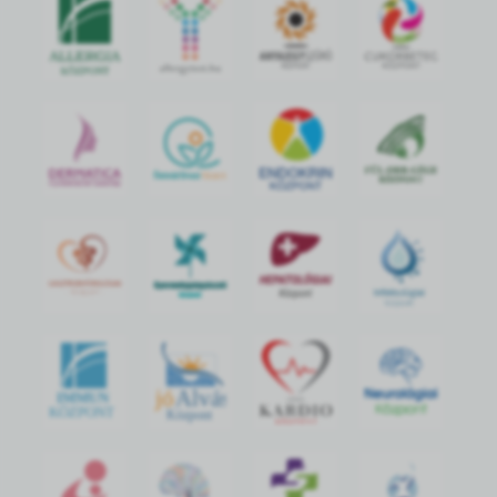
jó
Alvás
IMMUN
KÖZPONT
Központ