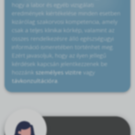
hogy a labor és egyéb vizsgálati
eredmények kiértékelése minden esetben
kizárólag szakorvosi kompetencia, amely
csak a teljes klinikai kórkép, valamint az
összes rendelkezésre álló egészségügyi
információ ismeretében történhet meg.
Ezért javasoljuk, hogy az ilyen jellegű
kérdések kapcsán jelentkezzenek be
hozzánk
személyes vizitre
vagy
távkonzultációra
.