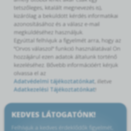
tetszőleges, kitalált megnevezés is),
kizárólag a beküldött kérdés informatikai
azonosításához és a válasz e-mail
megküldéséhez használjuk.
Egyúttal felhívjuk a figyelmét arra, hogy az
"Orvos válaszol" funkció használatával Ön
hozzájárul ezen adatok általunk történő
kezeléséhez. Bővebb információért kérjük
olvassa el az
Adatvédelmi tájékoztatónkat
, illetve
Adatkezelési Tájékoztatónkat
!
KEDVES LÁTOGATÓNK!
Felhívjuk a kedves érdeklődők figyelmét,