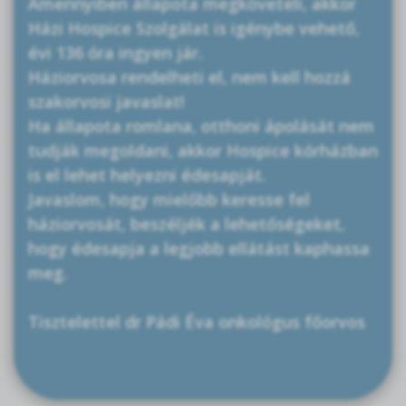
Amennyiben állapota megköveteli, akkor
Házi Hospice Szolgálat is igénybe vehető,
évi 136 óra ingyen jár.
Háziorvosa rendelheti el, nem kell hozzá
szakorvosi javaslat!
Ha állapota romlana, otthoni ápolását nem
tudják megoldani, akkor Hospice kórházban
is el lehet helyezni édesapját.
Javaslom, hogy mielőbb keresse fel
háziorvosát, beszéljék a lehetőségeket,
hogy édesapja a legjobb ellátást kaphassa
meg.
Tisztelettel dr Pádi Éva onkológus főorvos