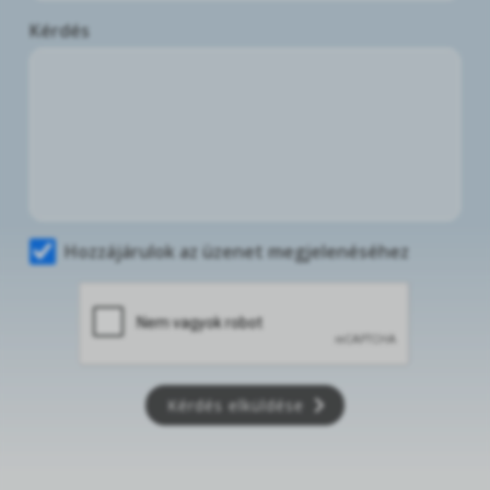
Kérdés
Hozzájárulok az üzenet megjelenéséhez
Kérdés elküldése