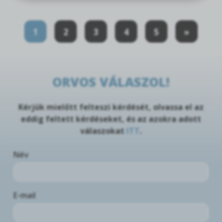
1
2
3
4
5
»
ORVOS VÁLASZOL!
Kérjük mielőtt felteszi kérdését, olvassa el az
eddig feltett kérdéseket, és az azokra adott
válaszokat
ITT
.
Név
E-mail