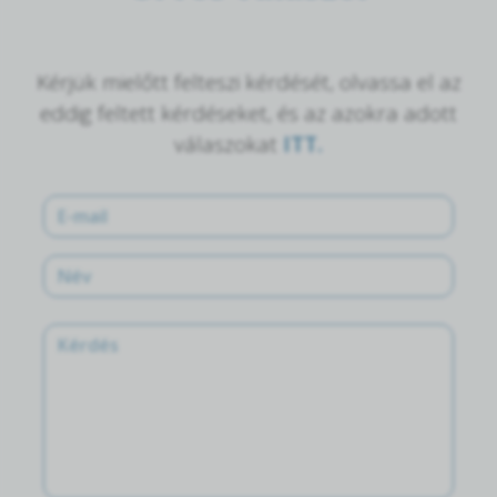
Kérjük mielőtt felteszi kérdését, olvassa el az
eddig feltett kérdéseket, és az azokra adott
válaszokat
ITT.