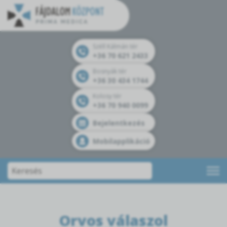
Széll Kálmán tér
+36 70 621 2433
Bosnyák tér
+36 30 434 1744
Kolosy tér
+36 70 940 0099
Bejelentkezés
Mobilapplikáció
Orvos válaszol