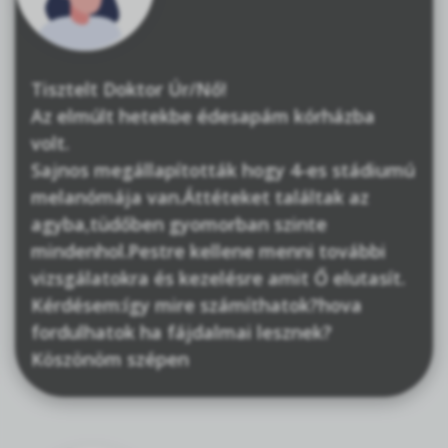
Tisztelt Doktor Úr/Nő!
Az elmúlt hetekbe édesapám kórházba
volt.
Sajnos megállapították hogy 4-es stádiumú
melanómája van.Áttéteket találtak az
agyba,tüdőben gyomorban szinte
mindenhol.Pestre kellene menni további
vizsgálatokra és kezelésre amit Ő elutasít.
Kérdésem:így mire számíthatok?hova
fordulhatok ha fájdalmai lesznek?
Köszönöm szépen