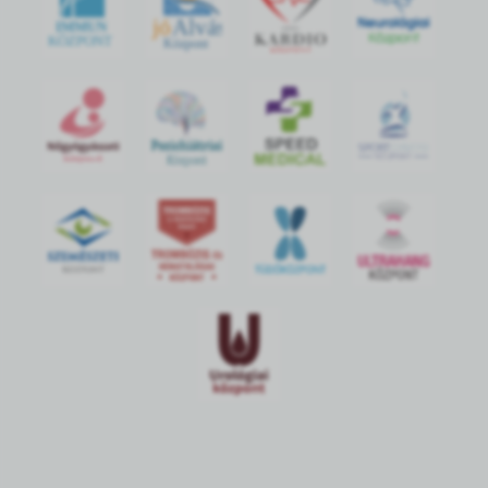
jó
Alvás
IMMUN
KÖZPONT
Központ
S
POR
T
O
R
V
OS
I
KÖ
ZPON
T