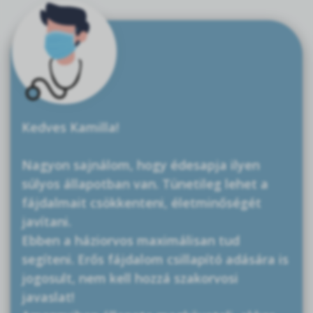
Kedves Kamilla!
Nagyon sajnálom, hogy édesapja ilyen
súlyos állapotban van. Tünetileg lehet a
fájdalmait csökkenteni, életminőségét
javítani.
Ebben a háziorvos maximálisan tud
segíteni. Erős fájdalom csillapító adására is
jogosult, nem kell hozzá szakorvosi
javaslat!