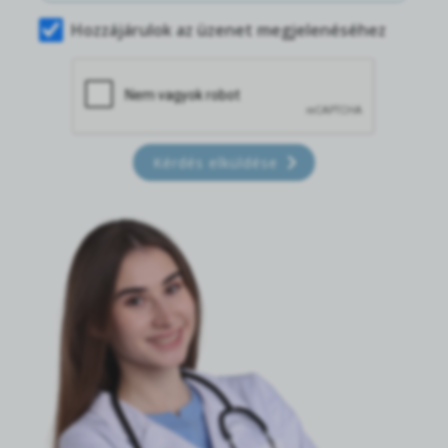
Hozzájárulok az üzenet megjelenéséhez
Kérdés elküldése