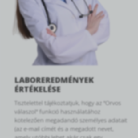
LABOREREDMÉNYEK
ÉRTÉKELÉSE
Tisztelettel tájékoztatjuk, hogy az "Orvos
válaszol" funkció használatához
kötelezően megadandó személyes adatait
(az e-mail címét és a megadott nevet,
amely utóbbi lehet akár csak egy