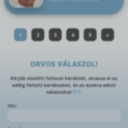
1
2
3
4
5
»
ORVOS VÁLASZOL!
Kérjük mielőtt felteszi kérdését, olvassa el az
eddig feltett kérdéseket, és az azokra adott
válaszokat
ITT
.
Név