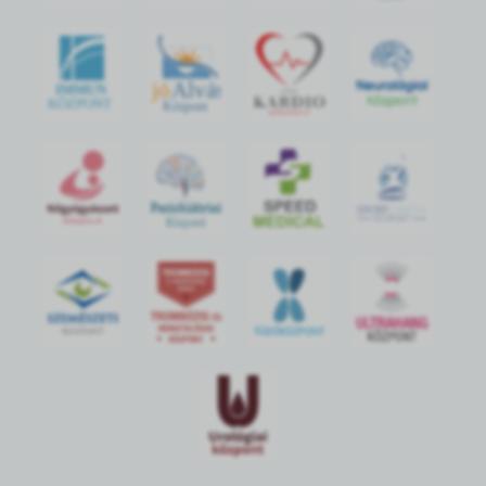
jó
Alvás
IMMUN
KÖZPONT
Központ
S
POR
T
O
R
V
OS
I
KÖ
ZPON
T