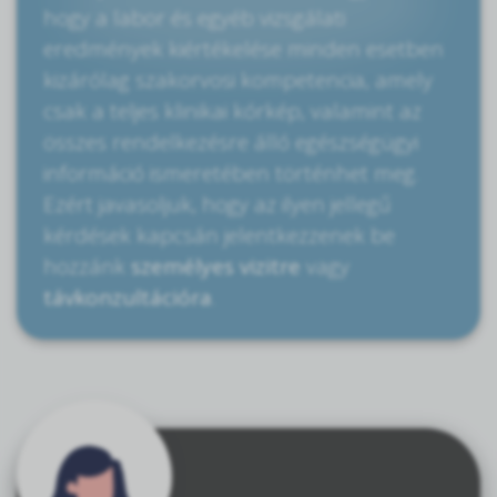
hogy a labor és egyéb vizsgálati
eredmények kiértékelése minden esetben
kizárólag szakorvosi kompetencia, amely
csak a teljes klinikai kórkép, valamint az
összes rendelkezésre álló egészségügyi
információ ismeretében történhet meg.
Ezért javasoljuk, hogy az ilyen jellegű
kérdések kapcsán jelentkezzenek be
hozzánk
személyes vizitre
vagy
távkonzultációra
.