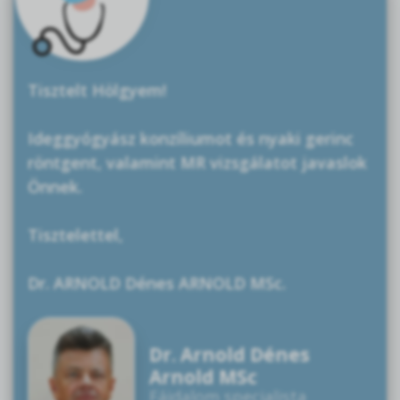
Tisztelt Hölgyem!
Ideggyógyász konzíliumot és nyaki gerinc
röntgent, valamint MR vizsgálatot javaslok
Önnek.
Tisztelettel,
Dr. ARNOLD Dénes ARNOLD MSc.
Dr. Arnold Dénes
Arnold MSc
Fájdalom specialista