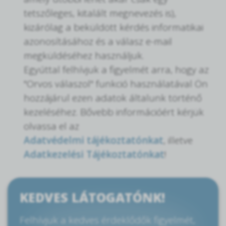
tetszőleges, kitalált megnevezés is),
kizárólag a beküldött kérdés informatikai
azonosításához és a válasz e-mail
megküldéséhez használjuk.
Egyúttal felhívjuk a figyelmét arra, hogy az
"Orvos válaszol" funkció használatával Ön
hozzájárul ezen adatok általunk történő
kezeléséhez. Bővebb információért kérjük
olvassa el az
Adatvédelmi tájékoztatónkat
, illetve
Adatkezelési Tájékoztatónkat
!
KEDVES LÁTOGATÓNK!
Felhívjuk a kedves érdeklődők figyelmét,