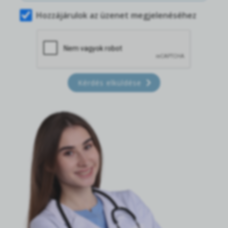
Hozzájárulok az üzenet megjelenéséhez
Kérdés elküldése