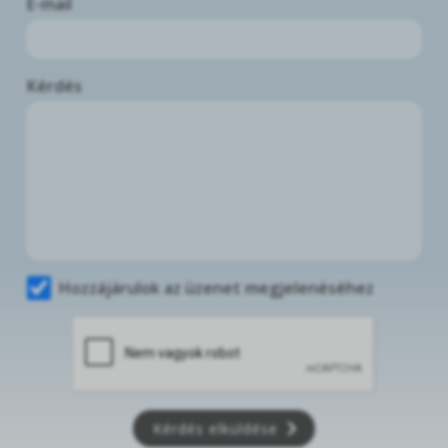
E-mail
Kérdés
Hozzájárulok az üzenet megjelenéséhez
Kérdés elküldése