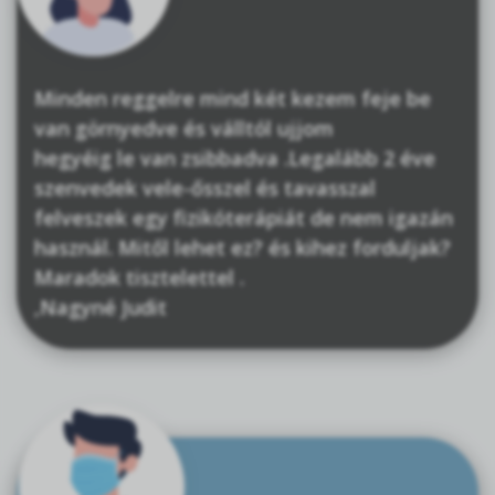
Minden reggelre mind két kezem feje be
van görnyedve és válltól ujjom
hegyéig le van zsibbadva .Legalább 2 éve
szenvedek vele-ősszel és tavasszal
felveszek egy fizikóterápiát de nem igazán
használ. Mitől lehet ez? és kihez forduljak?
Maradok tisztelettel .
,Nagyné Judit