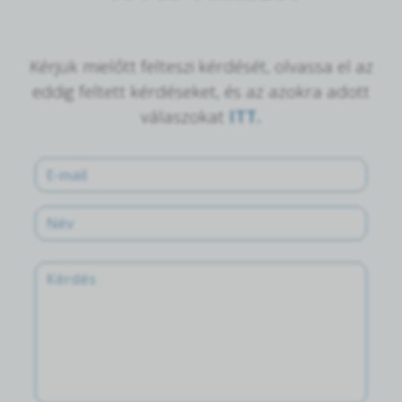
Kérjük mielőtt felteszi kérdését, olvassa el az
eddig feltett kérdéseket, és az azokra adott
válaszokat
ITT.