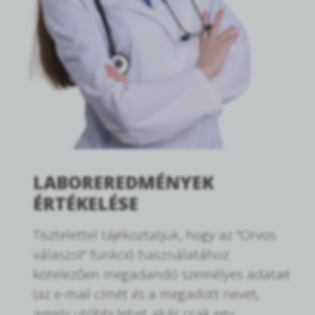
LABOREREDMÉNYEK
ÉRTÉKELÉSE
Tisztelettel tájékoztatjuk, hogy az "Orvos
válaszol" funkció használatához
kötelezően megadandó személyes adatait
(az e-mail címét és a megadott nevet,
amely utóbbi lehet akár csak egy