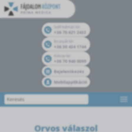
Széll Kálmán tér
+36 70 621 2433
Bosnyák tér
+36 30 434 1744
Kolosy tér
+36 70 940 0099
Bejelentkezés
Mobilapplikáció
Orvos válaszol