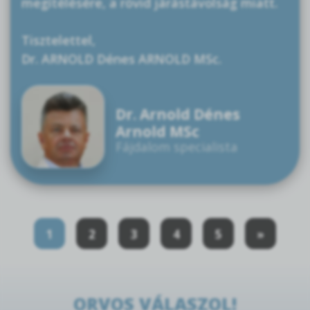
megítélésére, a rövid járástávolság miatt.
Tisztelettel,
Dr. ARNOLD Dénes ARNOLD MSc.
Dr. Arnold Dénes
Arnold MSc
Fájdalom specialista
1
2
3
4
5
»
ORVOS VÁLASZOL!