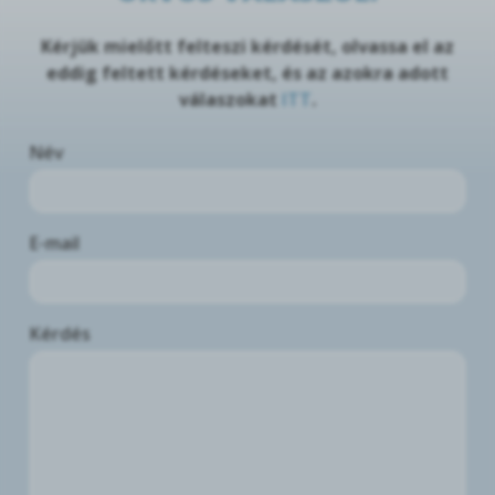
Kérjük mielőtt felteszi kérdését, olvassa el az
eddig feltett kérdéseket, és az azokra adott
válaszokat
ITT
.
Név
E-mail
Kérdés