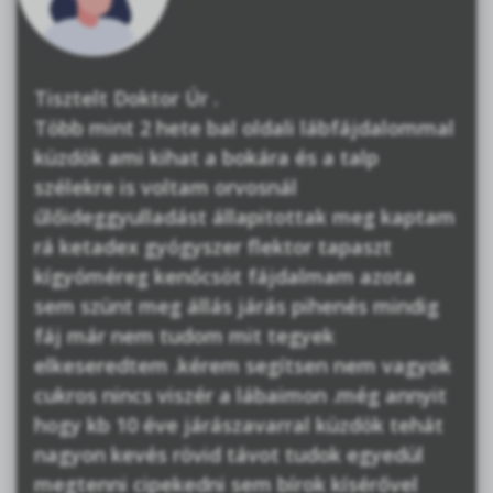
Tisztelt Doktor Úr .
Több mint 2 hete bal oldali lábfájdalommal
küzdök ami kihat a bokára és a talp
szélekre is voltam orvosnál
űlőideggyulladást állapitottak meg kaptam
rá ketadex gyógyszer flektor tapaszt
kígyóméreg kenőcsöt fájdalmam azota
sem szünt meg állás járás pihenés mindig
fáj már nem tudom mit tegyek
elkeseredtem .kérem segítsen nem vagyok
cukros nincs viszér a lábaimon .még annyit
hogy kb 10 éve járászavarral küzdök tehát
nagyon kevés rövid távot tudok egyedül
megtenni cipekedni sem bírok kísérővel