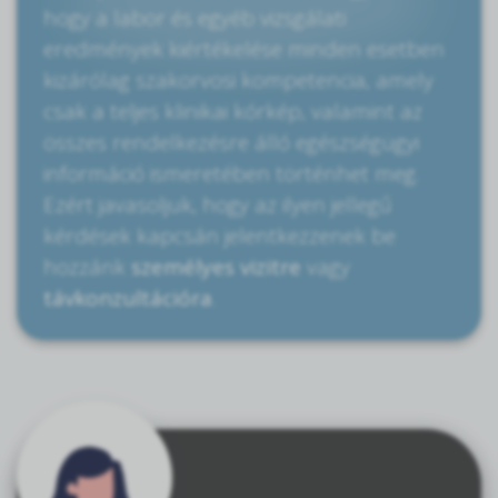
hogy a labor és egyéb vizsgálati
eredmények kiértékelése minden esetben
kizárólag szakorvosi kompetencia, amely
csak a teljes klinikai kórkép, valamint az
összes rendelkezésre álló egészségügyi
információ ismeretében történhet meg.
Ezért javasoljuk, hogy az ilyen jellegű
kérdések kapcsán jelentkezzenek be
hozzánk
személyes vizitre
vagy
távkonzultációra
.