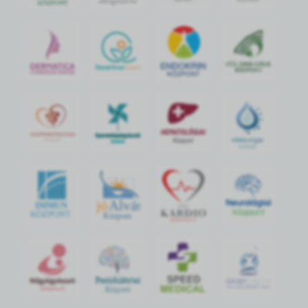
jó
Alvás
IMMUN
KÖZPONT
Központ
S
POR
T
O
R
V
OS
I
KÖ
ZPON
T