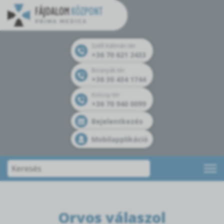
Széll Kálmán tér
+36 70 621 2433
Bosnyák tér
+36 30 434 1744
Kolosy tér
+36 70 940 0099
Bejelentkezés
Mobilapplikáció
Orvos válaszol