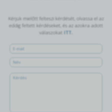
Kérjük mielőtt felteszi kérdését, olvassa el az
eddig feltett kérdéseket, és az azokra adott
válaszokat
ITT.