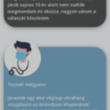
járok sajnos 10 év alatt nem tudták
megmondani mi okozza .nagyon várom a
válaszát köszönöm
Tisztelt Hölgyem!
Javaslok egy alsó végtagi ultrahang
vizsgálatot az érrendszer állapotának