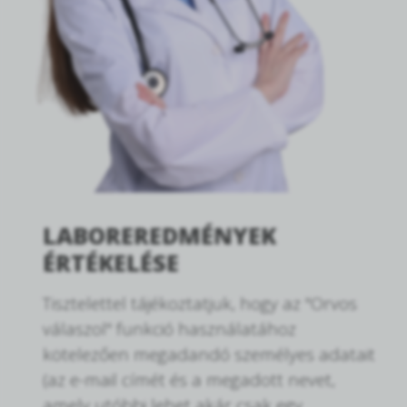
LABOREREDMÉNYEK
ÉRTÉKELÉSE
Tisztelettel tájékoztatjuk, hogy az "Orvos
válaszol" funkció használatához
kötelezően megadandó személyes adatait
(az e-mail címét és a megadott nevet,
amely utóbbi lehet akár csak egy