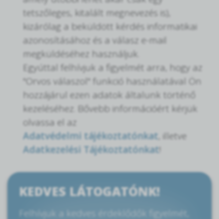
tetszőleges, kitalált megnevezés is),
kizárólag a beküldött kérdés informatikai
azonosításához és a válasz e-mail
megküldéséhez használjuk.
Egyúttal felhívjuk a figyelmét arra, hogy az
"Orvos válaszol" funkció használatával Ön
hozzájárul ezen adatok általunk történő
kezeléséhez. Bővebb információért kérjük
olvassa el az
Adatvédelmi tájékoztatónkat
, illetve
Adatkezelési Tájékoztatónkat
!
KEDVES LÁTOGATÓNK!
Felhívjuk a kedves érdeklődők figyelmét,