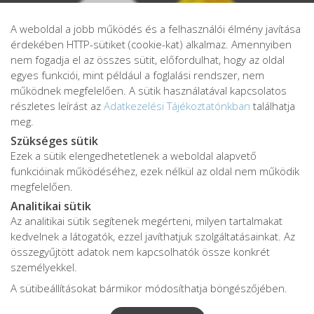
A weboldal a jobb működés és a felhasználói élmény javítása
érdekében HTTP-sütiket (cookie-kat) alkalmaz. Amennyiben
nem fogadja el az összes sütit, előfordulhat, hogy az oldal
egyes funkciói, mint például a foglalási rendszer, nem
működnek megfelelően. A sütik használatával kapcsolatos
részletes leírást az
Adatkezelési Tájékoztatónkban
találhatja
meg.
Szükséges sütik
Ezek a sütik elengedhetetlenek a weboldal alapvető
Adatkezelési tájékoztató
funkcióinak működéséhez, ezek nélkül az oldal nem működik
Adatvédelmi tájékoztató
megfelelően.
ÁSZF
Analitikai sütik
Impresszum
Az analitikai sütik segítenek megérteni, milyen tartalmakat
kedvelnek a látogatók, ezzel javíthatjuk szolgáltatásainkat. Az
Karrier
összegyűjtött adatok nem kapcsolhatók össze konkrét
személyekkel.
A sütibeállításokat bármikor módosíthatja böngészőjében.
Az oldalon feltüntetett árak az ÁFÁ-t tartalmazzák!