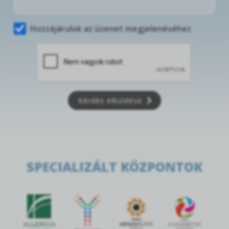
Hozzájárulok az üzenet megjelenéséhez
Kérdés elküldése
SPECIALIZÁLT KÖZPONTOK