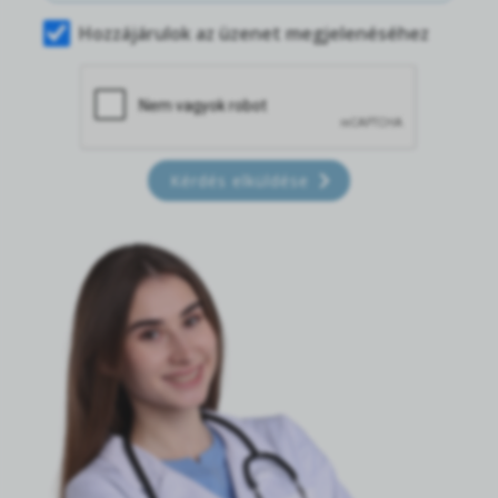
Hozzájárulok az üzenet megjelenéséhez
Kérdés elküldése