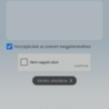
Hozzájárulok az üzenet megjelenéséhez
Kérdés elküldése