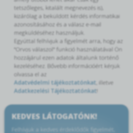
tetszőleges, kitalált megnevezés is),
kizárólag a beküldött kérdés informatikai
azonosításához és a válasz e-mail
megküldéséhez használjuk.
Egyúttal felhívjuk a figyelmét arra, hogy az
"Orvos válaszol" funkció használatával Ön
hozzájárul ezen adatok általunk történő
kezeléséhez. Bővebb információért kérjük
olvassa el az
Adatvédelmi tájékoztatónkat
, illetve
Adatkezelési Tájékoztatónkat
!
KEDVES LÁTOGATÓNK!
Felhívjuk a kedves érdeklődők figyelmét,