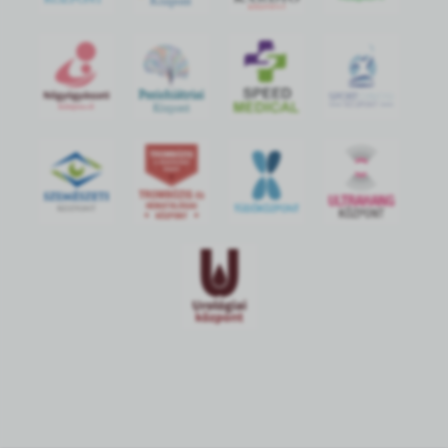
Központ
S
POR
T
O
R
V
OS
I
KÖ
ZPON
T