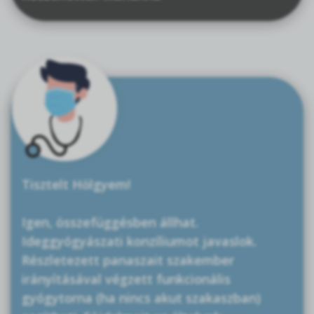
Tisztelt Hölgyem!
Igen, összefüggésben állhat.
Ideggyógyászati konzíliumot javaslok.
Részletezett panaszait szakember
irányításával végzett funkcionális
gyógytorna (ha nincs akut szakaszban)