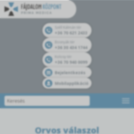
Széll Kálmán tér
+36 70 621 2433
Bosnyák tér
+36 30 434 1744
Kolosy tér
+36 70 940 0099
Bejelentkezés
Mobilapplikáció
Orvos válaszol