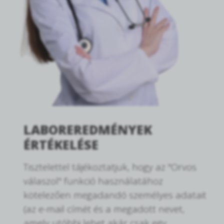
LABOREREDMÉNYEK
ÉRTÉKELÉSE
Tisztelettel tájékoztatjuk, hogy az "Orvos
válaszol" funkció használatához
kötelezően megadandó személyes adatait
(az e-mail címét és a megadott nevet,
amely utóbbi lehet akár csak egy