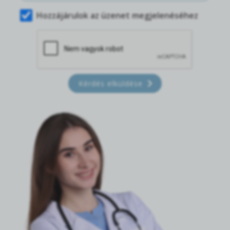
Hozzájárulok az üzenet megjelenéséhez
Kérdés elküldése