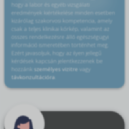
hogy a labor és egyéb vizsgálati
eredmények kiértékelése minden esetben
kizárólag szakorvosi kompetencia, amely
csak a teljes klinikai kórkép, valamint az
összes rendelkezésre álló egészségügyi
információ ismeretében történhet meg.
Ezért javasoljuk, hogy az ilyen jellegű
kérdések kapcsán jelentkezzenek be
hozzánk
személyes vizitre
vagy
távkonzultációra
.