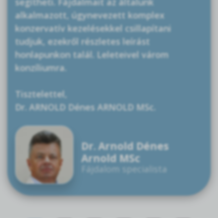
segítheti. Fájdalmait az általunk
alkalmazott, úgynevezett komplex
konzervatív kezelésekkel csillapítani
tudjuk, ezekről részletes leírást
honlapunkon talál. Leleteivel várom
konzíliumra.
Tisztelettel,
Dr. ARNOLD Dénes ARNOLD MSc.
Dr. Arnold Dénes
Arnold MSc
Fájdalom specialista