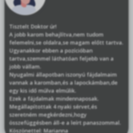
Tisztelt Doktor úr!
A jobb karom behajlítva,nem tudom
felemelni,se oldalra,se magam előtt tartva.
Ugyanakkor ebben a pozícióban
tartva,szemmel láthatóan feljebb van a
jobb vállam.
Nyugalmi állapotban iszonyú fájdalmaim
vannak a karomban,és a lapockámban,de
egy kis idő múlva elmúlik.
Ezek a fájdalmak mindennaposak.
Megállapítottak 4 nyaki sérvet,és
szeretném megkérdezni,hogy
összefüggésben áll-e a leírt panaszommal.
Köszönettel: Marianna