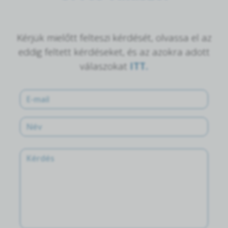
Kérjük mielőtt felteszi kérdését, olvassa el az
eddig feltett kérdéseket, és az azokra adott
válaszokat
ITT.