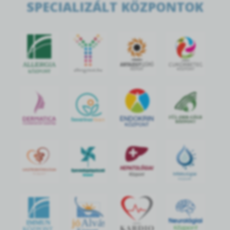
SPECIALIZÁLT KÖZPONTOK
jó
Alvás
IMMUN
KÖZPONT