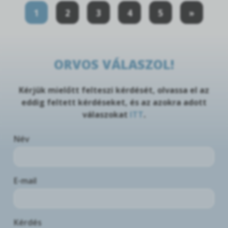
1
2
3
4
5
»
ORVOS VÁLASZOL!
Kérjük mielőtt felteszi kérdését, olvassa el az
eddig feltett kérdéseket, és az azokra adott
válaszokat
ITT
.
Név
E-mail
Kérdés