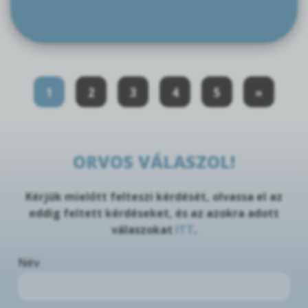
1
2
3
4
5
»
ORVOS VÁLASZOL!
Kérjük mielőtt felteszi kérdését, olvassa el az
eddig feltett kérdéseket, és az azokra adott
válaszokat
ITT
.
Név