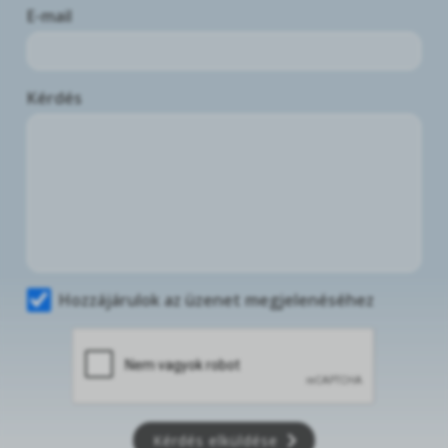
E-mail
Kérdés
Hozzájárulok az üzenet megjelenéséhez
Kérdés elküldése