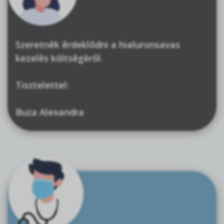
Szeretnêk êrdeklődni a hialuronsavas
kezelês költsêgèről.
Tisztelettel:
Buza Alexandra