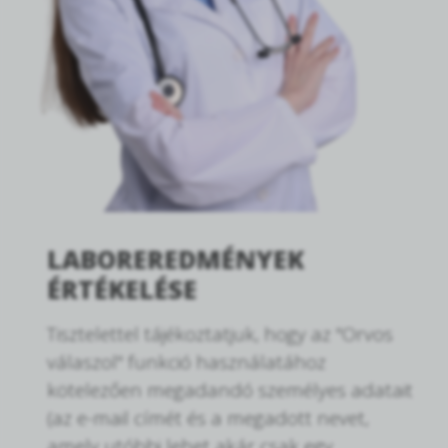
LABOREREDMÉNYEK
ÉRTÉKELÉSE
Tisztelettel tájékoztatjuk, hogy az "Orvos
válaszol" funkció használatához
kötelezően megadandó személyes adatait
(az e-mail címét és a megadott nevet,
amely utóbbi lehet akár csak egy