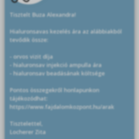
Tisztelt Buza Alexandra!
Hialuronsavas kezelés ára az alábbiakból
tevődik össze:
- orvos vizit díja
- hialuronsav injekció ampulla ára
- hialuronsav beadásának költsége
Pontos összegekről honlapunkon
tájékozódhat:
https://www.fajdalomkozpont.hu/arak
Tisztelettel,
Locherer Zita