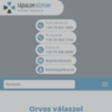
Széll Kálmán tér
+36 70 621 2433
Bosnyák tér
+36 30 434 1744
Kolosy tér
+36 70 940 0099
Bejelentkezés
Mobilapplikáció
Orvos válaszol