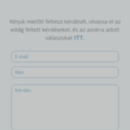
Kérjük mielőtt felteszi kérdését, olvassa el az
eddig feltett kérdéseket, és az azokra adott
válaszokat
ITT.