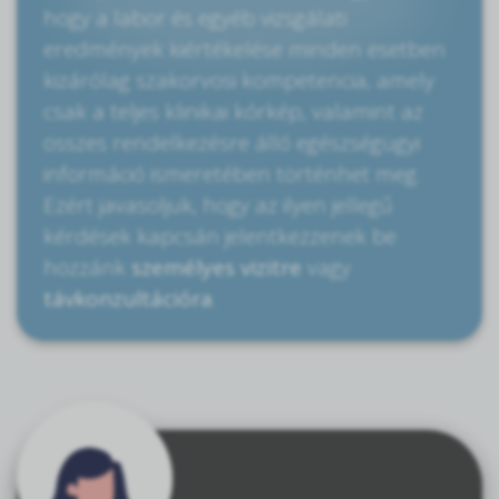
hogy a labor és egyéb vizsgálati
eredmények kiértékelése minden esetben
kizárólag szakorvosi kompetencia, amely
csak a teljes klinikai kórkép, valamint az
összes rendelkezésre álló egészségügyi
információ ismeretében történhet meg.
Ezért javasoljuk, hogy az ilyen jellegű
kérdések kapcsán jelentkezzenek be
hozzánk
személyes vizitre
vagy
távkonzultációra
.