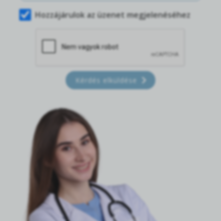
Hozzájárulok az üzenet megjelenéséhez
Kérdés elküldése