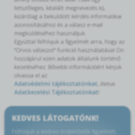
tetszőleges, kitalált megnevezés is),
kizárólag a beküldött kérdés informatikai
azonosításához és a válasz e-mail
megküldéséhez használjuk.
Egyúttal felhívjuk a figyelmét arra, hogy az
"Orvos válaszol" funkció használatával Ön
hozzájárul ezen adatok általunk történő
kezeléséhez. Bővebb információért kérjük
olvassa el az
Adatvédelmi tájékoztatónkat
, illetve
Adatkezelési Tájékoztatónkat
!
KEDVES LÁTOGATÓNK!
Felhívjuk a kedves érdeklődők figyelmét,