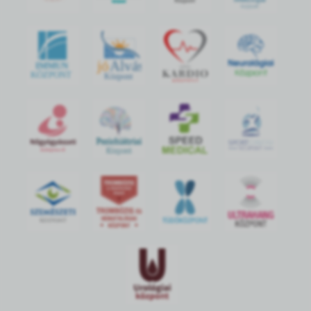
jó
Alvás
IMMUN
KÖZPONT
Központ
S
POR
T
O
R
V
OS
I
KÖ
ZPON
T