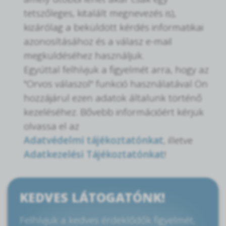
tetszőleges, kitalált megnevezés is),
kizárólag a beküldött kérdés informatikai
azonosításához és a válasz e-mail
megküldéséhez használjuk.
Egyúttal felhívjuk a figyelmét arra, hogy az
"Orvos válaszol" funkció használatával Ön
hozzájárul ezen adatok általunk történő
kezeléséhez. Bővebb információért kérjük
olvassa el az
Adatvédelmi tájékoztatónkat
, illetve
Adatkezelési Tájékoztatónkat
!
KEDVES LÁTOGATÓNK!
Felhívjuk a kedves érdeklődők figyelmét,