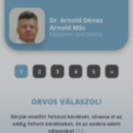
Dr. Arnold Dénes
Arnold MSc
Fájdalom specialista
1
2
3
4
5
»
ORVOS VÁLASZOL!
Kérjük mielőtt felteszi kérdését, olvassa el az
eddig feltett kérdéseket, és az azokra adott
válaszokat
ITT
.