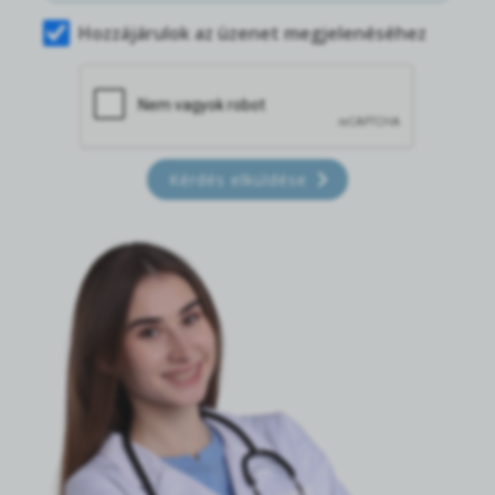
Hozzájárulok az üzenet megjelenéséhez
Kérdés elküldése