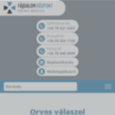
Széll Kálmán tér
+36 70 621 2433
Bosnyák tér
+36 30 434 1744
Kolosy tér
+36 70 940 0099
Bejelentkezés
Mobilapplikáció
Orvos válaszol