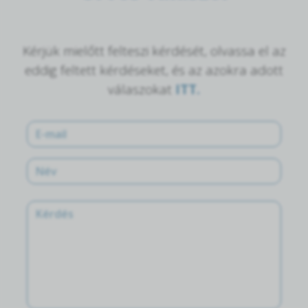
Kérjük mielőtt felteszi kérdését, olvassa el az
eddig feltett kérdéseket, és az azokra adott
válaszokat
ITT.