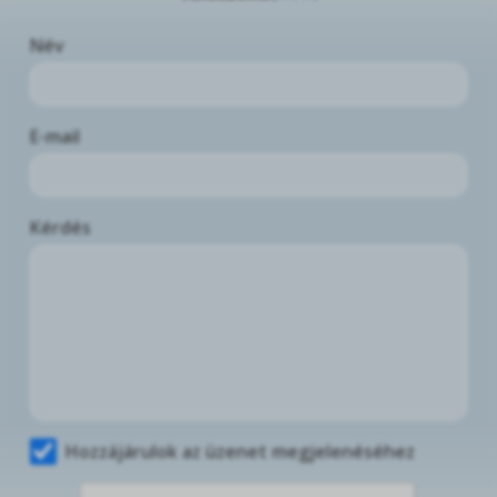
Név
E-mail
Kérdés
Hozzájárulok az üzenet megjelenéséhez