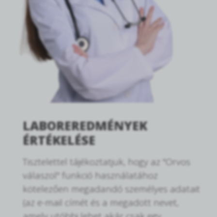
LABOREREDMÉNYEK
ÉRTÉKELÉSE
Tisztelettel tájékoztatjuk, hogy az "Orvos
válaszol" funkció használatához
kötelezően megadandó személyes adatait
(az e-mail címét és a megadott nevet,
amely utóbbi lehet akár csak egy