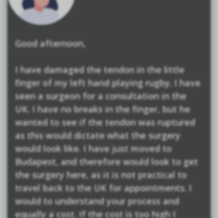
Good afternoon,
I have damaged the tendon in the little
finger of my left hand playing rugby. I have
seen a surgeon for a consultation in the
UK. I have no breaks in the finger, but he
wanted to see if the tendon was ruptured
as this would dictate what the surgery
would look like. I have just moved to
Budapest, and therefore would look to get
the surgery here, as it is not practical to
travel back to the UK for appointments. I
would to understand your process and
equally a cost. If the cost is too high I