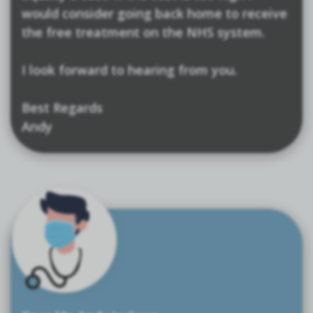
would consider going back home to receive
the free treatment on the NHS system.
I look forward to hearing from you.
Best Regards
Andy