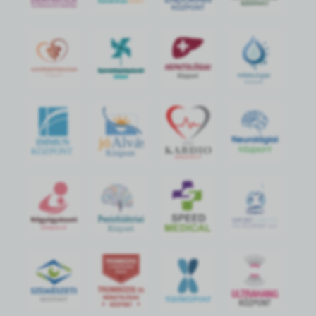
jó
Alvás
IMMUN
KÖZPONT
Központ
S
POR
T
O
R
V
OS
I
KÖ
ZPON
T