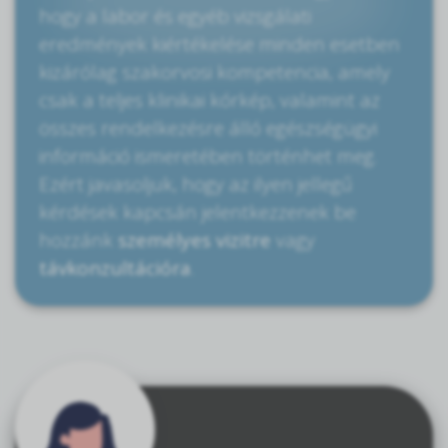
hogy a labor és egyéb vizsgálati
eredmények kiértékelése minden esetben
kizárólag szakorvosi kompetencia, amely
csak a teljes klinikai kórkép, valamint az
összes rendelkezésre álló egészségügyi
információ ismeretében történhet meg.
Ezért javasoljuk, hogy az ilyen jellegű
kérdések kapcsán jelentkezzenek be
hozzánk
személyes vizitre
vagy
távkonzultációra
.