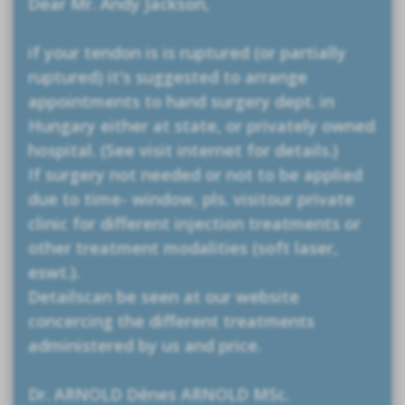
Dear Mr. Andy Jackson,
if your tendon is is ruptured (or partially
ruptured) it's suggested to arrange
appointments to hand surgery dept. in
Hungary either at state, or privately owned
hospital. (See visit internet for details.)
If surgery not needed or not to be applied
due to time- window, pls. visitour private
clinic for different injection treatments or
other treatment modalities (soft laser,
eswt.).
Detailscan be seen at our website
concercing the different treatments
administered by us and price.
Dr. ARNOLD Dénes ARNOLD MSc.