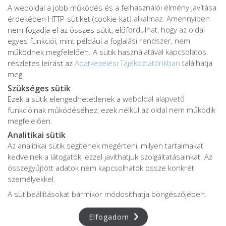
A weboldal a jobb működés és a felhasználói élmény javítása
érdekében HTTP-sütiket (cookie-kat) alkalmaz. Amennyiben
nem fogadja el az összes sütit, előfordulhat, hogy az oldal
egyes funkciói, mint például a foglalási rendszer, nem
működnek megfelelően. A sütik használatával kapcsolatos
részletes leírást az
Adatkezelési Tájékoztatónkban
találhatja
meg.
Szükséges sütik
Ezek a sütik elengedhetetlenek a weboldal alapvető
Adatkezelési tájékoztató
funkcióinak működéséhez, ezek nélkül az oldal nem működik
Adatvédelmi tájékoztató
megfelelően.
ÁSZF
Analitikai sütik
Impresszum
Az analitikai sütik segítenek megérteni, milyen tartalmakat
kedvelnek a látogatók, ezzel javíthatjuk szolgáltatásainkat. Az
Karrier
összegyűjtött adatok nem kapcsolhatók össze konkrét
személyekkel.
A sütibeállításokat bármikor módosíthatja böngészőjében.
Az oldalon feltüntetett árak az ÁFÁ-t tartalmazzák!
A képek a
Shutterstock.com
és a
Canva.com
licence alapján
Elfogadom
kerültek felhasználásra.