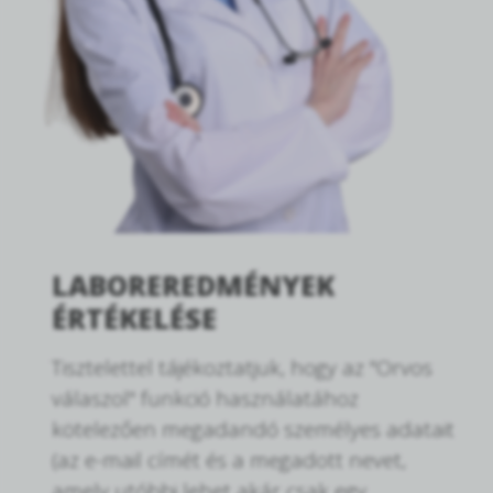
LABOREREDMÉNYEK
ÉRTÉKELÉSE
Tisztelettel tájékoztatjuk, hogy az "Orvos
válaszol" funkció használatához
kötelezően megadandó személyes adatait
(az e-mail címét és a megadott nevet,
amely utóbbi lehet akár csak egy