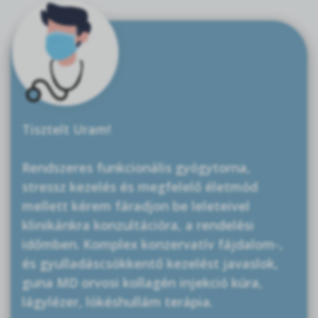
Tisztelt Uram!
Rendszeres funkcionális gyógytorna,
stressz kezelés és megfelelő életmód
mellett kérem fáradjon be leleteivel
klinikánkra konzultációra, a rendelési
időmben. Komplex konzervatív fájdalom-,
és gyulladáscsökkentő kezelést javaslok,
guna MD orvosi kollagén injekció kúra,
lágylézer, lökéshullám terápia.