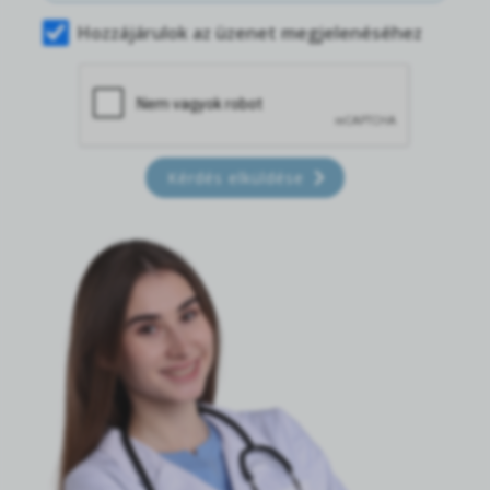
Hozzájárulok az üzenet megjelenéséhez
Kérdés elküldése