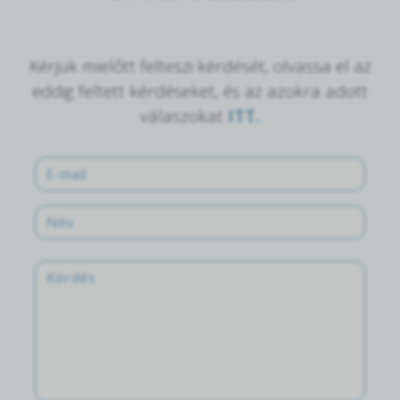
Kérjük mielőtt felteszi kérdését, olvassa el az
eddig feltett kérdéseket, és az azokra adott
válaszokat
ITT.