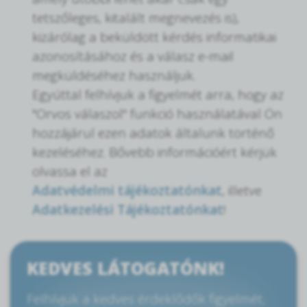
tetszőleges, kitalált megnevezés is),
kizárólag a beküldött kérdés informatikai
azonosításához és a válasz e-mail
megküldéséhez használjuk.
Egyúttal felhívjuk a figyelmét arra, hogy az
"Orvos válaszol" funkció használatával Ön
hozzájárul ezen adatok általunk történő
kezeléséhez. Bővebb információért kérjük
olvassa el az
Adatvédelmi tájékoztatónkat
, illetve
Adatkezelési Tájékoztatónkat
!
KEDVES LÁTOGATÓNK!
Felhívjuk a kedves érdeklődők figyelmét,