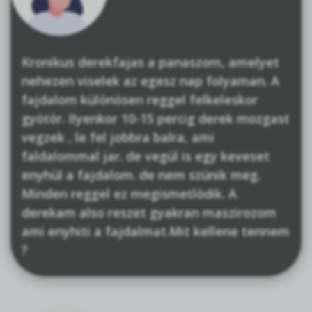
Kronikus derekfajas a panaszom, amelyet
nehezen viselek az egesz nap folyaman. A
fajdalom különösen reggel felkeleskor
gyötör. Ilyenkor 10-15 percig derek mozgast
vegzek , le fel jobbra balra, ami
faldalommal jar. de vegül is egy keveset
enyhül a fajdalom. de nem szünik meg.
Minden reggel ez megismetlödik. A
derekam also reszet gyakran maszirozom
ami enyhiti a fajdalmat.Mit kellene tennem
?