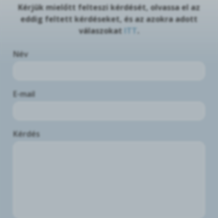
Kérjük mielőtt felteszi kérdését, olvassa el az
eddig feltett kérdéseket, és az azokra adott
válaszokat
ITT
.
Név
E-mail
Kérdés