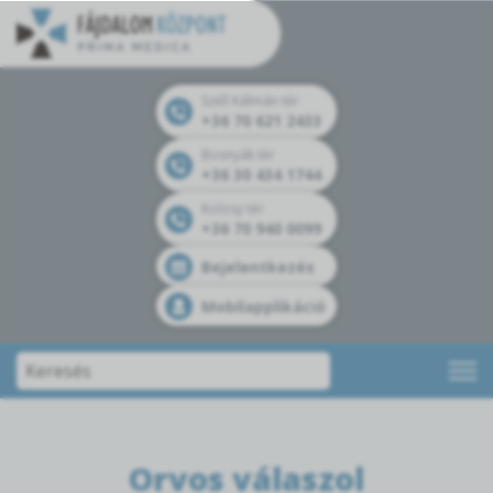
Széll Kálmán tér
+36 70 621 2433
Bosnyák tér
+36 30 434 1744
Kolosy tér
+36 70 940 0099
Bejelentkezés
Mobilapplikáció
Orvos válaszol