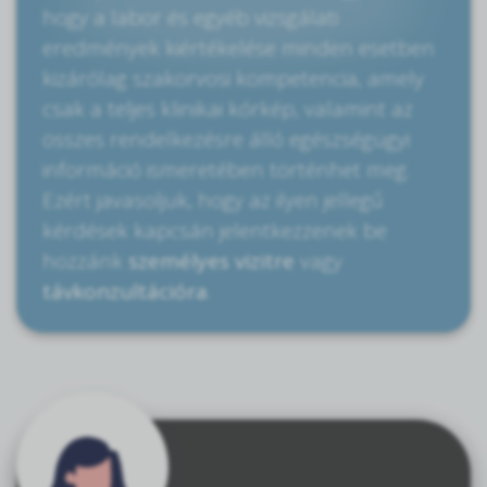
hogy a labor és egyéb vizsgálati
eredmények kiértékelése minden esetben
kizárólag szakorvosi kompetencia, amely
csak a teljes klinikai kórkép, valamint az
összes rendelkezésre álló egészségügyi
információ ismeretében történhet meg.
Ezért javasoljuk, hogy az ilyen jellegű
kérdések kapcsán jelentkezzenek be
hozzánk
személyes vizitre
vagy
távkonzultációra
.