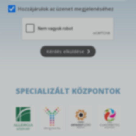
Hozzájárulok az üzenet megjelenéséhez
Kérdés elküldése
SPECIALIZÁLT KÖZPONTOK