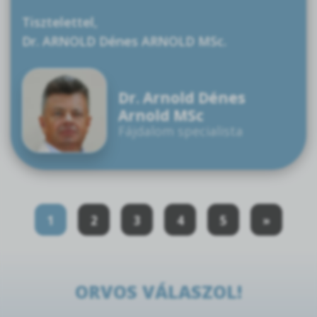
Tisztelettel,
Dr. ARNOLD Dénes ARNOLD MSc.
Dr. Arnold Dénes
Arnold MSc
Fájdalom specialista
1
2
3
4
5
»
ORVOS VÁLASZOL!