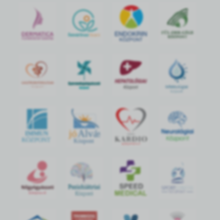
jó
Alvás
IMMUN
KÖZPONT
Központ
S
POR
T
O
R
V
OS
I
KÖ
ZPON
T