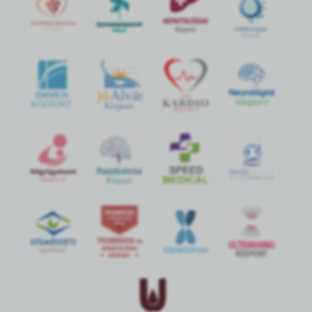
jó
Alvás
IMMUN
KÖZPONT
Központ
S
POR
T
O
R
V
OS
I
KÖ
ZPON
T