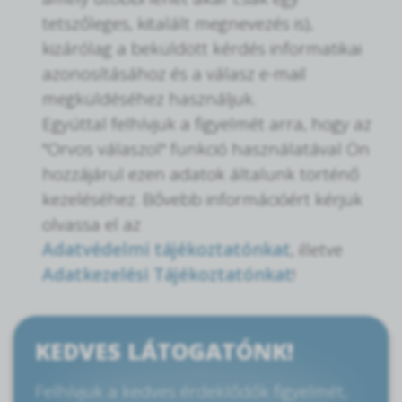
tetszőleges, kitalált megnevezés is),
kizárólag a beküldött kérdés informatikai
azonosításához és a válasz e-mail
megküldéséhez használjuk.
Egyúttal felhívjuk a figyelmét arra, hogy az
"Orvos válaszol" funkció használatával Ön
hozzájárul ezen adatok általunk történő
kezeléséhez. Bővebb információért kérjük
olvassa el az
Adatvédelmi tájékoztatónkat
, illetve
Adatkezelési Tájékoztatónkat
!
KEDVES LÁTOGATÓNK!
Felhívjuk a kedves érdeklődők figyelmét,