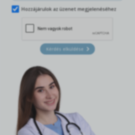
Hozzájárulok az üzenet megjelenéséhez
Kérdés elküldése