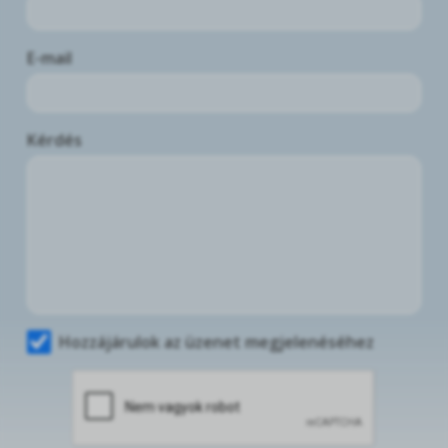
E-mail
Kérdés
Hozzájárulok az üzenet megjelenéséhez