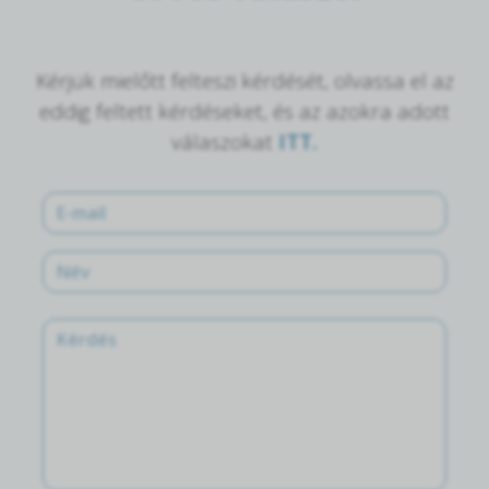
Kérjük mielőtt felteszi kérdését, olvassa el az
eddig feltett kérdéseket, és az azokra adott
válaszokat
ITT.