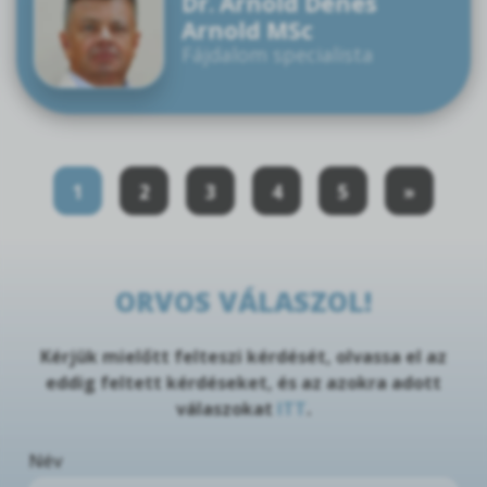
Dr. Arnold Dénes
Arnold MSc
Fájdalom specialista
1
2
3
4
5
»
ORVOS VÁLASZOL!
Kérjük mielőtt felteszi kérdését, olvassa el az
eddig feltett kérdéseket, és az azokra adott
válaszokat
ITT
.
Név