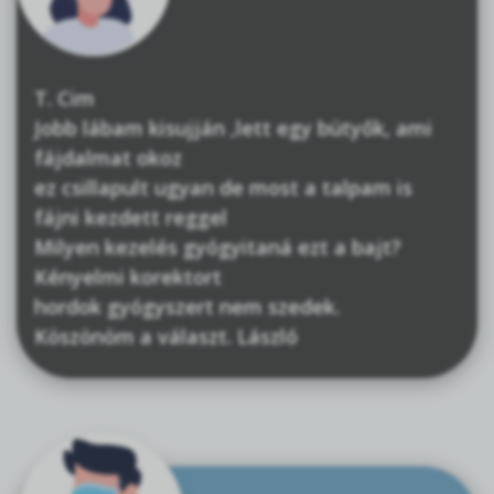
T. Cim
Jobb lábam kisujján ,lett egy bütyők, ami
fájdalmat okoz
ez csillapult ugyan de most a talpam is
fájni kezdett reggel
Milyen kezelés gyógyitaná ezt a bajt?
Kényelmi korektort
hordok gyógyszert nem szedek.
Köszönöm a választ. László