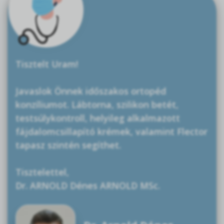
Tisztelt Uram!
Javaslok Önnek időszakos ortopéd
konzíliumot. Lábtorna, szilikon betét,
testsúlykontroll, helyileg alkalmazott
fájdalomcsillapító krémek, valamint Flector
tapasz szintén segíthet.
Tisztelettel,
Dr. ARNOLD Dénes ARNOLD MSc.