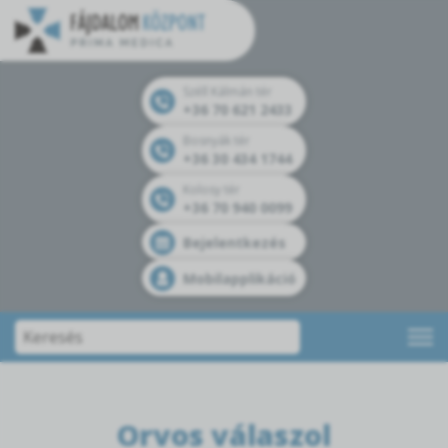
Széll Kálmán tér
+36 70 621 2433
Bosnyák tér
+36 30 434 1744
Kolosy tér
+36 70 940 0099
Bejelentkezés
Mobilapplikáció
Orvos válaszol