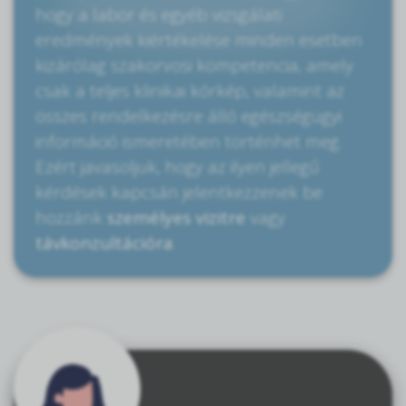
hogy a labor és egyéb vizsgálati
eredmények kiértékelése minden esetben
kizárólag szakorvosi kompetencia, amely
csak a teljes klinikai kórkép, valamint az
összes rendelkezésre álló egészségügyi
információ ismeretében történhet meg.
Ezért javasoljuk, hogy az ilyen jellegű
kérdések kapcsán jelentkezzenek be
hozzánk
személyes vizitre
vagy
távkonzultációra
.