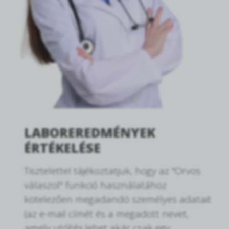
LABOREREDMÉNYEK
ÉRTÉKELÉSE
Tisztelettel tájékoztatjuk, hogy az "Orvos
válaszol" funkció használatához
kötelezően megadandó személyes adatait
(az e-mail címét és a megadott nevet,
amely utóbbi lehet akár csak egy