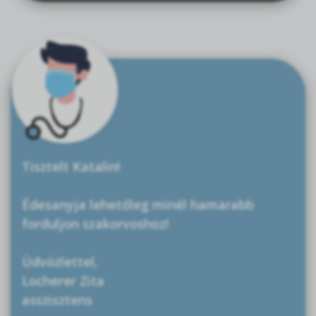
Tisztelt Katalin!
Édesanyja lehetőleg minél hamarabb
forduljon szakorvoshoz!
Üdvözlettel,
Locherer Zita
asszisztens