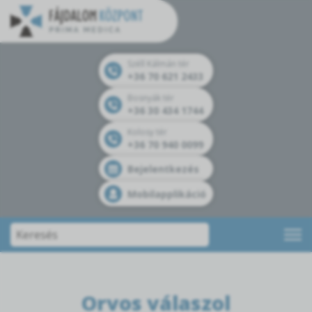
Széll Kálmán tér
+36 70 621 2433
Bosnyák tér
+36 30 434 1744
Kolosy tér
+36 70 940 0099
Bejelentkezés
Mobilapplikáció
Orvos válaszol