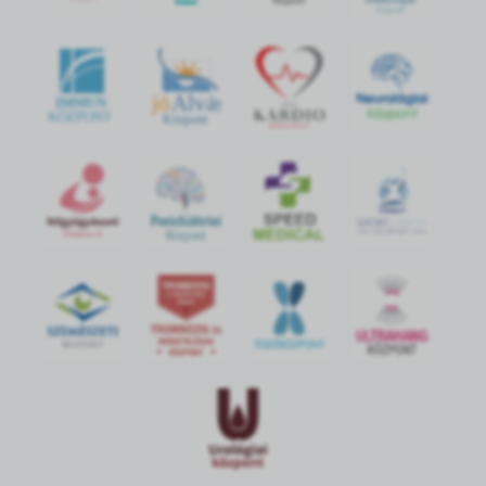
jó
Alvás
IMMUN
KÖZPONT
Központ
S
POR
T
O
R
V
OS
I
KÖ
ZPON
T