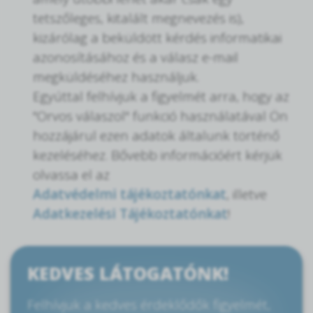
tetszőleges, kitalált megnevezés is),
kizárólag a beküldött kérdés informatikai
azonosításához és a válasz e-mail
megküldéséhez használjuk.
Egyúttal felhívjuk a figyelmét arra, hogy az
"Orvos válaszol" funkció használatával Ön
hozzájárul ezen adatok általunk történő
kezeléséhez. Bővebb információért kérjük
olvassa el az
Adatvédelmi tájékoztatónkat
, illetve
Adatkezelési Tájékoztatónkat
!
KEDVES LÁTOGATÓNK!
Felhívjuk a kedves érdeklődők figyelmét,