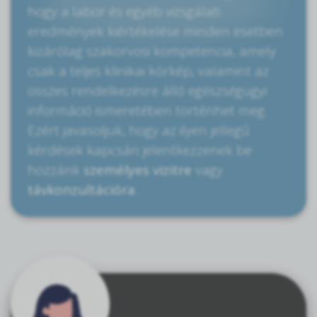
hogy a labor és egyéb vizsgálati
eredmények kiértékelése minden esetben
kizárólag szakorvosi kompetencia, amely
csak a teljes klinikai kórkép, valamint az
összes rendelkezésre álló egészségügyi
információ ismeretében történhet meg.
Ezért javasoljuk, hogy az ilyen jellegű
kérdések kapcsán jelentkezzenek be
hozzánk
személyes vizitre
vagy
távkonzultációra
.