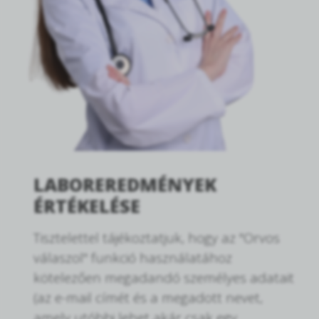
LABOREREDMÉNYEK
ÉRTÉKELÉSE
Tisztelettel tájékoztatjuk, hogy az "Orvos
válaszol" funkció használatához
kötelezően megadandó személyes adatait
(az e-mail címét és a megadott nevet,
amely utóbbi lehet akár csak egy