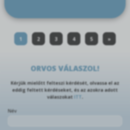
1
2
3
4
5
»
ORVOS VÁLASZOL!
Kérjük mielőtt felteszi kérdését, olvassa el az
eddig feltett kérdéseket, és az azokra adott
válaszokat
ITT
.
Név