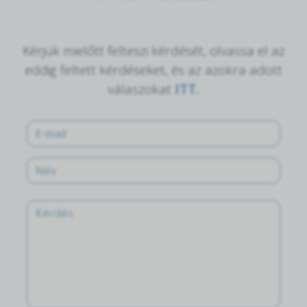
Kérjük mielőtt felteszi kérdését, olvassa el az
eddig feltett kérdéseket, és az azokra adott
válaszokat
ITT.