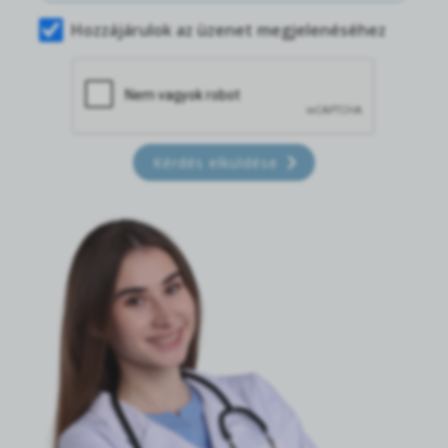
Hozzájárulok az üzenet megjelenéséhez
Kérdés elküldése