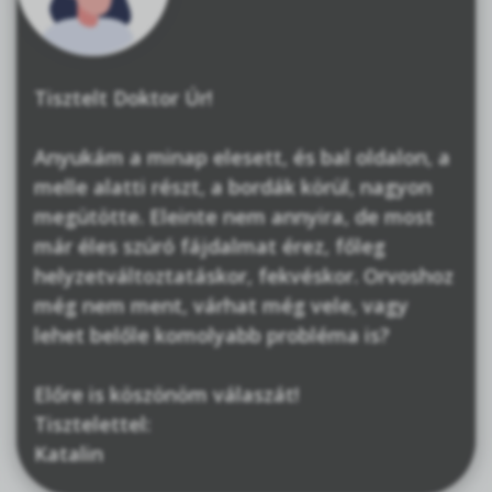
Tisztelt Doktor Úr!
Anyukám a minap elesett, és bal oldalon, a
melle alatti részt, a bordák körül, nagyon
megütötte. Eleinte nem annyira, de most
már éles szúró fájdalmat érez, főleg
helyzetváltoztatáskor, fekvéskor. Orvoshoz
még nem ment, várhat még vele, vagy
lehet belőle komolyabb probléma is?
Előre is köszönöm válaszát!
Tisztelettel:
Katalin