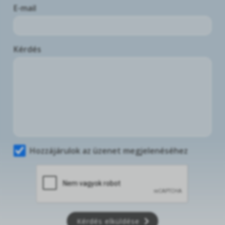
E-mail
Kérdés
Hozzájárulok az üzenet megjelenéséhez
Kérdés elküldése