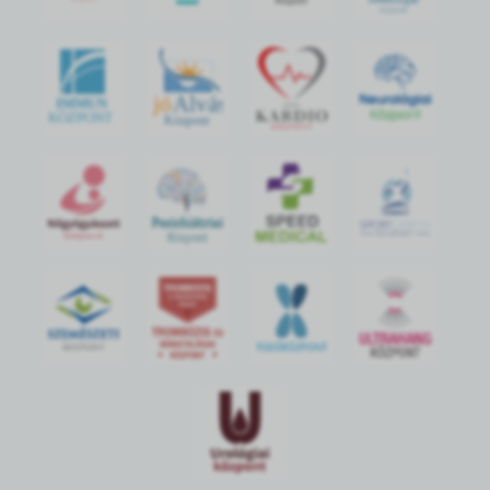
jó
Alvás
IMMUN
KÖZPONT
Központ
S
POR
T
O
R
V
OS
I
KÖ
ZPON
T