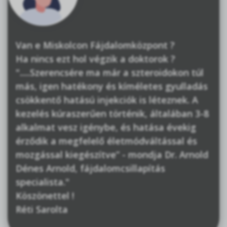
Van e Miskolcon Fájdalomközpont ?
Ha nincs ezt hol végzik a doktorok ?
".....Szerencsére ma már a szteroidokon túl
más, igen hatékony és kíméletes gyulladás
csökkentő hatású injekciók is léteznek. A
kezelés kúraszerűen történik, általában 3-8
alkalmat vesz igénybe, és hatása évekig
érződik a megfelelő életmódváltással és
mozgással kiegészítve” - mondja Dr. Arnold
Dénes Arnold, fájdalomcsillapítás
specialista."
Köszönettel !
Réti Sarolta