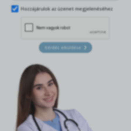
Hozzájárulok az üzenet megjelenéséhez
Kérdés elküldése