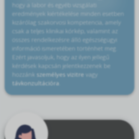
hogy a labor és egyéb vizsgálati
eredmények kiértékelése minden esetben
kizárólag szakorvosi kompetencia, amely
csak a teljes klinikai kórkép, valamint az
összes rendelkezésre álló egészségügyi
információ ismeretében történhet meg.
Ezért javasoljuk, hogy az ilyen jellegű
kérdések kapcsán jelentkezzenek be
hozzánk
személyes vizitre
vagy
távkonzultációra
.