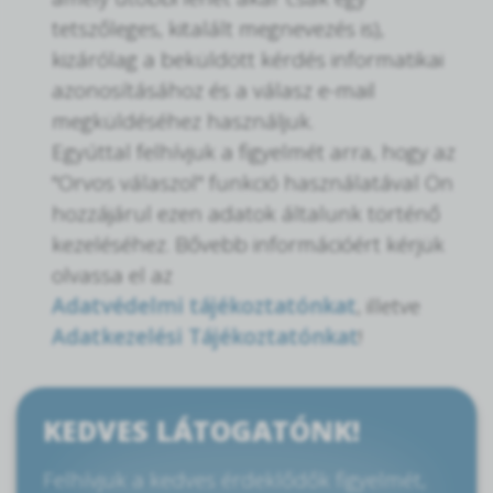
tetszőleges, kitalált megnevezés is),
kizárólag a beküldött kérdés informatikai
azonosításához és a válasz e-mail
megküldéséhez használjuk.
Egyúttal felhívjuk a figyelmét arra, hogy az
"Orvos válaszol" funkció használatával Ön
hozzájárul ezen adatok általunk történő
kezeléséhez. Bővebb információért kérjük
olvassa el az
Adatvédelmi tájékoztatónkat
, illetve
Adatkezelési Tájékoztatónkat
!
KEDVES LÁTOGATÓNK!
Felhívjuk a kedves érdeklődők figyelmét,