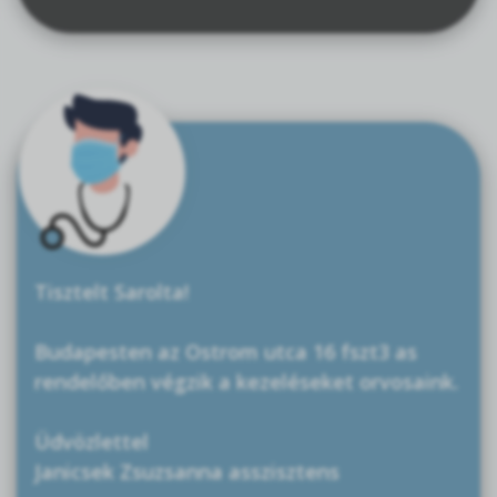
Tisztelt Sarolta!
Budapesten az Ostrom utca 16 fszt3 as
rendelőben végzik a kezeléseket orvosaink.
Üdvözlettel
Janicsek Zsuzsanna asszisztens