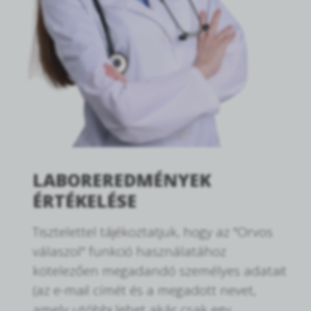
LABOREREDMÉNYEK
ÉRTÉKELÉSE
Tisztelettel tájékoztatjuk, hogy az "Orvos
válaszol" funkció használatához
kötelezően megadandó személyes adatait
(az e-mail címét és a megadott nevet,
amely utóbbi lehet akár csak egy