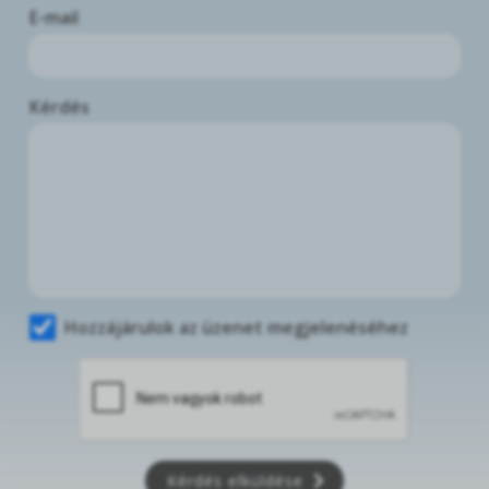
E-mail
Kérdés
Hozzájárulok az üzenet megjelenéséhez
Kérdés elküldése