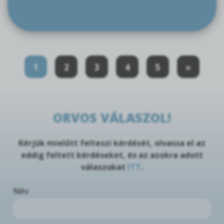
1
2
3
4
5
»
ORVOS VÁLASZOL!
Kérjük mielőtt felteszi kérdését, olvassa el az
eddig feltett kérdéseket, és az azokra adott
válaszokat
ITT
.
Név