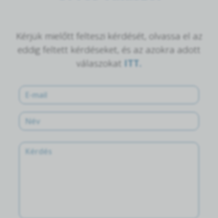
Kérjük mielőtt felteszi kérdését, olvassa el az
eddig feltett kérdéseket, és az azokra adott
válaszokat
ITT.