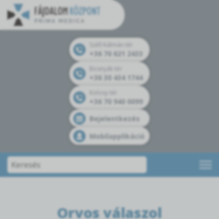
Széll Kálmán tér
+36 70 621 2433
Bosnyák tér
+36 30 434 1744
Kolosy tér
+36 70 940 0099
Bejelentkezés
Mobilapplikáció
Orvos válaszol