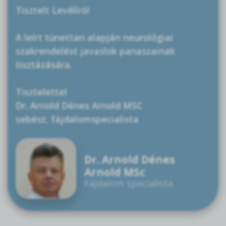
Tisztelt Levélíró!
A leírt tünettan alapján neurológiai
szakrendelést javaslok panaszainak
tisztázására.
Tisztelettel
Dr. Arnold Dénes Arnold MSC
sebész, fájdalomspecialista
Dr. Arnold Dénes
Arnold MSc
Fájdalom specialista