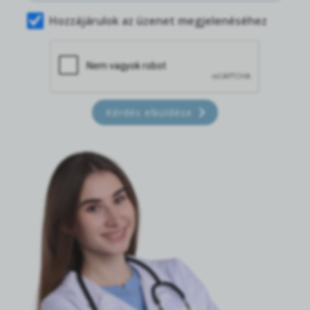
Hozzájárulok az üzenet megjelenéséhez
Kérdés elküldése