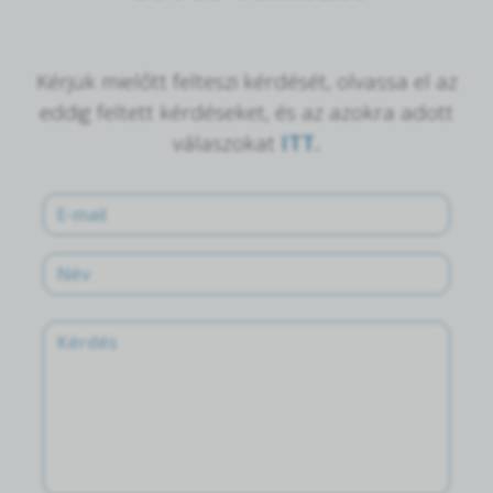
Kérjük mielőtt felteszi kérdését, olvassa el az
eddig feltett kérdéseket, és az azokra adott
válaszokat
ITT.