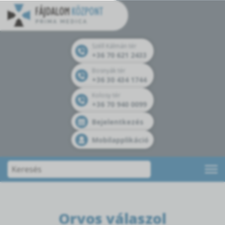
Széll Kálmán tér
+36 70 621 2433
Bosnyák tér
+36 30 434 1744
Kolosy tér
+36 70 940 0099
Bejelentkezés
Mobilapplikáció
Orvos válaszol