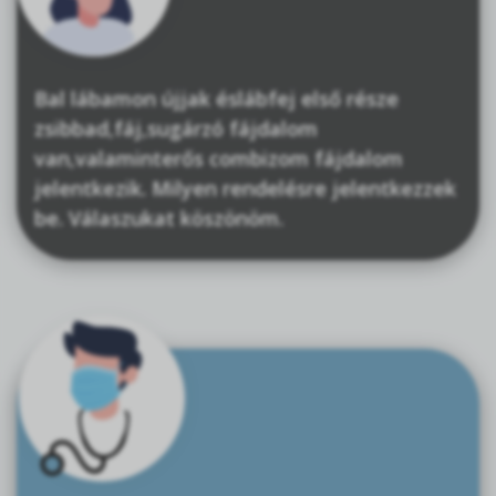
Bal lábamon újjak éslábfej első része
zsibbad,fáj,sugárzó fájdalom
van,valaminterős combizom fájdalom
jelentkezik. Milyen rendelésre jelentkezzek
be. Válaszukat köszönöm.