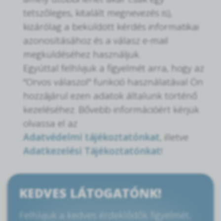
tetszőleges, kitalált megnevezés is),
kizárólag a beküldött kérdés informatikai
azonosításához és a válasz e-mail
megküldéséhez használjuk.
Egyúttal felhívjuk a figyelmét arra, hogy az
"Orvos válaszol" funkció használatával Ön
hozzájárul ezen adatok általunk történő
kezeléséhez. Bővebb információért kérjük
olvassa el az
Adatvédelmi tájékoztatónkat
, illetve
Adatkezelési Tájékoztatónkat
!
KEDVES LÁTOGATÓNK!
Felhívjuk a kedves érdeklődők figyelmét,