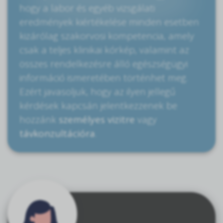
hogy a labor és egyéb vizsgálati
eredmények kiértékelése minden esetben
kizárólag szakorvosi kompetencia, amely
csak a teljes klinikai kórkép, valamint az
összes rendelkezésre álló egészségügyi
információ ismeretében történhet meg.
Ezért javasoljuk, hogy az ilyen jellegű
kérdések kapcsán jelentkezzenek be
hozzánk
személyes vizitre
vagy
távkonzultációra
.