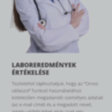
LABOREREDMÉNYEK
ÉRTÉKELÉSE
Tisztelettel tájékoztatjuk, hogy az "Orvos
válaszol" funkció használatához
kötelezően megadandó személyes adatait
(az e-mail címét és a megadott nevet,
amely utóbbi lehet akár csak egy