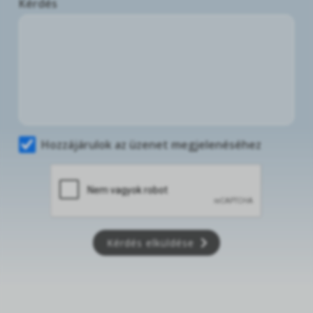
Kérdés
Hozzájárulok az üzenet megjelenéséhez
Kérdés elküldése