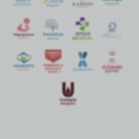
jó
Alvás
IMMUN
KÖZPONT
Központ
S
POR
T
O
R
V
OS
I
KÖ
ZPON
T