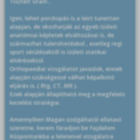
Tisztelt Uram ,
Igen, lehet porckopás is a leirt tunettan
alapjan, de okozhatják az egyeb ízületi
anatómiai képletek elváltozásai is, de
származhat tuleroltetésbol , esetleg regi
sport sérülésektől is ízületi statikai
eltérésektol.
Orthopaediai vizsgálatot javaslok, ennek
alapján szükségessé válhat képalkotó
eljárás is. ( Rtg, CT, MR ).
Ezek alapján állapítható meg a megfelelo
kezelési stratégia.
Amennyiben Magan szolgáltatói ellatast
szeretne, kerem fáradjon be Fajdalom
Központunkba a leleteivel vizsgálatra