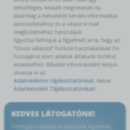
tetszőleges, kitalált megnevezés is),
kizárólag a beküldött kérdés informatikai
azonosításához és a válasz e-mail
megküldéséhez használjuk.
Egyúttal felhívjuk a figyelmét arra, hogy az
"Orvos válaszol" funkció használatával Ön
hozzájárul ezen adatok általunk történő
kezeléséhez. Bővebb információért kérjük
olvassa el az
Adatvédelmi tájékoztatónkat
, illetve
Adatkezelési Tájékoztatónkat
!
KEDVES LÁTOGATÓNK!
Felhívjuk a kedves érdeklődők figyelmét,