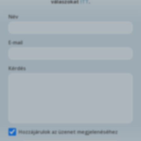
válaszokat
ITT
.
Név
E-mail
Kérdés
Hozzájárulok az üzenet megjelenéséhez