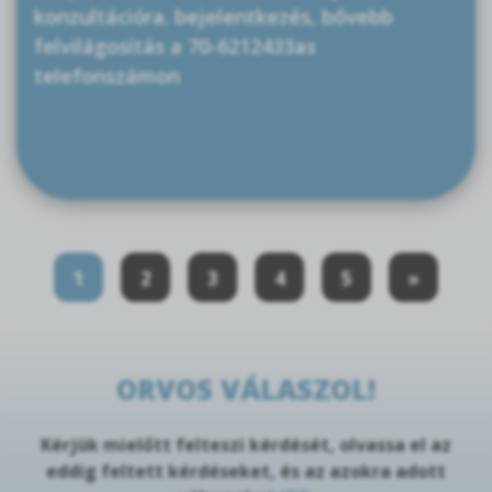
konzultációra. bejelentkezés, bővebb
felvilágosítás a 70-6212433as
telefonszámon
1
2
3
4
5
»
ORVOS VÁLASZOL!
Kérjük mielőtt felteszi kérdését, olvassa el az
eddig feltett kérdéseket, és az azokra adott