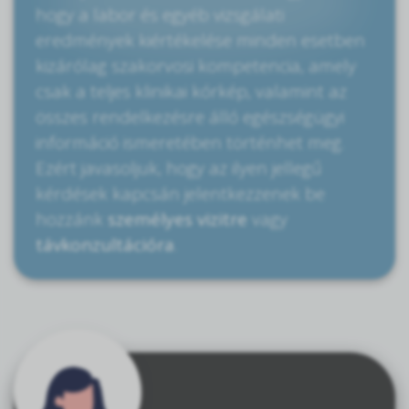
hogy a labor és egyéb vizsgálati
eredmények kiértékelése minden esetben
kizárólag szakorvosi kompetencia, amely
csak a teljes klinikai kórkép, valamint az
összes rendelkezésre álló egészségügyi
információ ismeretében történhet meg.
Ezért javasoljuk, hogy az ilyen jellegű
kérdések kapcsán jelentkezzenek be
hozzánk
személyes vizitre
vagy
távkonzultációra
.