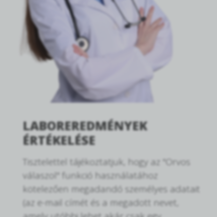
LABOREREDMÉNYEK
ÉRTÉKELÉSE
Tisztelettel tájékoztatjuk, hogy az "Orvos
válaszol" funkció használatához
kötelezően megadandó személyes adatait
(az e-mail címét és a megadott nevet,
amely utóbbi lehet akár csak egy