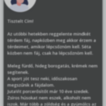
Tisztelt Cím!
Az utóbbi hetekben reggelente mindkét
térdem fáj, napközben meg akkor érzem a
térdeimet, amikor lépcsőznöm kell. Séta
közben nem fáj, csak ha lépcsőznöm kell.
Meleg fürdő, hideg borogatás, krémek nem
segítenek.
A sport jót tesz neki, időszakosan
megszűnik a fájdalom.
JutaVit porcerősítőt már 10 éve szedek.
Zsíros húsokat nem eszek, alkoholt nem
iszok. Már több a zöldség és a gyümölcs az