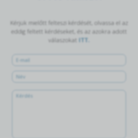
Kérjük mielőtt felteszi kérdését, olvassa el az
eddig feltett kérdéseket, és az azokra adott
válaszokat
ITT.