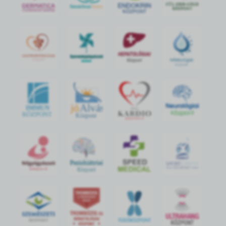
jó
Alvás
IMMUN
KÖZPONT
Központ
S
POR
T
O
R
V
OS
I
KÖ
ZPON
T