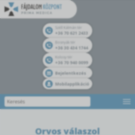
Széll Kálmán tér
+36 70 621 2433
Bosnyák tér
+36 30 434 1744
Kolosy tér
+36 70 940 0099
Bejelentkezés
Mobilapplikáció
Orvos válaszol