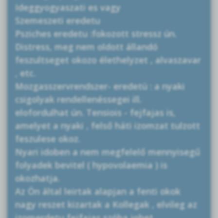
Ideggyogyaszati es vagy
Szemeszeti eredetu
Psziches eredetu :fokozott stressz ún.
Distress, meg nem oldott állandó
feszultseget okozo élethelyzet , alvaszavar
, etc.
Mozgasszervrendszer- eredetü : a nyaki
csigolyak rendellenéssegei ill.
elofordulhat ún. Tensiois - fejfajas is,
amelyet a nyaki , felső háti izomzat tulzott
feszulese okoz.
Nyari idoben a nem megfelelő mennyisegű
folyadek bevitel ( hypovolaemia ) is
okozhatja.
Az Ön által leirtak alapjan a fenti okok
nagy reszet kizartak a Kollegak , elvileg az
izomerdetu fejfajas szóba johet .