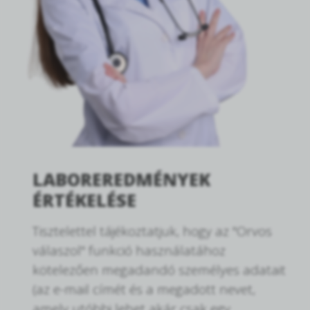
LABOREREDMÉNYEK
ÉRTÉKELÉSE
Tisztelettel tájékoztatjuk, hogy az "Orvos
válaszol" funkció használatához
kötelezően megadandó személyes adatait
(az e-mail címét és a megadott nevet,
amely utóbbi lehet akár csak egy