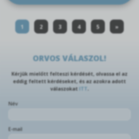
1
2
3
4
5
»
ORVOS VÁLASZOL!
Kérjük mielőtt felteszi kérdését, olvassa el az
eddig feltett kérdéseket, és az azokra adott
válaszokat
ITT
.
Név
E-mail