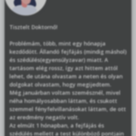
Tisztelt Doktornő!
Problémám, több, mint egy hónapja
kezdődött. Állandó fejfájás (mindig máshol)
és szédülés(egyensúlyzavar) miatt. A
tartásom elég rossz, így azt hittem attól
lehet, de utána olvastam a neten és olyan
dolgokat olvastam, hogy megijedtem.
Még januárban voltam szemésznél, mivel
néha homályosabban láttam, és csukott
szemmel fényfelvillanásokat láttam, de ott
az eredmény negatív volt.
Az elmúlt 1 hónapban, a fejfájás és
szédülés mellett a test különböző pontjain