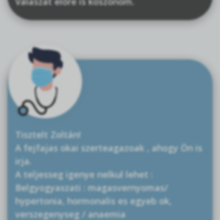
Válaszát előre is köszönöm.
Tisztelt Zoltán!
A fejfajas okai szerteagazoak , ahogy Ön is
irja.
A teljesseg igenye nelkul lehet :
Belgyogyaszati : magasvernyomas/
hypertonia, hormonalis es egyeb ok,
verszegenyseg / anaemia