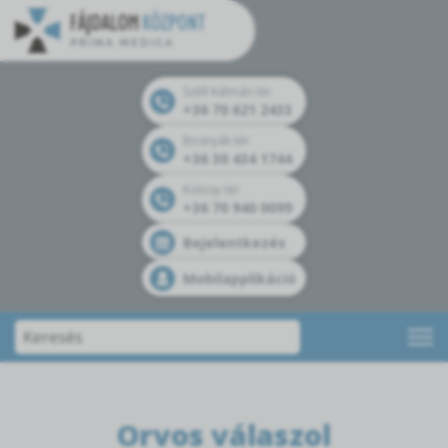
Széll Kálmán tér
+36 70 621 2433
Bosnyák tér
+36 30 434 1744
Kolosy tér
+36 70 940 0099
Bejelentkezés
Mobilapplikáció
Orvos válaszol