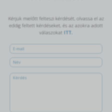
Kérjük mielőtt felteszi kérdését, olvassa el az
eddig feltett kérdéseket, és az azokra adott
válaszokat
ITT.