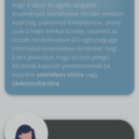
hogy a labor és egyéb vizsgálati
eredmények kiértékelése minden esetben
kizárólag szakorvosi kompetencia, amely
csak a teljes klinikai kórkép, valamint az
összes rendelkezésre álló egészségügyi
információ ismeretében történhet meg.
Ezért javasoljuk, hogy az ilyen jellegű
kérdések kapcsán jelentkezzenek be
hozzánk
személyes vizitre
vagy
távkonzultációra
.