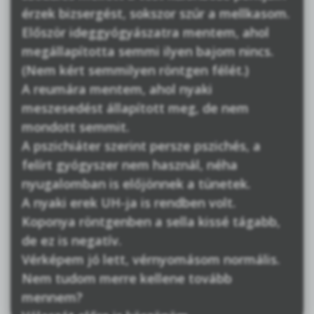
érzek bizsergést, sokszor szúr a mellkasom.
Először ideggyógyászatra mentem, ahol
megállapította semmi ilyen bajom nincs.
(Nem kért semmilyen röntgen félét.)
A reumára mentem, ahol nyaki
meszesedést állapított meg, de nem
mondott semmit.
A pszichiáter szerint persze pszichés, a
felírt gyógyszer nem használ, néha
nyugalomban is előjönnek a tünetek.
A nyaki erek UH-ja is rendben volt.
Koponya röntgenben a sella kissé tágabb,
de ez is negatív.
Vérképem jó lett, vérnyomásom normális.
Nem tudom merre kellene tovább
mennem?