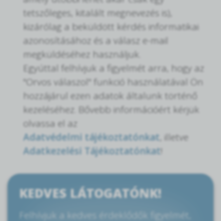
tetszőleges, kitalált megnevezés is),
kizárólag a beküldött kérdés informatikai
azonosításához és a válasz e-mail
megküldéséhez használjuk.
Egyúttal felhívjuk a figyelmét arra, hogy az
"Orvos válaszol" funkció használatával Ön
hozzájárul ezen adatok általunk történő
kezeléséhez. Bővebb információért kérjük
olvassa el az
Adatvédelmi tájékoztatónkat
, illetve
Adatkezelési Tájékoztatónkat
!
KEDVES LÁTOGATÓNK!
Felhívjuk a kedves érdeklődők figyelmét,