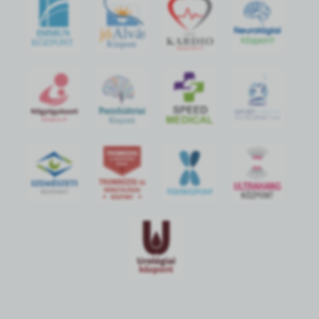
jó
Alvás
IMMUN
KÖZPONT
Központ
S
POR
T
O
R
V
OS
I
KÖ
ZPON
T