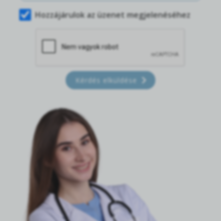
Hozzájárulok az üzenet megjelenéséhez
Kérdés elküldése