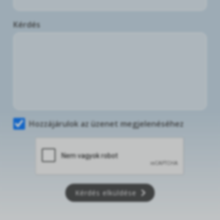
Kérdés
Hozzájárulok az üzenet megjelenéséhez
Kérdés elküldése