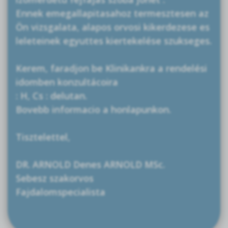
Ennek emegallapitasahoz termesztesen az
Ön vizsgalata, alapos orvosi kikerdezese es
leleteinek egyuttes kiertekelése szukseges.
Kerem, faradjon be Klinikankra a rendelési
idomben konzultácoira
: H, Cs : delutan.
Bovebb informacio a honlapunkon.
Tisztelettel,
DR. ARNOLD Denes ARNOLD MSc.
Sebesz szakorvos
Fajdalomspecialista