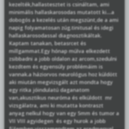
kezelték,hallastesztet is csináltam, ami
minimális hallaskarosodas mutatott ki....a
dobogós a kezelés után megszünt,de a ami
napig folyamatosan zúg.tinitusal és idegi
hallaskarosodassal diagnosztikáltak.
Kaptam tanakan, betasrcet és
millgammat.Egy hónap múlva elkezdett
zsibbadni a jobb oldalon az arcom,szedulni
kezdtem és egyensúly problémáim is
vannak.a háziorvos neurológus hoz küldött
aki miután megvizsgált azt mondta hogy
egy ritka jóindulatú daganatom
van,akusztikus neuróma és elküldott mr
vizsgálatra, ami ki mutatta kontraszt
anyag nelkul hogy van egy 5mm és tumor a
VII VIII agyidegen és egy hurok a jobb
fülemben.visszamendtem az eredmenyel