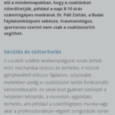
elő a mindennapokban, hogy a csuklónkat
túlerőltetjük, például a napi 8-10 órás
számítógépes munkával. Dr. Páll Zoltán, a Budai
Fájdalomközpont sebésze, traumatológus,
sportorvos szerint nem csak a csuklószorító
segíthet.
Sérülés és túlterhelés
A csuklót sokféle tevékenységünk során érheti
erős mechanikai stressz és terhelés. A túlzott
igénybevételt először fájdalom, súlyosabb
esetekben pedig a csuklóízület tartós funkcionális
károsodása jelzi. Az okok közt gyakran szerepel a
helytelen kéztartás, a monoton, egyoldalú
terhelés, ami például a számítógépes munka vagy
akár a professzionálisan végzett zongorázás során