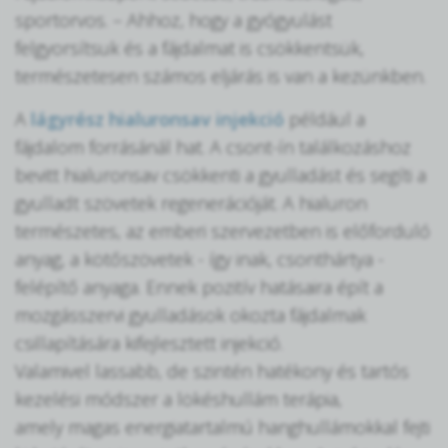
sportorvos. – Ahhoz, hogy a gyógyulást
felgyorsítsuk és a fájdalmat is csökkentsük,
természetesen számos eljárás is van a kezünkben.
A
lágyrész hialuronsav injekció
például a
fájdalom forrásánál hat. A csont-ín találkozáshoz
bevitt hialuronsav csökkenti a gyulladást és segíti a
gyulladt szövetek regenerációját. A hialuron
természetes, az emberi szervezetben is előforduló
anyag, a kötőszövetek - így inak, csonthártya -
felépítő anyaga. Ennek pozitív hatásaira épít a
mozgásszervi gyulladások okozta fájdalmak
csillapítására kifejlesztett injekció.
Valamivel lassabb, de szintén hatékony és tartós
kezelési módszer a lökéshullám terápia,
amely magas energiatartalmú hanghullámokkal fejti