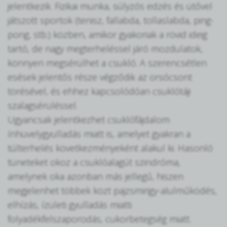
jelentkezik. Fizikai munka, súlyzós edzés és ütővel
játszott sportok (tenisz, fallabda, tollaslabda, ping-
pong, stb.) közben, amikor gyakoriak a rövid ideig
tartó, de nagy megterheléssel járó mozdulatok,
könnyen megsérülhet a csukló. A szerencsétlen
esések jelentős része végződik az orsócsont
törésével, és ehhez kapcsolódóan csuklótáji
szalagsérüléssel.
Ugyancsak jelentkezhet csuklófájdalom
ínhüvelygyulladás miatt is, amelyet gyakran a
túlterhelés következményeként alakul ki. Hasonló
tüneteket okoz a csuklóalagút szindróma,
amelynek oka azonban más jellegű, hiszen
megjelenhet többek közt pajzsmirigy-alulműködés,
elhízás, ízületi gyulladás miatti
folyadékfelszaporodás, cukorbetegség miatt.