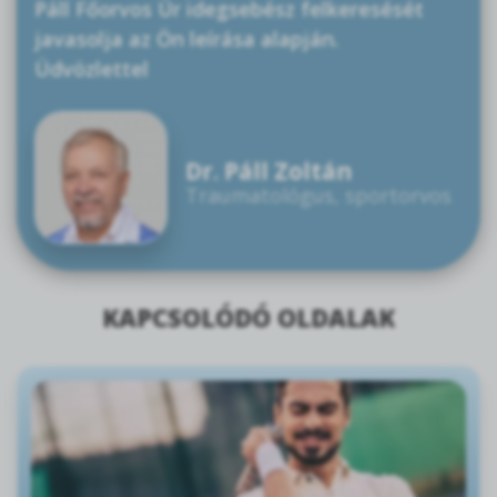
Páll Főorvos Úr idegsebész felkeresését
javasolja az Ön leírása alapján.
Üdvözlettel
Dr. Páll Zoltán
Traumatológus, sportorvos
KAPCSOLÓDÓ OLDALAK