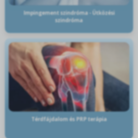
Impingement szindróma - Ütközési
szindróma
Térdfájdalom és PRP terápia