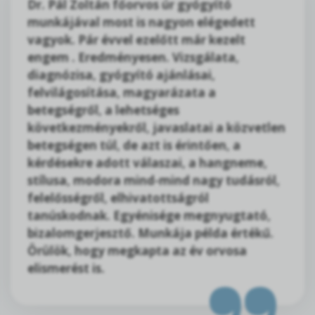
Dr. Pál Zoltán főorvos úr gyógyító
munkájával most is nagyon elégedett
vagyok. Pár évvel ezelőtt már kezelt
engem . Eredményesen. Vizsgálata,
diagnózisa, gyógyító ajánlásai,
felvilágosítása, magyarázata a
betegségről, a lehetséges
következményekről, javaslatai a közvetlen
betegségen túl, de azt is érintően, a
kérdésekre adott válaszai, a hangneme,
stílusa, modora mind-mind nagy tudásról,
felelősségről, elhivatottságról
tanúskodnak. Egyénisége megnyugtató,
bizalomgerjesztő. Munkája példa értékű.
Örülök, hogy megkapta az év orvosa
elismerést is.