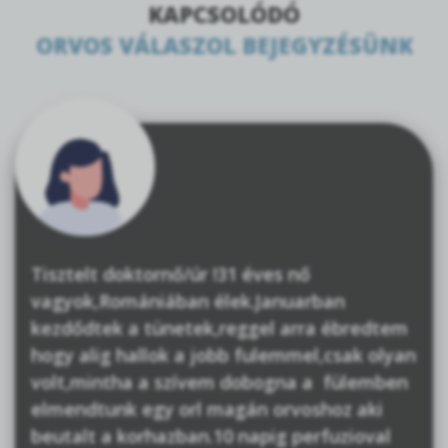
KAPCSOLÓDÓ
ORVOS VÁLASZOL BEJEGYZÉSÜNK
Tisztelt doktornő/úr !31 éves nő
vagyok,Romániában élek.Januarban
kezdődtek a tünetek,reggel arra ébredtem
hogy alig hallok a jobb fulemmel,csak olyan
volt,mintha a szívem dobogna a fülemben
elmendtunk egy orl magán orvoshoz aki
beutalt a korhazban.10 napig perfuzioval