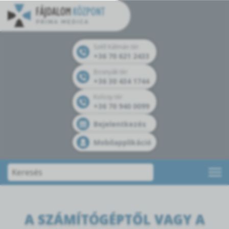
Széll Kálmán tér
+36 70 621 2433
Bosnyák tér
+36 30 434 1744
Kolosy tér
+36 70 940 0099
Bejelentkezés
Mobilapplikáció
A SZÁMÍTÓGÉPTŐL VAGY A