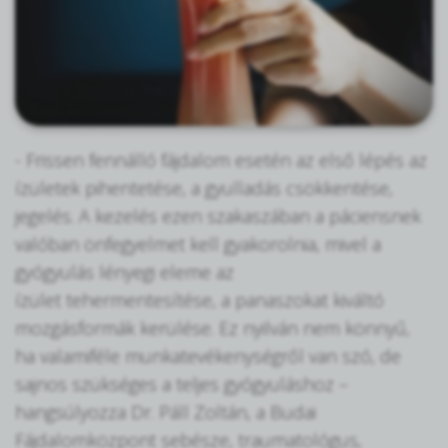
- Frissen fennálló fájdalom esetén az első lépés az
ízületek pihentetése, a gyulladás csökkentése,
jegelés. A kezelés ezen szakaszában a páciensnek
valóban önfegyelmet kell gyakorolnia, mivel a
gyógyulás lényegi eleme az
ízület tehermentesítése, a panaszokat kiváltó
mozgásformák kerülése. Ez nyilván nem könnyű,
ha valamiféle munkatevékenységről van szó, de
sajnos szükséges a teljes gyógyuláshoz –
hangsúlyozza Dr. Páll Zoltán, a Budai
Fájdalomközpont sebésze, traumatológus,