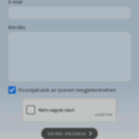
E-mail
Kérdés
Hozzájárulok az üzenet megjelenéséhez
Kérdés elküldése