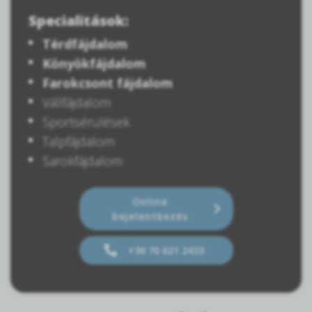
Specialitások:
Térdfájdalom
Könyökfájdalom
Farokcsont fájdalom
Vállfájdalom
Sportsérülések
Talpfájdalom
Sarokfájdalom
Online
bejelentkezés
+36 70 621 2433