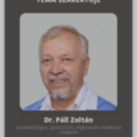
Dr. Páll Zoltán
traumatológus, sportorvos, regeneratív medicina
szakértő