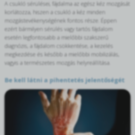
A csukló sérülései, fájdalma az egész kéz mozgását
korlátozza, hiszen a csukló a kéz minden
mozgástevékenységének fontos része. Éppen
ezért bármilyen sérülés vagy tartós fájdalom
esetén legfontosabb a mielőbbi szakszerű
diagnózis, a fájdalom csökkentése, a kezelés
megkezdése és később a mielőbbi mobilizálás,
vagyis a természetes mozgás helyreállítása.
Be kell látni a pihentetés jelentőségét