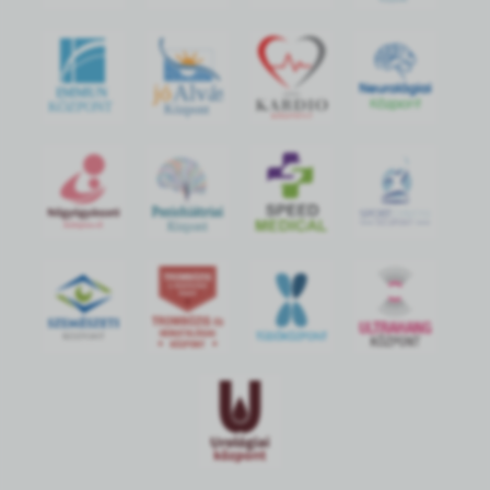
jó
Alvás
IMMUN
KÖZPONT
Központ
S
POR
T
O
R
V
OS
I
KÖ
ZPON
T