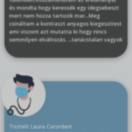
és mondta hogy keressék egy idegsebeszt
mert nem hozza tartozik mar...Meg
csináltam a kontraszt anyagos kiegeszitest
ami viszont azt mutatta ki hogy nincs
semmilyen elváltozás. ...tanácstalan vagyok
Tisztelt Laura Corordan!