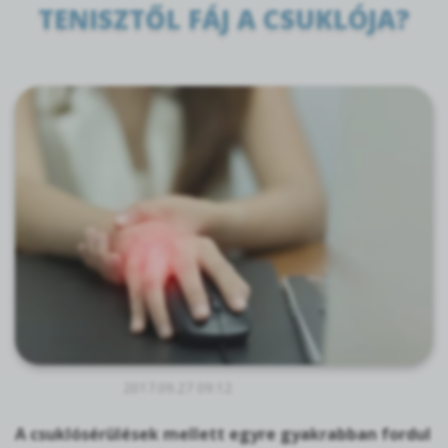
TENISZTŐL FÁJ A CSUKLÓJA?
2017.09.27 09:12
A csuklósérülések mellett egyre gyakrabban fordul