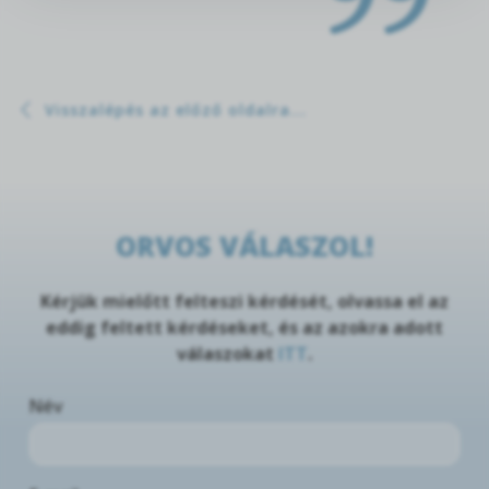
Visszalépés az előző oldalra...
ORVOS VÁLASZOL!
Kérjük mielőtt felteszi kérdését, olvassa el az
eddig feltett kérdéseket, és az azokra adott
válaszokat
ITT
.
Név