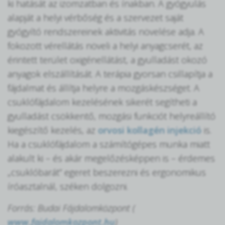
ki hatását az izomzatban és ínakban. A gyógyulás
alapját a helyi vérbőség és a szervezet saját
gyógyító rendszereinek aktivitás növelése adja. A
fokozott vérellátás növeli a helyi anyagcserét, az
érintett terület oxigénellátást, a gyulladást okozó
anyagok elszállítását. A terápia gyorsan csillapítja a
fájdalmat és állítja helyre a mozgáskészséget. A
csuklófájdalom kezelésének sikerét segítheti a
gyulladást csökkentő, mozgási funkciót helyreállító
kiegészítő kezelés, az
orvosi kollagén injekció
is.
Ha a csuklófájdalom a számítógépes munka miatt
alakult ki – és akár megelőzésképpen is – érdemes
„csuklóbarát” egeret beszerezni és ergonomikus
íróasztalnál, széken dolgozni.
Forrás: Budai Fájdalomközpont (
www.fajdalomkozpont.hu
)