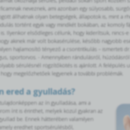
dalmat okozhatja sérülés, például sokan sport közben
 ficamnak neveznek, ami azonban egy súlyosabb, sürgős
gött állhatnak olyan betegségek, állapotok is, mint a r
ndulás történt egyik vagy mindkét bokában, az komoly f
 is. Ilyenkor elsődleges célunk, hogy kiderítsük, nincs-
 hogy akinek már volt bokasérülése, később nagyobb es
nilyen hajlamosító tényező a csontritkulás – ismerteti d
us, sportorvos. - Amennyiben rándulásról, húzódásról v
lyabb sérülésnél rögzítőkötés is ajánlott. A felépülés
 hogy megelőzhetőek legyenek a további problémák.
 ered a gyulladás?
 tulajdonképpen az ín gyulladása, ami a
om ínt is érinthet, melyek közül gyakran az
 gyullad be. Ennek hátterében valamilyen
 amely eredhet sportsérülésből,