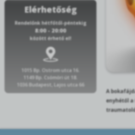
Elérhetőség
Rendelőnk hétfőtől-péntekig
8:00 - 20:00
között érhető el!
1015 Bp. Ostrom utca 16.
1149 Bp. Csömöri út 18.
1036 Budapest, Lajos utca 66
A bokafájda
enyhétől a 
traumatológ