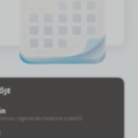
ŐJE
án
torvos, regeneratív medicina szakértő
: