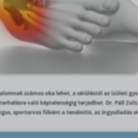
lomnak számos oka lehet, a sérüléstől az ízületi gy
terhelésre való képtelenségig terjedhet. Dr. Páll Zo
us, sportorvos főként a tendinitis, az íngyulladás ok