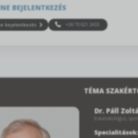
NE BEJELENTKEZÉS
+36 70 621 2433
ne bejelentkezés
TÉMA SZAKÉRT
Dr. Páll Zolt
traumatológus, spor
Specialitások