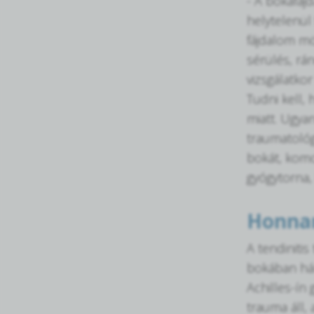
- A bokafáj
helytelenül
fájdalom mö
sérülés, rá
vizsgálatkor
Tudni kell,
miatt. Ugya
traumatológ
bokát, komo
gyógytorna,
Honnan
A tendinitis
bokában hár
Achilles-ín
trauma áll,