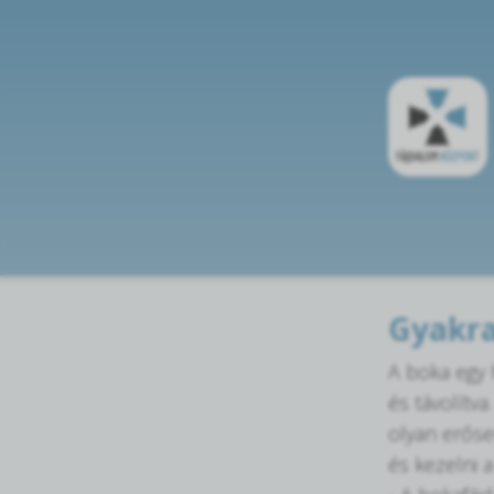
Gyakra
A boka egy h
és távolítva
olyan erőse
és kezelni a