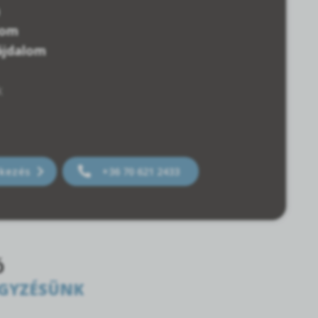
lom
ájdalom
k
tkezés
+36 70 621 2433
Ó
EGYZÉSÜNK