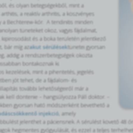
ből, és olyan betegségekből, mint a
rthitis, a reaktív arthritis, a köszvényes
agy a Bechterew-kór. A tendinitis minden
anolyan tüneteket okoz, vagyis fájdalmat,
 kipirosodást és a boka területén jelentkező
, bár míg az
akut sérülések
tünetei gyorsan
g, addig a rendszerbetegségek okozta
assabban bontakoznak ki.
os kezelések, mint a pihentetés, jegelés
ben jót tehet, de a fájdalom- és
illapítás további lehetőségeiről már a
k kell döntenie – hangsúlyozza Páll doktor. –
ekben gyorsan ható módszerként bevethető a
ladáscsökkentő injekció
, amely
ülést jelenthet a páciensnek. A sérülést követő 48 ó
alagok hegmentes gyógyulását, és ezzel a teljes terhelhe