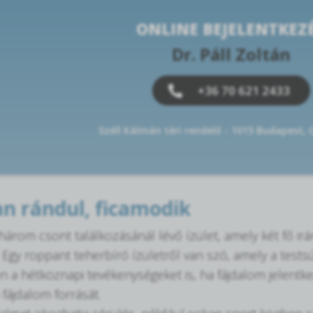
ONLINE BEJELENTKEZ
Dr. Páll Zoltán
+36 70 621 2433
Széll Kálmán téri rendelő - 1015 Budapest,
n rándul, ficamodik
árom csont találkozásánál lévő ízület, amely két fő irán
. Egy roppant teherbíró ízületről van szó, amely a testsúl
n a hétköznapi tevékenységeket is, ha fájdalom jelentke
 fájdalom forrását.