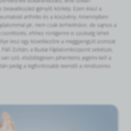
 szenvednek bokarándulást, amit sokan
 beavatkozást igénylő kórkép. Ezen kívül a
heumatoid arthritis és a köszvény. Amennyiben
ájdalommal jár, nem csak terheléskor, de sajnos a
e csonttörés, ehhez röntgenre is szükség lehet.
élye lesz egy következőre a meggyengült izomzat
r. Páll Zoltán, a Budai Fájdalomközpont sebésze,
an szó, elsődlegesen pihentetni, jegelni kell a
 után pedig a legfontosabb teendő a rendszeres