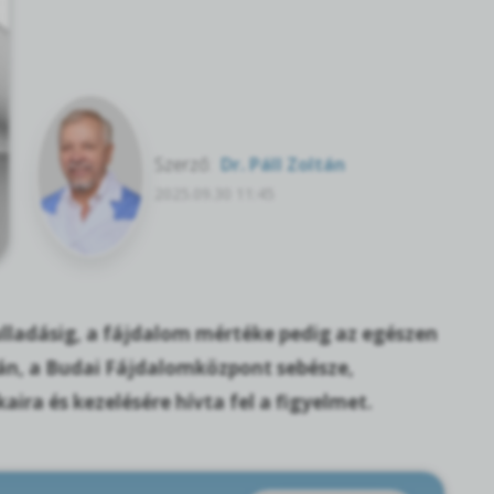
Szerző:
Dr. Páll Zoltán
2025.09.30 11:45
ulladásig, a fájdalom mértéke pedig az egészen
ltán, a Budai Fájdalomközpont sebésze,
aira és kezelésére hívta fel a figyelmet.