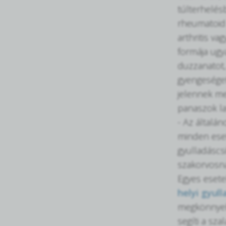
túlterhelés
rheumatoid a
arthritis v
formája ugy
duzzanatot,
gyengeséget
jelennek me
panaszok l
- Az általán
minden eset
gyulladáscs
szakorvosna
Egyes eset
helyi gyul
megkönnyebb
segíti a sz