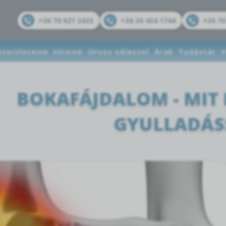
+36 70 621 2433
+36 30 434 1744
+36 70
kterületeink
Híreink
Orvos válaszol
Árak
Tudástár
V
BOKAFÁJDALOM - MIT
GYULLADÁS