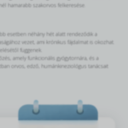
inél hamarabb szakorvos felkeresése.
bb esetben néhány hét alatt rendeződik a
ságához vezet, ami krónikus fájdalmat is okozhat.
zelésétől függenek.
és, amely funkcionális gyógytornára, és a
tban orvos, edző, humánkineziológus tanácsait