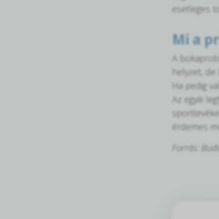
esetleges t
Mi a p
A bokaprobl
helyzet, de
Ha pedig va
Az egyik le
sporttevéke
érdemes me
Forrás: Bud