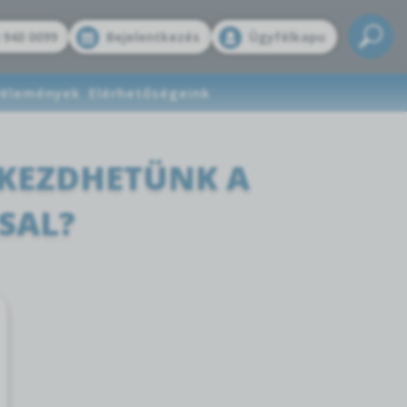
 940 0099
Bejelentkezés
Ügyfélkapu
élemények
Elérhetőségeink
 KEZDHETÜNK A
SAL?