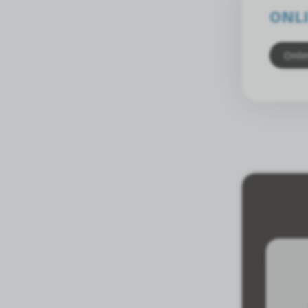
ONLI
Onli