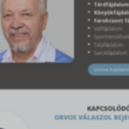
Térdfájdalom
Könyökfájda
Farokcsont f
Vállfájdalom
Sportsérülése
Talpfájdalom
Sarokfájdalom
Online bejelen
KAPCSOLÓD
ORVOS VÁLASZOL BEJ