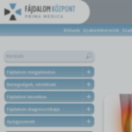
Rólunk
Szakembereink
Sza
Fájdalom megjelenése
Betegségek, sérülések
Fájdalom kezelése
Fájdalom diagnosztikája
Gyógyszerek