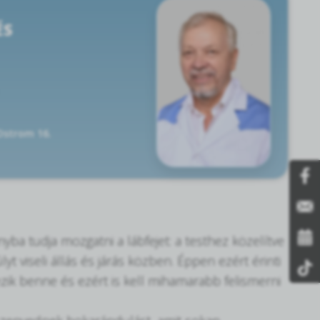
ÉS
 Ostrom 16.
yba tudja mozgatni a lábfejet: a testhez közelítve
yt viseli állás és járás közben. Éppen ezért érinti
zik benne és ezért is kell mihamarabb felismerni