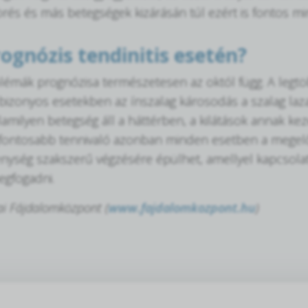
örés és más betegségek kizárásán túl ezért is fontos m
rognózis tendinitis esetén?
émák prognózisa természetesen az októl függ. A legtö
 bizonyos esetekben az ínszalag károsodás a szalag laza
lamilyen betegség áll a háttérben, a kilátások annak ke
gfontosabb tennivaló azonban minden esetben a megelőz
nység szakszerű végzésére épülhet, amellyel kapcsola
gfogadni.
ai Fájdalomközpont (
www.fajdalomkozpont.hu
)