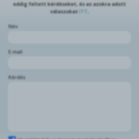
eddig feltett kérdéseket, és az azokra adott
válaszokat
ITT
.
Név
E-mail
Kérdés