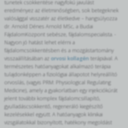
tünetek csökkentése nagyfokú javulást
eredményez az életminőségben, sok betegeknek
valósággal visszatér az életkedve – hangsúlyozza
dr. Arnold Dénes Arnold MSc, a Budai
FájdalomKözpont sebésze, fájdalomspecialista. -
Nagyon jó hatást lehet elérni a
fájdalomcsökkentésben és a mozgástartomány
visszaállításában az
orvosi kollagén
terápiával. A
természetes hatóanyagokat alkalmazó terápia
tulajdonképpen a fiziológiai állapotot helyreállító
orvoslás, (vagyis PRM: Physiological Regulating
Medicine), amely a gyakorlatban egy injekciókúrát
jelent további komplex fájdalomcsillapító,
gyulladáscsökkentő, regeneráló kiegészítő
kezelésekkel együtt. A hatóanyagok klinikai
vizsgálatokkal bizonyított, hatékony megoldást