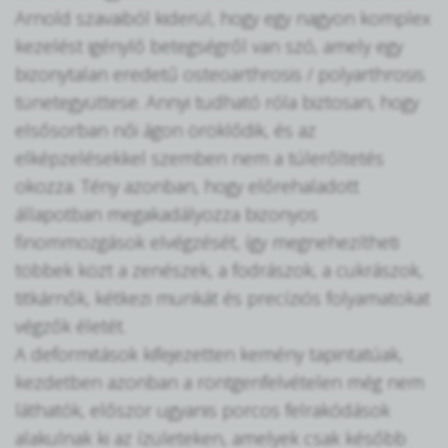
Arnold szavaiból kiderül, hogy egy nagyon komplex
kezelést igénylő betegségről van szó, amely egy
bizonytalan eredetű osteoarthrosis / polyarthrosis
tünetegyüttese. Annyi tudható róla biztosan, hogy
elsősorban női ágon öröklődik, és az
elképzelésekkel szemben nem a túlerőltetés
okozza. Tény azonban, hogy előrehaladott
állapotban megakadályozza bizonyos
finommozgások elvégzését, így megnehezítheti
többek közt a zenészek, a fodrászok, a cukrászok,
titkárnők, kétkezi munkát és precíziós folyamatokat
végzők életét.
A deformitások kifejezetten kemény tapintatúak,
kezdetben azonban a röntgenfelvételen még nem
láthatók, először ugyanis porcos felrakódások
alakulnak ki az ízületeken, amelyek csak később