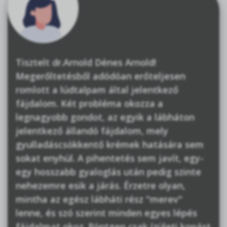
Tisztelt dr.Arnold Dénes Arnold!
Megerőltetésből adódóan erőteljesen
romlott a lúdtalpam által jelentkező
fájdalom. Két probléma okozza a
legnagyobb gondot, az egyik a lábháton
jelentkező állandó fájdalom, mely
gyulladáscsökkentő krémek hatására sem
sokat enyhül. A pihentetés sem javít, egy-
egy hosszabb gyaloglás után pedig szinte
nehezemre esik a járás. Érzetre olyan,
mintha az egész lábháti rész "merev"
lenne, és szó szerint minden egyes lépés
fájdalmat okoz. Röntgen csak ízületi kopást