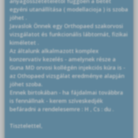
anyagösszetételétől függően a betét
egyéni utanállítása ( modellacioja ) is szoba
jöhet .
Javaslok Önnek egy Orthopaed szakorvosi
vizsgálatot és funkcionális lábtornát, fizikai
kiméletet .
Az általunk alkalmazott komplex
konzervativ kezelés - amelynek része a
Guna MD orvosi kollégén injekciós kúra is -
az Othopaed vizsgálat eredménye alapján
jöhet szoba.
Ennek birtokában - ha fájdalmai továbbra
is fennállnak - kerem szíveskedjék
befáradni a rendelesemre : H , Cs : du .
Tisztelettel,