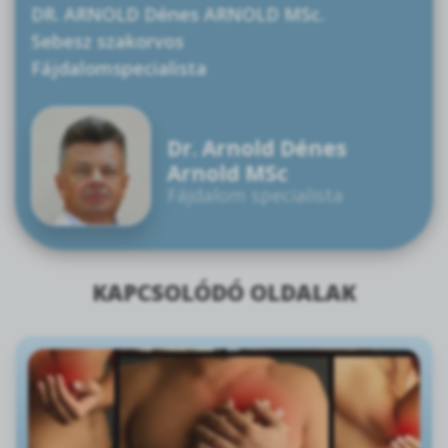
DR. ARNOLD Dénes ARNOLD MSc.
Sebesz szakorvos
Fájdalomspecialista
Dr. Arnold Dénes
Arnold MSc
Fájdalom specialista
KAPCSOLÓDÓ OLDALAK