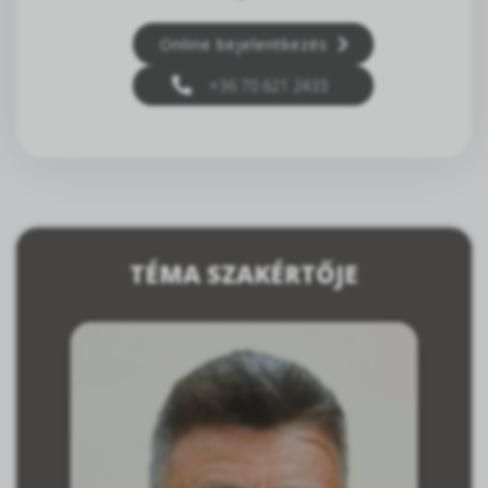
Online bejelentkezés
+36 70 621 2433
TÉMA SZAKÉRTŐJE