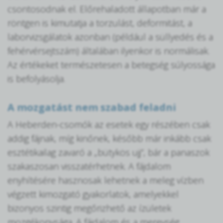
csontosodnak el. Előrehaladott állapotban már a
röntgen is kimutatja a torzulást, deformitást, a
laborvizsgálatok azonban (például a süllyedés és a
fehérvérsejtszám) általában ilyenkor is normálisak.
Az értékeket természetesen a betegség súlyossága
is befolyásolja.
A mozgatást nem szabad feladni
A Heberden-csomók az esetek egy részében csak
addig fájnak, míg kinőnek, később már inkább csak
esztétikailag zavaró a „bütykös ujj”, bár a panaszok
szakaszosan visszatérhetnek. A fájdalom
enyhítésére hasznosak lehetnek a meleg vízben
végzett kimozgató gyakorlatok, amelyekkel
bizonyos szintig megőrizhető az ízületek
mozgékonysága. A fájdalom és a merevség