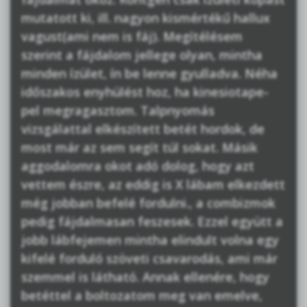
mutatott ki, ill. nagyon kismértékű hallux
vagust(ami nem is fáj). Megítélésem
szerint a fájdalom jellege olyan, mintha
minden ízület, ín be lenne gyulladva. Néha
időszakos enyhülést hoz, ha kinesiotape-
pel megragasztom. Talpnyomás
vizsgálattal elkészített betét hordok, de
most már az sem segít túl sokat. Másik
aggodalomra okot adó dolog, hogy azt
vettem észre, az eddig is X lábam elkezdett
még jobban befelé fordulni., a combizmok
pedig fájdalmasan feszesek. Ezzel együtt a
jobb lábfejemen mintha elindult volna egy
kifelé forduló szöveti csavarodás, ami már
szemmel is látható. Annak ellenére, hogy
betéttel a boltozatom meg van emelve,