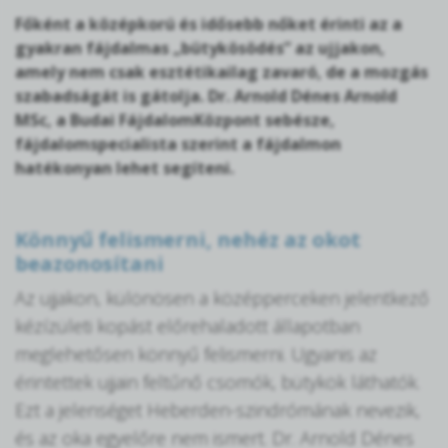
Főként a középkorú és idősebb nőket érinti az a
gyakran fájdalmas „bütykösödés” az ujjakon,
amely nem csak esztétikailag zavaró, de a mozgás
szabadságát is gátolja. Dr. Arnold Dénes Arnold
MSc, a Budai FájdalomKözpont sebésze,
fájdalomspecialista szerint a fájdalmon
hatékonyan lehet segíteni.
Könnyű felismerni, nehéz az okot
beazonosítani
Az ujjakon, különösen a középperceken jelentkező
kézízületi kopást előrehaladott állapotban
meglehetősen könnyű felismerni. Ugyanis az
érintettek ujjain feltűnő csomók, bütykök láthatók.
Ezt a jelenséget Heberden-szindrómának nevezik,
és az oka egyelőre nem ismert. Dr. Arnold Dénes