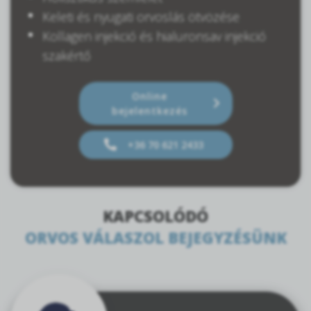
Keleti és nyugati orvoslás ötvözése
Kollagen injekció és hialuronsav injekció
szakértő
Online
bejelentkezés
+36 70 621 2433
KAPCSOLÓDÓ
ORVOS VÁLASZOL BEJEGYZÉSÜNK