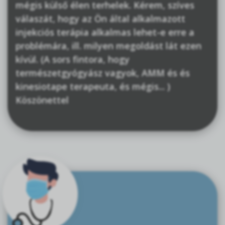
mégis külső élen terhelek. Kérem, szíves
válaszát, hogy az Ön által alkalmazott
injekciós terápia alkalmas lehet-e erre a
problémára, ill. milyen megoldást lát ezen
kívül. (A sors fintora, hogy
természetgyógyász vagyok, AMM és és
kinesiotape terapeuta, és mégis... )
Köszönettel