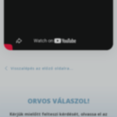
Visszalépés az előző oldalra...
ORVOS VÁLASZOL!
Kérjük mielőtt felteszi kérdését, olvassa el az