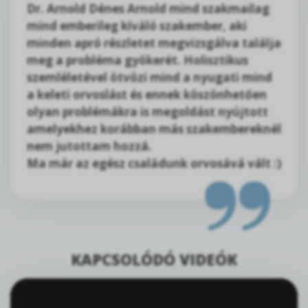
Dr. Arnold Dénes Arnold mind szakmailag
mind emberileg kíváló szakember, aki
minden apró részletet megvizsgálva találja
meg a probléma gyökerét. Holisztikus
szemléletével ötvözi mind a nyugati mind
a keleti orvoslást és ennek köszönhetően
olyan problémákra is megoldást nyújtott
amelyekhez korábban más szakembereknél
nem jutottam hozzá.
Ma már az egész családunk orvosává vált :)
KAPCSOLÓDÓ VIDEÓK