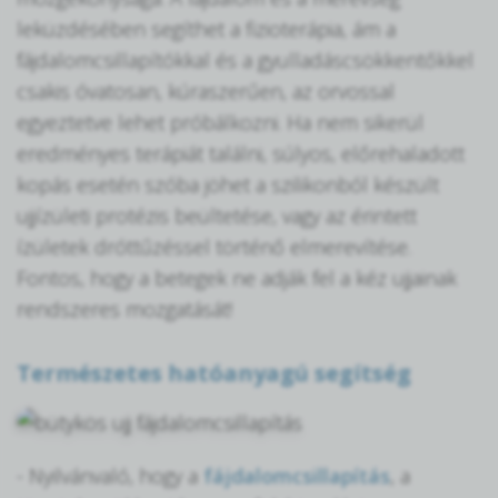
leküzdésében segíthet a fizioterápia, ám a
fájdalomcsillapítókkal és a gyulladáscsökkentőkkel
csakis óvatosan, kúraszerűen, az orvossal
egyeztetve lehet próbálkozni. Ha nem sikerül
eredményes terápiát találni, súlyos, előrehaladott
kopás esetén szóba jöhet a szilikonból készült
ujjízületi protézis beültetése, vagy az érintett
ízületek dróttűzéssel történő elmerevítése.
Fontos, hogy a betegek ne adják fel a kéz ujjainak
rendszeres mozgatását!
Természetes hatóanyagú segítség
- Nyilvánvaló, hogy a
fájdalomcsillapítás
, a