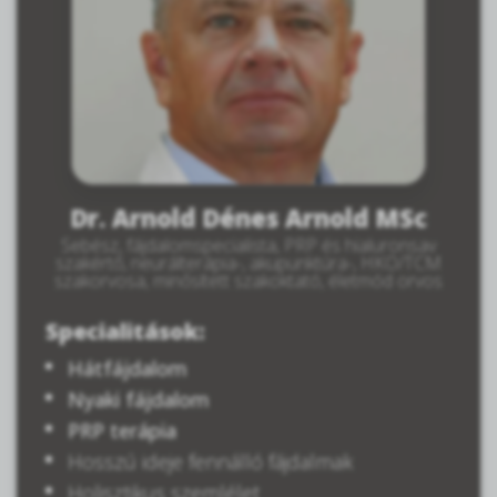
Dr. Arnold Dénes Arnold MSc
Sebész, fájdalomspecialista, PRP és hialuronsav
szakértő, neurálterápia-, akupunktúra-, HKO/TCM
szakorvosa, minősített szakoktató, életmód orvos
Specialitások:
Hátfájdalom
Nyaki fájdalom
PRP terápia
Hosszú ideje fennálló fájdalmak
Holisztikus szemlélet