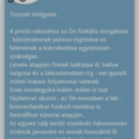
Tisztelt Hölgyem ,
A precíz válaszhoz az Ön fizikális vizsgálata
, kórtörténetek pontos rögzítése es
leleteinek a kiértékelése együttesen
szükséges .
Levele alapján Önnek ludtalpa ill. hallux
valgusa és a lábizuleteiben rtg - vel igazolt
ízületi kopasi folyamatai vannak.
Ezek mindegyike külön- külön is tud
fájdalmat okozni , az Ön eseteben a láb -
biomechanikai funkció romlása is
fennállhat tünetei alapján .
Az egyeni talp betét viselését fokozatosan
szoktuk javasolni es annak hosszától ill.