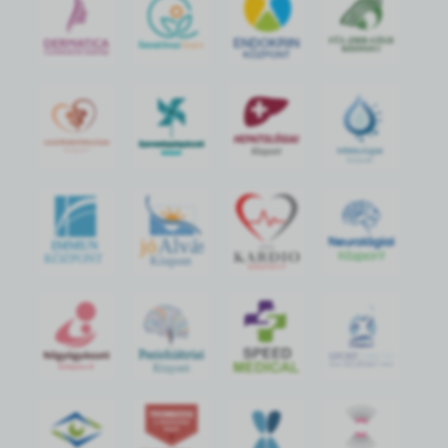
jó
Alvás
IMMUN
KÖZPONT
Központ
S
POR
T
O
R
V
OS
I
KÖ
ZPON
T