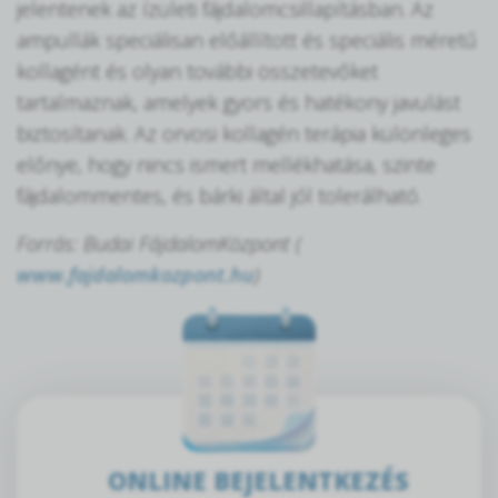
jelentenek az ízületi fájdalomcsillapításban. Az
ampullák speciálisan előállított és speciális méretű
kollagént és olyan további összetevőket
tartalmaznak, amelyek gyors és hatékony javulást
biztosítanak. Az orvosi kollagén terápia különleges
előnye, hogy nincs ismert mellékhatása, szinte
fájdalommentes, és bárki által jól tolerálható.
Forrás: Budai FájdalomKözpont (
www.fajdalomkozpont.hu
)
ONLINE BEJELENTKEZÉS