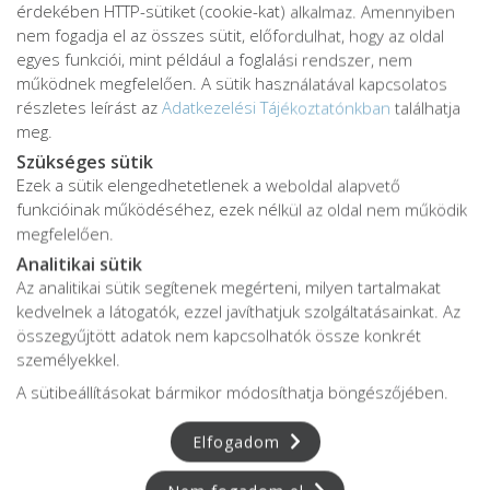
érdekében HTTP-sütiket (cookie-kat) alkalmaz. Amennyiben
nem fogadja el az összes sütit, előfordulhat, hogy az oldal
egyes funkciói, mint például a foglalási rendszer, nem
működnek megfelelően. A sütik használatával kapcsolatos
részletes leírást az
Adatkezelési Tájékoztatónkban
találhatja
meg.
Szükséges sütik
Ezek a sütik elengedhetetlenek a weboldal alapvető
Adatkezelési tájékoztató
funkcióinak működéséhez, ezek nélkül az oldal nem működik
Adatvédelmi tájékoztató
megfelelően.
ÁSZF
Analitikai sütik
Impresszum
Az analitikai sütik segítenek megérteni, milyen tartalmakat
kedvelnek a látogatók, ezzel javíthatjuk szolgáltatásainkat. Az
Karrier
összegyűjtött adatok nem kapcsolhatók össze konkrét
személyekkel.
A sütibeállításokat bármikor módosíthatja böngészőjében.
Az oldalon feltüntetett árak az ÁFÁ-t tartalmazzák!
A képek a
Shutterstock.com
és a
Canva.com
licence alapján
Elfogadom
kerültek felhasználásra.
Copyright © 2026 •
FájdalomKözpont
• Minden jog fenntartva.