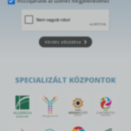
Hozzájárulok az üzenet megjelenéséhez
Kérdés elküldése
SPECIALIZÁLT KÖZPONTOK