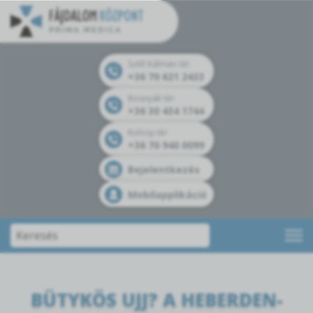
Széll Kálmán tér
+36 70 621 2433
Bosnyák tér
+36 30 434 1744
Kolosy tér
+36 70 940 0099
Bejelentkezés
Mobilapplikáció
BÜTYKÖS UJJ? A HEBERDEN-