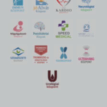
jó
Alvás
IMMUN
KÖZPONT
Központ
S
POR
T
O
R
V
OS
I
KÖ
ZPON
T