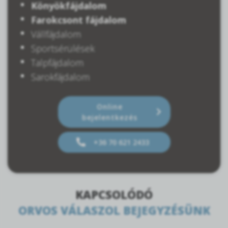
Könyökfájdalom
Farokcsont fájdalom
Vállfájdalom
Sportsérülések
Talpfájdalom
Sarokfájdalom
Online
bejelentkezés
+36 70 621 2433
KAPCSOLÓDÓ
ORVOS VÁLASZOL BEJEGYZÉSÜNK