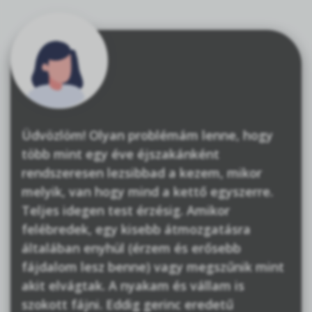
Üdvözlöm! Olyan problémám lenne, hogy
több mint egy éve éjszakánként
rendszeresen lezsibbad a kezem, mikor
melyik, van hogy mind a kettő egyszerre.
Teljes idegen test érzésig. Amikor
felébredek, egy kisebb átmozgatásra
általában enyhül (érzem és erősebb
fájdalom lesz benne) vagy megszűnik mint
akit elvágtak. A nyakam és vállam is
szokott fájni. Eddig gerinc eredetű