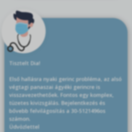
Tisztelt Dia!
Első hallásra nyaki gerinc probléma, az alsó
végtagi panaszai ágyéki gerincre is
visszavezethetőek. Fontos egy komplex,
tüzetes kivizsgálás. Bejelentkezés és
bővebb felvilágosítás a 30-5121496os
számon.
Üdvözlettel