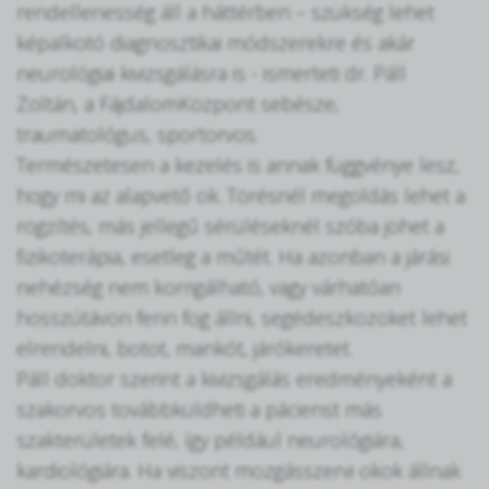
rendellenesség áll a háttérben – szükség lehet
képalkotó diagnosztikai módszerekre és akár
neurológiai kivizsgálásra is - ismerteti dr. Páll
Zoltán, a FájdalomKözpont sebésze,
traumatológus, sportorvos.
Természetesen a kezelés is annak függvénye lesz,
hogy mi az alapvető ok. Törésnél megoldás lehet a
rögzítés, más jellegű sérüléseknél szóba jöhet a
fizikoterápia, esetleg a műtét. Ha azonban a járási
nehézség nem korrigálható, vagy várhatóan
hosszútávon fenn fog állni, segédeszközöket lehet
elrendelni, botot, mankót, járókeretet.
Páll doktor szerint a kivizsgálás eredményeként a
szakorvos továbbküldheti a pácienst más
szakterületek felé, így például neurológiára,
kardiológiára. Ha viszont mozgásszervi okok állnak