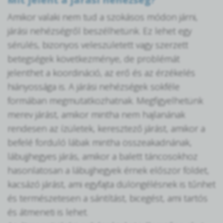
Amikor valaki nem tud a szokásos módon járni,
járási nehézségről beszélhetünk. Ez lehet egy
sérülés, bizonyos veleszületett vagy szerzett
betegségek következménye, de problémát
jelenthet a koordináció, az erő és az érzékelés
hiányossága is. A járási nehézségek sokféle
formában megmutatkozhatnak. Megfigyelhetünk
merev járást, amikor mintha nem hajlanának
rendesen az ízületek, keresztező járást, amikor a
befelé forduló lábak mintha összeakadnának,
lábujjhegyes járás, amikor a balett táncosokhoz
hasonlatosan a lábujjhegyek érnek először földet,
kacsázó járást, ami egyfajta dülöngélésnek is tűnhet
és természetesen a sántítást, bicegést, ami tartós
és átmeneti is lehet.