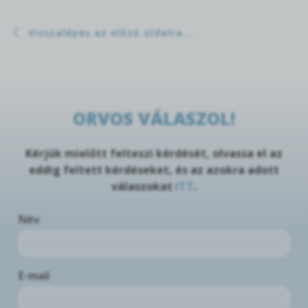
Visszalépés az előző oldalra...
ORVOS VÁLASZOL!
Kérjük mielőtt felteszi kérdését, olvassa el az
eddig feltett kérdéseket, és az azokra adott
válaszokat
ITT
.
Név
E-mail