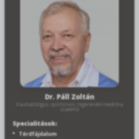
Dr. Páll Zoltán
traumatológus, sportorvos, regeneratív medicina
szakértő
Specialitások:
Térdfájdalom