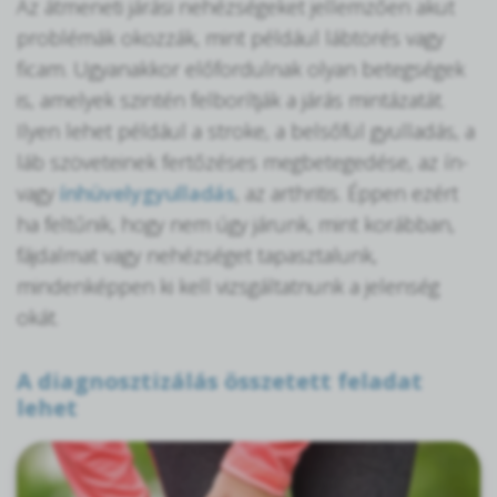
Az átmeneti járási nehézségeket jellemzően akut
problémák okozzák, mint például lábtörés vagy
ficam. Ugyanakkor előfordulnak olyan betegségek
is, amelyek szintén felborítják a járás mintázatát.
Ilyen lehet például a stroke, a belsőfül gyulladás, a
láb szöveteinek fertőzéses megbetegedése, az ín-
vagy
ínhüvelygyulladás
, az arthritis. Éppen ezért
ha feltűnik, hogy nem úgy járunk, mint korábban,
fájdalmat vagy nehézséget tapasztalunk,
mindenképpen ki kell vizsgáltatnunk a jelenség
okát.
A diagnosztizálás összetett feladat
lehet