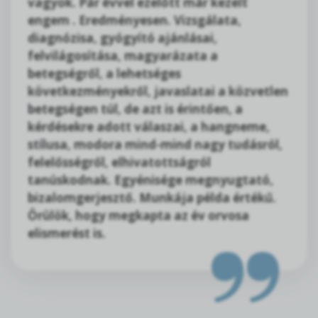
vagyok. Pár évvel ezelőtt már kezelt
engem . Eredményesen. Vizsgálata,
diagnózisa, gyógyító ajánlásai,
felvilágosítása, magyarázata a
betegségről, a lehetséges
következményekről, javaslatai a közvetlen
betegségen túl, de azt is érintően, a
kérdésekre adott válaszai, a hangneme,
stílusa, modora mind-mind nagy tudásról,
felelősségről, elhivatottságról
tanúskodnak. Egyénisége megnyugtató,
bizalomgerjesztő. Munkája példa értékű.
Örülök, hogy megkapta az év orvosa
elismerést is.