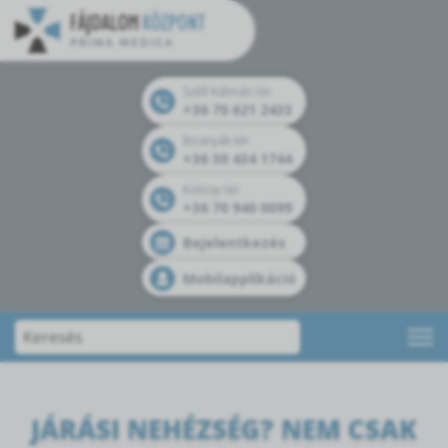
Széll Kálmán tér
+36 70 621 2433
Bosnyák tér
+36 30 434 1744
Kolosy tér
+36 70 940 0099
Bejelentkezés
Mobilapplikáció
JÁRÁSI NEHÉZSÉG? NEM CSAK