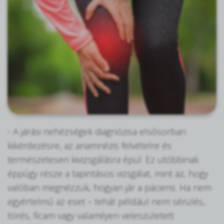
- A járási nehézségek diagnózisa elsősorban
kikérdezésre, az anamnézis felvételre és
természetesen kivizsgálásra épül. Ez utóbbinak
éppúgy része a tapintásos vizsgálat, mint az, hogy
valóban megnézzük, hogyan jár a páciens. Ha nem
egyértelmű az eset – tehát például nem sérülés,
törés, ficam vagy valamilyen veleszületett