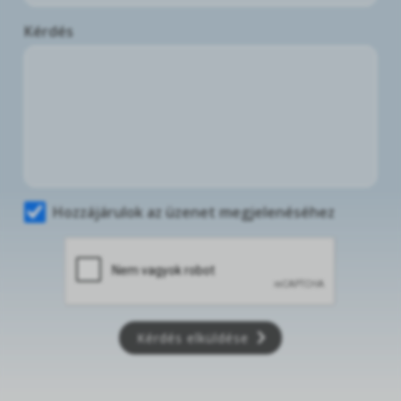
Kérdés
Hozzájárulok az üzenet megjelenéséhez
Kérdés elküldése