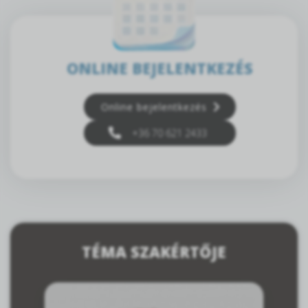
ONLINE BEJELENTKEZÉS
Online bejelentkezés
+36 70 621 2433
TÉMA SZAKÉRTŐJE