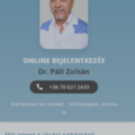
ONLINE BEJELENTKEZÉS
Dr. Páll Zoltán
+36 70 621 2433
Széll Kálmán téri rendelő - 1015 Budapest, Ostrom
16.
Mit jelent a járási nehézség?