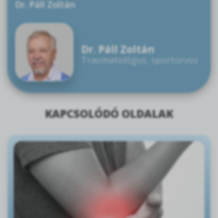
Dr. Páll Zoltán
Dr. Páll Zoltán
Traumatológus, sportorvos
KAPCSOLÓDÓ OLDALAK