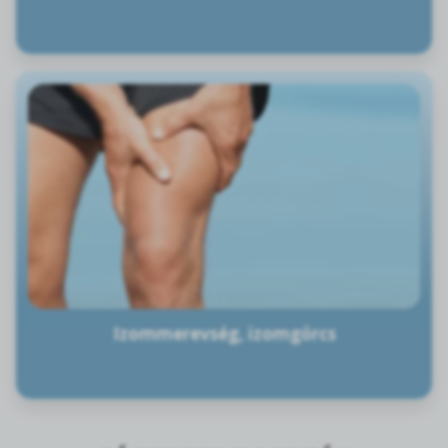
Izommerevség, izomgörcs