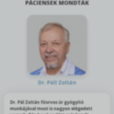
PÁCIENSEK MONDTÁK
Dr. Páll Zoltán
Dr. Pál Zoltán főorvos úr gyógyító
munkájával most is nagyon elégedett