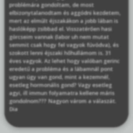
problémára gondoltam, de most
elbizonytalanodtam és aggódni kezdetem,
mert az elmúlt éjszakákon a jobb lában is
haslóképp zsibbad el. Visszatérően hasi
görcseim vannak (labor uh nem mutat
semmit csak hogy fel vagyok fúvódva), és
szokott lenni éjszaki hőhullámom is. 31
éves vagyok. Az lehet hogy valóban gerinc
eredetű a probléma és a lábamnál pont
ugyan úgy van gond, mint a kezemnél,
esetleg hormonális gond? Vagy esetleg
agyi, ill immun folyamatra kellene máris
gondolnom??? Nagyon várom a válaszát.
Dia