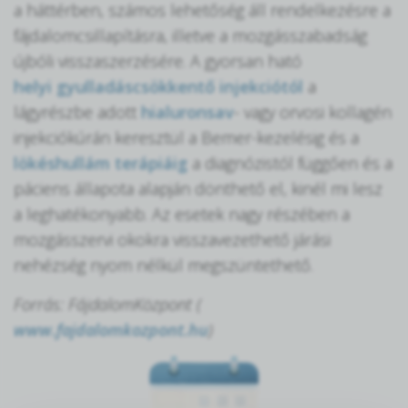
a háttérben, számos lehetőség áll rendelkezésre a
fájdalomcsillapításra, illetve a mozgásszabadság
újbóli visszaszerzésére. A gyorsan ható
helyi gyulladáscsökkentő injekciótól
a
lágyrészbe adott
hialuronsav
- vagy orvosi kollagén
injekciókúrán keresztül a Bemer-kezelésig és a
lökéshullám terápiáig
a diagnózistól függően és a
páciens állapota alapján dönthető el, kinél mi lesz
a leghatékonyabb. Az esetek nagy részében a
mozgásszervi okokra visszavezethető járási
nehézség nyom nélkül megszüntethető.
Forrás: FájdalomKözpont (
www.fajdalomkozpont.hu
)