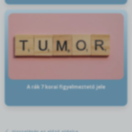
A rák 7 korai figyelmeztető jele
Visszalépés az előző oldalra...