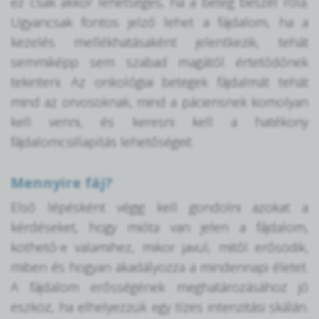
ez csak akkor lehetséges, ha a beteg beszél róla.
Ugyancsak fontos jelző lehet a fájdalom, ha a
kezelés mellékhatásaként jelentkezik, tehát
semmiképp sem szabad magától értetődőnek
tekinteni. Az onkológiai betegek fájdalmát tehát
mind az orvosoknak, mind a páciensnek komolyan
kell venni, és keresni kell a hatékony
fájdalomcsillapítás lehetőségeit.
Mennyire fáj?
Első lépésként végig kell gondolni azokat a
kérdéseket, hogy mióta van jelen a fájdalom,
köthető-e valamihez, mikor javul, mitől erősödik,
miben és hogyan akadályozza a mindennapi életet.
A fájdalom erősségének meghatározásához jó
eszköz, ha elhelyezzük egy tízes intenzitási skálán.