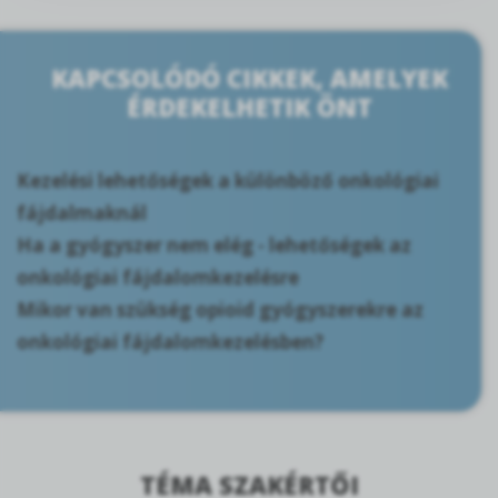
KAPCSOLÓDÓ CIKKEK, AMELYEK
ÉRDEKELHETIK ÖNT
Kezelési lehetőségek a különböző onkológiai
fájdalmaknál
Ha a gyógyszer nem elég - lehetőségek az
onkológiai fájdalomkezelésre
Mikor van szükség opioid gyógyszerekre az
onkológiai fájdalomkezelésben?
TÉMA SZAKÉRTŐI