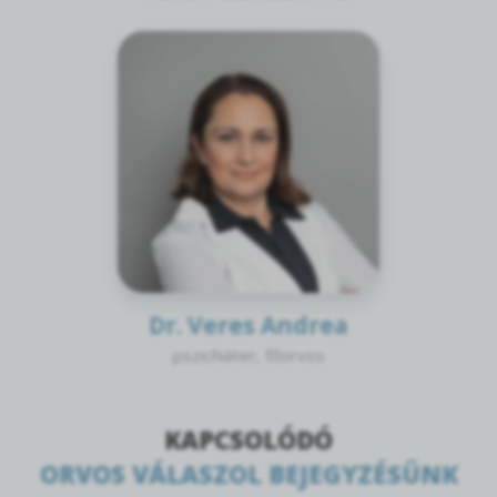
Dr. Veres Andrea
pszichiáter, főorvos
KAPCSOLÓDÓ
ORVOS VÁLASZOL BEJEGYZÉSÜNK