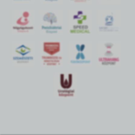
S
POR
T
O
R
V
OS
I
KÖ
ZPON
T