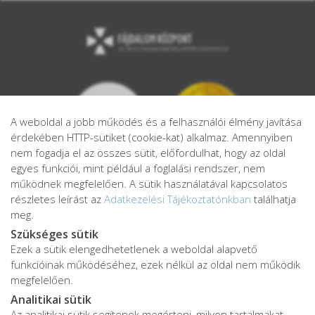
A weboldal a jobb működés és a felhasználói élmény javítása
érdekében HTTP-sütiket (cookie-kat) alkalmaz. Amennyiben
nem fogadja el az összes sütit, előfordulhat, hogy az oldal
egyes funkciói, mint például a foglalási rendszer, nem
működnek megfelelően. A sütik használatával kapcsolatos
részletes leírást az
Adatkezelési Tájékoztatónkban
találhatja
meg.
Szükséges sütik
Ezek a sütik elengedhetetlenek a weboldal alapvető
Adatkezelési tájékoztató
funkcióinak működéséhez, ezek nélkül az oldal nem működik
Adatvédelmi tájékoztató
megfelelően.
ÁSZF
Analitikai sütik
Impresszum
Az analitikai sütik segítenek megérteni, milyen tartalmakat