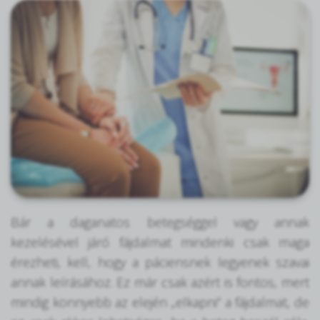
Bár a daganatos betegséggel vagy annak
kezelésével járó fájdalmat mindenki csak maga
érezheti, kell, hogy a páciensnek legyenek szavai
annak leírásához. Ez már csak azért is fontos, mert
mindig könnyebb az elején „elkapni” a fájdalmat, de