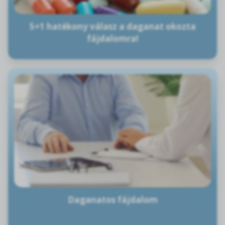
5+1 hatékony válasz a daganat okozta
fájdalomra!
Daganatos fájdalom