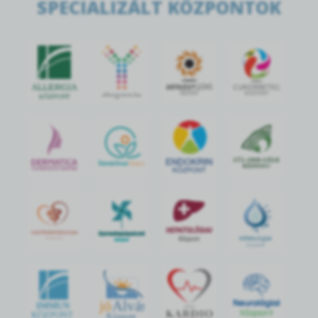
SPECIALIZÁLT KÖZPONTOK
jó
Alvás
IMMUN
KÖZPONT
Központ