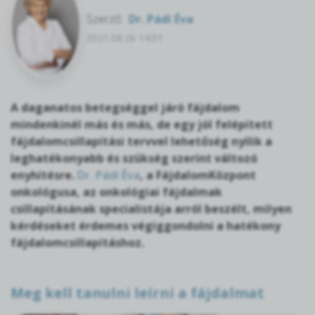
Szerző:
Dr. Pádi Éva
2021.08.26 14:01
A daganatos betegséggel járó fájdalom
mindenkinél más és más, de egy jól felépített
fájdalomcsillapítási tervvel lehetőség nyílik a
leghatékonyabb és szükség szerint változó
enyhítésre.
Dr. Pádi Éva
, a FájdalomKözpont
onkológusa, az onkológiai fájdalmak
csillapításának specialistája arról beszélt, milyen
kérdéseket érdemes végiggondolni a hatékony
fájdalomcsillapításhoz.
Meg kell tanulni leírni a fájdalmat