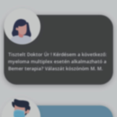
Tisztelt Doktor Úr ! Kérdésem a következő:
myeloma multiplex esetén alkalmazható a
Bemer terapia? Válaszát köszönöm M. M.