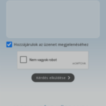
Hozzájárulok az üzenet megjelenéséhez
Kérdés elküldése