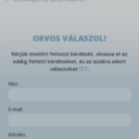
ORVOS VÁLASZOL!
Kérjük mielőtt felteszi kérdését, olvassa el az
eddig feltett kérdéseket, és az azokra adott
válaszokat
ITT
.
Név
E-mail
Kérdés