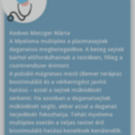
Kedves Metzger Márta
A Myeloma multiplex a plazmasejtek
daganatos megbetegedése. A beteg sejtek
bárhol előfordulhatnak a testében, főleg a
csontrendszer érintett.
A pulzáló mágneses mező (Bemer terápia)
biostimuláló és a vérkeringést javító
hatású – ezzel a sejtek működését
serkenti. Ha azonban a daganatsejtek
működését segíti, akkor azzal a daganat
terjedését fokozhatja. Tehát myeloma
multiplex esetén a teljes testet érő
biostimuláló hatású kezelések kerülendők.