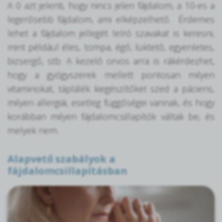
A 0 azt jelenti, hogy nincs jelen fájdalom, a 10-es a
legerősebb fájdalom, ami elképzelhető. Érdemes
lehet a fájdalom jellegét leíró szavakat is keresni,
mint például éles, tompa, égő, lüktető, egyenletes,
bizsergő, stb. A kezelő orvos arra is rákérdezhet,
hogy a gyógyszerek mellett pontosan milyen
vitaminokat, táplálék kiegészítőket szed a páciens,
milyen allergiái, esetleg függőségei vannak, és hogy
korábban milyen fájdalomcsillapítók váltak be, és
melyek nem.
Alapvető szabályok a
fájdalomcsillapításban