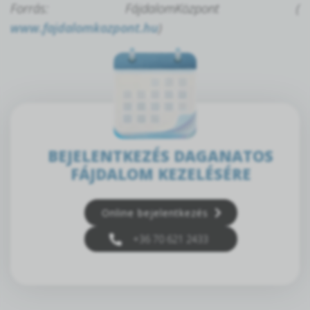
Forrás: FájdalomKözpont (
www.fajdalomkozpont.hu
)
BEJELENTKEZÉS DAGANATOS
FÁJDALOM KEZELÉSÉRE
Online bejelentkezés
+36 70 621 2433