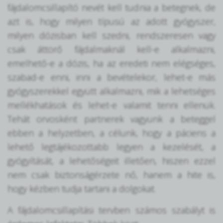
fájdalomcsillapító nevét kell tudnia a betegnek, de
azt is, hogy milyen típusú az adott gyógyszer,
milyen dózisban kell szedni, rendszeresen vagy
csak áttörő fájdalmaknál kell-e alkalmazni,
emelhető-e a dózis, ha az eredeti nem elégséges,
szabad-e enni, inni a bevételekor, lehet-e más
gyógyszerekkel együtt alkalmazni, mik a lehetséges
mellékhatások és lehet-e valamit tenni ellenük.
Tehát orvosként partnerek vagyunk a beteggel
ebben a helyzetben, a célunk, hogy a páciens a
lehető legtájékozottabb legyen a kezelését, a
gyógyítását, a lehetőségeit illetően, hiszen ezzel
nem csak biztonságérzete nő, hanem a hite is,
hogy kézben tudja tartani a dolgokat.
A fájdalomcsillapítási tervben számos szabályt is