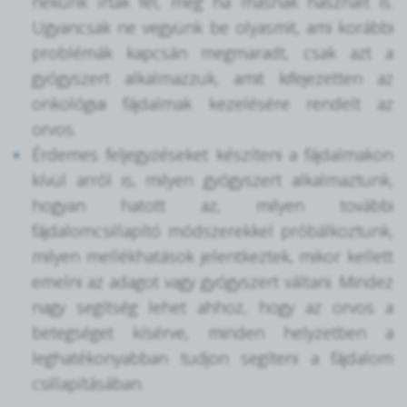
nekünk írtak fel, még ha másnak használt is.
Ugyancsak ne vegyünk be olyasmit, ami korábbi
problémák kapcsán megmaradt, csak azt a
gyógyszert alkalmazzuk, amit kifejezetten az
onkológiai fájdalmak kezelésére rendelt az
orvos.
Érdemes feljegyzéseket készíteni a fájdalmakon
kívül arról is, milyen gyógyszert alkalmaztunk,
hogyan hatott az, milyen további
fájdalomcsillapító módszerekkel próbálkoztunk,
milyen mellékhatások jelentkeztek, mikor kellett
emelni az adagot vagy gyógyszert váltani. Mindez
nagy segítség lehet ahhoz, hogy az orvos a
betegséget kísérve, minden helyzetben a
leghatékonyabban tudjon segíteni a fájdalom
csillapításában.