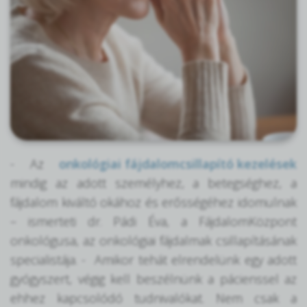
- Az
onkológiai fájdalomcsillapító kezelések
mindig az adott személyhez, a betegséghez, a
fájdalom kiváltó okához és erősségéhez idomulnak
– ismerteti dr. Pádi Éva, a FájdalomKözpont
onkológusa, az onkológiai fájdalmak csillapításának
specialistája. - Amikor tehát elrendelünk egy adott
gyógyszert, végig kell beszélnünk a pácienssel az
ehhez kapcsolódó tudnivalókat. Nem csak a