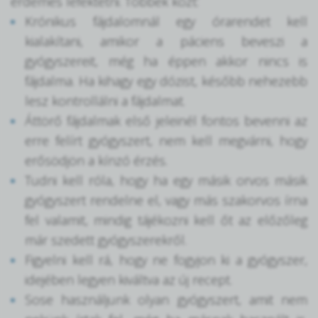
érdemes lefektetni. Többek közt:
Krónikus fájdalomnál egy órarendet kell
kialakítani, amikor a páciens beveszi a
gyógyszereit, még ha éppen akkor nincs is
fájdalma. Ha kihagy egy dózist, később nehezebb
lesz kontrollálni a fájdalmat.
Áttörő fájdalmak első jeleinél fontos bevenni az
erre felírt gyógyszert, nem kell megvárni, hogy
erősödjön a kínzó érzés.
Tudni kell róla, hogy ha egy másik orvos másik
gyógyszert rendelne el, vagy más szakorvos írna
fel valamit, mindig tájékozni kell őt az előzőleg
már szedett gyógyszerekről.
Figyelni kell rá, hogy ne fogyjon ki a gyógyszer,
idejében legyen kiváltva az új recept.
Sose használjunk olyan gyógyszert, amit nem