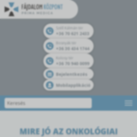
Széll Kálmán tér
+36 70 621 2433
Bosnyák tér
+36 30 434 1744
Kolosy tér
+36 70 940 0099
Bejelentkezés
Mobilapplikáció
MIRE JÓ AZ ONKOLÓGIAI