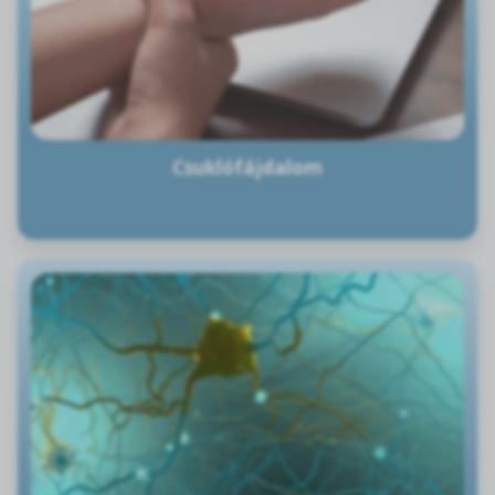
Csuklófájdalom