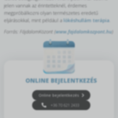
jelen vannak az érintetteknél, érdemes
megpróbálkozni olyan természetes eredetű
eljárásokkal, mint például a
lökéshullám terápia
.
Forrás: FájdalomKözont (
www.fajdalomkozpont.hu
)
ONLINE BEJELENTKEZÉS
Online bejelentkezés
+36 70 621 2433