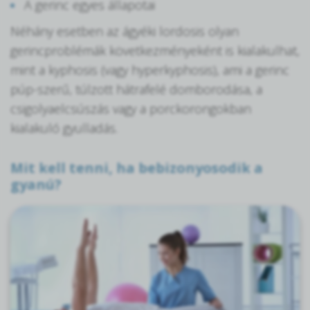
A gerinc egyes állapotai
Néhány esetben az ágyéki lordosis olyan
gerincproblémák következményeként is kialakulhat,
mint a kyphosis (vagy hyperkyphosis), ami a gerinc
púp-szerű, túlzott hátrafelé domborodása, a
csigolyaelcsúszás vagy a porckorongokban
kialakuló gyulladás.
Mit kell tenni, ha bebizonyosodik a
gyanú?