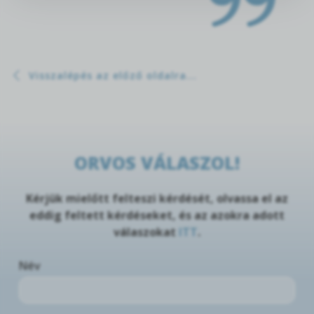
Visszalépés az előző oldalra...
ORVOS VÁLASZOL!
Kérjük mielőtt felteszi kérdését, olvassa el az
eddig feltett kérdéseket, és az azokra adott
válaszokat
ITT
.
Név