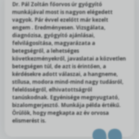
Dr. Pál Zoltán főorvos úr gyógyító
munkájával most is nagyon elégedett
vagyok. Pár évvel ezelőtt már kezelt
engem . Eredményesen. Vizsgálata,
diagnózisa, gyógyító ajánlásai,
felvilágosítása, magyarázata a
betegségről, a lehetséges
következményekről, javaslatai a közvetlen
betegségen túl, de azt is érintően, a
kérdésekre adott válaszai, a hangneme,
stílusa, modora mind-mind nagy tudásról,
felelősségről, elhivatottságról
tanúskodnak. Egyénisége megnyugtató,
bizalomgerjesztő. Munkája példa értékű.
Örülök, hogy megkapta az év orvosa
elismerést is.