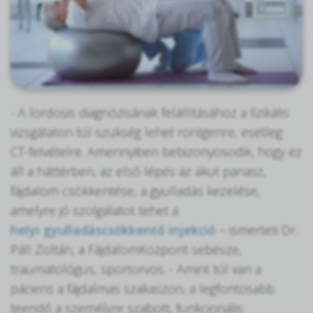
- A lordosis diagnózisának felállításához a fizikális
vizsgálaton túl szükség lehet röntgenre, esetleg
CT-felvételre. Amennyiben bebizonyosodik, hogy ez
áll a háttérben, az első lépés az akut panasz,
fájdalom csökkentése, a gyulladás kezelése,
amelyre jó szolgálatot tehet a
helyi gyulladáscsökkentő injekció
– ismerteti Dr.
Páll Zoltán, a FájdalomKözpont sebésze,
traumatológus, sportorvos. - Amint túl van a
páciens a fájdalmas szakaszon, a legfontosabb
teendő a személyre szabott, funkcionális