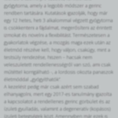
gyógytorna, amely a legjobb módszer a gerinc
rendben tartására. Kutatások igazolják, hogy már
egy 12 hetes, heti 3 alkalommal végzett gyógytorna
is csökkenteni a fájdalmat, megerősíteni az érintett
izmokat és növelni a flexibilitást. Természetesen a
gyakorlatok végzése, a mozgás maga ezek után az
életmód részéve kell, hogy váljon, csakúgy, mint a
testsúly rendezése, hiszen – hacsak nem
veleszületett rendellenességről van szó, ami csak
műtéttel korrigálható -, a lordosis okozta panaszok
életmóddal „gyógyíthatók”.
A kezelést pedig már csak azért sem szabad
elhanyagolni, mert egy 2017-es tanulmány igazolta
a kapcsolatot a rendellenes gerinc görbület és az
ízületi gyulladás, valamint a degeneratív (kopásos)
ízületi betegségek közt. Amennyiben már ezek is