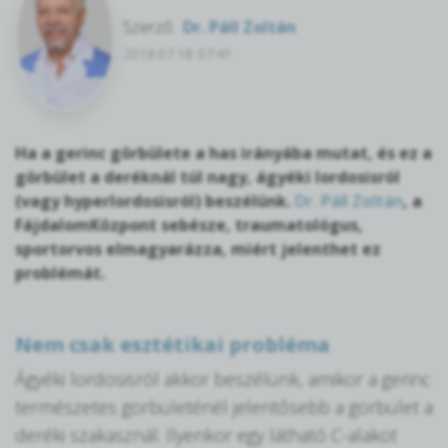
Szerző:
Dr. Páll Zoltán
2018.07.18 07:41
Ha a gerinc görbülete a has irányába mutat, és ez a
görbület a deréknál túl nagy, ágyéki lordosisról
(vagy hyperlordosisról) beszélünk.
Dr. Páll Zoltán
, a
FájdalomKözpont sebésze, traumatológus,
sportorvos elmagyarázza, miért jelenthet ez
problémát.
Nem csak esztétikai probléma
Ágyéki lordosisról akkor beszélünk, amikor a gerinc
természetes görbületénél jelentősebb a görbület a
deréki szakasznál. Ilyenkor egy látható C-alakot