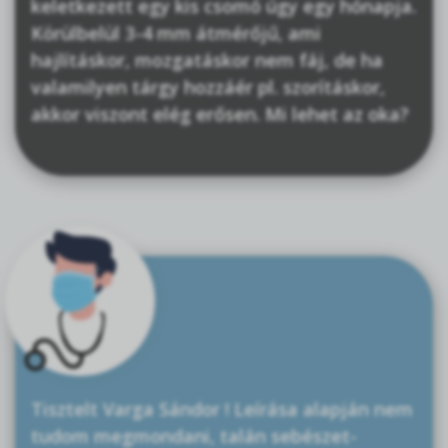
keletkezett egy kis csomó úgy egy hónapja.
Körülbelül 3-4 mm átmérőjű, ami
hajlításkor, mozgatáskor nem fáj, de ha
valamilyen tárgy hozzáér pl. szorításkor,
akkor viszont elég erősen. Mi lehet az oka?
Tisztelt Varga Sándor ! Leírása alapján nem
tudom megmondani, talán sebészet-