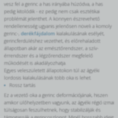
vesz fel a gerinc a has irányába húzódva, a has
pedig kitolódik - ez pedig nem csak esztétikai
problémát jelenthet. A könnyen észrevehető
rendellenesség ugyanis jelenősen növeli a komoly
gerinc-,
derékfájdalom
kialakulásának esélyét,
gerincferdüléshez vezethet, és előrehaladott
állapotban akár az emésztőrendszer, a szív-
érrendszer és a légzőrendszer megfelelő
működését is akadályozhatja.
Egyes veleszületett állapotokon túl az ágyéki
lordosis kialakulásának több oka is lehet.
Rossz tartás
Ez a vezető oka a gerinc deformációjának, hiszen
amikor ülőhelyzetben vagyunk, az ágyéki régió izmai
túlságosan feszülhetnek, hogy stabilizálják és
támogassák a gerincoszlopot. Minél hosszabb ideig