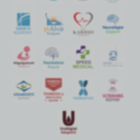
jó
Alvás
IMMUN
KÖZPONT
Központ
S
POR
T
O
R
V
OS
I
KÖ
ZPON
T