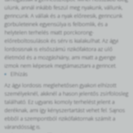
ülünk, annál inkább feszül meg nyakunk, vállunk,
gerincünk. A vállak és a nyak előreesik, gerincünk
görbületeinek egyensúlya is felbomlik, és a
helytelen terhelés miatt porckorong-
előreboltosulások és sérv is kialakulhat. Az ágyi
lordosisnak is elsőszámú rizikófaktora az ülő
életmód és a mozgáshiány, ami miatt a gyenge
izmok nem képesek megtámasztani a gerincet.
Elhízás
Az ágyi lordosis meglehetősen gyakori elhízott
személyeknél, akiknél a hason jelentős zsírfölösleg
található. Ez ugyanis komoly terhelést jelent a
deréknak, ami így kényszertartást vehet fel. Sajnos
ebből a szempontból rizikófaktornak számít a
várandósság is.