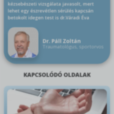
kézsebészeti vizsgálata javasolt, mert
lehet egy észrevétlen sérülés kapcsán
betokolt idegen test is dr.Váradi Éva
Dr. Páll Zoltán
Traumatológus, sportorvos
KAPCSOLÓDÓ OLDALAK