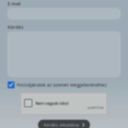
E-mail
Kérdés
Hozzájárulok az üzenet megjelenéséhez
Kérdés elküldése