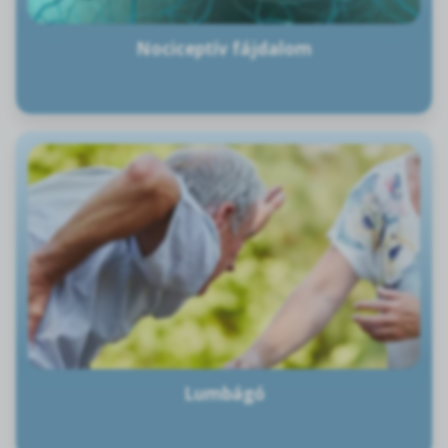
Nociceptív fájdalom
Lumbágó