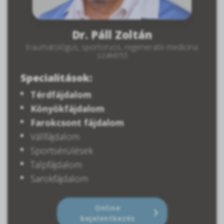
Dr. Páll Zoltán
traumatológus, sportorvos, regeneratív medicina
szakértő
Specialitások:
Térdfájdalom
Könyökfájdalom
Farokcsont fájdalom
Vállfájdalom
Sportsérülések
Talpfájdalom
Sarokfájdalom
Online
bejelentkezés