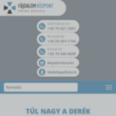
Széll Kálmán tér
+36 70 621 2433
Bosnyák tér
+36 30 434 1744
Kolosy tér
+36 70 940 0099
Bejelentkezés
Mobilapplikáció
TÚL NAGY A DERÉK