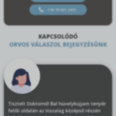
+36 70 621 2433
KAPCSOLÓDÓ
ORVOS VÁLASZOL BEJEGYZÉSÜNK
Tisztelt Doktornő! Bal hüvelykujjam tenyér
felőli oldalán az ínszalag középső részén