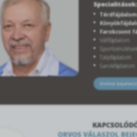
Specialitások
Térdfájdalom
Könyökfájda
Farokcsont f
Vállfájdalom
Sportsérülése
Talpfájdalom
Sarokfájdalom
Online bejelen
KAPCSOLÓD
ORVOS VÁLASZOL BEJ