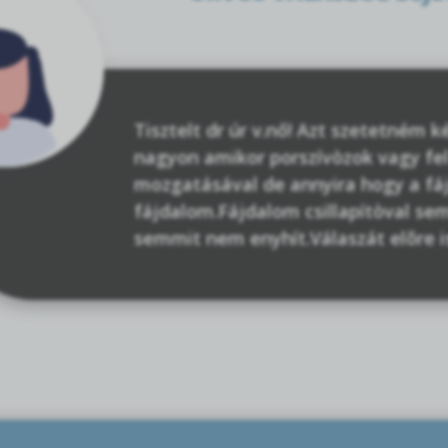
Tisztelt dr úr v.nő! Azt szetetném 
nagyon amikor porszívòzok vagy fel
mozgatásával de annyira hogy a fá
fájdalom.Fájdalom csillapítòval se
semmit nem enyhít.Válaszát elõre