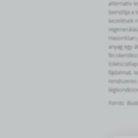
alternatív 
beindítja a 
kezelések n
regenerálás
Hasonlóan 
anyag egy át
fecskendezz
lökéscsilla
fájdalmat, 
rendszeres 
légkondicio
Forrás: Bud