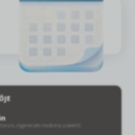
ŐJE
án
torvos, regeneratív medicina szakértő