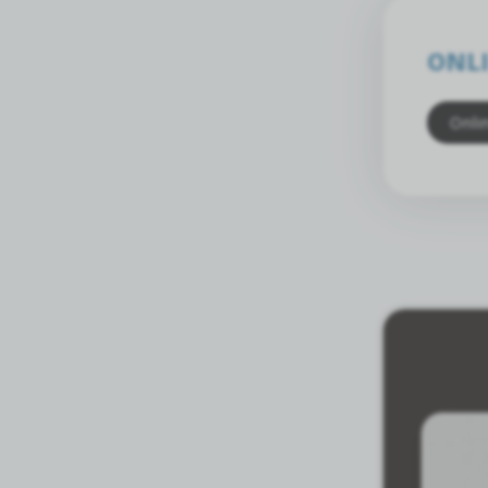
ONLI
Onli