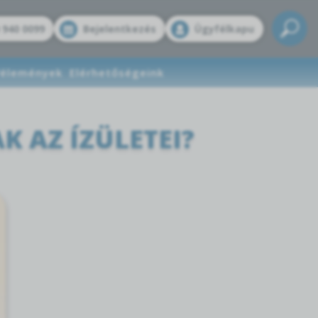
 940 0099
Bejelentkezés
Ügyfélkapu
élemények
Elérhetőségeink
K AZ ÍZÜLETEI?