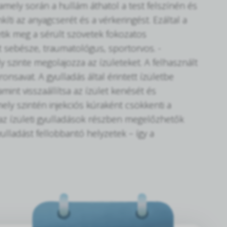
 amely során a hullám áthatol a test felszínén és
kíti az anyagcserét és a vérkeringést. Ezáltal a
etik meg a sérült szövetek fokozatos
nt sebésze, traumatológus, sportorvos. -
y szinte megolajozza az ízületeket. A felhasznált
nsavat. A gyulladás által érintett ízületbe
int visszaállítsa az ízület kenését és
mely szintén injekciós kúraként csökkenti a
y az ízületi gyulladások részben megelőzhetők
lladást fellobbantó helyzetek – így a