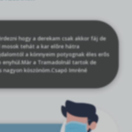
kérdezni hogy a derekam csak akkor fáj de
 mosok tehát a kar elõre hátra
jdalomtól a könnyeim potyognak éles erõs
m enyhül.Màr a Tramadolnál tartok de
 is nagyon köszönöm.Csapó Imréné