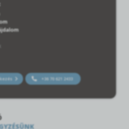
:
lom
ájdalom
k
tkezés
+36 70 621 2433
Ó
EGYZÉSÜNK