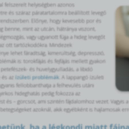
al felszerelt helyiségben azonos
re és száraz páratartalomra beállított levegő
 rendszerben. Előnye, hogy kevesebb por és
ng benne, mint az utcán, hátránya viszont,
légmozgás, vagy ugyanott fújja a hideg levegőt
az ott tartózkodókra. Mindezek
ye lehet fáradtság, kimerültség, depresszió,
blémák is: torokfájás és fejfájás mellett gyakori
a petefészek- és hüvelygyulladás, a libidó
 és az
ízületi problémák
. A lappangó ízületi
gyanis fellobbanthatja a felhevülés utáni
nyirkos hideghatás pedig fokozza az
st és – görcsöt, ami szintén fájdalomhoz vezet. Vagyis a
betegségeket azoknál, akik egyébként is hajlamosak err
hetünk, ha a légkondi miatt fájna