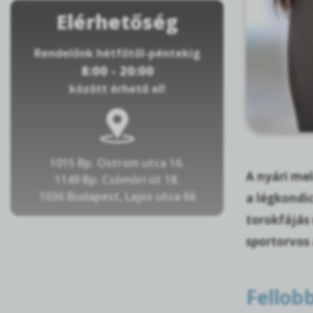
Elérhetőség
Rendelőnk hétfőtől-péntekig
8:00 - 20:00
között érhető el!
1015 Bp. Ostrom utca 16.
A nyári me
1149 Bp. Csömöri út 18.
1036 Budapest, Lajos utca 66
a légkondi
torokfájás 
sportorvos 
Fellob