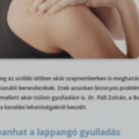
leg az utóbbi időben akár szeptemberben is meghatá
cionáló berendezések. Ezek azonban bizonyos problém
mellett akár ízületi gyulladást is. Dr. Páll Zoltán,
a kezelési lehetőségekről beszélt.
banhat a lappangó gyulladás