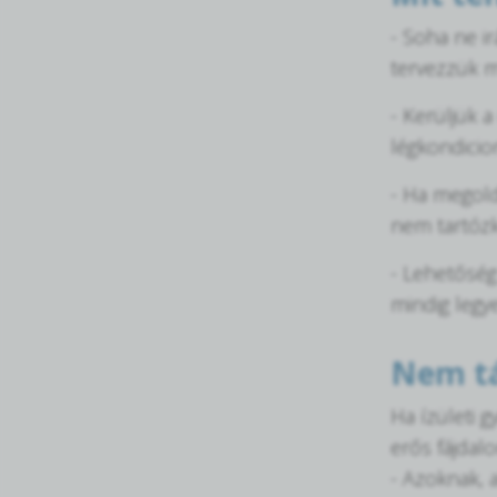
- Soha ne i
tervezzük m
- Kerüljük 
légkondicion
- Ha megold
nem tartózk
- Lehetőség
mindig legy
Nem tá
Ha ízületi 
erős fájdal
- Azoknak, 