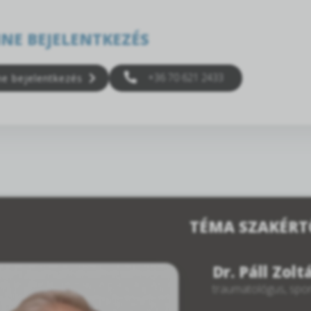
NE BEJELENTKEZÉS
+36 70 621 2433
ne bejelentkezés
TÉMA SZAKÉRT
Dr. Páll Zolt
traumatológus, spor