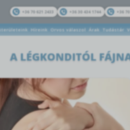
+36 70 621 2433
+36 30 434 1744
+36 70
kterületeink
Híreink
Orvos válaszol
Árak
Tudástár
V
A LÉGKONDITÓL FÁJNA