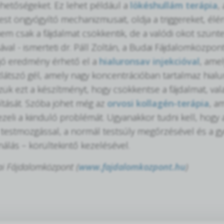
lehetőségeket. Ez lehet például a
lökéshullám terápia
,
test öngyógyító mechanizmusait, oldja a triggereket, élén
em csak a fájdalmat csökkentik, de a valódi okot szünt
ával - ismerteti dr. Páll Zoltán, a Budai Fájdalomközpo
jó eredmény érhető el a
hialuronsav injekcióval
, amel
látszó gél, amely nagy koncentrációban tartalmaz hialuro
ük ezt a készítményt, hogy csökkentse a fájdalmat, valam
pítását. Szóba jöhet még az
orvosi kollagén-terápia
, a
kezeli a kiinduló problémát. Ugyanakkor tudni kell, hog
testmozgással, a normál testsúly megőrzésével és a gyu
nálás – körültekintő kezelésével.
ai Fájdalomközpont (
www.fajdalomkozpont.hu
)