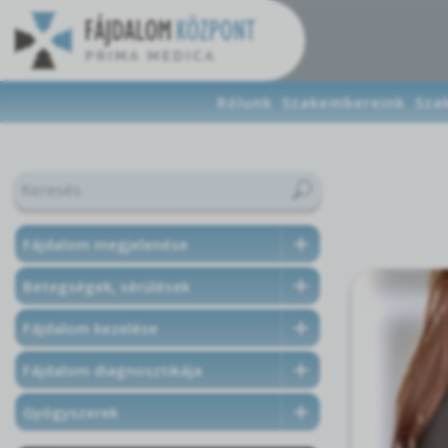
Rólunk
Szakembereink
Sza
Fájdalom megjelenése
Betegségek, sérülések
Fájdalom kezelése
Fájdalom diagnosztikája
Gyógyszerek