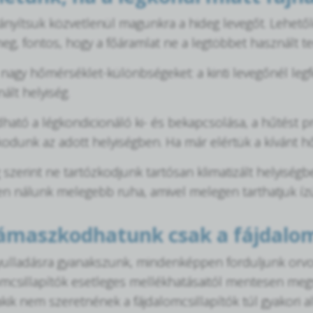
rányítsuk közvetlenül magunkra a hideg levegőt. Lehet
eg, fontos, hogy a főáramlat ne a legtöbbet használt te
a nagy hőmérséklet-különbségeket: a kinti levegőnél leg
ált helyiség.
ható a légkondicionáló ki- és bekapcsolása, a hűtést pr
odunk az adott helyiségben. Ha már elértük a kívánt hő
 szerint ne tartózkodjunk tartósan klimatizált helyiség
en nálunk melegebb ruha, amivel melegen tarthatjuk ízü
maszkodhatunk csak a fájdalom
gyulladásra gyanakszunk, mindenképpen forduljunk orv
omcsillapítók esetleges mellékhatásaitól mentesen me
akik nem szeretnének a fájdalomcsillapítók túl gyakori 