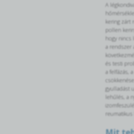
A légkondiv
hőmérséklet
kering zárt
pollen keri
hogy nincs 
a rendszer 
következmén
és testi pro
a felfázás, 
csökkenése
gyulladást u
lehűlés, a 
izomfeszülé
reumatikus 
Mit te