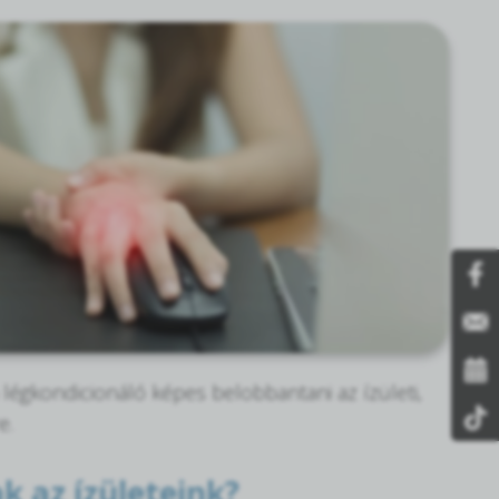
 légkondicionáló képes belobbantani az ízületi,
e.
k az ízületeink?