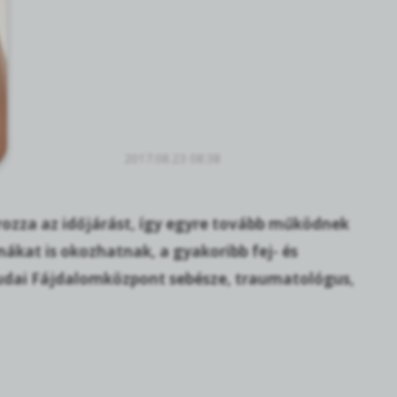
2017.08.23 08:38
rozza az időjárást, így egyre tovább működnek
ákat is okozhatnak, a gyakoribb fej- és
 a Budai Fájdalomközpont sebésze, traumatológus,