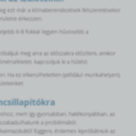
őleg ezt már a klímaberendezések felszerelésekor
rületre érkezzen.
feljebb 6-8 fokkal legyen hűvösebb a
óbáljuk meg arra az időszakra időzíteni, amikor
mérsékletet, kapcsoljuk ki a hűtést.
ben. Ha ez elkerülhetetlen (például munkahelyen),
leteinket.
csillapítókra
oshoz, mert így gyorsabban, hatékonyabban, az
gszabadulhatunk a problémától.
alkalmazásától függeni, érdemes kipróbálniuk az