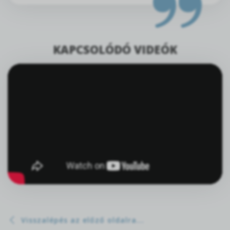
KAPCSOLÓDÓ VIDEÓK
Visszalépés az előző oldalra...