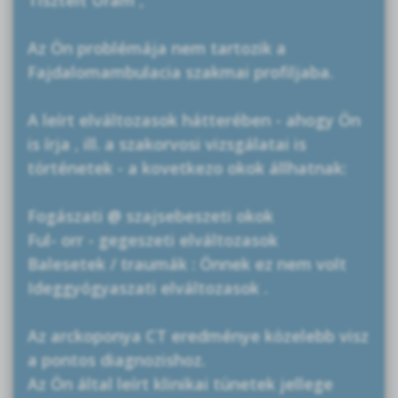
Az Ön problémája nem tartozik a
Fajdalomambulacia szakmai profiljaba.
A leírt elváltozasok hátterében - ahogy Ön
is írja , ill. a szakorvosi vizsgálatai is
történetek - a kovetkezo okok állhatnak:
Fogászati @ szajsebeszeti okok
Ful- orr - gegeszeti elváltozasok
Balesetek / traumák : Önnek ez nem volt
Ideggyógyaszati elváltozasok .
Az arckoponya CT eredménye közelebb visz
a pontos diagnozishoz.
Az Ön által leírt klinikai tünetek jellege