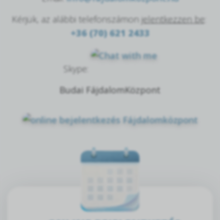
Kérjük, az alábbi telefonszámon
jelentkezzen be
:
+36 (70) 621 2433
Skype:
Budai FájdalomKözpont