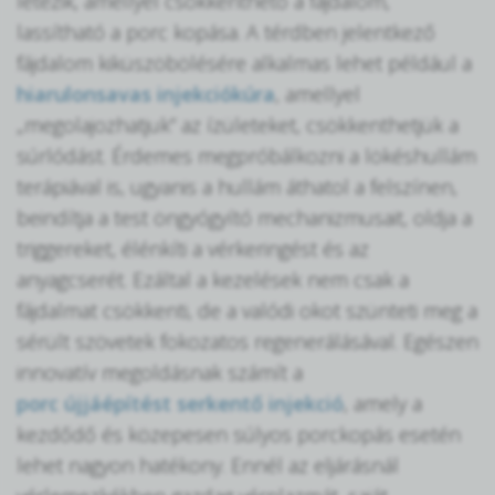
létezik, amellyel csökkenthető a fájdalom,
lassítható a porc kopása. A térdben jelentkező
fájdalom kiküszöbölésére alkalmas lehet például a
hiarulonsavas injekciókúra
, amellyel
„megolajozhatjuk” az ízületeket, csökkenthetjük a
súrlódást. Érdemes megpróbálkozni a lökéshullám
terápiával is, ugyanis a hullám áthatol a felszínen,
beindítja a test öngyógyító mechanizmusait, oldja a
triggereket, élénkíti a vérkeringést és az
anyagcserét. Ezáltal a kezelések nem csak a
fájdalmat csökkenti, de a valódi okot szünteti meg a
sérült szövetek fokozatos regenerálásával. Egészen
innovatív megoldásnak számít a
porc újjáépítést serkentő injekció
, amely a
kezdődő és közepesen súlyos porckopás esetén
lehet nagyon hatékony. Ennél az eljárásnál