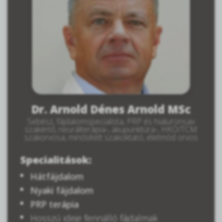
Dr. Arnold Dénes Arnold MSc
Sebész, fájdalomspecialista, PRP és hialuronsav
szakértő, neurálterápia-, akupunktúra-, HKO/TCM
szakorvosa, minősített szakoktató, életmód orvos
Specialitások:
Hátfájdalom
Nyaki fájdalom
PRP terápia
Hosszú ideje fennálló fájdalmak