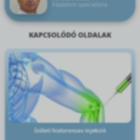
Fájdalom specialista
KAPCSOLÓDÓ OLDALAK
Ízületi hialuronsav injekció