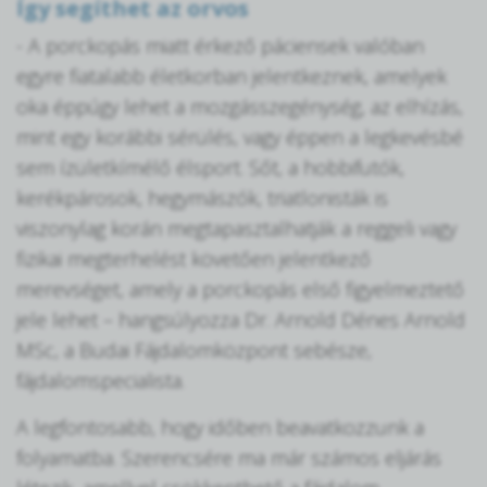
Így segíthet az orvos
- A porckopás miatt érkező páciensek valóban
egyre fiatalabb életkorban jelentkeznek, amelyek
oka éppúgy lehet a mozgásszegénység, az elhízás,
mint egy korábbi sérülés, vagy éppen a legkevésbé
sem ízületkímélő élsport. Sőt, a hobbifutók,
kerékpárosok, hegymászók, triatlonisták is
viszonylag korán megtapasztalhatják a reggeli vagy
fizikai megterhelést követően jelentkező
merevséget, amely a porckopás első figyelmeztető
jele lehet – hangsúlyozza Dr. Arnold Dénes Arnold
MSc, a Budai Fájdalomközpont sebésze,
fájdalomspecialista.
A legfontosabb, hogy időben beavatkozzunk a
folyamatba. Szerencsére ma már számos eljárás