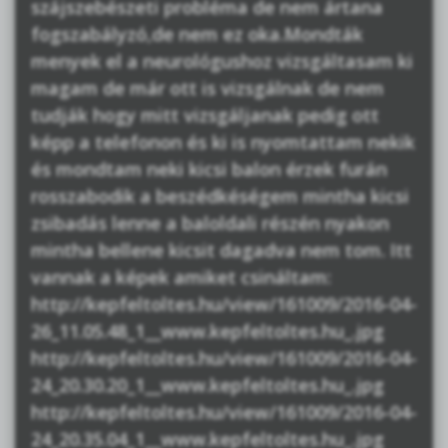
szájszebészeti probléma de nem ártana
fogszabályzó,de nem ez oka.Mondták
menyek el a neurológushoz vizsgáltasam ki
magam de már ott is vizsgálnak de nem
tudják hogy mitt vizsgáljanak pedig ott
képp a telefonon és ki is nyomtattam nekik
és mondtam neki kicsi balon érzek furán
rosszabodik a beszédkéségem mintha kicsi
zsibadás lenne a baloldali részén nyakon
mintha bellene kicsit dagadva nem tom. Itt
vannak a képek amiket csináltam:
http://kepfeltoltes.hu/view/161009/2016-04-
26_11.05.48_1__www.kepfeltoltes.hu_.jpg
http://kepfeltoltes.hu/view/161009/2016-04-
24_20.30.20_1__www.kepfeltoltes.hu_.jpg
http://kepfeltoltes.hu/view/161009/2016-04-
24_20.35.04_1__www.kepfeltoltes.hu_.jpg