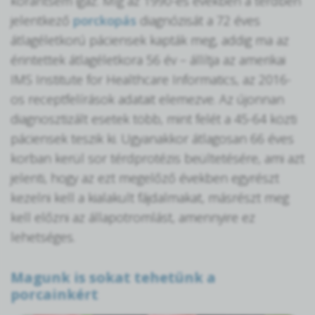
korántsem igaz. Míg az 1990-es években a térdben
jelentkező
porckopás
diagnózisát a 72 éves
átlagéletkorú páciensek kapták meg, addig ma az
érintettek átlagéletkora 56 év – állítja az amerikai
IMS Institute for Healthcare Informatics, az 2016-
os receptfelírások adatait elemezve. Az újonnan
diagnosztizált esetek több, mint felét a 45-64 közti
páciensek teszik ki. Ugyanakkor átlagosan 66 éves
korban kerül sor térdprotézis beültetésére, ami azt
jelenti, hogy az ezt megelőző években egyrészt
kezelni kell a kialakult fájdalmakat, másrészt meg
kell előzni az állapotromlást, amennyire ez
lehetséges.
Magunk is sokat tehetünk a
porcainkért