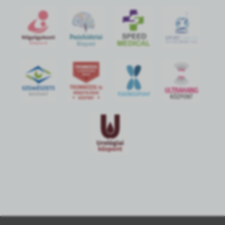
S
POR
T
O
R
V
OS
I
KÖ
ZPON
T