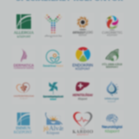
jó
Alvás
IMMUN
KÖZPONT
Központ