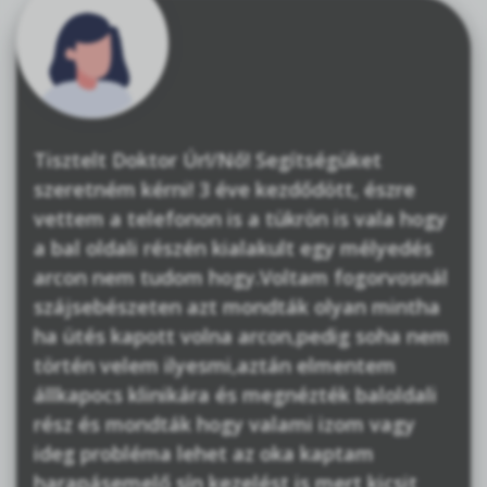
Tisztelt Doktor Úr!/Nő! Segítségüket
szeretném kérni! 3 éve kezdődött, észre
vettem a telefonon is a tükrön is vala hogy
a bal oldali részén kialakult egy mélyedés
arcon nem tudom hogy.Voltam fogorvosnál
szájsebészeten azt mondták olyan mintha
ha ütés kapott volna arcon,pedig soha nem
történ velem ilyesmi,aztán elmentem
állkapocs klinikára és megnézték baloldali
rész és mondták hogy valami izom vagy
ideg probléma lehet az oka kaptam
harapásemelő sín kezelést is mert kicsit