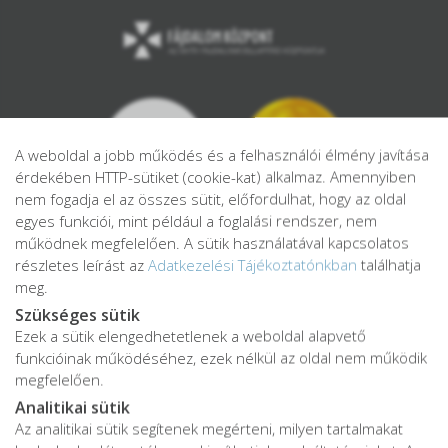
A weboldal a jobb működés és a felhasználói élmény javítása
érdekében HTTP-sütiket (cookie-kat) alkalmaz. Amennyiben
nem fogadja el az összes sütit, előfordulhat, hogy az oldal
egyes funkciói, mint például a foglalási rendszer, nem
működnek megfelelően. A sütik használatával kapcsolatos
részletes leírást az
Adatkezelési Tájékoztatónkban
találhatja
meg.
Szükséges sütik
Ezek a sütik elengedhetetlenek a weboldal alapvető
Adatkezelési tájékoztató
funkcióinak működéséhez, ezek nélkül az oldal nem működik
Adatvédelmi tájékoztató
megfelelően.
ÁSZF
Analitikai sütik
Impresszum
Az analitikai sütik segítenek megérteni, milyen tartalmakat