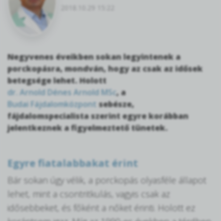
2018.10.29 15:22
Negyvenes éveikben sokan legyintenek a
porckopásra, mondván, hogy az csak az idősek
betegsége lehet. Holott
dr. Arnold Dénes Arnold MSc
, a
Budai Fájdalomközpont
sebésze,
fájdalomspecialista szerint egyre korábban
jelentkeznek a figyelmeztető tünetek.
Egyre fiatalabbakat érint
Bár sokan úgy vélik, a porckopás olyasféle állapot
lehet, mint a csontritkulás, vagyis csak az
idősebbeket, és főként a nőket érinti. Holott ez