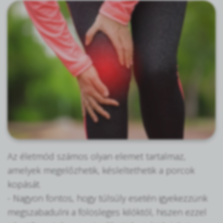
Az életmód számos olyan elemet tartalmaz,
amelyek megelőzhetik, késleltethetik a porcok
kopását.
- Nagyon fontos, hogy túlsúly esetén igyekezzünk
megszabadulni a fölösleges kilóktól, hiszen ezzel