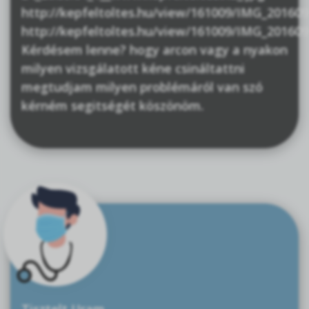
http://kepfeltoltes.hu/view/161009/IMG_20160
http://kepfeltoltes.hu/view/161009/IMG_20160
Kérdésem lenne? hogy arcon vagy a nyakon
milyen vizsgálatott kéne csináltattni
megtudjam milyen problémáról van szó
kérném segitségét köszönöm.
Tisztelt Uram ,