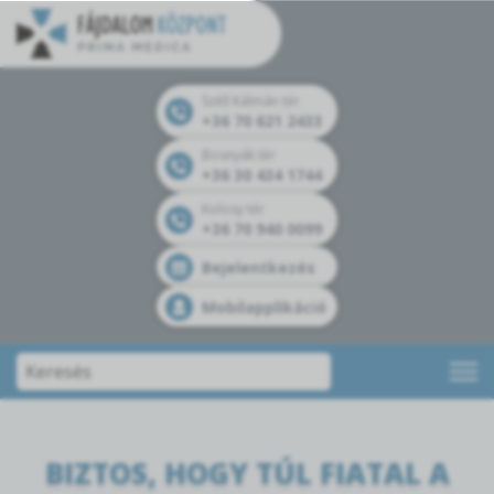
Széll Kálmán tér
+36 70 621 2433
Bosnyák tér
+36 30 434 1744
Kolosy tér
+36 70 940 0099
Bejelentkezés
Mobilapplikáció
BIZTOS, HOGY TÚL FIATAL A