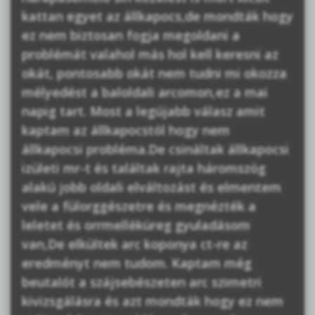
kattan egyet az állkapocs,de mondták hogy
ez nem biztosan fogja megoldani a
problémát valahol más hol kell keresni az
okát, pontosabb okát nem tudni mi okozza
mélyedést a baloldali arcomon,ez a mai
napig tart. Most a legújabb válasz amit
kaptam az állkapocstól hogy nem
állkapocsi probléma.De csináltak állkapocsi
izületi mr-t és találtak rajta háromszög
alakú jobb oldali elváltozást és elmentem
vele a fülorggészetre és megnézték a
leletet és orrmelléküreg gyuladásom
van,De elkültek arc koponya ct-re az
eredményt nem tudom. Kaptam még
beutalót a szájsebészeten arc szimetri
kivizsgálásra és azt mondták hogy ez nem