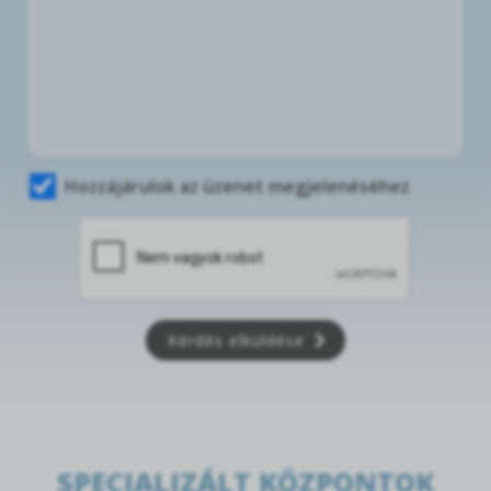
Hozzájárulok az üzenet megjelenéséhez
Kérdés elküldése
SPECIALIZÁLT KÖZPONTOK