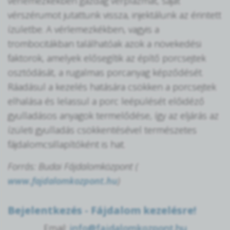
vérlemezkékben gazdag vérplazmát, saját
vérszérumot jutattunk vissza, injektálunk az érintett
ízületbe. A vérlemezkékben, vagyis a
trombocitákban találhatóak azok a növekedési
faktorok, amelyek elősegítik az építő porcsejtek
osztódását, a rugalmas porcanyag képződését.
Ráadásul a kezelés hatására csökken a porcsejtek
elhalása és lelassul a porc leépülését előidéző
gyulladásos anyagok termelődése, így az eljárás az
ízületi gyulladás csökkentésével természetes
fájdalomcsillapítóként is hat.
Forrás: Budai Fájdalomközpont (
www.fajdalomkozpont.hu
)
Bejelentkezés - Fájdalom kezelésre!
Email:
info@fajdalomkozpont.hu