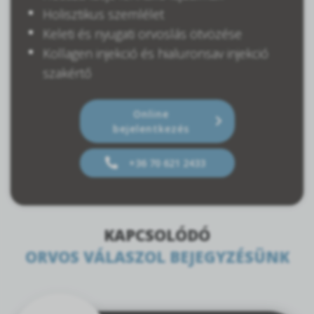
Holisztikus szemlélet
Keleti és nyugati orvoslás ötvözése
Kollagen injekció és hialuronsav injekció
szakértő
Online
bejelentkezés
+36 70 621 2433
KAPCSOLÓDÓ
ORVOS VÁLASZOL BEJEGYZÉSÜNK