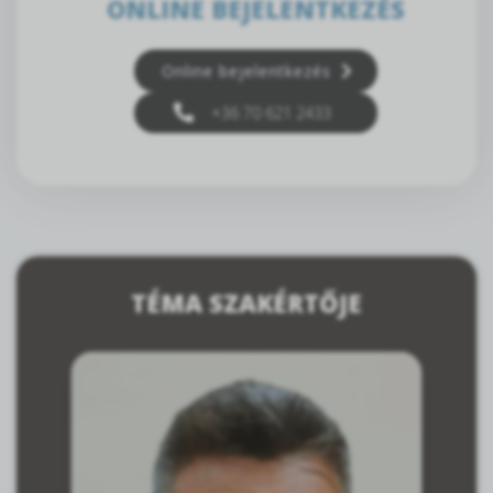
ONLINE BEJELENTKEZÉS
Online bejelentkezés
+36 70 621 2433
TÉMA SZAKÉRTŐJE