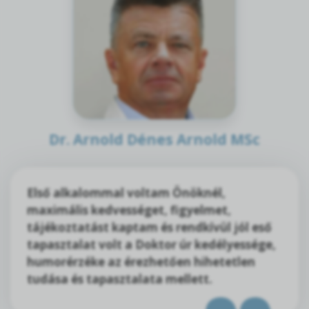
Dr. Arnold Dénes Arnold MSc
Első alkalommal voltam Önöknél,
maximális kedvességet, figyelmet,
tájékoztatást kaptam és rendkívül jól eső
tapasztalat volt a Doktor úr kedélyessége,
humorérzéke az érezhetően hihetetlen
tudása és tapasztalata mellett.