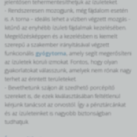
jelentősen tehermentesíthetjük az ízületeket.
- Rendszeresen mozogjunk, még fájdalom esetén
is. A torna – ideális lehet a vízben végzett mozgás -
kitűnő az enyhébb ízületi fájdalmak kezelésében.
Megelőzésképpen és a kezelésben is kiemelt
szerepű a szakember irányításával végzett
funkcionális
gyógytorna
, amely segít megerősíteni
az ízületek körüli izmokat. Fontos, hogy olyan
gyakorlatokat válasszunk, amelyek nem rónak nagy
terhet az érintett területeket.
- Bevethetünk szájon át szedhető porcépítő
szereket is, de ezek kiválasztásában feltétlenül
kérjünk tanácsot az orvostól. Így a pénztárcánkat
és az ízületeinket is nagyobb biztonságban
tudhatjuk.