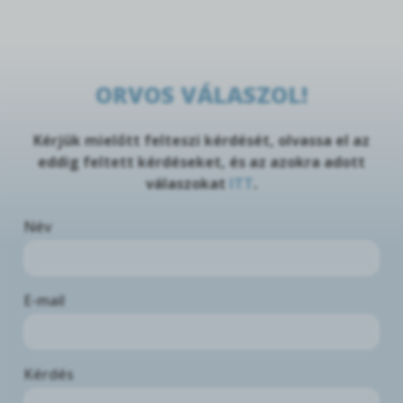
ORVOS VÁLASZOL!
Kérjük mielőtt felteszi kérdését, olvassa el az
eddig feltett kérdéseket, és az azokra adott
válaszokat
ITT
.
Név
E-mail
Kérdés