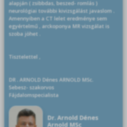
alapján ( zsibbdas, beszed- romlás )
neurológiai további kivizsgálást javaslom .
Amennyiben a CT lelet eredménye sem
egyértelmű , arckoponya MR vizsgálat is
szoba jöhet .
Tisztelettel ,
DR . ARNOLD Dénes ARNOLD MSc.
Sebesz- szakorvos
Fájdalomspecialista
Dr. Arnold Dénes
Arnold MSc