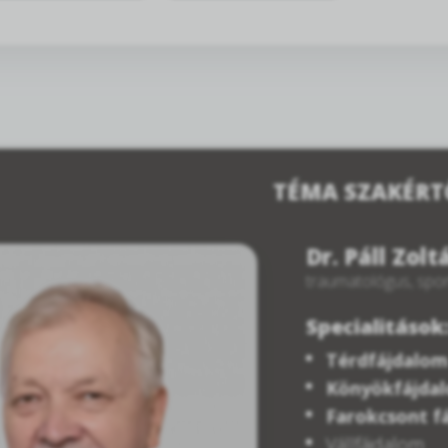
TÉMA SZAKÉRT
Dr. Páll Zolt
traumatológus, spor
Specialitások
Térdfájdalom
Könyökfájda
Farokcsont f
Vállfájdalom