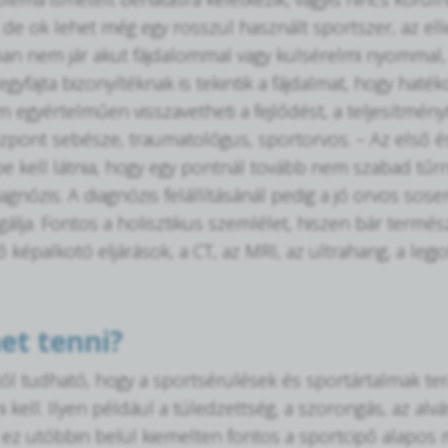
, de ok lehet még egy rosszul használt sportszer, az el
an nem jár akut fájdalommal vagy külsérelmi nyommal, s
gyfajta bizonyítéknak is tekintik a fájdalmat, hogy hat
 egyértelműen visszavetheti a fejlődést, a teljesítményt
pont sebésze, traumatológus, sportorvos. – Az első é
e kell látnia, hogy egy pontnál tovább nem szabad tűrn
iagnózis. A diagnózis felállításánál pedig a jó orvos so
gálja. Fontos a holisztikus szemlélet, hiszen bár termés
 képalkotó eljárások, a CT, az MRI, az ultrahang, a leg
et tenni?
tól tudható, hogy a sportsérülések és sportártalmak ter
i kell. Ilyen például a túledzettség, a szorongás, az a
 ez utóbbin belül kiemelten fontos a sportcipő alapos