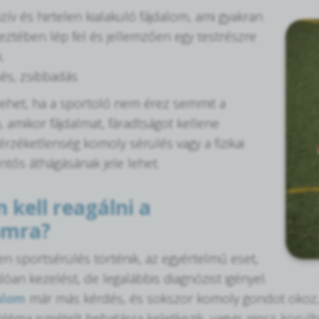
zív és hirtelen kialakuló fájdalom, ami gyakran
eztében lép fel és jellemzően egy testrészre
.
és, zsibbadás
lehet, ha a sportoló nem érez semmit a
, amikor fájdalmat, fáradtságot kellene
érzéketlenség komoly sérülés vagy a fizikai
ntős áthágásának jele lehet.
 kell reagálni a
omra?
n sportsérülés történik, az egyértelmű eset,
lóan kezelést, de legalábbis diagnózist igényel.
alom
már más kérdés, és sokszor komoly gondot okoz, 
léma ismételt behatásra keletkezik, vagyis nincs körülh