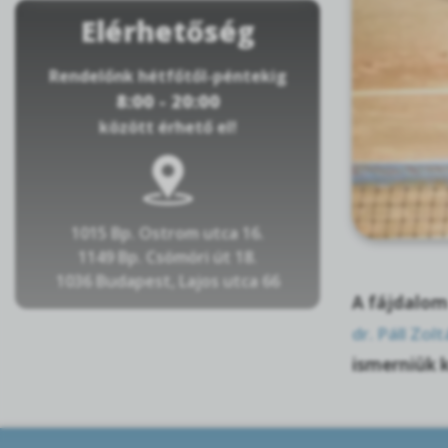
Elérhetőség
Rendelőnk hétfőtől-péntekig
8:00 - 20:00
között érhető el!
1015 Bp. Ostrom utca 16.
1149 Bp. Csömöri út 18.
1036 Budapest, Lajos utca 66
A fájdalom 
dr. Páll Zol
ismerniük k