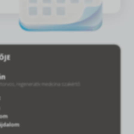
ŐJE
án
torvos, regeneratív medicina szakértő
:
lom
ájdalom