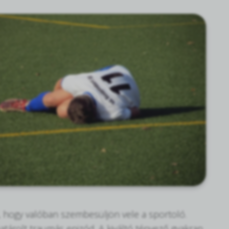
hogy valóban szembesüljön vele a sportoló.
atárolt traumás epizód. A kiváltó tényező gyakran