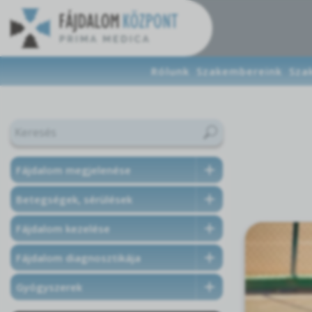
Rólunk
Szakembereink
Sza
Fájdalom megjelenése
Betegségek, sérülések
Fájdalom kezelése
Fájdalom diagnosztikája
Gyógyszerek