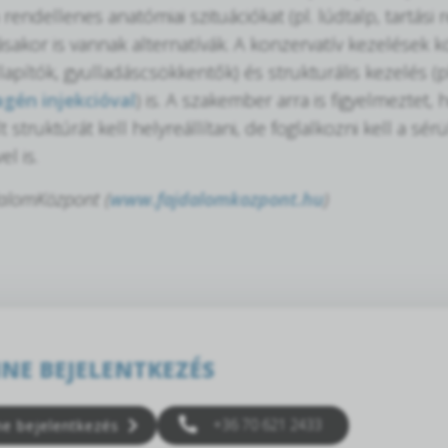
rendellenes anatómiai szituációkat (pl. lúdtalp, tartási r
sakor is vannak alternatívák. A konzervatív kezelések k
lapítók, gyulladáscsökkentők) és strukturális kezelés (p
agén injekcióval
) is. A szakember arra is figyelmeztet
t struktúrát kell helyreállítani, de foglalkozni kell a sér
l is.
dalomKözpont (
www.fajdalomkozpont.hu
)
NE BEJELENTKEZÉS
+36 70 621 2433
ne bejelentkezés