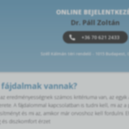
ONLINE BEJELENTKEZ
Dr. Páll Zoltán
+36 70 621 2433
Széll Kálmán téri rendelő - 1015 Budapest,
 fájdalmak vannak?
az eredményességnek számos kritériuma van, az egyik a 
rete. A fájdalommal kapcsolatban is tudni kell, mi az a 
jesítményt és mi az, amikor már orvoshoz kell fordulni. 
 és diszkomfort érzet