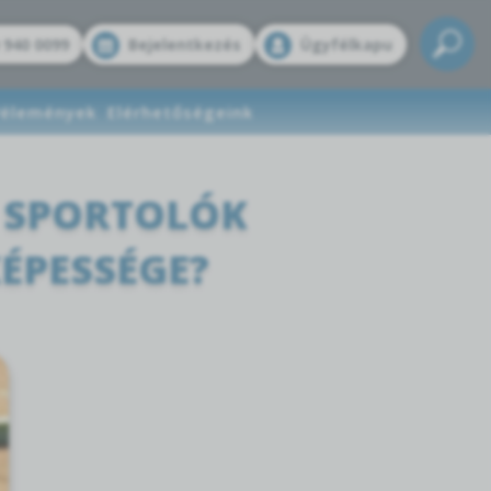
 940 0099
Bejelentkezés
Ügyfélkapu
élemények
Elérhetőségeink
 SPORTOLÓK
ÉPESSÉGE?