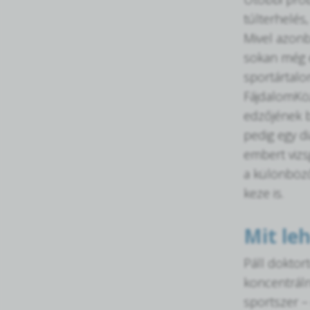
túlterhelés
Mivel azonb
sokan még e
sportártalom
FájdalomKöz
edzőjének b
pedig egy d
embert vizs
a különböző
keze is.
Mit leh
Páll doktor
koncentráln
sportszer –