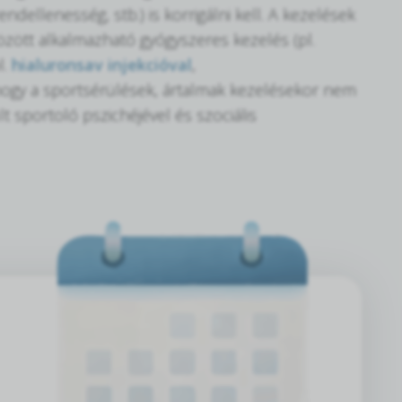
endellenesség, stb.) is korrigálni kell. A kezelések
özött alkalmazható gyógyszeres kezelés (pl.
l.
hialuronsav injekcióval
,
, hogy a sportsérülések, ártalmak kezelésekor nem
ült sportoló pszichéjével és szociális