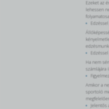
Ezeket az é
lehessen ne
folyamatosan
Edzéssel 
Állóképessé
kényelmetle
edzésmunka 
Edzéssel 
Ha nem sérü
számlájára 
Figyelme
Amikor a ne
sportoló mé
megfelelően
Jelentős 