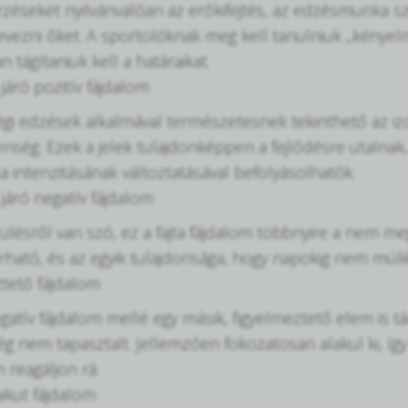
rzéseket nyilvánvalóan az erőkifejtés, az edzésmunka s
vezni őket. A sportolóknak meg kell tanulniuk „kénye
 tágítaniuk kell a határaikat.
járó pozitív fájdalom
gi edzések alkalmával természetesnek tekinthető az i
nség. Ezek a jelek tulajdonképpen a fejlődésre utalnak,
intenzitásának változtatásával befolyásolhatók.
járó negatív fájdalom
lésről van szó, ez a fajta fájdalom többnyire a nem meg
írható, és az egyik tulajdonsága, hogy napokig nem múlik
ztető fájdalom
gatív fájdalom mellé egy másik, figyelmeztető elem is tá
g nem tapasztalt. Jellemzően fokozatosan alakul ki, így
 reagáljon rá.
akut fájdalom