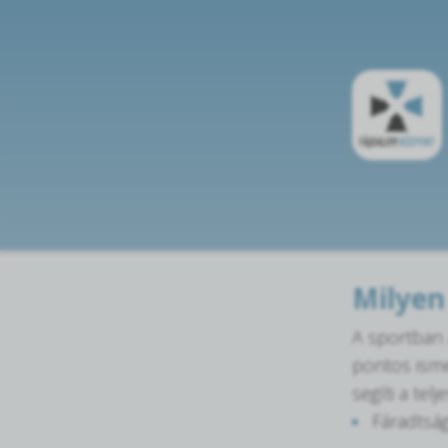
Milyen
A sportban 
pontos isme
segíti a tel
Fáradtság