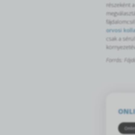
részeként a 
megválasztá
fájdalomcsil
orvosi koll
csak a sérül
környezetéve
Forrás: Fáj
ONLI
Onli