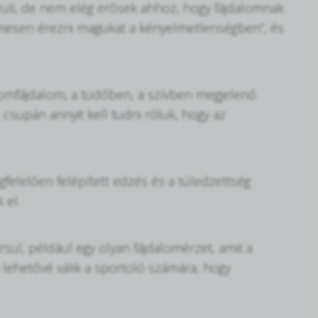
züli, de nem elég erősek ahhoz, hogy fájdalomnak
lmesen érezni magukat a kényelmetlenségben”, és
zomfájdalom, a tüdőben, a szívben megjelenő
 csupán annyit kell tudni róluk, hogy az
felelően felépített edzés és a túledzettség
 el.
rsul, például egy olyan fájdalomérzet, amit a
 lehetővé válik a sportoló számára, hogy