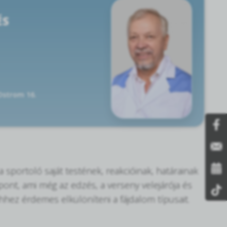
ÉS
 Ostrom 16.
sportoló saját testének, reakcióinak, határainak
pont, ami még az edzés, a verseny velejárója és
Ehhez érdemes elkülöníteni a fájdalom típusait.