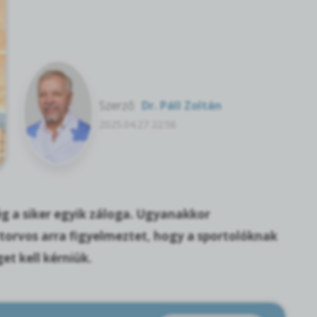
Szerző:
Dr. Páll Zoltán
2025.04.27 22:56
ég a siker egyik záloga. Ugyanakkor
torvos arra figyelmeztet, hogy a sportolóknak
et kell kérniük.