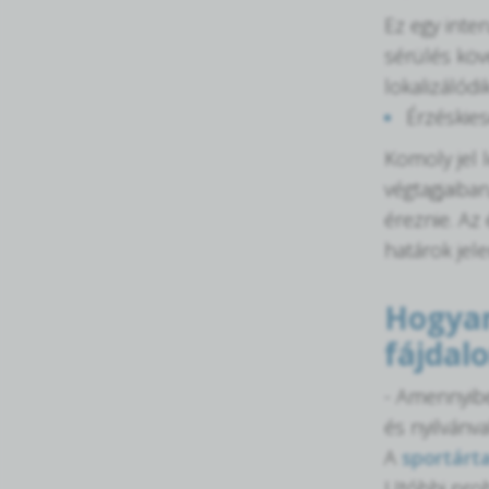
Ez egy inten
sérülés köv
lokalizálódik
Érzéskies
Komoly jel 
végtagjaiban
éreznie. Az 
határok jele
Hogyan
fájdal
- Amennyibe
és nyilvánva
A
sportárt
Utóbbi prob