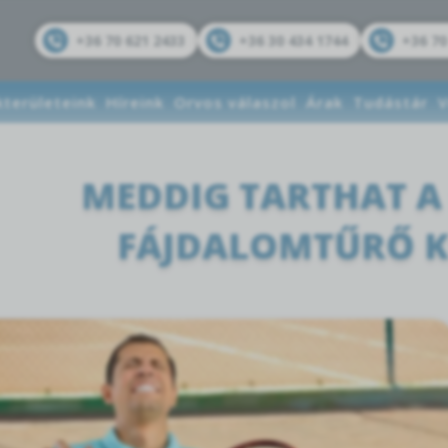
+36 70 621 2433
+36 30 434 1744
+36 70
kterületeink
Híreink
Orvos válaszol
Árak
Tudástár
V
MEDDIG TARTHAT A
FÁJDALOMTŰRŐ K