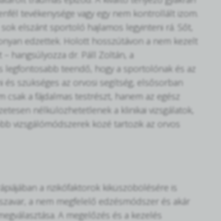
lenfél tevékenysége vagy egy nem kontrollált izom.
ok elszánt sportoló hajlamos legyinteni rá. Sőt,
ékonyan edzettek. Holott hosszútávon a nem kezelt
 – hangsúlyozza dr. Páll Zoltán, a
s legfontosabb teendő, hogy a sportolónak és az
i és szükséges az orvosi segítség, elsősorban
sem csak a fájdalmas testrészt, hanem az egész
zetesen nélkülözhetetlenek a klinikai vizsgálatok,
jobb vizsgálómódszerek közé tartozik az orvos
ápiájában a rizikófaktorok kiküszöbölésére is
lvászavar, a nem megfelelő edzésmódszer és akár
 megválasztása. A megelőzés és a kezelés