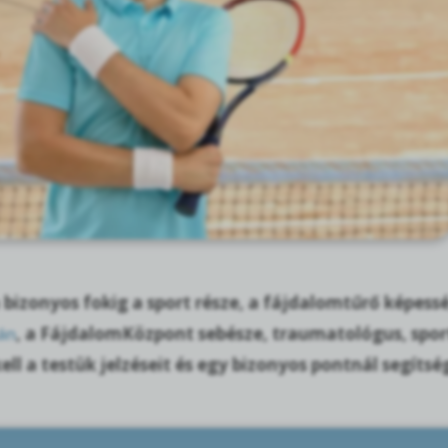
bizonyos fokig a sport része, a fájdalomtűrő képess
tán
, a FájdalomKözpont sebésze, traumatológus, spor
ell a testük jelzéseit és egy bizonyos pontnál segítség