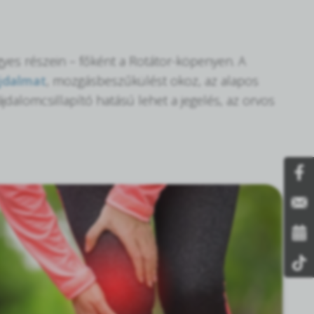
egyes részein – főként a Rotátor-köpenyen. A
jdalmat
, mozgásbeszűkülést okoz, az alapos
jdalomcsillapító hatású lehet a jegelés, az orvos