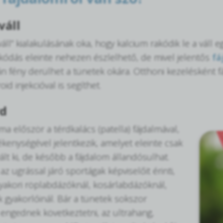
váll
áll” kialakulásának oka, hogy kalcium rakódik le a váll 
kódás eleinte nehezen észlelhető, de mivel jelentős
fá
án fény derülhet a tünetek okára. Otthoni kezelésként fá
oid injekcióval is segíthet.
rd
a először a térdkalács (patella) fájdalmával,
enységével jelentkezik, amelyet eleinte csak
ált ki, de később a fájdalom állandósulhat.
z ugrással járó sportágak képviselőit érinti,
gyakori röplabdázóknál, kosárlabdázóknál,
gyakorlóinál. Bár a tünetek sokszor
 engednek következtetni, az ultrahang,