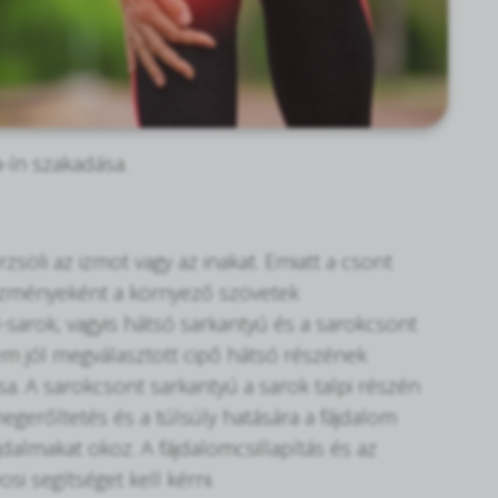
a-ín szakadása.
zsöli az izmot vagy az inakat. Emiatt a csont
kezményeként a környező szövetek
-sarok, vagyis hátsó sarkantyú és a sarokcsont
nem jól megválasztott cipő hátsó részének
ása. A sarokcsont sarkantyú a sarok talpi részén
 megerőltetés és a túlsúly hatására a fájdalom
jdalmakat okoz. A fájdalomcsillapítás és az
si segítséget kell kérni.