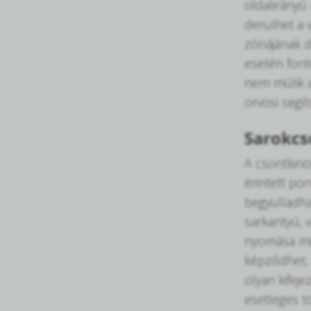
oldalirányú
derülhet a v
zónájának d
esetén fonto
nem múlik 
orvosi segít
Sarokcs
A csontkinöv
érintett po
begyulladha
sarkantyú, 
nyomása miat
képződhet,
olyan kifej
esetleges tö