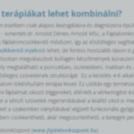
 terápiákat lehet kombinálni?
 esetben csak alapos kivizsgálásra és diagnózisra épü
t - ismerteti dr. Arnold Dénes Arnold MSc, a Fájdalomkö
 fájdalomcsökkentő módszer, így az elsődleges segítsé
sökkentő injekció
lehet, de fontos hosszabb távon is 
élzottan megválasztott kollagén készítmények kúraszerű
ely megtalálható a porcokban, ízületekben, ínakban és
ődleges szöveteinek struktúráját. Ez a kezelés 4-6 alk
kalom lökéshullám terápia követ. Ez utóbbi egy természe
i fájdalmat okozó triggereket, élénkíti a vérkeringést é
de a sérült szövetek regenerálásával a kiváltó okot is m
t a szakember irányításával végzett funkcionális gyógy
en csökkenthető, akár megszüntethető, a betegek ped
dalomKözpont (
www.fajdalomkozpont.hu
)