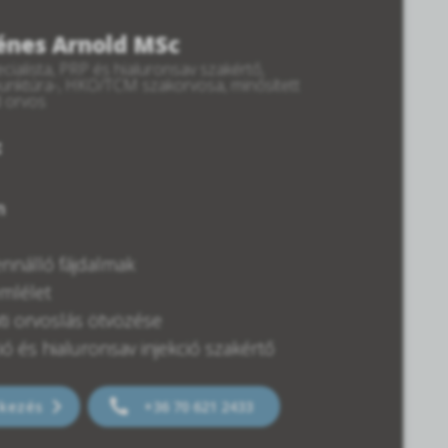
Dénes Arnold MSc
cialista, PRP és hialuronsav szakértő,
punktúra-, HKO/TCM szakorvosa, minősített
d orvos
:
m
ennálló fájdalmak
emlélet
ti orvoslás ötvözése
ió és hialuronsav injekció szakértő
tkezés
+36 70 621 2433