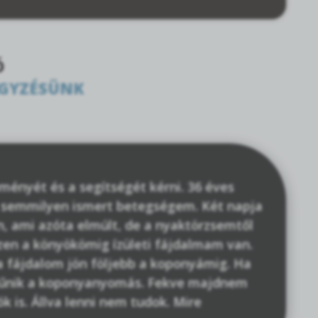
Ó
EGYZÉSÜNK
ményét és a segítségét kérni. 36 éves
s semmilyen ismert betegségem. Két napja
, ami azóta elmúlt, de a nyaktörzsemtől
szen a könyökömig ízületi fájdalmam van.
 a fájdalom jön följebb a koponyámig. Ha
zűnik a koponyanyomás. Fekve majdnem
k is. Állva lenni nem tudok. Mire