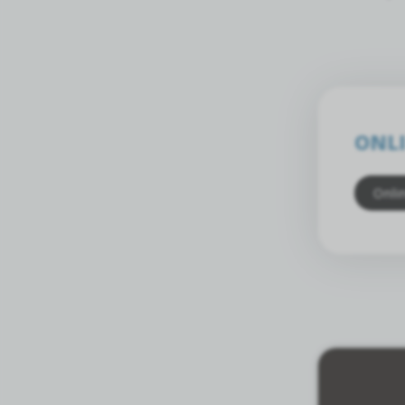
ONLI
Onli