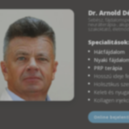
Dr. Arnold 
Sebész, fájdalomspe
neurálterápia-, aku
szakoktató, életmó
Specialitások
Hátfájdalom
Nyaki fájdalo
PRP terápia
Hosszú ideje f
Holisztikus sz
Keleti és nyuga
Kollagen injekc
Online bejelen