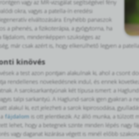
 röntgen vagy az MR-vizsgálat segítségével fény
alódi okra, vagyis a patella-ín eredési
egeneratív elváltozására. Enyhébb panaszok
s a pihenés, a fizikoterápia, a gyógytorna, ha
a fájdalom, mindenképpen szükséges az
ség, már csak azért is, hogy elkerülhető legyen a patell
onti kinövés
ések a test azon pontjain alakulnak ki, ahol a csont dör
ntja rendellenes növekedésnek indul, és ennek követ
tnak. A saroksarkantyúnak két típusa ismert: a Haglund
vagyis talpi sarkantyú. A Haglund-sarok igen gyakran a 
t alakul ki, ezt jelezheti a sarok kipirosodása, gyullad
 a
fájdalom
is ott jelentkezik. Az álló munka, a túlzott
ezett lehet, hogy a betegnek szinte minden lépés nagy fá
rés vagy daganat kizárása végett is minél előbb szakorvo