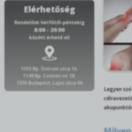
Elérhetőség
Rendelőnk hétfőtől-péntekig
8:00 - 20:00
között érhető el!
1015 Bp. Ostrom utca 16.
1149 Bp. Csömöri út 18.
1036 Budapest, Lajos utca 66
Legyen szó 
célraveze
akupunktőr
Milyen