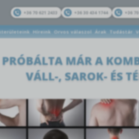
+36 70 621 2433
+36 30 434 1744
+36 70
kterületeink
Híreink
Orvos válaszol
Árak
Tudástár
V
PRÓBÁLTA MÁR A KOMB
VÁLL-, SAROK- ÉS 