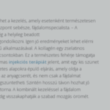
lhet a kezelés, amely esetenként természetesen
zpont sebésze, fájdalomspecialista. – A
g a helyileg beadott
gondolkozni. Igen jó eredményeket lehet elérni
 alkalmazásával. A kollagén egy zselatinos
 csontokban. Ez a természetes fehérje támogatja
almas
injekciós terápiát
jelent, amit egy kis szünet
tes alapokra épülő eljárás, amely oldja a
s az anyagcserét, és nem csak a fájdalmat
egszüntetheti. Szintén hosszú távon hozhat jó
torna. A kombinált kezeléssel a fájdalom
ig visszakaphatják a szabad mozgás örömét.