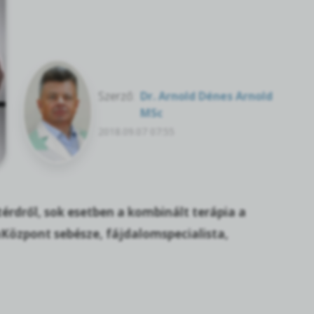
Szerző:
Dr. Arnold Dénes Arnold
MSc
2018.09.07 07:55
térdről, sok esetben a kombinált terápia a
mKözpont sebésze, fájdalomspecialista,