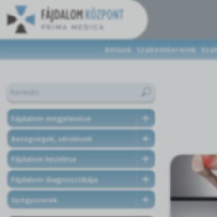
Rólunk
Szakembereink
Sza
Fájdalom megjelenése
Betegségek, sérülések
Fájdalom kezelése
Fájdalom diagnosztikája
Gyógyszerek