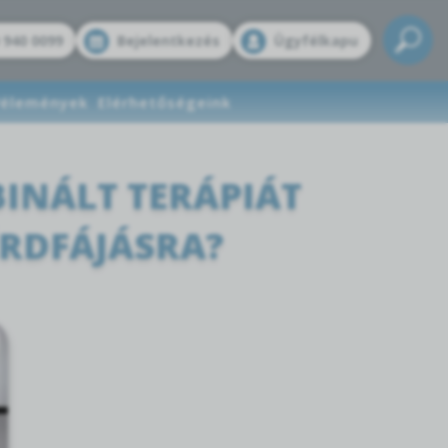
 940 0099
Bejelentkezés
Ügyfélkapu
élemények
Elérhetőségeink
INÁLT TERÁPIÁT
TÉRDFÁJÁSRA?