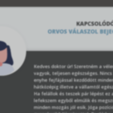
KAPCSOLÓD
ORVOS VÁLASZOL BEJ
Kedves doktor úr! Szeretném a véle
vagyok, teljesen egészséges. Ninc
enyhe fejfájással kezdődött minden
hátközépig illetve a vállamtól egé
Ha felállok és teszek pár lépést ez
lefekszem egyből elmúlik és megs
minden mozgás jól esik. Jóga pozíció