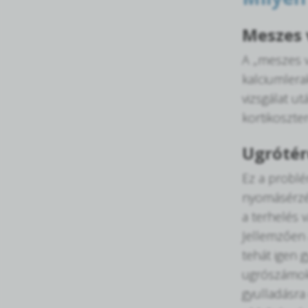
Meszes 
A „meszes v
kalciumlera
vizsgálat ut
kortikoszter
Ugróté
Ez a problém
nyomásérzék
a terhelés v
Jellemzően a
tehát igen 
ugrószámok 
gyulladásra