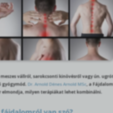
meszes vállról, sarokcsonti kinövésről vagy ún. ugró
tő gyógymód.
Dr. Arnold Dénes Arnold MSc
, a Fájdalo
 elmondja, milyen terápiákat lehet kombinálni.
 fájdalomról van szó?