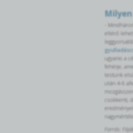
Milyen
- Mindhárom
eltérő lehe
leggyorsabb
gyulladásc
ugyanis a c
fehérje, am
testünk els
után 4-6 al
mozgásszerv
csökkenti, 
eredményeke
nagymértékb
Forrás: Fáj