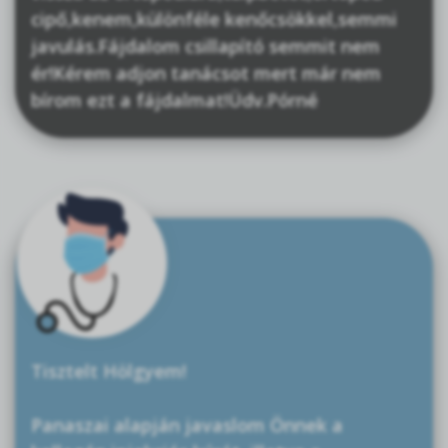
cipő,kenem,különféle kenőcsökkel,semmi
javulás.Fájdalom csillapító semmit nem
ér!Kérem adjon tanácsot mert már nem
bírom ezt a fájdalmat!Üdv.Pórné
Tisztelt Hölgyem!
Panaszai alapján javaslom Önnek a