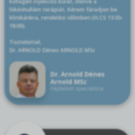
kollagén injekciós kúrát, illetve a
lökéshullám terápiát. Kérem fáradjon be
klinikánkra, rendelési időmben (H,CS 13:30-
18:00).
Tisztelettel,
Dr. ARNOLD Dénes ARNOLD MSc
Dr. Arnold Dénes
Arnold MSc
Fájdalom specialista