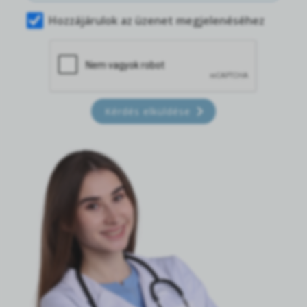
Hozzájárulok az üzenet megjelenéséhez
Kérdés elküldése