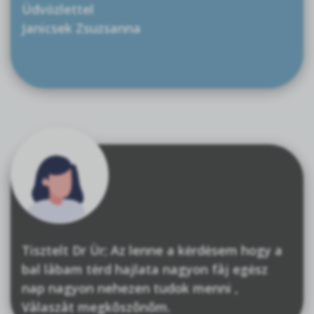
Üdvözlettel
Janicsek Zsuzsanna
Tisztelt Dr Ùr; Az lenne a kėrdėsem hogy a
bal låbam tėrd hajlata nagyon fåj egėsz
nap nagyon nehezen tudok menni ,
Vålaszåt megkõszõnõm.