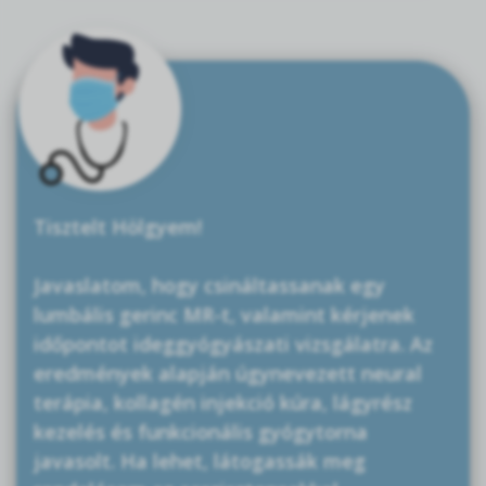
Tisztelt Hölgyem!
Javaslatom, hogy csináltassanak egy
lumbális gerinc MR-t, valamint kérjenek
időpontot ideggyógyászati vizsgálatra. Az
eredmények alapján úgynevezett neural
terápia, kollagén injekció kúra, lágyrész
kezelés és funkcionális gyógytorna
javasolt. Ha lehet, látogassák meg