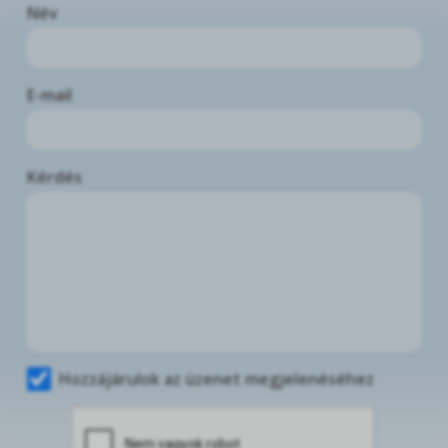
Név
E-mail
Kérdés
Hozzájárulok az üzenet megjelenéséhez