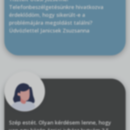
Telefonbeszélgetésünkre hivatkozva
érdeklődöm, hogy sikerült-e a
problémájára megoldást találni?
Üdvözlettel Janicsek Zsuzsanna
Szép estét. Olyan kérdésem lenne, hogy