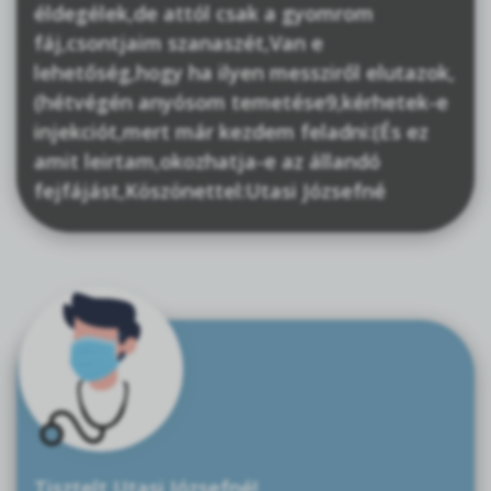
éldegélek,de attól csak a gyomrom
fáj,csontjaim szanaszét,Van e
lehetőség,hogy ha ilyen messziről elutazok,
(hétvégén anyósom temetése9,kérhetek-e
injekciót,mert már kezdem feladni:(És ez
amit leirtam,okozhatja-e az állandó
fejfájást,Köszönettel:Utasi Józsefné
Tisztelt Utasi Józsefné!