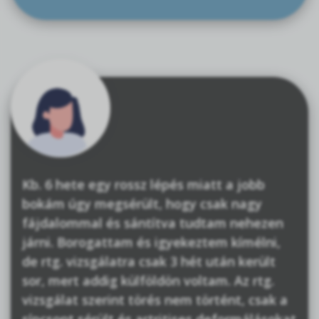
Kb. 6 hete egy rossz lépés miatt a jobb
bokám úgy megsérült, hogy csak nagy
fájdalommal és sántítva tudtam nehezen
járni. Borogattam és igyekeztem kímélni,
de rtg. vizsgálatra csak 3 hét után került
sor, mert addig külföldön voltam. Az rtg.
vizsgálat szerint törés nem történt, csak a