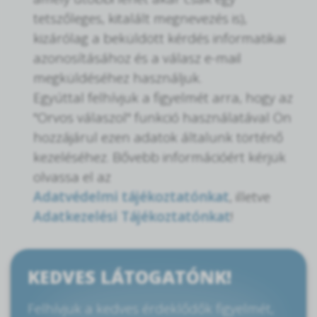
tetszőleges, kitalált megnevezés is),
kizárólag a beküldött kérdés informatikai
azonosításához és a válasz e-mail
megküldéséhez használjuk.
Egyúttal felhívjuk a figyelmét arra, hogy az
"Orvos válaszol" funkció használatával Ön
hozzájárul ezen adatok általunk történő
kezeléséhez. Bővebb információért kérjük
olvassa el az
Adatvédelmi tájékoztatónkat
, illetve
Adatkezelési Tájékoztatónkat
!
KEDVES LÁTOGATÓNK!
Felhívjuk a kedves érdeklődők figyelmét,