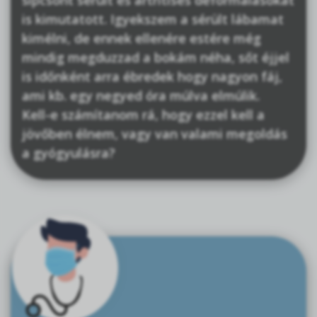
sípcsont sérült és artritises deformálásokat
is kimutatott. Igyekszem a sérült lábamat
kimélni, de ennek ellenére estére még
mindig megduzzad a bokám néha, sőt éjjel
is időnként arra ébredek hogy nagyon fáj,
ami kb. egy negyed óra múlva elmúlik.
Kell-e számítanom rá, hogy ezzel kell a
jövőben élnem, vagy van valami megoldás
a gyógyulásra?