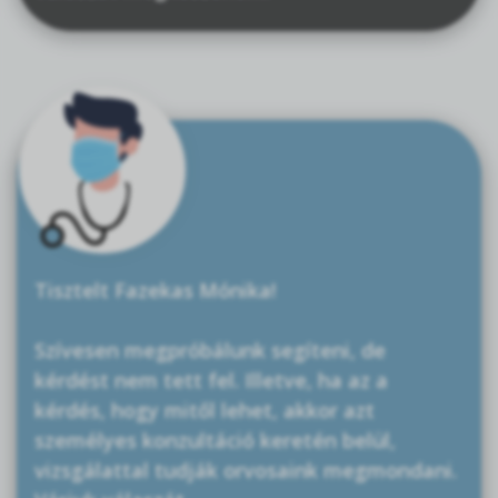
Tisztelt Fazekas Mónika!
Szívesen megpróbálunk segíteni, de
kérdést nem tett fel. Illetve, ha az a
kérdés, hogy mitől lehet, akkor azt
személyes konzultáció keretén belül,
vizsgálattal tudják orvosaink megmondani.