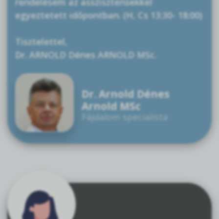
rendelésem az asszisztensekkel
egyeztetett időpontban. (H, Cs 13:30- 18:00)
Tisztelettel,
Dr. ARNOLD Dénes ARNOLD MSc.
Dr. Arnold Dénes
Arnold MSc
Fájdalom specialista