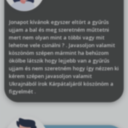
Jonapot kívánok egyszer eltört a gyűrűs
ujjam a bal és meg szeretném műttetni
mert nem olyan mint a többi vagy mit
lehetne vele csinálni ? . Javasoljon valamit
köszönöm szépen mármint ha behúzom
ökölbe látszik hogy lejjebb van a gyűrűs
ujjam és nem szeretném hogy így nézzen ki
kérem szépen javasoljon valamit
Ukrajnából írok Kárpátaljáról köszönöm a
figyelmét .