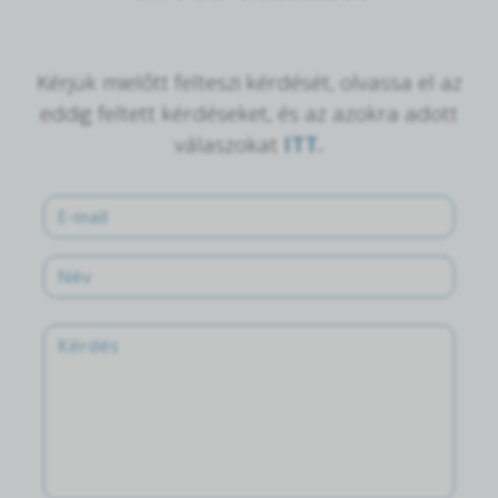
Kérjük mielőtt felteszi kérdését, olvassa el az
eddig feltett kérdéseket, és az azokra adott
válaszokat
ITT.