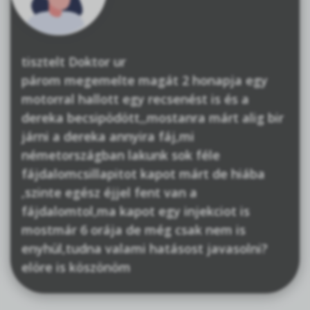
tisztelt Doktor ur
párom megemelte magát 2 honapja egy
motorral hallott egy recsenést is és a
dereka becsipödött,,mostanra márt alig bir
járni a dereka annyira fáj,mi
németországban lakunk sok féle
fájdalomcsillapitot kapot márt de hiába
,szinte egész éjjel fent van a
fájdalomtol,ma kapot egy injekciot is
mostmár 6 orája de még csak nem is
enyhül,tudna valami hatásost javasolni?
elöre is köszönöm