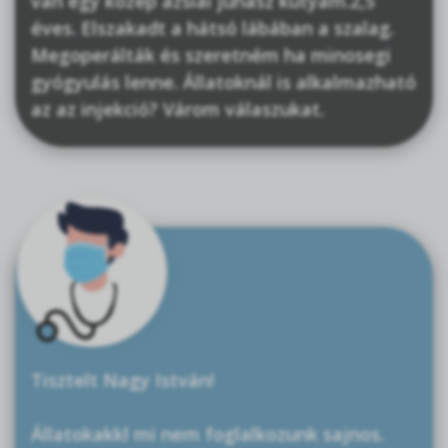
van egy közép ázsiai juhász kutyám.2,5
éves. Elszakadt a hátsó lábában a szalag.
Megoperálták és szeretném ha minosegi
gyógyulás lenne. Állatoknál is alkalmazható
az az injekció? Várom válaszukat.
Tisztelt Nagy István!
Állatokakkl mi nem foglalkozunk sajnos.