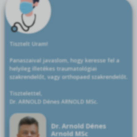
Tisztelt Uram!
Panaszaival javaslom, hogy keresse fel a
helyileg illetékes traumatológiai
szakrendelőt, vagy orthopaed szakrendelőt.
Tisztelettel,
Dr. ARNOLD Dénes ARNOLD MSc.
Dr. Arnold Dénes
Arnold MSc