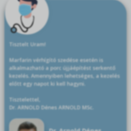
Tisztelt Uram!
Marfarin vérhígító szedése esetén is
alkalmazható a porc újjáépítést serkentő
kezelés. Amennyiben lehetséges, a kezelés
előtt egy napot ki kell hagyni.
Tisztelettel,
Dr. ARNOLD Dénes ARNOLD MSc.
Dr. Arnold Dénes