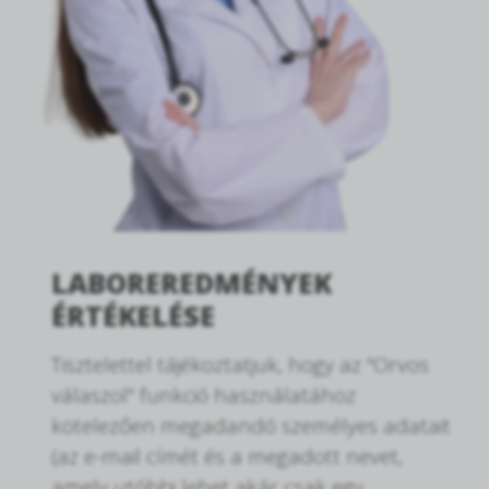
LABOREREDMÉNYEK
ÉRTÉKELÉSE
Tisztelettel tájékoztatjuk, hogy az "Orvos
válaszol" funkció használatához
kötelezően megadandó személyes adatait
(az e-mail címét és a megadott nevet,
amely utóbbi lehet akár csak egy