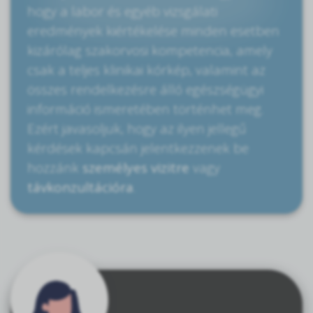
hogy a labor és egyéb vizsgálati
eredmények kiértékelése minden esetben
kizárólag szakorvosi kompetencia, amely
csak a teljes klinikai kórkép, valamint az
összes rendelkezésre álló egészségügyi
információ ismeretében történhet meg.
Ezért javasoljuk, hogy az ilyen jellegű
kérdések kapcsán jelentkezzenek be
hozzánk
személyes vizitre
vagy
távkonzultációra
.