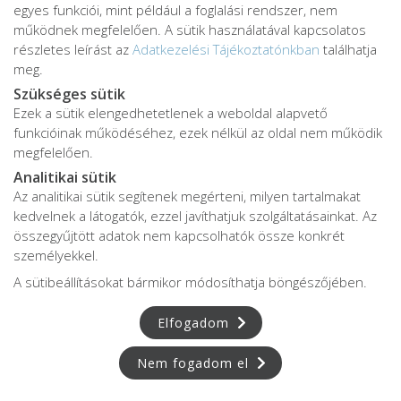
egyes funkciói, mint például a foglalási rendszer, nem
működnek megfelelően. A sütik használatával kapcsolatos
részletes leírást az
Adatkezelési Tájékoztatónkban
találhatja
meg.
Szükséges sütik
Ezek a sütik elengedhetetlenek a weboldal alapvető
funkcióinak működéséhez, ezek nélkül az oldal nem működik
megfelelően.
jó
Alvás
IMMUN
KÖZPONT
Központ
Analitikai sütik
Az analitikai sütik segítenek megérteni, milyen tartalmakat
kedvelnek a látogatók, ezzel javíthatjuk szolgáltatásainkat. Az
összegyűjtött adatok nem kapcsolhatók össze konkrét
személyekkel.
S
POR
T
O
R
V
OS
I
KÖ
ZPON
T
A sütibeállításokat bármikor módosíthatja böngészőjében.
Elfogadom
Nem fogadom el