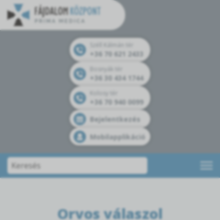
Széll Kálmán tér
+36 70 621 2433
Bosnyák tér
+36 30 434 1744
Kolosy tér
+36 70 940 0099
Bejelentkezés
Mobilapplikáció
Orvos válaszol