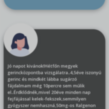
Jó napot kivánok!Hétfőn megyek
gerincközpontba vizsgálatra..4,5éve iszonyú
gerinc és mindkét lábba sugárzó
fájdalmam még 10percre sem múlik
el..Érdklődnék,mivel 20éve minden nap
fejfájással kelek-fekszek,semmilyen
gyógyszer nemhaszná,50mg-os Ralgenon