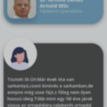
Arnold MSc
Fájdalom specialista
Tisztelt Dr.Úr!.Már évek óta van
sarkantyú,csont kinövés a sarkamban,de
ennyire még sose fájt,s főleg nem ilyen
hosszú ideig.Több mint egy fél éve járok
vissza az ortopédiára,talpbetét,ortopéd