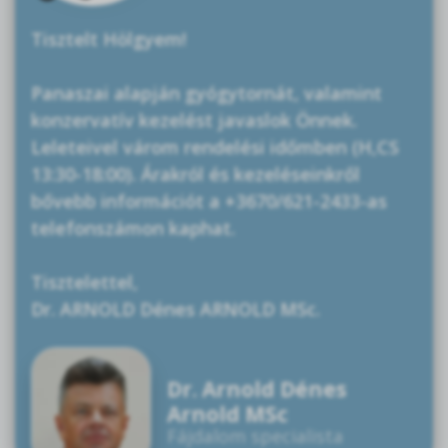
Tisztelt Hölgyem!
Panaszai alapján gyógytornát, valamint
konzervatív kezelést javaslok Önnek.
Leleteivel várom rendelési időmben (H,CS
13:30-18:00). Árakról és kezeléseinkről
bővebb információt a +3670/621-2433-as
telefonszámon kaphat.
Tisztelettel,
Dr. ARNOLD Dénes ARNOLD MSc.
Dr. Arnold Dénes
Arnold MSc
Fájdalom specialista