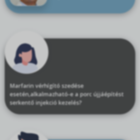
Marfarin vérhígító szedése
esetén,alkalmazható-e a porc újjáépítést
serkentő injekció kezelés?