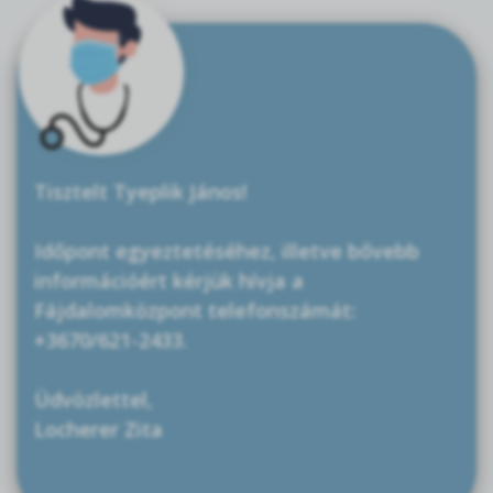
Tisztelt Tyeplik János!
Időpont egyeztetéséhez, illetve bővebb
információért kérjük hívja a
Fájdalomközpont telefonszámát:
+3670/621-2433.
Üdvözlettel,
Locherer Zita