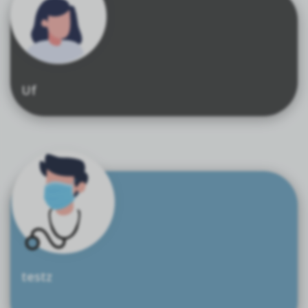
Uf
testz