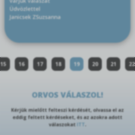
Várjuk válaszát
Üdvözlettel
Janicsek ZSuzsanna
15
16
17
18
19
20
21
22
ORVOS VÁLASZOL!
Kérjük mielőtt felteszi kérdését, olvassa el az
eddig feltett kérdéseket, és az azokra adott
válaszokat
ITT
.