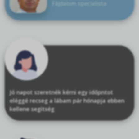
Fájdalom specialista
Jó napot szeretnék kérni egy időpntot
eléggé recseg a lábam pár hónapja ebben
kellene segítség