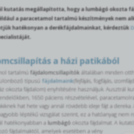
ál kutatás megállapította, hogy a lumbágó okozta fá
éldául a paracetamol tartalmú készítmények nem al
tjük hatékonyan a derékfájdalmainkat, kérdeztük
D
cialistáját.
omcsillapítás a házi patikából
mol tartalmú
fájdalomcsillapítók
általában minden ott
e különböző típusú
fájdalmaink
(fejfájás, fogfájás, izom
z okozta fájdalom) enyhítésére használjuk. Ausztrál k
rendelőkben, 1650 páciens részvételével, paracetamolr
kiknek hat hete vagy annál rövidebb ideje fájt a dereka. 
agyobb léptékű vizsgálat szerint, ez a hatóanyag nem röv
ál hatékonyabban a
lumbágó
okozta fájdalmat. A kutat
kozó fájdalmaktól, amelyek
esetében a vény