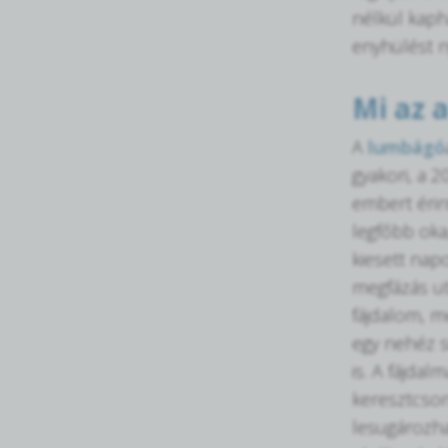
nélkül kaph
enyhülést n
Mi az 
A
lumbágó
gyakori, a 
embert érin
legfőbb oka
kiesett nap
megfázás u
fájdalom, m
egy nehéz s
is. A fájdal
keresztcson
lesugározhat