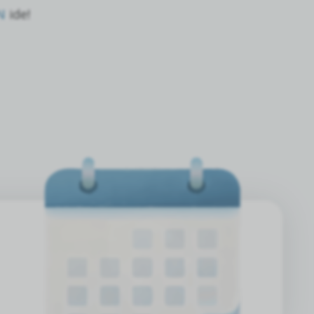
N
ide!