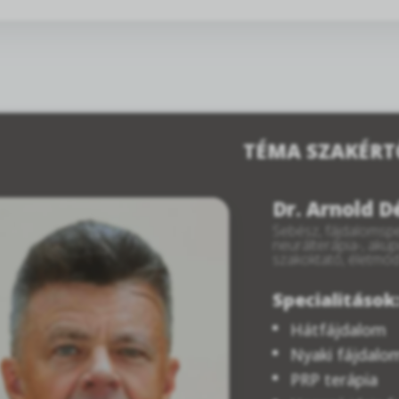
TÉMA SZAKÉRT
Dr. Arnold 
Sebész, fájdalomspe
neurálterápia-, aku
szakoktató, életmó
Specialitások
Hátfájdalom
Nyaki fájdalo
PRP terápia