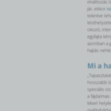
elváltozás 
jár, ekkor
is
tekintve le
testhelyzet
okozó, inten
egyfajta ké
azonban a g
hajlás nehéz
Mi a h
„Tapasztala
hosszabb tá
speciális ö
a fájdalmas
Mivel helyil
nyálkahárty