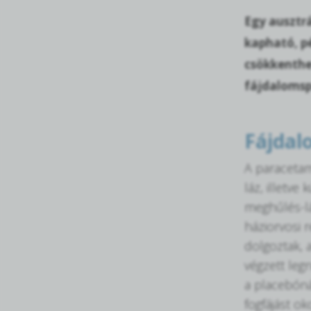
Egy ausztr
kapható, p
csökkenthe
fájdalomspe
Fájdal
A paraceta
láz, illetv
meghűlés-lá
háziorvosi 
dolgoztak, a
végzett legn
a placebón
fogfájást o