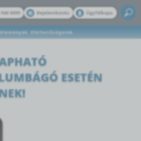
 940 0099
Bejelentkezés
Ügyfélkapu
élemények
Elérhetőségeink
KAPHATÓ
 LUMBÁGÓ ESETÉN
NEK!