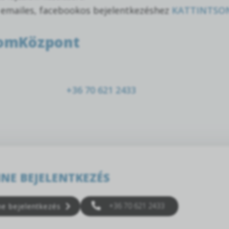
 emailes, facebookos bejelentkezéshez
KATTINTSO
lomKözpont
+36 70 621 2433
NE BEJELENTKEZÉS
+36 70 621 2433
ne bejelentkezés