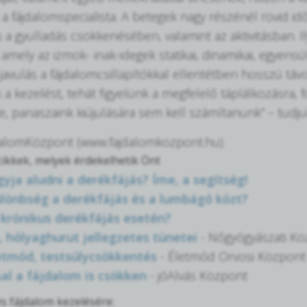
a fájdalomspecialista. A betegek nagy részénél rövid id
s a gyulladás csökkenésében, valamint az aktivitásban. 
 amely az izmok- inak-idegek statikai, dinamikai, egyens
A javulás a fájdalomcsillapítókkal ellentétben hosszú tá
 a kezelést, tehát figyelünk a megfelelő táplálkozásra, 
e, panaszaink kiújulására sem kell számítanunk” – tud
jdalomKözpont (www.fajdalomkozpont.hu)
ikkek, melyek érdekelhetik Önt
ja aludni a derékfájás? Íme, a segítség!
lönbség a derékfájás és a lumbágó közt?
 krónikus derékfájás esetén?
, hólyaghurut jellegzetes tünetei
- Nőgyógyászati K
etmód, testsúlycsökkentés
- Életmód Orvosi Központ
sal a fájdalom is csökken
- jóAlvás Központ
s fájdalom kezelésére: