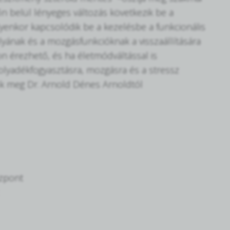
őn belül lényeges változás következik be a
Ilyenkor kapcsolódik be a kezelésbe a funkcionális
úlyának és a mozgásfunkcióknak a visszaállítására
von érezhető, és ha életmódváltással is
folyadékfogyasztásra, mozgásra és a stressz
juk meg Dr. Arnold Dénes Arnoldtól
özpont