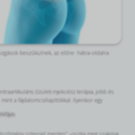
ozgások beszűkülnek, az előre- hátra-oldalra
ntraartikuláris (ízületi injekciós) terápia, jobb és
int a fájdalomcsillapítókkal.
Ilyenkor egy
 készítmény szteroid mentes” –osztja meg szakmai