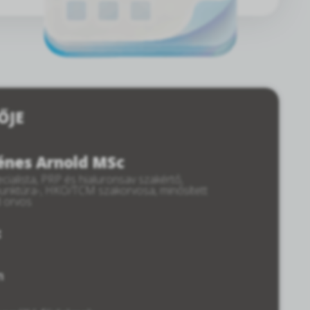
ŐJE
Dénes Arnold MSc
cialista, PRP és hialuronsav szakértő,
punktúra-, HKO/TCM szakorvosa, minősített
d orvos
:
m