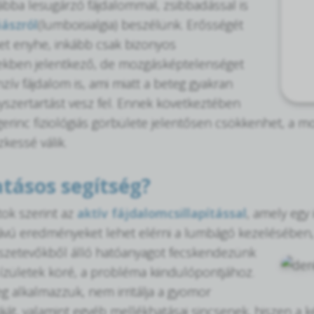
lábba lesugárzó fájdalommal, zsibbadással is
iászról
(lumboisialgia) beszélünk. Erősségét
het enyhe, inkább csak bizonyos
ekben jelentkező, de mozgásképtelenséget
zív fájdalom is, ami miatt a beteg gyakran
nyszertartást vesz fel. Ennek következtében
erinc fiziológiás görbülete jelentősen csökkenhet, a m
kessé válik.
atásos segítség?
tok szerint az
aktív fájdalomcsillapítással
, amely egy i
vú eredményeket lehet elérni a lumbágó kezelésében, m
sszetevőkből álló hatóanyagot fecskendezünk
 ízületek köré, a probléma kiindulópontjához.
eg alkalmazzuk, nem irritálja a gyomor
áját, valamint egyéb mellékhatásai sincsenek, hiszen a