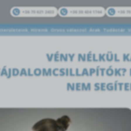
+36 70 621 2433
+36 30 434 1744
+36 70
kterületeink
Híreink
Orvos válaszol
Árak
Tudástár
V
VÉNY NÉLKÜL 
FÁJDALOMCSILLAPÍTÓK?
NEM SEGÍTE