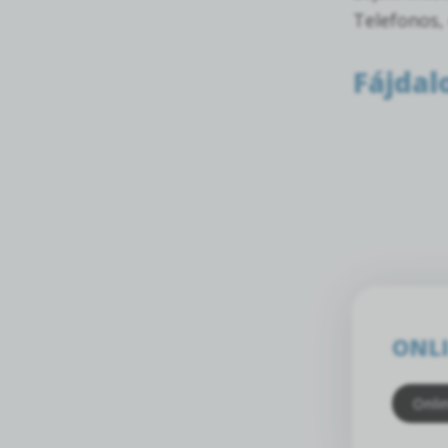
Telefonos,
Fájda
ONLI
Onli