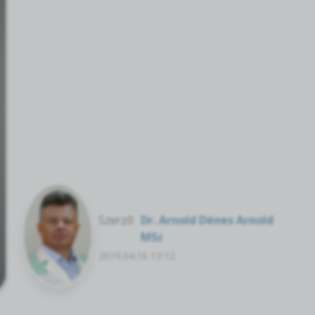
Szerző:
Dr. Arnold Dénes Arnold
MSc
2019.04.16 13:12