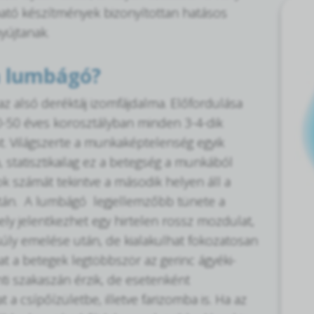
ató készítmények bizonyítottan hatásos
yújtanak.
a lumbágó?
az alsó deréktáj izomfájdalma. Előfordulása
20-50 éves korosztályban minden 3-4-dik
t. Világszerte a munkaképtelenség egyik
, statisztikailag ez a betegség a munkából
ok számát tekintve a második helyen áll a
tán. A lumbágó legjellemzőbb tünete a
ely jelentkezhet egy hirtelen rossz mozdulat,
úly emelése után, de kialakulhat fokozatosan
mat a betegek legtöbbször az gerinc ágyéki-
ti szakaszán érzik, de esetenként
 a csípőízületbe, illetve farizomba is. Ha az