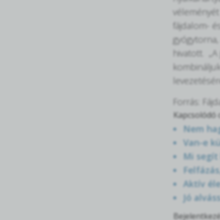
véleményét 
fájdalom- é
gyógytorna,
hivatott. „
kombináljuk
levezetésér
Forrás: Fá
Kapcsolódó c
Nem hagy
Van-e kü
Mi segít
Felfázás
Aktív él
Jó alvás
Bejelentkezé