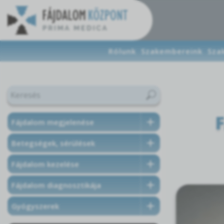
Rólunk
Szakembereink
Sza
Fájdalom megjelenése
Betegségek, sérülések
Fájdalom kezelése
Fájdalom diagnosztikája
Gyógyszerek