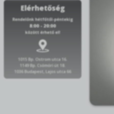
Elérhetőség
Rendelőnk hétfőtől-péntekig
8:00 - 20:00
között érhető el!
1015 Bp. Ostrom utca 16.
1149 Bp. Csömöri út 18.
1036 Budapest, Lajos utca 66