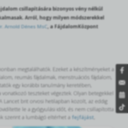
jdalom csillapítására bizonyos vény nélkül
kalmasak. Arról, hogy milyen módszerekkel
r. Arnold Dénes MsC
, a FájdalomKözpont
honban megtalálhatók. Ezeket a készítményeket a
fájdalom, reumás fájdalmak, menstruációs fájdalom,
utatók egy korábbi tanulmány keretében,
a vonatkozó teszteket végeztek. Olyan betegekkel
A Lancet brit orvosi hetilapban közölt, az eddig
idítette le a gyógyulási időt, és nem csillapította
ók szerint a lumbágó eltérhet a
fejfájást
,