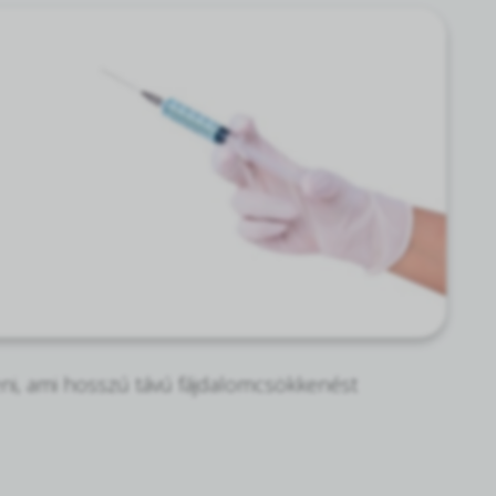
teni, ami hosszú távú fájdalomcsökkenést