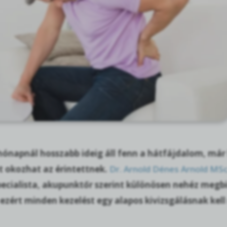
ónapnál hosszabb ideig áll fenn a hátfájdalom, már
t okozhat az érintettnek.
Dr. Arnold Dénes Arnold MS
cialista, akupunktőr szerint különösen nehéz megbir
ezért minden kezelést egy alapos kivizsgálásnak kel