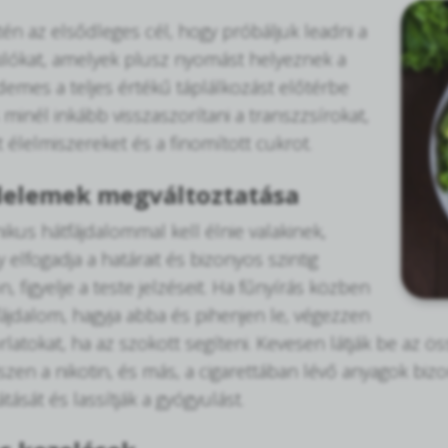
tén az elsődleges cél, hogy próbáljuk leadni a
kilókat, amelyek plusz nyomást helyeznek a
rdemes a teljes értékű táplálkozást előtérbe
 minél inkább visszaszorítani a transzzsírokat,
 élelmiszereket és a finomított cukrot.
elemek megváltoztatása
ikus hátfájdalommal kell élnie valakinek,
 elfogadja a határait és bizonyos szintig
, figyelje a teste jelzéseit. Ha fűnyírás közben
fájdalom, hagyja abba és pihenjen le, végezzen
rlatokat, ha az szokott segíteni. Kevesen látják be az
iszen a nikotin, és más, a cigarettában lévő anyagok bizo
tását és lassítják a gyógyulást.