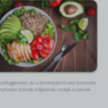
 összefüggéseket, de a dohányzásról való lemondás
nyítottan erősítik a fájdalmat, rontják a szervek