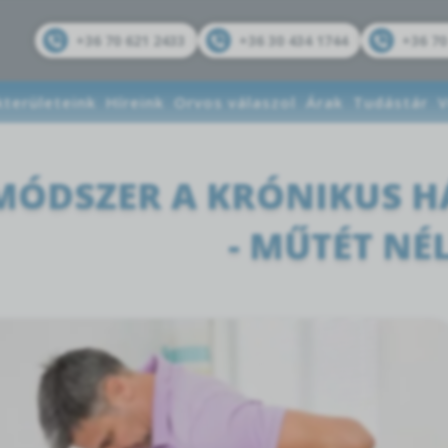
+36 70 621 2433
+36 30 434 1744
+36 70
kterületeink
Híreink
Orvos válaszol
Árak
Tudástár
V
MÓDSZER A KRÓNIKUS H
- MŰTÉT NÉ