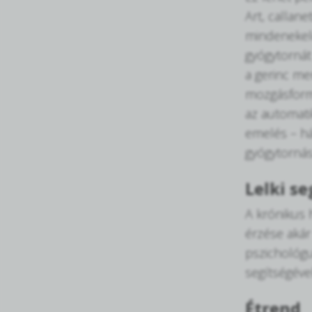
Art, callane
mindenekelő
gyógytornát
a gerinc me
mozgásformá
az automati
emelés – há
gyógytornás
Lelki se
A krónikus h
érzése akár
pszichológu
segítségéve
Étrend