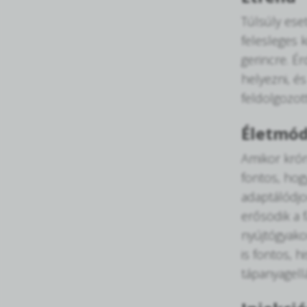
Túlsúly ese
felesleges 
gerincre. É
helyezni, és
feldolgozott
Életmód
Amikor krón
fontos, hogy
adaptálódjon
erősödik a 
nyújtógyako
is fontos, h
tápanyagellá