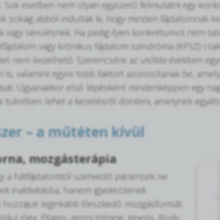
is. Sok esetben nem olyan egyszerű felmutatni egy konkr
 sokáig abból indultak ki, hogy minden fájdalomnak kel
 vagy sérülésnek. Ha pedig ilyen konkrétumot nem talált
tfájdalom vagy krónikus fájdalom szindróma (KFSZ) csaki
l nem kezelhető. Szerencsére az utóbbi években egyre
 is, valamint egyre több faktort azonosítanak be, amel
át. Ugyanakkor első lépésként mindenképpen egy nagyon
tükrében lehet a kezelésről dönteni, amelynek egyálta
zer – a műtéten kívül
rna, mozgásterápia
y a hátfájdalomtól szenvedő páciensek ne
k inaktivitásba, hanem igyekezzenek
a hozzájuk leginkább illeszkedő mozgásformát.
dául jóga, Pilates, gerinctréning, kinesis, Body