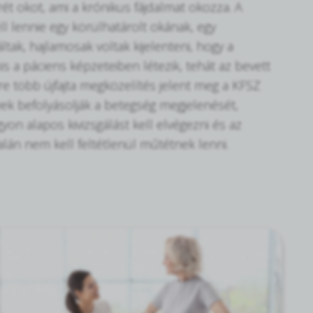
ét okot, ami a krónikus fájdalmat okozza. A
l lennie egy körülhatárolt okának, egy
ak, hajlamosak voltak kijelenteni, hogy a
s a páciens képzeteiben létezik, tehát az bevett
 több újfajta megközelítés jelent meg a KFSZ
yek befolyásolják a betegség megjelenését,
 alapos kivizsgálást kell elvégezni és az
lán nem kell feltétlenül műtétnek lenni.