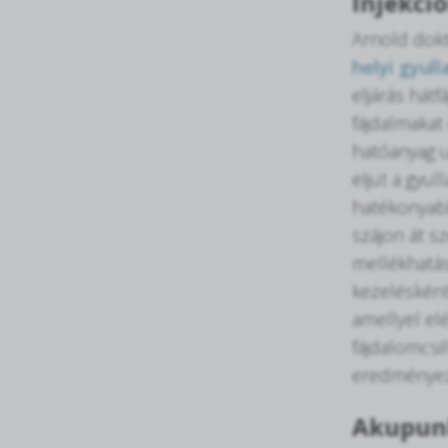
Injekci
Arnold dokt
helyi gyul
eljárás hát
fájdalmakat
hatóanyag u
eljut a gyul
hatékonyabba
szájon át s
mellékhatá
kezelésként
amellyel el
fájdalomcsi
eredményez
Akupun