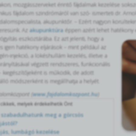
yakori, mozgásszerveket érintő fájdalmak kezelése soksz
nikus fájdalom szindrómáról van szó- ismerteti dr. Ar
jdalomspecialista, akupunktőr. – Ezért nagyon körülteki
eresünk. Az
akupunktúra
éppen azért lehet hatékony
yógyítás eszköztárába. Ez azt jelenti, hogy a
és igen hatékony eljárások – mint például az
gén-injekció, a lökéshullám kezelés, illetve a
rányításával végzett rendszeres, funkcionális
- kiegészítőjeként is működik, de adott
lló módszerként is megállhatja a helyét.
dalomközpont (
www.fajdalomkozpont.hu
)
cikkek, melyek érdekelhetik Önt
szabadulhatunk meg a görcsös
jástól?
jás, lumbágó kezelése