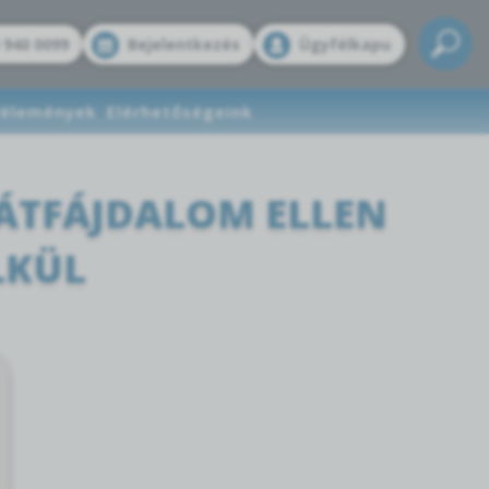
 940 0099
Bejelentkezés
Ügyfélkapu
élemények
Elérhetőségeink
ÁTFÁJDALOM ELLEN
LKÜL