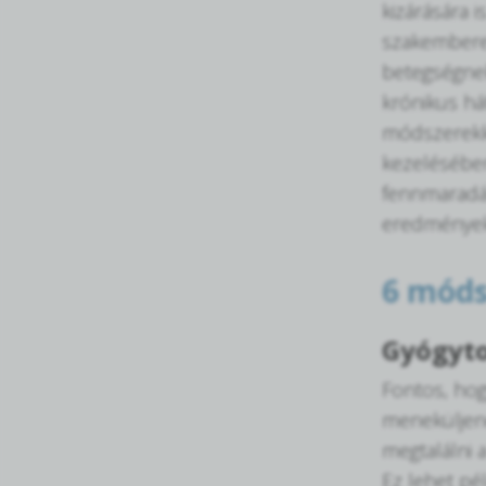
kizárására 
szakemberek
betegségnek
krónikus há
módszerekke
kezelésében
fennmaradás
eredmények 
6 móds
Gyógyto
Fontos, hog
meneküljene
megtalálni 
Ez lehet pél