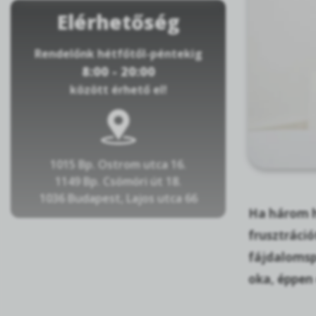
Elérhetőség
Rendelőnk hétfőtől-péntekig
8:00 - 20:00
között érhető el!
1015 Bp. Ostrom utca 16.
1149 Bp. Csömöri út 18.
1036 Budapest, Lajos utca 66
Ha három h
frusztráció
fájdalomspe
oka, éppen 