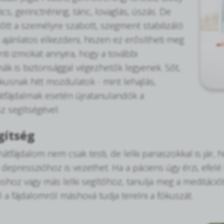
tics, gerinctréning, tánc, lovaglás, úszás. De
tt a személyre szabott, szegment stabilizáló
 ajánlatos elkezdeni, hiszen ez erősítheti meg
nti izmokat annyira, hogy a további
k is biztonsággal végezhetők legyenek. Sőt,
kusnak hitt mozdulatok - mint lehajlás,
tfájdalmak esetén újratanulandók a
z segítségével.
gítség
átfájdalom nem csak testi, de lelki panaszokkal is jár, 
 depresszióhoz is vezethet. Ha a páciens úgy érzi, efel
shoz vagy más lelki segítőhöz, tanulja meg a meditáció
l a fájdalomról máshová tudja terelni a fókuszát.