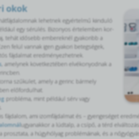
i okok
hátfájdalomnak lehetnek egyértelmű kiinduló
például egy sérülés. Bizonyos értelemben kor-
baj, tehát idősebb embereknél gyakoribb a
zen felül vannak igen gyakori betegségek,
tós fájdalmat eredményezhetnek.
s
, amelynek következtében elvékonyodnak a
rincben.
torna szűkület, amely a gerinc bármely
en előfordulhat.
ng
probléma, mint például sérv vagy
.
lis fájdalom, ami izomfájdalmat és – gyengeséget eredm
alomnál
ugyanakkor a lúdtalp, a csípő, a térd elváltoz
, a prosztata, a húgyhólyag problémáinak, és a nőgyógyá