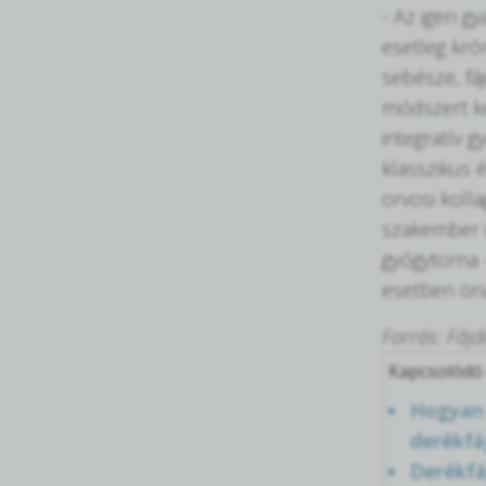
- Az igen g
esetleg kró
sebésze, fá
módszert k
integratív g
klasszikus 
orvosi kolla
szakember i
gyógytorna 
esetben öná
Forrás: Fáj
Kapcsolódó 
Hogyan 
derékfá
Derékfá