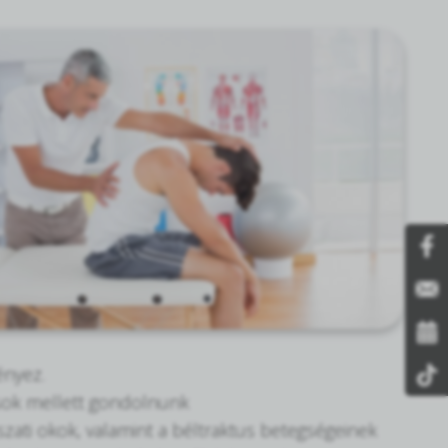
ényez.
ások mellett gondolnunk
szati okok, valamint a béltraktus betegségeinek