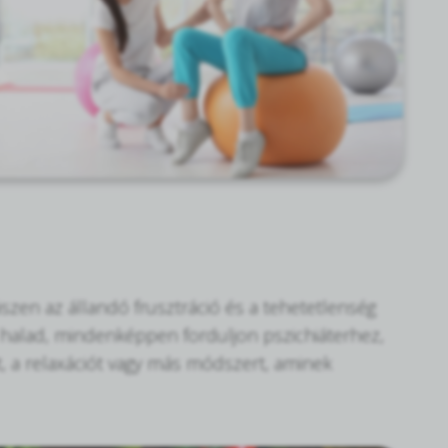
hiszen az állandó frusztráció és a tehetetlenség
é halad, mindenképpen forduljon pszichiáterhez,
t, a relaxációt vagy más módszert, aminek