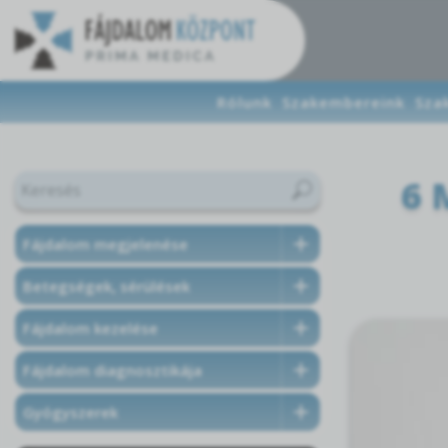
Rólunk
Szakembereink
Sza
6 
Fájdalom megjelenése
Betegségek, sérülések
Fájdalom kezelése
Fájdalom diagnosztikája
Gyógyszerek