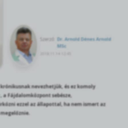
Szerző:
Dr. Arnold Dénes Arnold
MSc
2018.11.14 12:45
 krónikusnak nevezhetjük, és ez komoly
c
, a Fájdalomközpont sebésze,
kózni ezzel az állapottal, ha nem ismert az
l megelőznie.