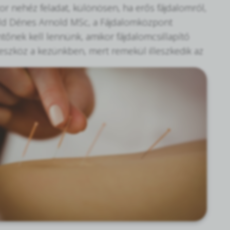
or nehéz feladat, különösen, ha erős fájdalomról,
nold Dénes Arnold MSc, a Fájdalomközpont
ntőnek kell lennünk, amikor fájdalomcsillapító
 eszköz a
kezünkben, mert remekül illeszkedik az