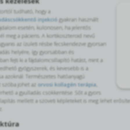
ós kezelések
ortól tudható, hogy a
ladáscsökkentő injekció
gyakran használt
fájdalom esetén, különösen, ha jelentős
 él meg a páciens. A kortikoszteroid nevű
gyanis az ízületi résbe fecskendezve gyorsan
ladás helyére, így gyorsabban és
n fejti ki a fájdalomcsillapító hatást, mint a
zedhető gyógyszerek, és kevesebb is a
sa azoknál. Természetes hatóanyagú
 szóba jöhet az
orvosi kollagén terápia
,
érhető a gyulladás csökkentése. Sőt a gyors
llapítás mellett a szöveti képleteket is meg lehet erősí
.
ktúra