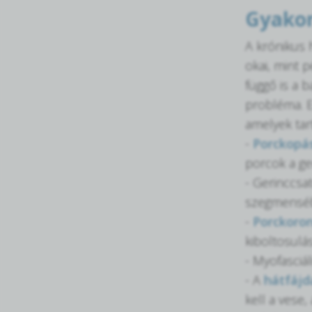
Gyakor
A krónikus 
okai, mint 
függő is a 
probléma. E
amelyek tar
-
Porckopá
porcok a ge
- Gerinccsa
szegmenséb
-
Porckoro
kiboltosulás
- Myofasciá
- A
hátfájd
kell a vese