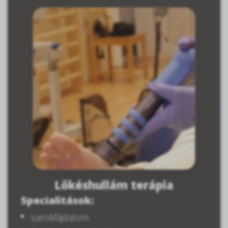
Lökéshullám terápia
Specialitások:
sarokfájdalom