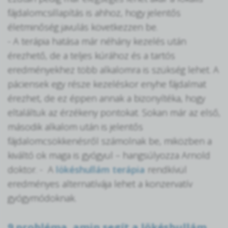
fájdalomcsillapítás is ahhoz, hogy jelentős
életminőség javulás következzen be.
- A terápia hatása már néhány kezelés után
érezhető, de a teljes kúrához és a tartós
eredményekhez több alkalomra is szükség lehet. A
páciensek egy része kezeléskor enyhe fájdalmat
érezhet, de ez éppen annak a bizonyítéka, hogy
eltaláltuk az érzékeny pontokat. Sokan már az első,
második alkalom után is jelentős
fájdalomcsökkenésről számolnak be, miközben a
kiváltó ok maga is gyógyul – hangsúlyozza Arnold
doktor. - A
lökéshullám terápia
rendkívül
eredményes alternatívája lehet a konzervatív
gyógymódoknak.
9 probléma, amin segít a lökéshullám