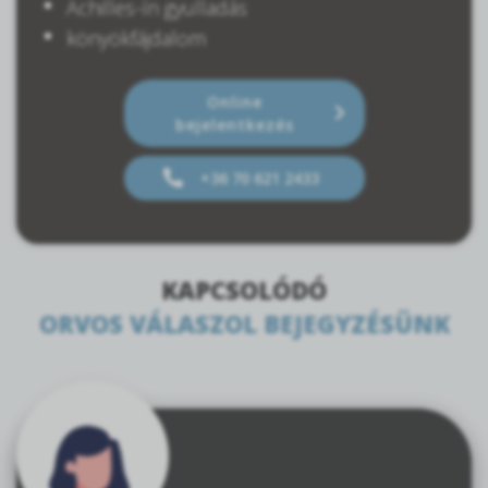
Achilles-ín gyulladás
könyökfájdalom
Online
bejelentkezés
+36 70 621 2433
KAPCSOLÓDÓ
ORVOS VÁLASZOL BEJEGYZÉSÜNK