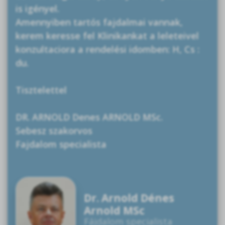
is igényel.
Amennyiben tartós fajdalmai vannak,
kerem keresse fel Klinikankat a leleteivel
konzultaciora a rendelési idomben: H, Cs :
du.
Tisztelettel
DR. ARNOLD Denes ARNOLD MSc.
Sebesz szakorvos
Fajdalom specialista
Dr. Arnold Dénes
Arnold MSc
Fájdalom specialista