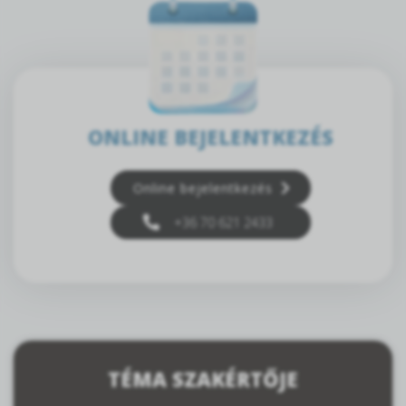
ONLINE BEJELENTKEZÉS
Online bejelentkezés
+36 70 621 2433
TÉMA SZAKÉRTŐJE