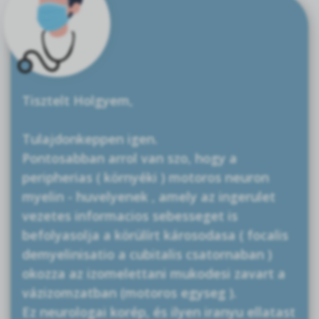
Tisztelt Holgyem,
Tulajdonkeppen igen.
Pontosabban arrol van szo, hogy a
peripherias ( környéki ) motoros neuron
myelin - huvelyenek , amely az ingerulet
vezetes informacios sebesseget is
befolyasolja a körülírt károsodasa ( focalis
demyelinisatio a cubitalis csatornaban )
okozza az izomelettani mukodesi zavart a
vázizomzatban (motoros egyseg ).
Ez neurologai korép, és ilyen iranyu ellatast