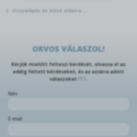
Visszalépés az előző oldalra...
ORVOS VÁLASZOL!
Kérjük mielőtt felteszi kérdését, olvassa el az
eddig feltett kérdéseket, és az azokra adott
válaszokat
ITT
.
Név
E-mail