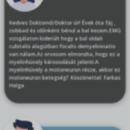
Kedves Doktornő/Doktor úr! Évek óta fáj ,
zsibbad és időnként bénul a bal kezem.EMG
vizsgálaton kiderült hogy a bal oldali
cubitalis alagútban focalis demyelinisatio
van nálam.Az orvosom elmondta, hogy ez a
myelinhüvely károsodását jelenti.A
myelinhüvely a motoneuron része, akkor ez
motoneuron betegség? Köszönettel: Farkas
Helga