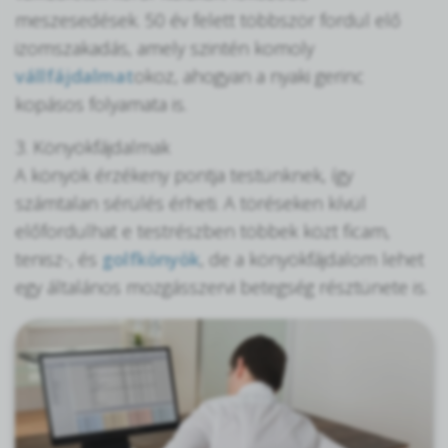
meszesedések. 50 év felett többször fordul elő
izomszakadás, amely szintén komoly
vállfájdalmat
okoz, ahogyan a nyaki gerinc
kopásos folyamata is.
3. Könyökfájdalmak
A könyök érzékeny pontja testünknek, így
számtalan sérülés érheti. A töréseken kívül
előfordulhat e testrészben többek közt ficam,
tenisz-, és
golfkönyök
, de a könyökfájdalom lehet
egy általános mozgásszervi betegség résztünete is.