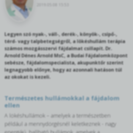
2019.05.08 15:53
Legyen szó nyak-, váll-, derék-, könyök-, csípő-,
térd- vagy talpbetegségről, a lökéshullám terápia
számos mozgásszervi fájdalmat csillapít. Dr.
Arnold Dénes Arnold MsC, a Budai Fájdalomközpont
sebésze, fájdalomspecialista, akupunktőr szerint
legnagyobb előnye, hogy az azonnali hatáson túl
az okokat is kezeli.
Természetes hullámokkal a fájdalom
ellen
A lökéshullámok – amelyek a természetben
például a mennydörgésnél keletkeznek - nagy
energiájú, hallható hullámok, amelyek a