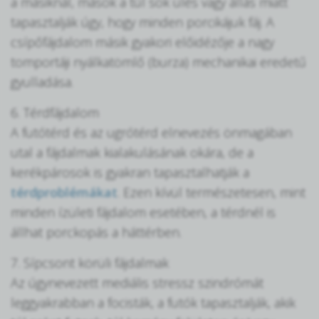
a másiknál, mások a túl sok ülés vagy állás miatt
tapasztalják úgy, hogy minden porcikájuk fáj. A
csípőfájdalom másik gyakori előidézője a nagy
tomportáji nyálkatömlő (burza) mechanikai eredetű
gyulladása.
6. Térdfájdalom
A futótérd és az ugrótérd elnevezés önmagában
utal a fájdalmak kialakulásának okára, de a
kerékpárosok is gyakran tapasztalhatják a
térdproblémákat
. Ezen kívül természetesen, mint
minden ízületi fájdalom esetében, a térdnél is
állhat porckopás a háttérben.
7. Sípcsont körüli fájdalmak
Az úgynevezett mediális stressz szindrómát
leggyakrabban a focisták, a futók tapasztalják, akik