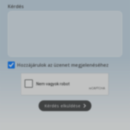
Kérdés
Hozzájárulok az üzenet megjelenéséhez
Kérdés elküldése