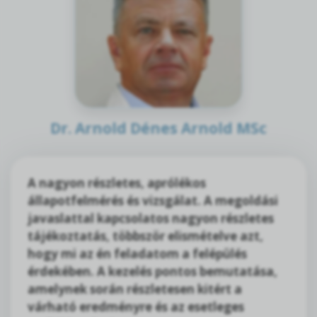
Dr. Arnold Dénes Arnold MSc
A nagyon részletes, aprólékos
állapotfelmérés és vizsgálat. A megoldási
javaslattal kapcsolatos nagyon részletes
tájékoztatás, többször elismételve azt,
hogy mi az én feladatom a felépülés
érdekében. A kezelés pontos bemutatása,
amelynek során részletesen kitért a
várható eredményre és az esetleges