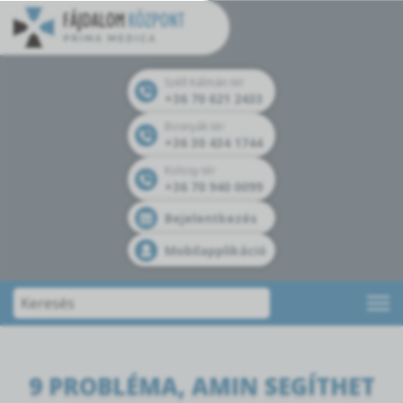
Széll Kálmán tér
+36 70 621 2433
Bosnyák tér
+36 30 434 1744
Kolosy tér
+36 70 940 0099
Bejelentkezés
Mobilapplikáció
9 PROBLÉMA, AMIN SEGÍTHET