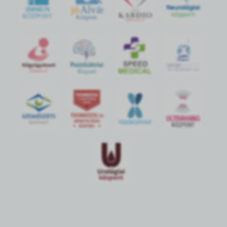
jó
Alvás
IMMUN
KÖZPONT
Központ
S
POR
T
O
R
V
OS
I
KÖ
ZPON
T