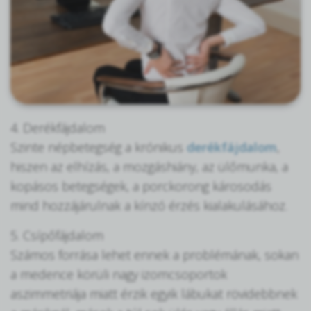
4. Derékfájdalom
Szinte népbetegség a krónikus
derékfájdalom
,
hiszen az elhízás, a mozgáshiány, az ülőmunka, a
kopásos betegségek, a porckorong károsodás
mind hozzájárulnak a kínzó érzés kialakulásához.
5. Csípőfájdalom
Számos forrása lehet ennek a problémának, sokan
a medence körüli nagy izomcsoportok
aszimmetriája miatt érzik egyik lábukat rövidebbnek