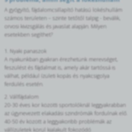
A gyógyító, fájdalomcsillapító hatású lökéshullám
számos területen – szinte tetőtől talpig - beválik,
orvosi kivizsgálás és javaslat alapján. Milyen
esetekben segíthet?
1. Nyaki panaszok
A nyakunkban gyakran érezhetünk merevséget,
feszülést és fájdalmat is, amely akár tartóssá is
válhat, például ízületi kopás és nyakcsigolya
ferdülés esetén.
2. Vállfájdalom
20-30 éves kor közötti sportolóknál leggyakrabban
az úgynevezett elakadási szindrómák fordulnak elő.
40-50 év között a leggyakoribb problémák az
vállízületek körül kialakult fokozódó