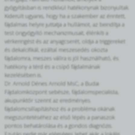
gyógyításban is rendkívül hatékonynak bizonyultak.
Kiderült ugyanis, hogy ha a szakember az érintett,
fájdalmas helyre juttatja a hullámot, az beindítja a
test öngyógyító mechanizmusait, élénkíti a
vérkeringést és az anyagcserét, oldja a triggereket
és dekalcifikál, ezáltal meszesedés okozta
fájdalomra, meszes vállra is jól használható, és
hatékony a térd és a csípő fájdalmának
kezelésében is.
Dr. Arnold Dénes Arnold MsC, a Budai
Fájdalomközpont sebésze, fájdalomspecialista,
akupunktőr szerint az eredményes
fájdalomcsillapításhoz és a probléma okának
megszüntetéséhez az első lépés a panaszok
pontos behatárolása és a gondos diagnózis.
Ezután pedig már elégséges lehet akár a lokális