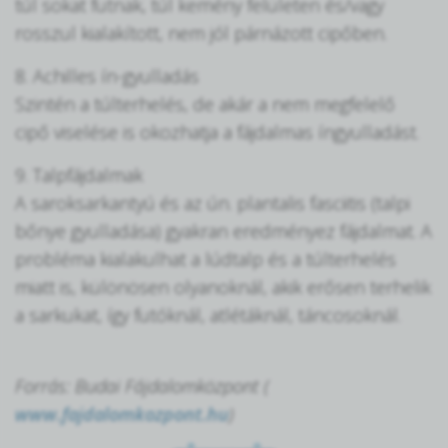
túl sokat futnak, túl kemény felületen és/vagy
rosszul kialakított, nem jól párnázott cipőben.
8. Achilles ín-gyulladás
Szintén a túlterhelés, de akár a nem megfelelő
cipő viselése is okozhatja a fájdalmas íngyulladást.
9. Talpfájdalmak
A saroksarkantyú és az ún. plantalis fasciitis (talpi
bőnye gyulladása) gyakran eredményez fájdalmat. A
probléma kialakulhat a lúdtalp és a túlterhelés
miatt is, különösen olyanoknál, akik erősen terhelik
a sarkukat, így futóknál, atlétáknál, táncosoknál.
Forrás: Budai Fájdalomközpont (
www.fajdalomkozpont.hu
)