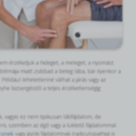
nem érzékeljük a hideget, a meleget, a nyomást.
blémája miatt zsibbad a beteg lába, bár ilyenkor a
 Például lehetetlenné válhat a járás vagy az
nyhe bizsergéstől a teljes érzéketlenségig
k, vagyis ez nem tipikusan lábfájdalom, de
eírni, szemben az égő vagy a lüktető fájdalommal.
csnek
vagy gyöki fájdalomnak (radiculopathia) is