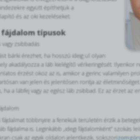
indezekre együtt építhetjük a
lapító és az oki kezeléseket.
 fájdalom típusok
s vagy zsibbadás
st bárki érezhet, ha hosszú ideig ül olyan
ly akadályozza a láb kielégítő vérkeringését. Ilyenkor 
latos érzést okoz az is, amikor a gerinc valamilyen pro
artósan van jelen és jelentősen rontja az életminőséget.
 ha a lábfej vagy az egész láb zsibbad. Ez az érzet az e
fájdalom
ú fájdalmat többnyire a fenekük területén érzik a betege
láb fájdalma is. Leginkább „idegi fájdalomként” szokás l
ran csak az egyik oldalon jelentkezik, sokszor
izomgör