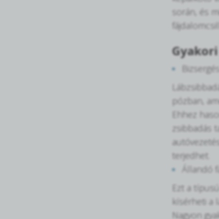
során, és m
fájdalomcsil
Gyakori
Bizsergé
Lábzsibbadá
pózban, ame
Ehhez hason
zsibbadás t
autóvezetés,
terjedhet.
Állandó 
Ezt a típus
kísérheti a 
Nagyon gyak