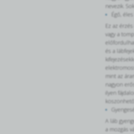
nevezik. So
Égő, éles
Ez az érzés
vagy a tomp
előfordulha
és a lábfeje
kifejezésekk
elektromoss
mint az ára
nagyon erős
ilyen fájdal
köszönhető
Gyengesé
A láb gyeng
a mozgás vál