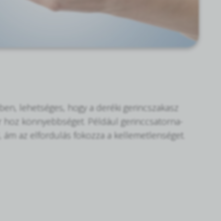
zben, lehetséges, hogy a deréki gerincszakasz
or hoz könnyebbséget. Például gerinccsatorna-
l, ám az elfordulás fokozza a kellemetlenséget.