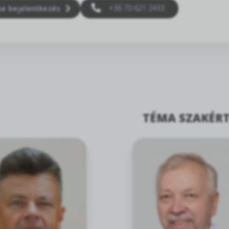
+36 70 621 2433
ne bejelentkezés
TÉMA SZAKÉRT