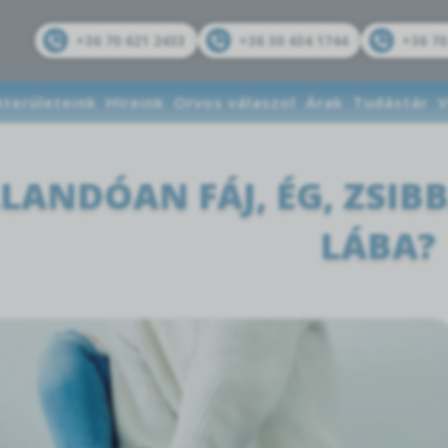
+36 70 621 2433
+36 30 434 1744
+36 70
kterületeink
Híreink
Orvos válaszol
Árak
Tudástár
V
LANDÓAN FÁJ, ÉG, ZSIB
LÁBA?