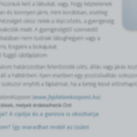
 húzniuk kell a lábukat, vagy, hogy képtelenek
an és könnyen járni, mint korábban, esetleg
ézséget okoz nekik a lépcsőzés, a gyengeség
reakcióik miatt. A gyengeségtől szenvedő
ltalában nem tudnak lábujjhegyen vagy a
ni, forgatni a bokájukat.
l függő lábfájdalom
dalom határozottan felerősödik ülés, állás vagy járás kö
áll a háttérben. Ilyen esetben egy pozícióváltás soksz
 sokszor enyhíti a fájdalmat, ha a beteg kissé előrehajo
dalomKözpont (
www.fajdalomkozpont.hu
)
ikkek, melyek érdekelhetik Önt
je? A cipője és a gerince is okozhatja
om? Így maradhat mobil az ízület