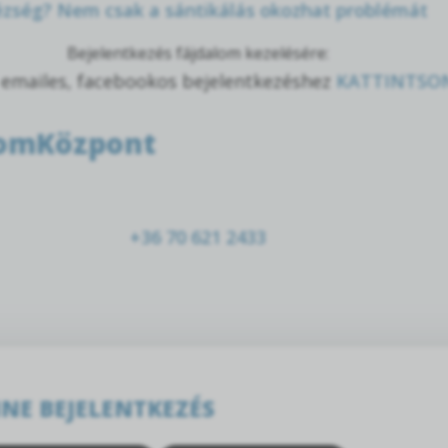
ézség? Nem csak a sántikálás okozhat problémát
Bejelentkezés fájdalom kezelésére:
 emailes, facebookos bejelentkezéshez
KATTINTSO
lomKözpont
+36 70 621 2433
NE BEJELENTKEZÉS