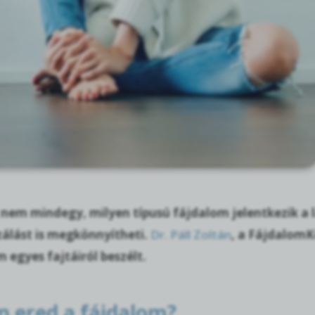
 nem mindegy, milyen típusú fájdalom jelentkezik a
zálást is megkönnyítheti.
Dr. Páll Zoltán
, a FájdalomK
 egyes fajtáiról beszélt.
 ered a fájdalom?