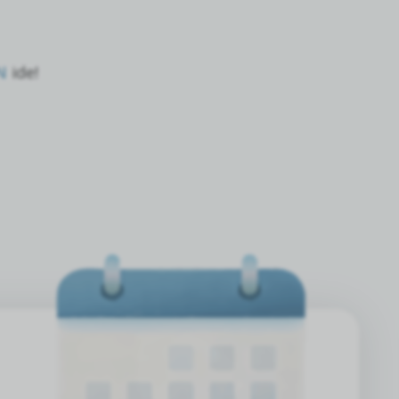
N
ide!