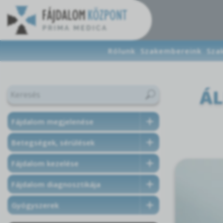
Rólunk
Szakembereink
Sza
ÁL
Fájdalom megjelenése
Betegségek, sérülések
Fájdalom kezelése
Fájdalom diagnosztikája
Gyógyszerek