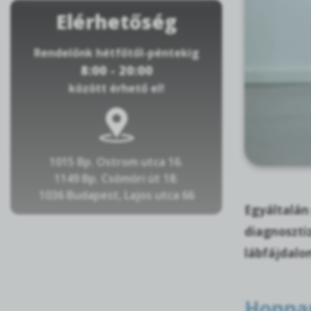
Elérhetőség
Rendelőnk hétfőtől-péntekig
8:00 - 20:00
között érhető el!
1015 Bp. Ostrom utca 16.
1149 Bp. Csömöri út 18.
1036 Budapest, Lajos utca 66
Egyáltalán
diagnoszti
lábfájdalom
Honnan