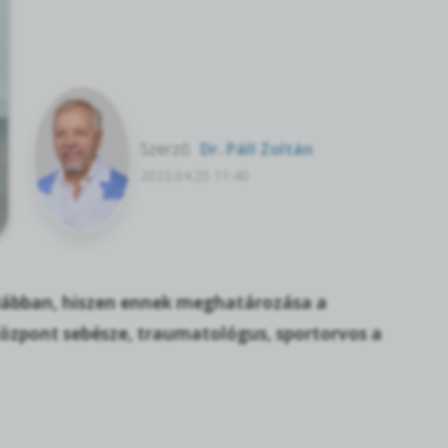
Szerző:
Dr. Páll Zoltán
2023.04.25 11:40
 lábban, hiszen ennek meghatározása a
özpont sebésze, traumatológus, sportorvos a