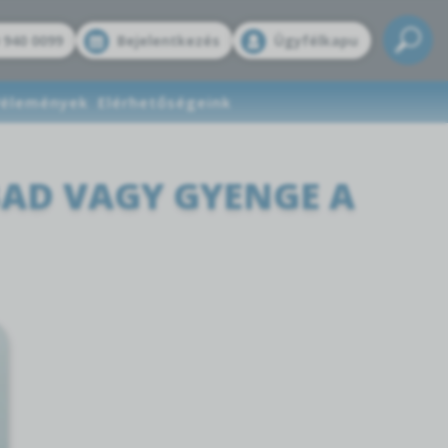
 940 0099
Bejelentkezés
Ügyfélkapu
élemények
Elérhetőségeink
BAD VAGY GYENGE A