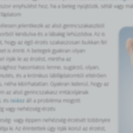
kszor enyhülést hoz, ha a beteg nyújtózik, sétál vagy m
 fájdalom
 élesen jelentkezik az alsó gerincszakaszból
orból kiindulva és a lábakig lehúzódva. Az is
t, hogy az égő érzés szakaszosan bukkan fel
ket is érinti. A betegek gyakran olyan
el írják le az érzést, mintha az
ághoz hasonlatos lenne, sugárzó, olyan,
mütés, és a krónikus lábfájdalomtól eltérően
, néha kibírhatatlan. Gyakran kiderül, hogy az
om az alsó gerincszakasz irritációjának
, és
isiász
áll a probléma mögött.
g vagy nehézség-érzés
eség- vagy éppen nehézség-érzését többnyire
tja ki. Az érintettek úgy írják körül az érzést,