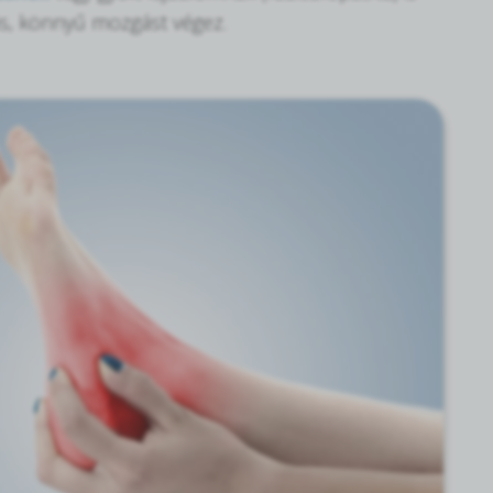
ás, könnyű mozgást végez.