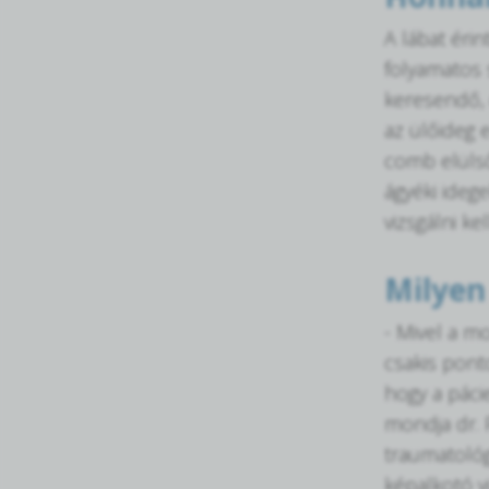
A lábat éri
folyamatos 
keresendő, 
az ülőideg e
comb elülső
ágyéki idege
vizsgálni kel
Milyen
- Mivel a m
csakis pont
hogy a páci
mondja dr. 
traumatológ
képalkotó v