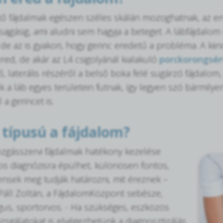
ntő fájdalmak egészen széles skálán mozoghatnak, az en
sajgásig, ami aludni sem hagyja a beteget. A lábfájdalo
de az is gyakori, hogy gerinc eredetű a probléma. A kii
red, de akár az L4 csigolyánál kialakuló
porckorongsér
, laterális részéről a belső boka felé sugárzó fájdalom,
k a láb egyes területein futnak, így legyen szó bármilye
l a gerincet is.
 típusú a fájdalom?
ozgásszervi fájdalmak hatékony kezelése
os diagnózisra épülhet, különösen fontos,
ensek meg tudják határozni, mit éreznek –
Páll Zoltán, a FájdalomKözpont sebésze,
us, sportorvos. - Ha szükséges, eszközös
izsgálatokat is elvégezhetünk a diagnosztizálás