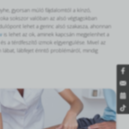
yhe, gyorsan múló fájdalomtól a kínzó,
m oka sokszor valóban az alsó végtagokban
ndulópont lehet a gerinc alsó szakasza, ahonnan
v
is lehet az ok, aminek kapcsán megjelenhet a
 és a térdfeszítő izmok elgyengülése. Mivel az
n lábat, lábfejet érintő problémáról, mindig