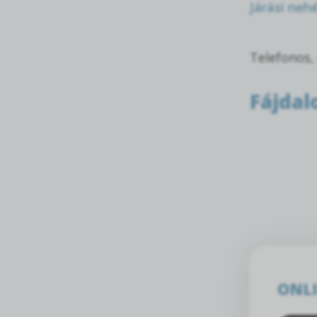
Járási neh
Telefonos,
Fájda
ONLI