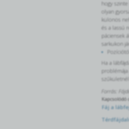
hogy szinte
olyan gyors
különös neh
és a lassú 
páciensek á
sarkukon jár
Pozíciótó
Ha a lábfáj
problémája 
szűkületnél
Forrás: Fáj
Kapcsolódó c
Fáj a lábfe
Térdfájdal