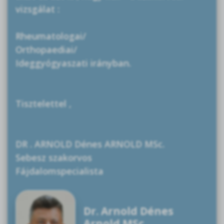
vizsgálat :
Rheumatologai/
Orthopaediai/
Ideggyógyaszati irányban.
Tisztelettel ,
DR . ARNOLD Dénes ARNOLD MSc.
Sebesz szakorvos
Fájdalomspecialista
Dr. Arnold Dénes
Arnold MSc