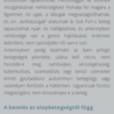
mozgatásának nehézségével hívhatja fel magára a
figyelmet. Az ujjak, a lábujjak megvastagodhatnak,
és ún. „kolbászujjak” alakulnak ki. Sok PsA-s beteg
tapasztalhat nyak- és hátfájdalmat, és amennyiben
nehézsége van a gerinc hajlításával, érdemes
kideríteni, nem spondylitis-ről van-e szó.
Amennyiben pedig kizárható az ilyen jellegű
betegségek jelenléte, utána kell nézni, nem
húzódik-e meg sarlósejtes vérszegénység,
tuberkulózis, szarkoidózis (egy belső szerveket
érintő gyulladásos autoimmun betegség), vagy
valamilyen fertőzés a háttérben. Ugyancsak fontos
megvizsgálni, nem köszvényes-e a beteg.
A kezelés az alapbetegségtől függ