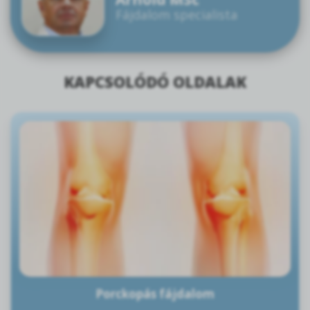
Fájdalom specialista
KAPCSOLÓDÓ OLDALAK
Porckopás fájdalom