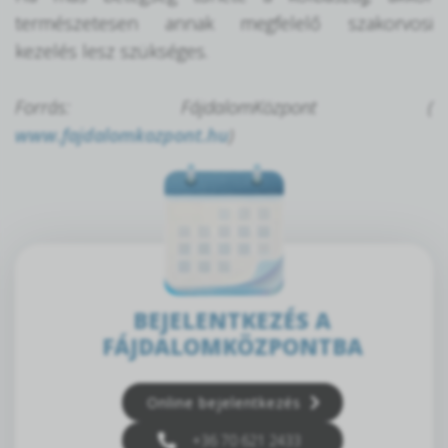
természetesen annak megfelelő szakorvosi
kezelés lesz szükséges.
Forrás: FájdalomKözpont (
www.fajdalomkozpont.hu
)
BEJELENTKEZÉS A
FÁJDALOMKÖZPONTBA
Online bejelentkezés
+36 70 621 2433