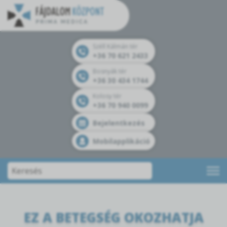
Széll Kálmán tér
+36 70 621 2433
Bosnyák tér
+36 30 434 1744
Kolosy tér
+36 70 940 0099
Bejelentkezés
Mobilapplikáció
EZ A BETEGSÉG OKOZHATJA