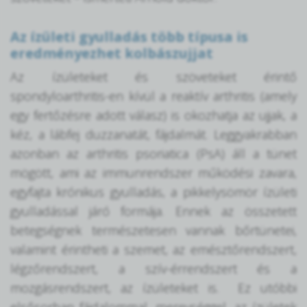
Az ízületi gyulladás több típusa is
eredményezhet kolbászujjat
Az ízületeket és szöveteket érintő
spondyloarthritis-en kívül a reaktív arthritis (amely
egy fertőzésre adott válasz) is okozhatja az ujjak, a
kéz, a lábfej duzzanatát, fájdalmát. Leggyakrabban
azonban az arthritis psoriatica (PsA) áll a tünet
mögött, ami az immunrendszer működési zavara,
egyfajta krónikus gyulladás, a pikkelysömör ízületi
gyulladással járó formája. Ennek az összetett
betegségnek természetesen vannak bőrtünetei,
valamint érintheti a szemet, az emésztőrendszert,
légzőrendszert, a szív-érrendszert és a
mozgásrendszert, az ízületeket is. Ez utóbbi
elsősorban fájdalommal, merevséggel, az ízületek