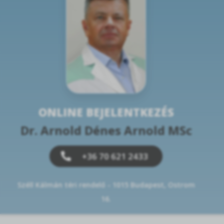
ONLINE BEJELENTKEZÉS
Dr. Arnold Dénes Arnold MSc
+36 70 621 2433
Széll Kálmán téri rendelő - 1015 Budapest, Ostrom
16.