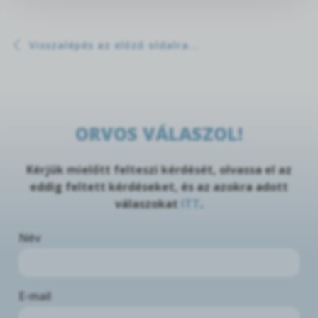
Visszalépés az előző oldalra...
ORVOS VÁLASZOL!
Kérjük mielőtt felteszi kérdését, olvassa el az
eddig feltett kérdéseket, és az azokra adott
válaszokat
ITT
.
Név
E-mail