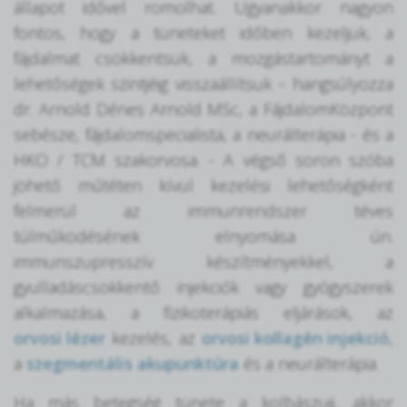
állapot idővel romolhat. Ugyanakkor nagyon
fontos, hogy a tüneteket időben kezeljük, a
fájdalmat csökkentsük, a mozgástartományt a
lehetőségek szintjéig visszaállítsuk – hangsúlyozza
dr. Arnold Dénes Arnold MSc, a FájdalomKözpont
sebésze, fájdalomspecialista, a neurálterápia - és a
HKO / TCM szakorvosa. - A végső soron szóba
jöhető műtéten kívül kezelési lehetőségként
felmerül az immunrendszer téves
túlműködésének elnyomása ún.
immunszupresszív készítményekkel, a
gyulladáscsökkentő injekciók vagy gyógyszerek
alkalmazása, a fizikoterápiás eljárások, az
orvosi lézer
kezelés, az
orvosi kollagén injekció,
a
szegmentális akupunktúra
és a neurálterápia.
Ha más betegség tünete a kolbászujj, akkor