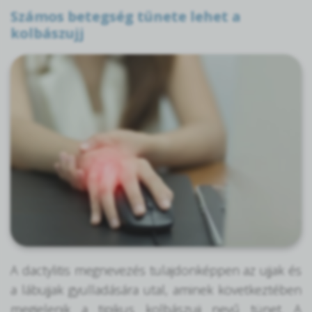
Számos betegség tünete lehet a
kolbászujj
A dactylitis megnevezés tulajdonképpen az ujjak és
a lábujjak gyulladására utal, aminek következtében
megjelenik a tipikus kolbászujj nevű tünet. A