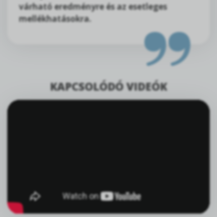
várható eredményre és az esetleges
mellékhatásokra.
KAPCSOLÓDÓ VIDEÓK