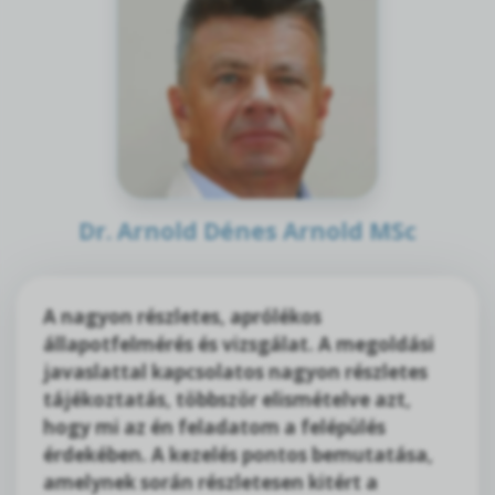
Dr. Arnold Dénes Arnold MSc
A nagyon részletes, aprólékos
állapotfelmérés és vizsgálat. A megoldási
javaslattal kapcsolatos nagyon részletes
tájékoztatás, többször elismételve azt,
hogy mi az én feladatom a felépülés
érdekében. A kezelés pontos bemutatása,
amelynek során részletesen kitért a