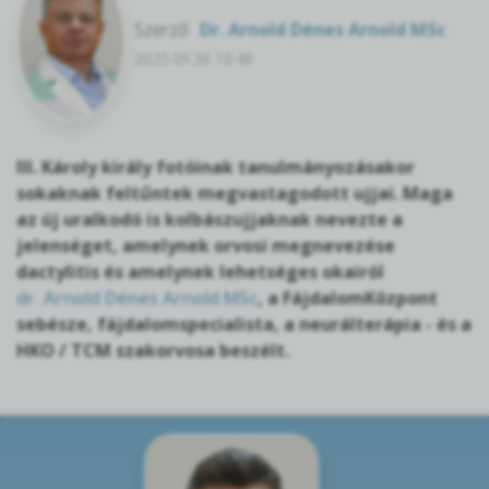
Szerző:
Dr. Arnold Dénes Arnold MSc
2025.09.30 10:48
III. Károly király fotóinak tanulmányozásakor
sokaknak feltűntek megvastagodott ujjai. Maga
az új uralkodó is kolbászujjaknak nevezte a
jelenséget, amelynek orvosi megnevezése
dactylitis és amelynek lehetséges okairól
dr. Arnold Dénes Arnold MSc
, a FájdalomKözpont
sebésze, fájdalomspecialista, a neurálterápia - és a
HKO / TCM szakorvosa beszélt.