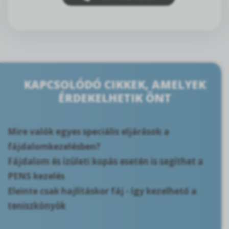
KAPCSOLÓDÓ CIKKEK, AMELYEK
ÉRDEKELHETIK ÖNT
Mire valók egyes speciális eljárások a
fájdalomkezelésben?
Fájdalom és ízületi kopás esetén is segíthet a
PENS kezelés
Eleinte csak hajlításkor fáj - így kezelhető a
teniszkönyök