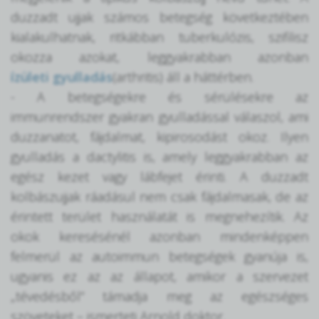
duzzadt ujjak számos betegség következtében
kialakulhatnak, ritkábban tuberkulózis, szifilisz
okozza azokat, leggyakrabban azonban
ízületi gyulladás
(arthritis) áll a háttérben.
- A betegségekre és sérülésekre az
immunrendszer gyakran gyulladással válaszol, ami
duzzanatot, fájdalmat, kipirosodást okoz. Ilyen
gyulladás a dactylitis is, amely leggyakrabban az
egész kezet vagy lábfejet érinti. A duzzadt
kolbászujjak ráadásul nem csak fájdalmasak, de az
érintett terület használatát is megnehezítik. Az
okok keresésénél azonban mindenképpen
felmerül az autoimmun betegségek gyanúja is,
ugyanis ez az az állapot, amikor a szervezet
„tévedésből” támadja meg az egészséges
szöveteket – ismerteti Arnold doktor.