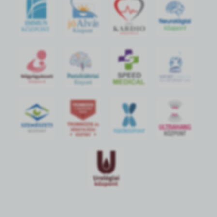
jó
Alvás
IMMUN
KÖZPONT
Központ
S
POR
T
O
R
V
OS
I
KÖ
ZPON
T