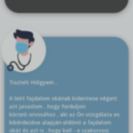
Tisztelt Hölgyem ,
A leírt fajdalom okának kideritese végett
azt javaslom , hogy forduljon
körzeti orvosához , aki az Ön vizsgálata es
kikérdezése alapján eldönti a fajdalom
okát és azt is , hogy kell - e szakorvosi