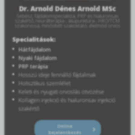
Dr. Arnold Dénes Arnold MSc
Sebész, fájdalomspecialista, PRP és hialuronsav
szakértő, neurálterápia-, akupunktúra-, HKO/TCM
szakorvosa, minősített szakoktató, életmód orvos
Specialitások:
Hátfájdalom
Nyaki fájdalom
PRP terápia
Hosszú ideje fennálló fájdalmak
Holisztikus szemlélet
Keleti és nyugati orvoslás ötvözése
Kollagen injekció és hialuronsav injekció
szakértő
Online
bejelentkezés