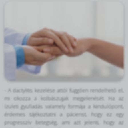
- A dactylitis kezelése attól függően rendelhető el,
mi okozza a kolbászujjak megjelenését. Ha az
ízületi gyulladás valamely formája a kiindulópont,
érdemes tájékoztatni a pácienst, hogy ez egy
progresszív betegség, ami azt jelenti, hogy az