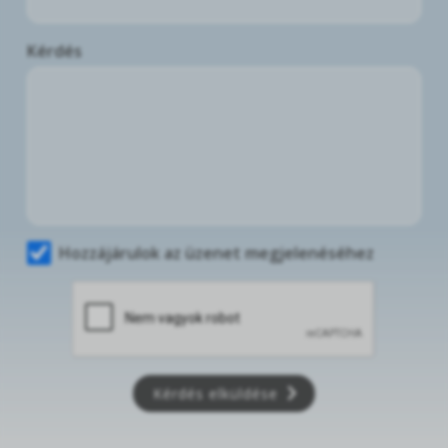
Kérdés
Hozzájárulok az üzenet megjelenéséhez
Kérdés elküldése