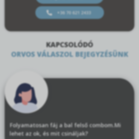
+36 70 621 2433
KAPCSOLÓDÓ
ORVOS VÁLASZOL BEJEGYZÉSÜNK
Folyamatosan fáj a bal felső combom.Mi
lehet az ok, és mit csináljak?