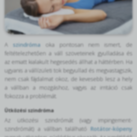
A
szindróma
oka pontosan nem ismert, de
feltételezhetően a váll szöveteinek gyulladása és
az emiatt kialakult hegesedés állhat a háttérben. Ha
ugyanis a vállízületi tok begyullad és megvastagszik,
nem csak fájdalmat okoz, de kevesebb lesz a hely
a vállban a mozgáshoz, vagyis az irritáció csak
fokozza a problémát.
Ütközési szindróma
Az ütközési szindrómát (vagy impingement-
szindrómát) a vállban található
Rotátor-köpeny