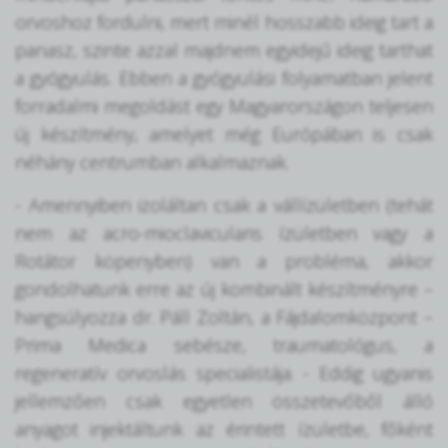
orvoshoz fordulni, mert minél hosszabb ideig tart a
panasz, szinte azzal majdnem egyidejű ideig tarthat
a gyógyulás. Ebben a gyógyulási folyamatban jelent
forradalmi megoldást egy Magyarországon teljesen
új készítmény, amelyet még Európában is csak
néhány centrumban alkalmaznak.
- Amennyiben izoláltan csak a vállízületben (tehát
nem az acro-mioclavicularis ízületben vagy a
Rotátor köpenyben) van a probléma, akkor
gondolhatunk erre az új kombinált készítményre –
hangsúlyozza dr. Páll Zoltán, a Fájdalomközpont –
Prima Medica sebésze, traumatológus, a
regeneratív orvoslás specialistája. - Eddig ugyanis
jellemzően csak egyetlen összetevőből álló
anyagot injektáltunk az érintett ízületbe, főként