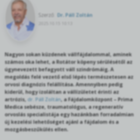
Szerző:
Dr. Páll Zoltán
2025.10.15 10:13
Nagyon sokan küzdenek vállfájdalommal, aminek
számos oka lehet, a Rotátor köpeny sérülésétől az
úgynevezett befagyott váll szindrómáig. A
megoldás felé vezető első lépés természetesen az
orvosi diagnózis felállítása. Amennyiben pedig
kiderül, hogy izoláltan a vállízületet érinti az
artrózis,
dr. Páll Zoltán
, a Fájdalomközpont – Prima
Medica sebésze, traumatológus, a regeneratív
orvoslás specialistája egy hazánkban forradalmian
új kezelési lehetőséget ajánl a fájdalom és a
mozgásbeszűkülés ellen.