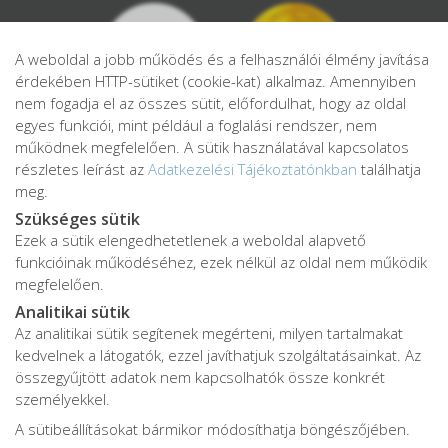
A weboldal a jobb működés és a felhasználói élmény javítása
érdekében HTTP-sütiket (cookie-kat) alkalmaz. Amennyiben
nem fogadja el az összes sütit, előfordulhat, hogy az oldal
egyes funkciói, mint például a foglalási rendszer, nem
működnek megfelelően. A sütik használatával kapcsolatos
részletes leírást az
Adatkezelési Tájékoztatónkban
találhatja
meg.
Szükséges sütik
Ezek a sütik elengedhetetlenek a weboldal alapvető
Adatkezelési tájékoztató
funkcióinak működéséhez, ezek nélkül az oldal nem működik
Adatvédelmi tájékoztató
megfelelően.
ÁSZF
Analitikai sütik
Impresszum
Az analitikai sütik segítenek megérteni, milyen tartalmakat
kedvelnek a látogatók, ezzel javíthatjuk szolgáltatásainkat. Az
Karrier
összegyűjtött adatok nem kapcsolhatók össze konkrét
személyekkel.
A sütibeállításokat bármikor módosíthatja böngészőjében.