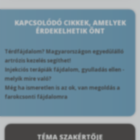
KAPCSOLÓDÓ CIKKEK, AMELYEK
ÉRDEKELHETIK ÖNT
Térdfájdalom? Magyarországon egyedülálló
artrózis kezelés segíthet!
Injekciós terápiák fájdalom, gyulladás ellen -
melyik mire való?
Még ha ismeretlen is az ok, van megoldás a
farokcsonti fájdalomra
TÉMA SZAKÉRTŐJE