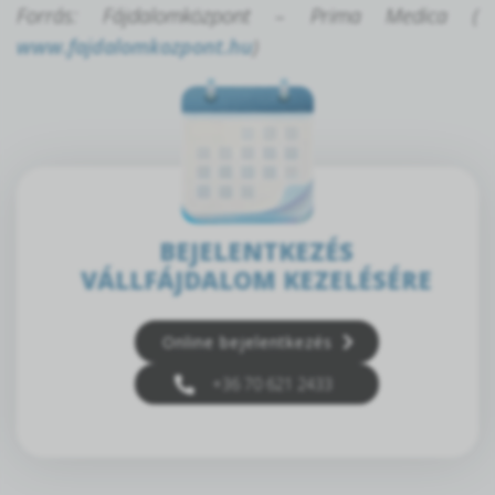
Forrás: Fájdalomközpont – Prima Medica (
www.fajdalomkozpont.hu
)
BEJELENTKEZÉS
VÁLLFÁJDALOM KEZELÉSÉRE
Online bejelentkezés
+36 70 621 2433