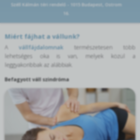
Széll Kálmán téri rendelő - 1015 Budapest, Ostrom
16.
Miért fájhat a vállunk?
A
vállfájdalomnak
természetesen több
lehetséges oka is van, melyek közül a
leggyakoribbak az alábbiak.
Befagyott váll szindróma