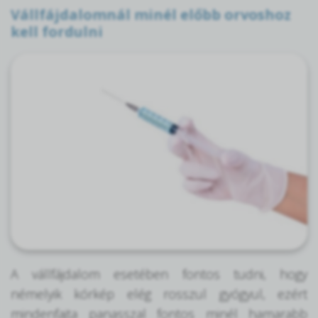
Vállfájdalomnál minél előbb orvoshoz
kell fordulni
A vállfájdalom esetében fontos tudni, hogy
némelyik kórkép elég rosszul gyógyul, ezért
mindenfajta panasszal fontos minél hamarabb