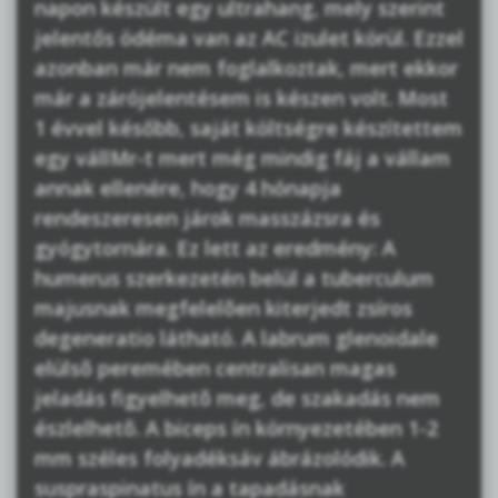
napon készült egy ultrahang, mely szerint
jelentős ödéma van az AC izulet körül. Ezzel
azonban már nem foglalkoztak, mert ekkor
már a zárójelentésem is készen volt. Most
1 évvel később, saját költségre készítettem
egy vállMr-t mert még mindig fáj a vállam
annak ellenére, hogy 4 hónapja
rendeszeresen járok masszázsra és
gyógytornára. Ez lett az eredmény: A
humerus szerkezetén belül a tuberculum
majusnak megfelelõen kiterjedt zsíros
degeneratio látható. A labrum glenoidale
elülsõ peremében centralisan magas
jeladás figyelhetõ meg, de szakadás nem
észlelhetõ. A biceps ín környezetében 1-2
mm széles folyadéksáv ábrázolódik. A
suspraspinatus ín a tapadásnak