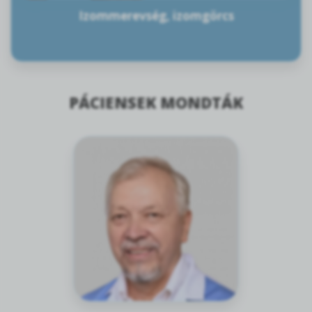
Izommerevség, izomgörcs
PÁCIENSEK MONDTÁK