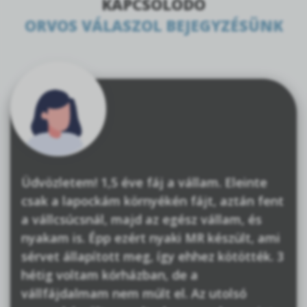
KAPCSOLÓDÓ
ORVOS VÁLASZOL BEJEGYZÉSÜNK
Üdvözletem! 1,5 éve fáj a vállam. Eleinte
csak a lapockám környékén fájt, aztán fent
a vállcsúcsnál, majd az egész vállam, és
nyakam is. Épp ezért nyaki MR készült, ami
sérvet állapított meg, így ehhez kötötték. 3
hétig voltam kórházban, de a
vállfájdalmam nem múlt el. Az utolsó