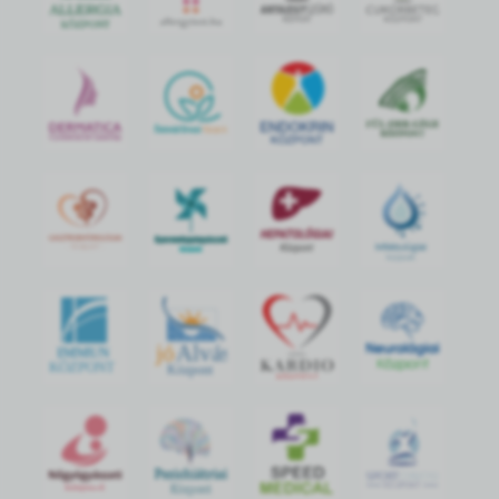
jó
Alvás
IMMUN
KÖZPONT
Központ
S
POR
T
O
R
V
OS
I
KÖ
ZPON
T