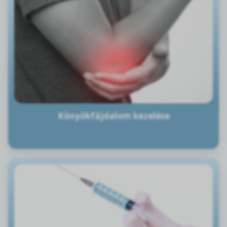
Könyökfájdalom kezelése