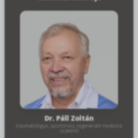
Dr. Páll Zoltán
traumatológus, sportorvos, regeneratív medicina
szakértő