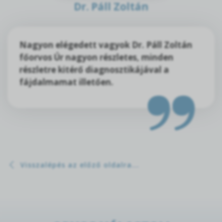
Dr. Páll Zoltán
Nagyon elégedett vagyok Dr. Páll Zoltán
főorvos Úr nagyon részletes, minden
részletre kitérő diagnosztikájával a
fájdalmamat illetően.
Visszalépés az előző oldalra...