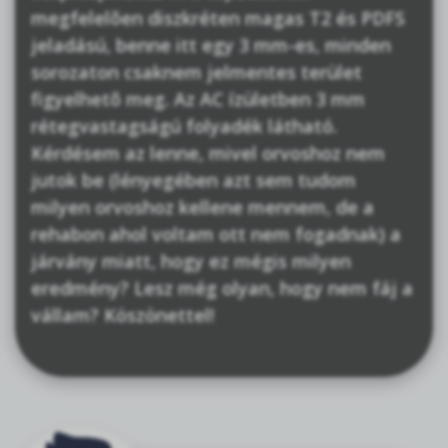
megfelelõen diszkréten magas T2 és PDFS
jeladású, benne itt egy 3 mm-es, minden
sorozaton csaknem jelmentes terület
figyelhetõ meg. Az AC ízületben 3 mm
rétegvastagságú folyadék látható.
Kérdésem az lenne, mivel orvoshoz nem
jutok be (lényegében azt sem tudom
milyen orvoshoz kellene mennem, de a
rehabon ahol voltam ott nem fogadnak) a
járvány miatt, hogy ez mégis milyen
eredmény? Lesz még olyan, hogy nem fáj a
vállam? Köszönettel!