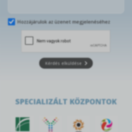
Hozzájárulok az üzenet megjelenéséhez
Kérdés elküldése
SPECIALIZÁLT KÖZPONTOK