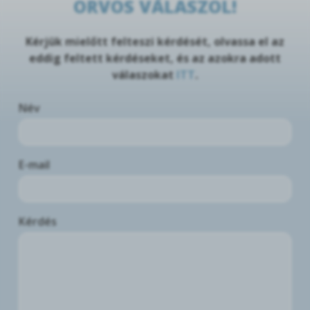
ORVOS VÁLASZOL!
Kérjük mielőtt felteszi kérdését, olvassa el az
eddig feltett kérdéseket, és az azokra adott
válaszokat
ITT
.
Név
E-mail
Kérdés