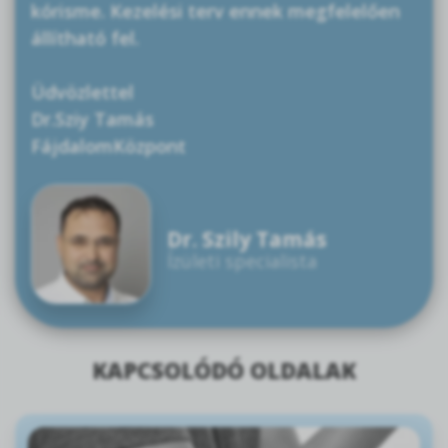
kórisme. Kezelési terv ennek megfelelően
állítható fel.
Üdvözlettel
Dr.Sziy Tamás
FájdalomKözpont
Dr. Szily Tamás
Ízületi specialista
KAPCSOLÓDÓ OLDALAK