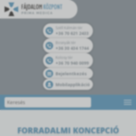
Széll Kálmán tér
+36 70 621 2433
Bosnyák tér
+36 30 434 1744
Kolosy tér
+36 70 940 0099
Bejelentkezés
Mobilapplikáció
FORRADALMI KONCEPCIÓ