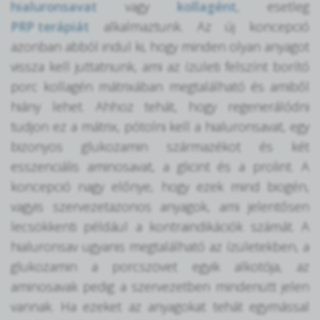
hialuronsavat
vagy
kollagént
, esetleg
PRP terápiát
alkalmaztunk. Az új koncepció
azonban abból indul ki, hogy minden olyan anyagot
vissza kell juttatnunk, ami az ízületi felszínt borító
porc kollagén mátrixában megtalálható és amiből
hiány lehet. Ahhoz tehát, hogy regenerálódni
tudjon ez a mátrix, pótolni kell a hialuronsavat, egy
bizonyos glukozamin származékot és két
esszenciális aminosavat, a glicint és a prolint. A
koncepció nagy előnye, hogy ezek mind biogén,
vagyis szervezetazonos anyagok, ami jelentősen
lecsökkenti például a kontraindikációk számát. A
hialuronsav ugyanis megtalálható az ízületekben, a
glukozamin a porcszövet egyik alkotója, az
aminosavak pedig a szervezetben mindenütt jelen
vannak. Ha ezeket az anyagokat tehát egymással