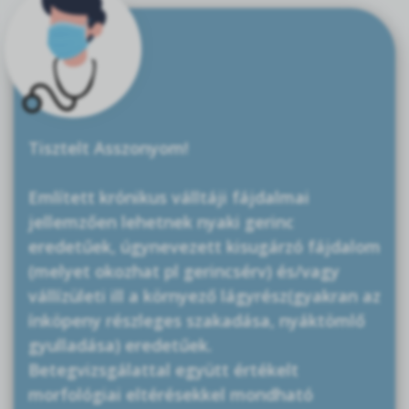
Tisztelt Asszonyom!
Említett krónikus válltáji fájdalmai
jellemzően lehetnek nyaki gerinc
eredetűek, úgynevezett kisugárzó fájdalom
(melyet okozhat pl gerincsérv) és/vagy
vállízületi ill a környező lágyrész(gyakran az
ínköpeny részleges szakadása, nyáktömlő
gyulladása) eredetűek.
Betegvizsgálattal együtt értékelt
morfológiai eltérésekkel mondható