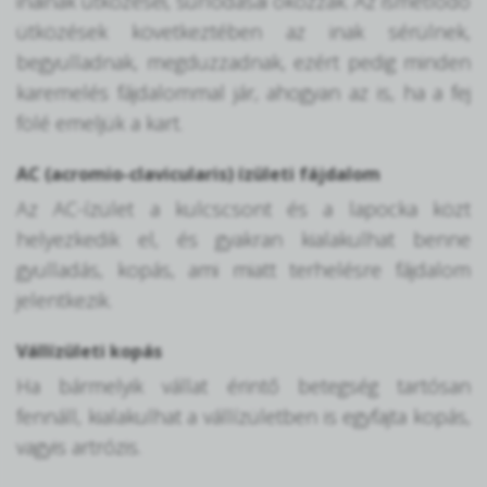
inainak ütközései, súrlódásai okozzák. Az ismétlődő
ütközések következtében az inak sérülnek,
begyulladnak, megduzzadnak, ezért pedig minden
karemelés fájdalommal jár, ahogyan az is, ha a fej
fölé emeljük a kart.
AC (acromio-clavicularis) ízületi fájdalom
Az AC-ízület a kulcscsont és a lapocka közt
helyezkedik el, és gyakran kialakulhat benne
gyulladás, kopás, ami miatt terhelésre fájdalom
jelentkezik.
Vállízületi kopás
Ha bármelyik vállat érintő betegség tartósan
fennáll, kialakulhat a vállízületben is egyfajta kopás,
vagyis artrózis.