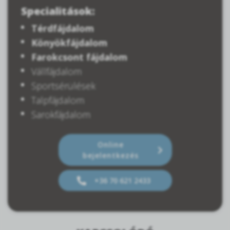
Specialitások:
Térdfájdalom
Könyökfájdalom
Farokcsont fájdalom
Vállfájdalom
Sportsérülések
Talpfájdalom
Sarokfájdalom
Online
bejelentkezés
+36 70 621 2433