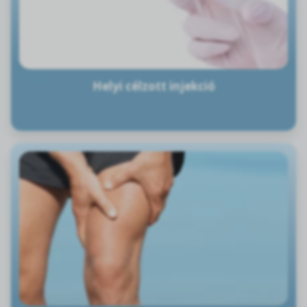
Helyi célzott injekció