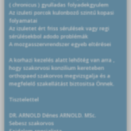
( chronicus ) gyulladas folyadekgyulem
Az izuleti porcok kulonboző szintű kopasi
folyamatai
Az izuletet ért friss sérulések vagy regi
sérülésekbol adodo problémák
A mozgasszervrendszer egyeb eltérései
A korhazi kezelés alatt lehőtég van arra ,
hogy szakorvosi konzilium kereteben
orthopaed szakorvos megvizsgalja és a
megfelelő szakellátást biztositsa Önnek.
Tisztelettel
DR. ARNOLD Dénes ARNOLD. MSc.
Sebesz szakorvos