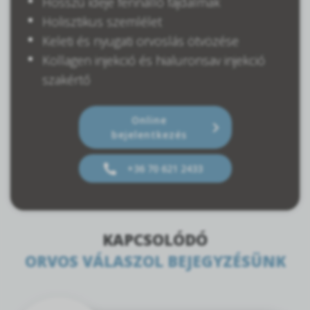
Hosszú ideje fennálló fájdalmak
Holisztikus szemlélet
Keleti és nyugati orvoslás ötvözése
Kollagen injekció és hialuronsav injekció
szakértő
Online
bejelentkezés
+36 70 621 2433
KAPCSOLÓDÓ
ORVOS VÁLASZOL BEJEGYZÉSÜNK