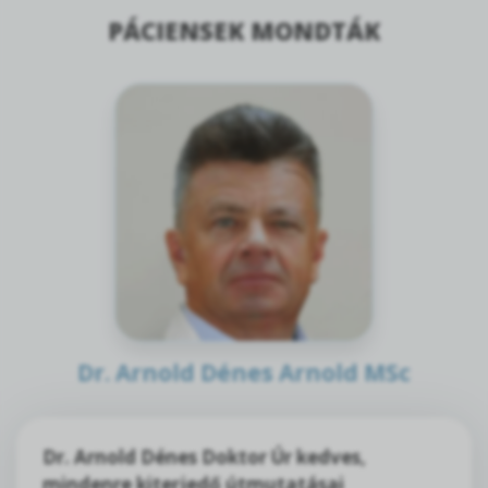
PÁCIENSEK MONDTÁK
Dr. Arnold Dénes Arnold MSc
Dr. Arnold Dénes Doktor Úr kedves,
mindenre kiterjedő útmutatásai