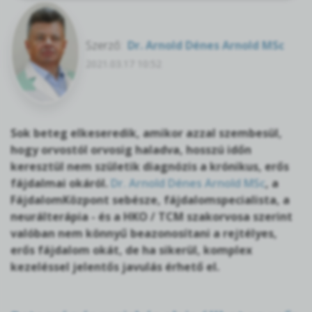
Szerző:
Dr. Arnold Dénes Arnold MSc
2021.03.17 10:52
Sok beteg elkeseredik, amikor azzal szembesül,
hogy orvostól orvosig haladva, hosszú időn
keresztül nem születik diagnózis a krónikus, erős
fájdalmai okáról.
Dr. Arnold Dénes Arnold MSc
, a
FájdalomKözpont sebésze, fájdalomspecialista, a
neurálterápia - és a HKO / TCM szakorvosa szerint
valóban nem könnyű beazonosítani a rejtélyes,
erős fájdalom okát, de ha sikerül, komplex
kezeléssel jelentős javulás érhető el.