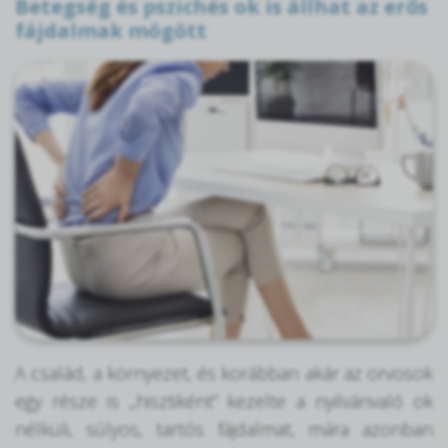
Betegség és pszichés ok is állhat az erős
fájdalmak mögött
A család, a környezet, és korábban akár az orvosok
egy része is „hisztiként” kezelte a nyilvánvaló ok
nélküli, súlyos, tartós fájdalmat, mára azonban