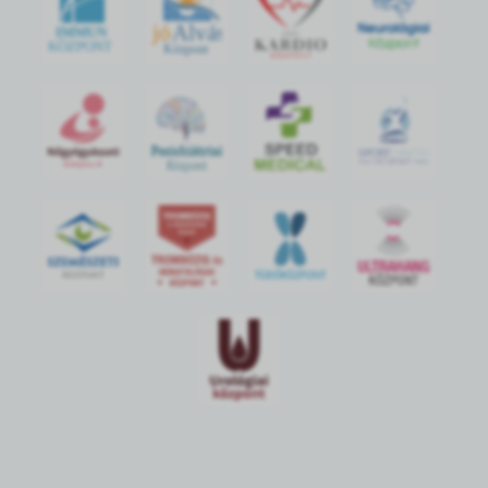
jó
Alvás
IMMUN
KÖZPONT
Központ
S
POR
T
O
R
V
OS
I
KÖ
ZPON
T