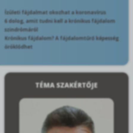
Ízületi fájdalmat okozhat a koronavírus
6 dolog, amit tudni kell a krónikus fájdalom
szindrómáról
Krónikus fájdalom? A fájdalomtűrő képesség
öröklődhet
TÉMA SZAKÉRTŐJE