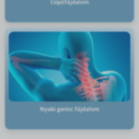
Csípőfájdalom
Nyaki gerinc fájdalom