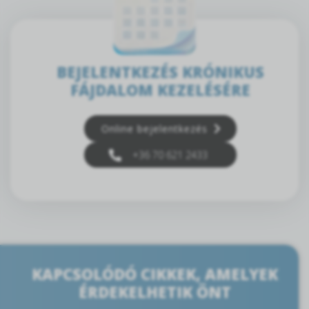
BEJELENTKEZÉS KRÓNIKUS
FÁJDALOM KEZELÉSÉRE
Online bejelentkezés
+36 70 621 2433
KAPCSOLÓDÓ CIKKEK, AMELYEK
ÉRDEKELHETIK ÖNT