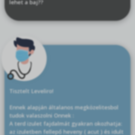
lehet a baj??
Tisztelt Leveliro!
Ennek alapján általanos megközelitesbol
tudok valaszolni Onnek :
A terd izulet fajdalmát gyakran okozhatja:
az izuletben fellepő heveny ( acut ) és idult