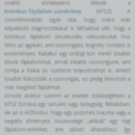
önálló kórképként létezik a
krónikus fájdalom szindróma
(KFSZ). A
szemléletváltás egyik oka, hogy mára már
képalkotó diagnosztikával is láthatóvá vált, hogy a
krónikus fájdalom strukturális változásokat hoz
létre az agyban, ami szorongást, kognitív romlást is
eredményez. Kialakul egy ördögi kör: minél tovább
élünk fájdalommal, annál inkább szorongunk, ami
rontja a fizikai és szellemi teljesítményt is, amitől
tovább fokozódik a szorongás, ez pedig felerősíti a
már meglévő fájdalmat.
Arnold doktor szerint az esetek többségében a
KFSZ forrása egy sérülés vagy betegség. Ritkábban,
de az is előfordul, hogy egy pszichés trauma vagy a
negatív élmények összessége „aktivál” egy régi
fájdalom-emléket, ami idővel állandósul. Így