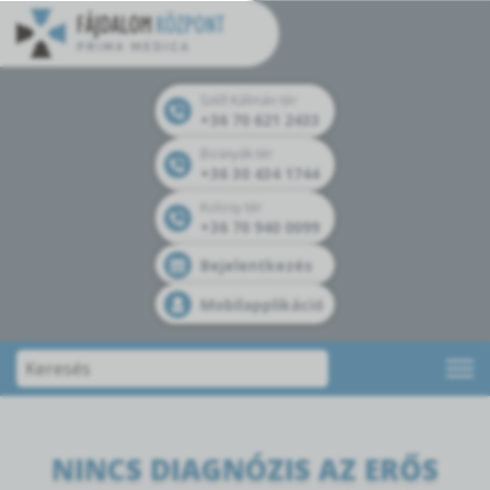
Széll Kálmán tér
+36 70 621 2433
Bosnyák tér
+36 30 434 1744
Kolosy tér
+36 70 940 0099
Bejelentkezés
Mobilapplikáció
NINCS DIAGNÓZIS AZ ERŐS