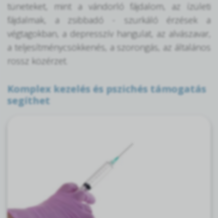
tüneteket, mint a vándorló fájdalom, az ízületi
fájdalmak, a zsibbadó - szurkáló érzések a
végtagokban, a depresszív hangulat, az alvászavar,
a teljesítménycsökkenés, a szorongás, az általános
rossz közérzet.
Komplex kezelés és pszichés támogatás
segíthet