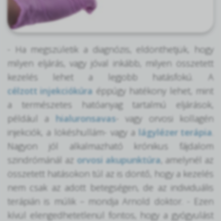
- Ha megszületik a diagnózis, eldönthetjük, hogy
milyen eljárás, vagy jóval inkább, milyen összetett
kezelés lehet a legjobb hatásfokú. A
célzott injekciókúra
éppúgy hatékony lehet, mint
a természetes hatóanyag tartalmú eljárások,
például a
hialuronsavas
- vagy orvosi kollagén
injekciók, a lökéshullám- vagy a
lágylézer terápia
.
Nagyon jól alkalmazható krónikus fájdalom
szindrómánál az
orvosi akupunktúra
, amelynél az
összetett hatásokon túl az is döntő, hogy a kezelés
nem csak az adott betegségen, de az individuális
terápián is múlik – mondja Arnold doktor. - Ezen
kívül elengedhetetlenül fontos, hogy a gyógyulást