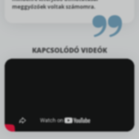
meggyőzőek voltak számomra.
KAPCSOLÓDÓ VIDEÓK