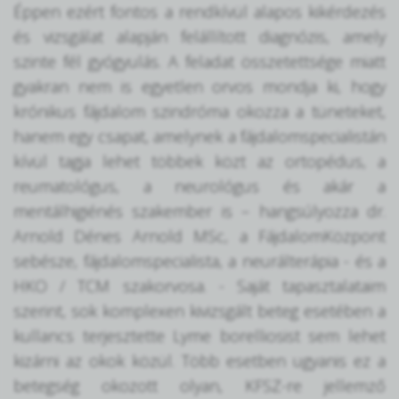
Éppen ezért fontos a rendkívül alapos kikérdezés
és vizsgálat alapján felállított diagnózis, amely
szinte fél gyógyulás. A feladat összetettsége miatt
gyakran nem is egyetlen orvos mondja ki, hogy
krónikus fájdalom szindróma okozza a tüneteket,
hanem egy csapat, amelynek a fájdalomspecialistán
kívül tagja lehet többek közt az ortopédus, a
reumatológus, a neurológus és akár a
mentálhigiénés szakember is – hangsúlyozza dr.
Arnold Dénes Arnold MSc, a FájdalomKözpont
sebésze, fájdalomspecialista, a neurálterápia - és a
HKO / TCM szakorvosa. - Saját tapasztalataim
szerint, sok komplexen kivizsgált beteg esetében a
kullancs terjesztette Lyme borelliosist sem lehet
kizárni az okok közül. Több esetben ugyanis ez a
betegség okozott olyan, KFSZ-re jellemző