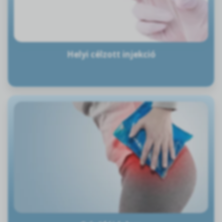
Helyi célzott injekció