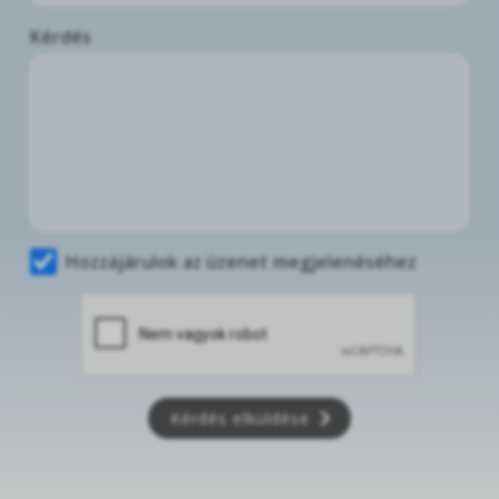
Kérdés
Hozzájárulok az üzenet megjelenéséhez
Kérdés elküldése