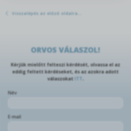
Visszalépés az előző oldalra...
ORVOS VÁLASZOL!
Kérjük mielőtt felteszi kérdését, olvassa el az
eddig feltett kérdéseket, és az azokra adott
válaszokat
ITT
.
Név
E-mail