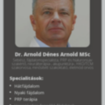
Dr. Arnold Dénes Arnold MSc
Sebész, fájdalomspecialista, PRP és hialuronsav
szakértő, neurálterápia-, akupunktúra-, HKO/TCM
szakorvosa, minősített szakoktató, életmód orvos
Specialitások:
Hátfájdalom
Nyaki fájdalom
PRP terápia