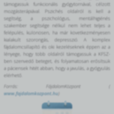
támogassuk funkcionális gyógytornával, célzott
mozgásterápiával. Pszichés oldalról is kell a
segítség, a pszichológus, mentálhigiénés
szakember segítsége nélkül nem lehet teljes a
felépülés, különösen, ha már következményesen
kialakult szorongás, depresszió. A komplex
fájdalomcsillapító és oki kezeléseknek éppen az a
lényege, hogy több oldalról támogassuk a KFSZ-
ben szenvedő beteget, és folyamatosan erősítsük
a páciensek hitét abban, hogy a javulás, a gyógyulás
elérhető.
Forrás: FájdalomKözpont (
www.fajdalomkozpont.hu
)