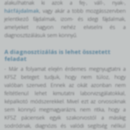
alakulhatnak ki azok a fej-, váll-, nyak-,
hátfájdalmak
, vagy akár a több mozgásszervben
jelentkező fájdalmak, izom- és idegi fájdalmak,
amelyeket nagyon nehéz elviselni és a
diagnosztizálásuk sem könnyű.
A diagnosztizálás is lehet összetett
feladat
- Már a folyamat elején érdemes megnyugtatni a
KFSZ beteget: tudjuk, hogy nem túloz, hogy
valóban szenved. Ennek az okát azonban nem
feltétlenül lehet kimutatni laborvizsgálatokkal,
képalkotó módszerekkel. Mivel ezt az orvosoknak
sem könnyű megmagyarázni, nem ritka, hogy a
KFSZ páciensek egyik szakorvostól a másikig
sodródnak, diagnózis és valódi segítség nélkül