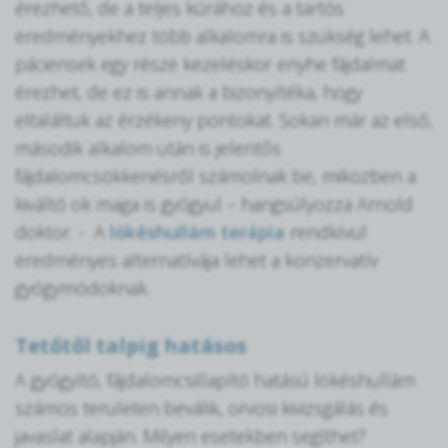
érezhető, de a teljes kúrához és a tartós
eredményekhez több alkalomra is szükség lehet. A
páciensek egy része kezeléskor enyhe fájdalmat
érezhet, de ez is annak a bizonyítéka, hogy
eltaláltuk az érzékeny pontokat. Sokan már az első,
második alkalom után is jelentős
fájdalomcsökkenésről számolnak be, miközben a
kiváltó ok maga is gyógyul – hangsúlyozza Arnold
doktor. - A
lökéshullám terápia
rendkívül
eredményes alternatívája lehet a konzervatív
gyógymódoknak.
Tetőtől talpig hatásos
A gyógyító, fájdalomcsillapító hatású lökéshullám
számos területen beválik, orvosi kivizsgálás és
javaslat alapján. Milyen esetekben segíthet?