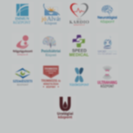
jó
Alvás
IMMUN
KÖZPONT
Központ
S
POR
T
O
R
V
OS
I
KÖ
ZPON
T