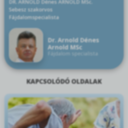
DR. ARNOLD Dénes ARNOLD MSc.
Sebesz szakorvos
Fájdalomspecialista
Dr. Arnold Dénes
Arnold MSc
Fájdalom specialista
KAPCSOLÓDÓ OLDALAK