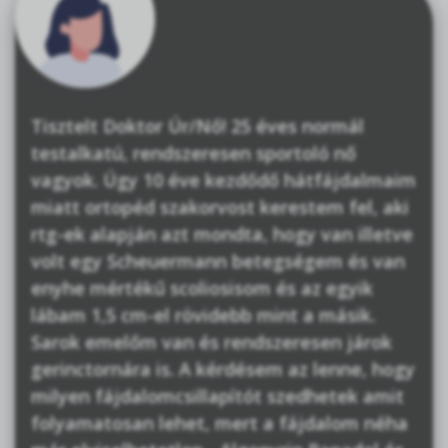
Tisztelt Doktor Úr/Nő! 25 éves normál
testalkatú, rendszeresen sportoló nő
vagyok. Úgy 10 éve kezdődő hátfájdalmaim
miatt ortopéd szakorvost kerestem fel, aki
rtg-ek alapján azt mondta, hogy van illetve
volt egy Scheuermann betegségem és van
enyhe mértékű scoliosisom és az egyik
lábam 1,5 cm-el rövidebb mint a másik.
Sarok emelőm van és rendszeresen járok
gerinctornára is. A kérdésem az lenne, hogy
milyen fájdalomcsillapítót szedhetek amit
folyamatosan lehet, mert a fájdalom néha