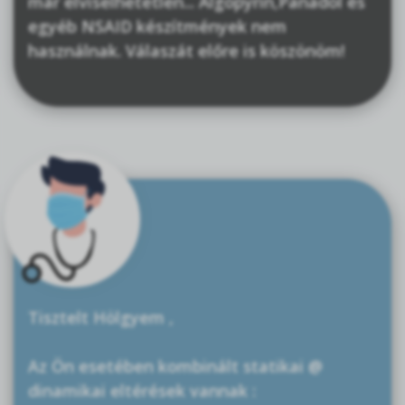
már elviselhetetlen... Algopyrin,Panadol és
egyéb NSAID készítmények nem
használnak. Válaszát előre is köszönöm!
Tisztelt Hölgyem ,
Az Ön esetében kombinált statikai @
dinamikai eltérések vannak :