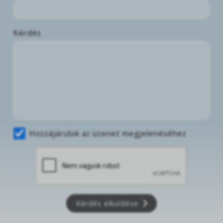
Kérdés
Hozzájárulok az üzenet megjelenéséhez
Kérdés elküldése