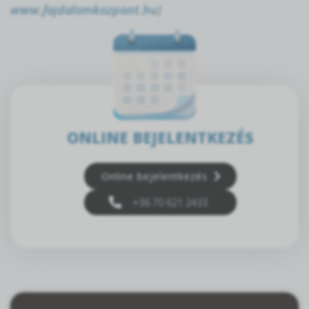
www.fajdalomkozpont.hu
)
ONLINE BEJELENTKEZÉS
Online bejelentkezés
+36 70 621 2433