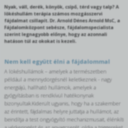
Nyak, váll, derék, könyök, csípő, térd vagy talp? A
lökéshullám terápia számos mozgásszervi
fájdalmat csillapít. Dr. Arnold Dénes Arnold MsC, a
Fájdalomközpont sebésze, fájdalomspecialista
szerint legnagyobb előnye, hogy az azonnali
hatáson túl az okokat is kezeli.
Nem kell együtt élni a fájdalommal
A lökéshullámok – amelyek a természetben
például a mennydörgésnél keletkeznek - nagy
energiájú, hallható hullámok, amelyek a
gyógyításban is rendkívül hatékonynak
bizonyultak.Kiderült ugyanis, hogy ha a szakember
az érintett, fájdalmas helyre juttatja a hullámot, az
beindítja a test öngyógyító mechanizmusait, élénkíti
a vérkeringést és az anyagcserét, oldja a triggereket