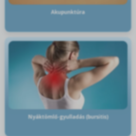
Akupunktúra
Nyáktömlő-gyulladás (bursitis)