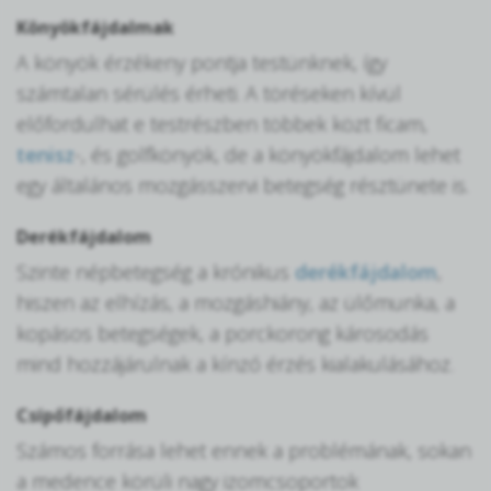
Könyökfájdalmak
A könyök érzékeny pontja testünknek, így
számtalan sérülés érheti. A töréseken kívül
előfordulhat e testrészben többek közt ficam,
tenisz
-, és golfkönyök, de a könyökfájdalom lehet
egy általános mozgásszervi betegség résztünete is.
Derékfájdalom
Szinte népbetegség a krónikus
derékfájdalom
,
hiszen az elhízás, a mozgáshiány, az ülőmunka, a
kopásos betegségek, a porckorong károsodás
mind hozzájárulnak a kínzó érzés kialakulásához.
Csípőfájdalom
Számos forrása lehet ennek a problémának, sokan
a medence körüli nagy izomcsoportok