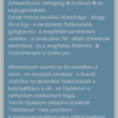
Scheuermann- betegség @ scoliosis @ es
vegtagrovidules .
Ennek fontos kezelési lehetősége - ahogy
Ön is írja - a rendszeres funkcionális
gyógytorna , a megfelelo sarokemelo
viselése , a rendszeres fél- oldali terhelések
elkerülése , es a megfelelo Életmód , @
Fizikotherapia is szoba jön.
Véleményem szerint az Ön eseteben a
tartó - es mozgató rendszer : a biováz
statitikai es dinamikai funkciójának a
helyreállítása a cél , ez fájdalmat is
várhatóan csökkenteni fogja.
Tartós fájdalom csillapító szedését
" látatlanul " nem javaslom.
A gyógyszertárakban vény nélkül kapható