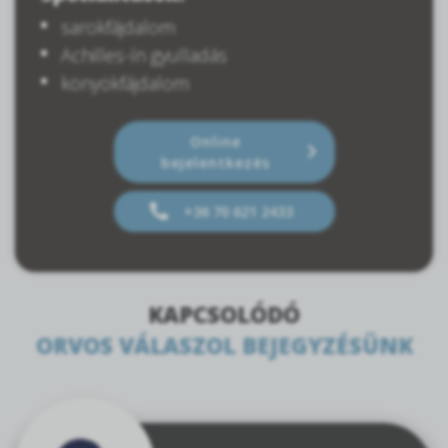
sarokfájdalom
Achilles-ín gyulladás
könyökfájdalom
Online
bejelentkezés
+36 70 621 2433
KAPCSOLÓDÓ
ORVOS VÁLASZOL BEJEGYZÉSÜNK