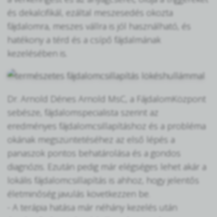
és dekalcifikál, ezáltal meszesedés okozta
fájdalomra, meszes vállra is jól használható, és
hatékony a térd és a csípő fájdalmának
kezelésében is.
Dr. Arnold Dénes Arnold MsC, a FájdalomKözpont
sebésze, fájdalomspecialista szerint az
eredményes fájdalomcsillapításhoz és a probléma
okának megszüntetéséhez az első lépés a
panaszok pontos behatárolása és a gondos
diagnózis. Ezután pedig már elégséges lehet akár a
lokális fájdalomcsillapítás is ahhoz, hogy jelentős
életminőség javulás következzen be.
- A terápia hatása már néhány kezelés után