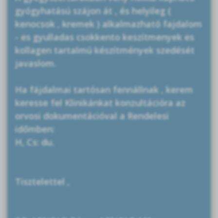
gyógyhatású szájon át , és helyileg (
kenocsok , kremek ) alkalmazható fajdalom
- es gyulladas csokkento keszítmenyek es
kollagen tartalmú készítmények szedését
javaslom.
Ha fájdalmai tartósan fennállnak , kerem
keresse fel Klinikánkat konzultációra az
orvosi dokumentációval a Rendelesi
időmben:
H, Cs: du.
Tisztelettel ,