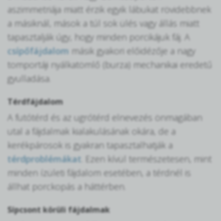
aszimmetriája miatt érzik egyik lábukat rövidebbnek
a másiknál, mások a túl sok ülés vagy állás miatt
tapasztalják úgy, hogy minden porcikájuk fáj. A
csípőfájdalom
másik gyakori előidézője a nagy
tomportáji nyálkatömlő (burza) mechanikai eredetű
gyulladása.
Térdfájdalom
A futótérd és az ugrótérd elnevezés önmagában
utal a fájdalmak kialakulásának okára, de a
kerékpárosok is gyakran tapasztalhatják a
térdproblémákat
. Ezen kívül természetesen, mint
minden ízületi fájdalom esetében, a térdnél is
állhat porckopás a háttérben.
Sípcsont körüli fájdalmak