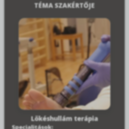
TÉMA SZAKÉRTŐJE
Lökéshullám terápia
Specialitások: