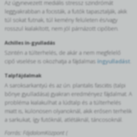
Az úgynevezett mediális stressz szindrómát
leggyakrabban a focisták, a futók tapasztalják, akik
túl sokat futnak, túl kemény felületen és/vagy
rosszul kialakított, nem jól párnázott cipőben.
Achilles ín-gyulladás
Szintén a túlterhelés, de akár a nem megfelelő
cipő viselése is okozhatja a fájdalmas
íngyulladást
.
Talpfájdalmak
A saroksarkantyú és az ún. plantalis fasciitis (talpi
bőnye gyulladása) gyakran eredményez fájdalmat. A
probléma kialakulhat a lúdtalp és a túlterhelés
miatt is, különösen olyanoknál, akik erősen terhelik
a sarkukat, így futóknál, atlétáknál, táncosoknál.
Forrás: FájdalomKözpont (