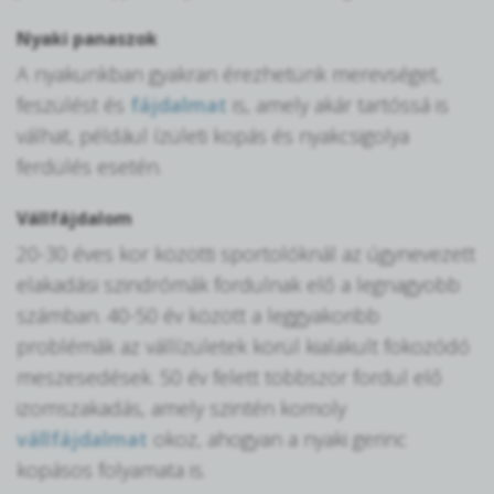
Nyaki panaszok
A nyakunkban gyakran érezhetünk merevséget,
feszülést és
fájdalmat
is, amely akár tartóssá is
válhat, például ízületi kopás és nyakcsigolya
ferdülés esetén.
Vállfájdalom
20-30 éves kor közötti sportolóknál az úgynevezett
elakadási szindrómák fordulnak elő a legnagyobb
számban. 40-50 év között a leggyakoribb
problémák az vállízületek körül kialakult fokozódó
meszesedések. 50 év felett többször fordul elő
izomszakadás, amely szintén komoly
vállfájdalmat
okoz, ahogyan a nyaki gerinc
kopásos folyamata is.