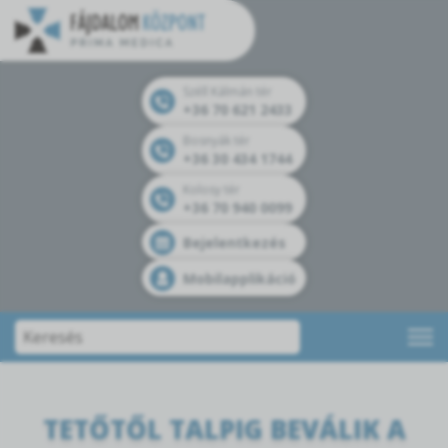
Széll Kálmán tér
+36 70 621 2433
Bosnyák tér
+36 30 434 1744
Kolosy tér
+36 70 940 0099
Bejelentkezés
Mobilapplikáció
TETŐTŐL TALPIG BEVÁLIK A