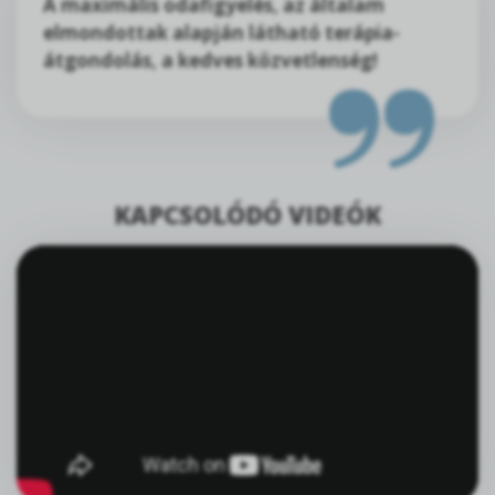
A maximális odafigyelés, az általam
elmondottak alapján látható terápia-
átgondolás, a kedves közvetlenség!
KAPCSOLÓDÓ VIDEÓK