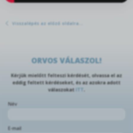
Visszalépés az előző oldalra...
ORVOS VÁLASZOL!
Kérjük mielőtt felteszi kérdését, olvassa el az
eddig feltett kérdéseket, és az azokra adott
válaszokat
ITT
.
Név
E-mail