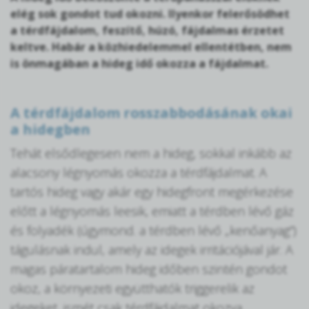
elég sok gondot tud okozni. Ilyenkor felerősödhet
a térdfájdalom, feszítő, húzó, fájdalmas érzetet
keltve. Habár a közhiedelemmel ellentétben, nem
is önmagában a hideg idő okozza a fájdalmat.
A térdfájdalom rosszabbodásának okai
a hidegben
Tehát elsődlegesen nem a hideg, sokkal inkább az
alacsony légnyomás okozza a térdfájdalmat. A
tartós hideg vagy akár egy hidegfront megérkezése
előtt a légnyomás leesik, emiatt a térdben lévő gáz
és folyadék (úgymond. a térdben lévő „kenőanyag”)
tágulásnak indul, amely az idegek irritációjával jár. A
magas páratartalom hideg időben szintén gondot
okoz, a környezeti együtthatók triggerelik az
idegeket, ismét csak térdfájdalmat okozva.