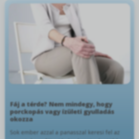
Fáj a térde? Nem mindegy, hogy
porckopás vagy ízületi gyulladás
okozza
Sok ember azzal a panasszal keresi fel az