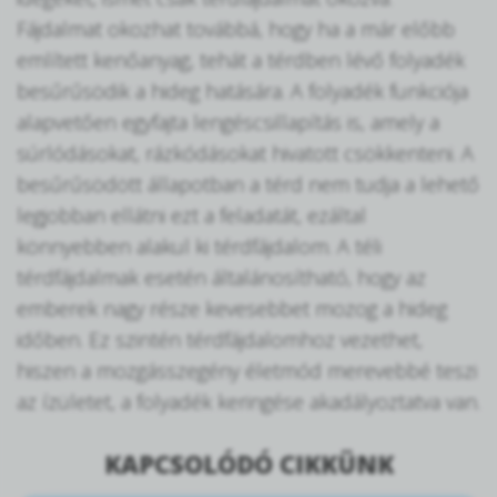
Fájdalmat okozhat továbbá, hogy ha a már előbb
említett kenőanyag, tehát a térdben lévő folyadék
besűrűsödik a hideg hatására. A folyadék funkciója
alapvetően egyfajta lengéscsillapítás is, amely a
súrlódásokat, rázkódásokat hivatott csökkenteni. A
besűrűsödött állapotban a térd nem tudja a lehető
legjobban ellátni ezt a feladatát, ezáltal
könnyebben alakul ki térdfájdalom. A téli
térdfájdalmak esetén általánosítható, hogy az
emberek nagy része kevesebbet mozog a hideg
időben. Ez szintén térdfájdalomhoz vezethet,
hiszen a mozgásszegény életmód merevebbé teszi
az ízületet, a folyadék keringése akadályoztatva van.
KAPCSOLÓDÓ CIKKÜNK