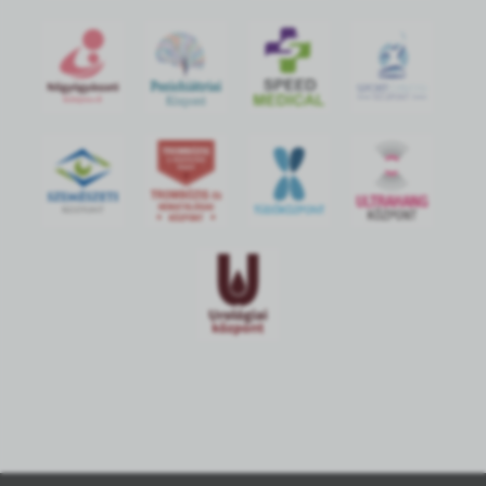
S
POR
T
O
R
V
OS
I
KÖ
ZPON
T