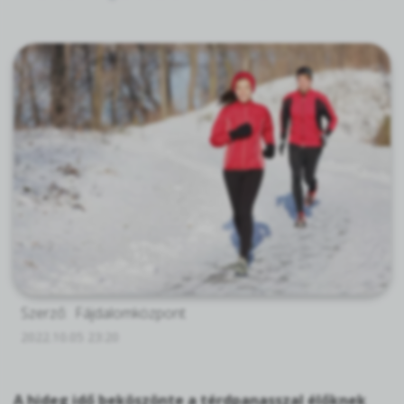
Szerző:
Fájdalomközpont
2022.10.05 23:20
A hideg idő beköszönte a térdpanasszal élőknek