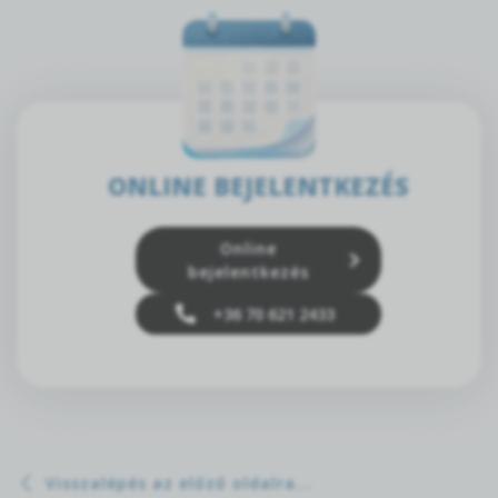
ONLINE BEJELENTKEZÉS
Online
bejelentkezés
+36 70 621 2433
Visszalépés az előző oldalra...