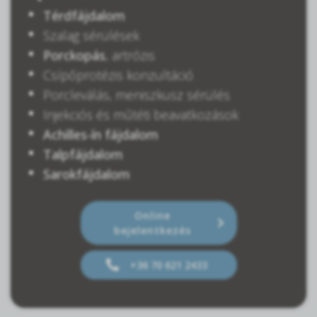
Térdfájdalom
Szalag sérülések
Porckopás
, artrózis
Csípőprotézis konzultáció
Porcleválás, meniszkusz sérülés
Injekciós és műtéti beavatkozások
Achilles-ín fájdalom
Talpfájdalom
Sarokfájdalom
Online
bejelentkezés
+36 70 621 2433