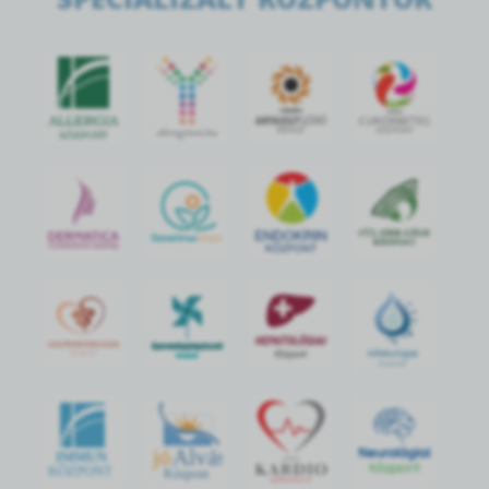
jó
Alvás
IMMUN
KÖZPONT
Központ