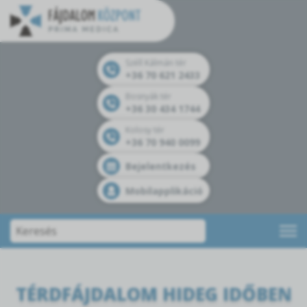
Széll Kálmán tér
+36 70 621 2433
Bosnyák tér
+36 30 434 1744
Kolosy tér
+36 70 940 0099
Bejelentkezés
Mobilapplikáció
TÉRDFÁJDALOM HIDEG IDŐBEN