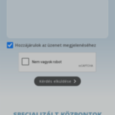
Hozzájárulok az üzenet megjelenéséhez
Kérdés elküldése
SPECIALIZÁLT KÖZPONTOK