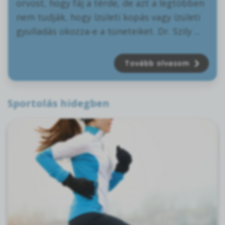
orvost, hogy fáj a térde, de azt a legtöbben
nem tudják, hogy ízületi kopás vagy ízületi
gyulladás okozza-e a tüneteiket. Dr. Szily ...
Tovább olvasom
Sportolás hidegben