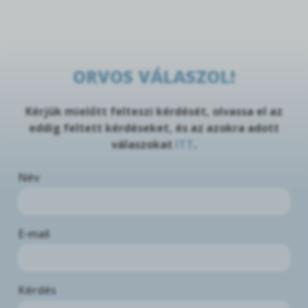
ORVOS VÁLASZOL!
Kérjük mielőtt felteszi kérdését, olvassa el az
eddig feltett kérdéseket, és az azokra adott
válaszokat
ITT
.
Név
E-mail
Kérdés