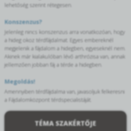
lehetőség szerint rétegesen.
Konszenzus?
Jelenleg nincs konszenzus arra vonatkozóan, hogy
a hideg okoz térdfájdalmat. Egyes embereknél
megjelenik a fájdalom a hidegben, egyeseknél nem.
Akinek már kialakulóban lévő arthrózisa van, annak
jellemzően jobban fáj a térde a hidegben.
Megoldás!
Amennyiben térdfájdalma van, javasoljuk felkeresni
a Fájdalomközpont térdspecialistáját.
TÉMA SZAKÉRTŐJE