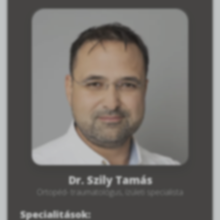
Dr. Szily Tamás
Ortopéd- traumatológus, ízületi specialista
Specialitások: