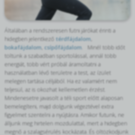
Általában a rendszeresen futni járókat érinti a
hidegben jelentkező
térdfájdalom
,
bokafájdalom
,
csípőfájdalom
. Minél több időt
töltünk a szabadban sportolással, annál több
energiát, több vért próbál áramoltatni a
használatban lévő területre a test, az ízület
melegen tartása céljából. Ha ez valamiért nem
teljesül, az is okozhat kellemetlen érzést.
Mindenesetre javasolt a téli sport előtt alaposan
bemelegíteni, majd dolgunk végeztével extra
figyelmet szentelni a nyújtásra. Amikor futunk, ne
álljunk meg hirtelen mozdulattal, mert a hidegben
megnő a szalagsérülés kockázata. És öltözködjünk