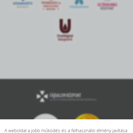
A weboldal a jobb működés és a felhasználói élmény javítása